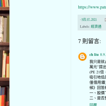
https://www.pat
-
9月 07, 2021
Labels:
經濟通
7 則留言:
ch liu
8.9
我只是就
萬元”提出
(PE 2
吸引地低
僅借用鍾兄
候》回答
一、股價
二、是否
回覆