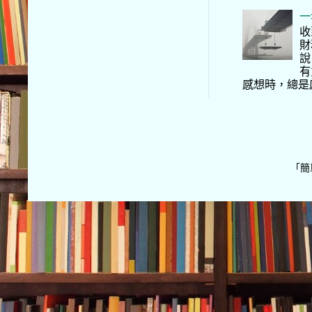
一
收
財
說
有
感想時，總是
「簡