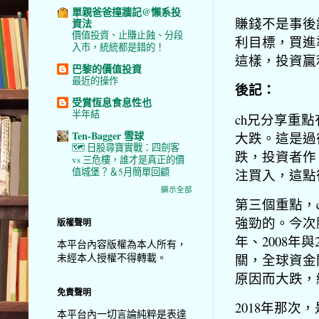
單親爸爸撞牆記@懶系投
賺錢不是事後
資法
價值投資、止賺止蝕、分段
利目標，買進
入市，統統都是錯的！
這樣，投資贏
巴黎的價值投資
最近的操作
後記：
受賞恆息食息性也
半年結
ch兄分享重
Ten-Bagger 雪球
大跌。這是過
🗺️ 日股尋寶實戰：四劍客
跌，投資者作
vs 三危樓，誰才是真正的價
值城堡？＆5月簡單回顧
注買入，這點
顯示全部
第三個重點，
強勁的。今次騰
版權聲明
年、2008年與
本平台內容版權為本人所有，
未經本人授權不得轉載。
關，全球資金
原因而大跌，
免責聲明
2018年那
本平台內一切言論純粹是表達