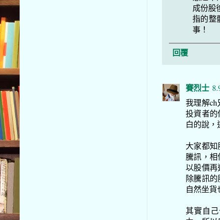
成份股
指的整
事！
回覆
賽烈士
8.
我理解c
投資者的
白的說，
大家都知
騰訊，相
以股價再
除騰訊的
自然坐貨
其實自己