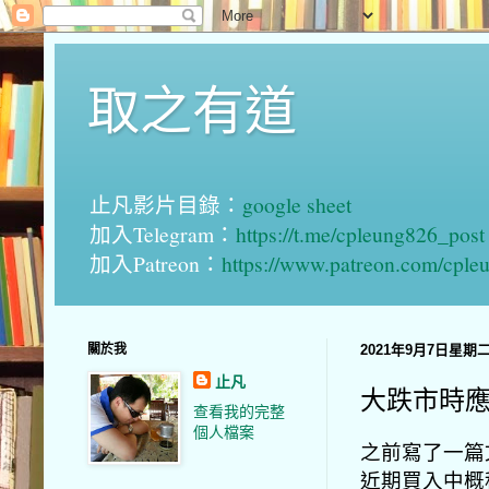
取之有道
止凡影片目錄：
google sheet
加入Telegram：
https://t.me/cpleung826_post
加入Patreon：
https://www.patreon.com/cple
關於我
2021年9月7日星期
止凡
大跌市時
查看我的完整
個人檔案
之前寫了一篇
近期買入中概