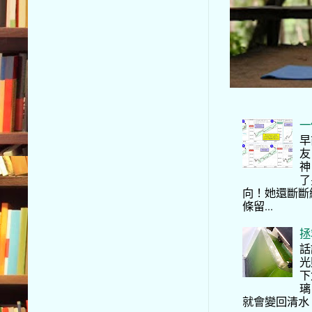
一
早
友
神
了
向！她還斷斷
條留...
拯
話
光
下
璃
就會變回清水