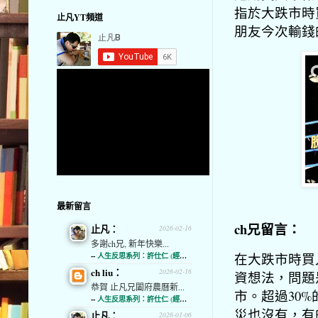
指於大跌市時
止凡YT頻道
朋友今次輸錢
最新留言
ch兄留言：
止凡：
2026-02-16
多謝ch兄, 新年快樂...
在大跌市時買入阿
--
人生反思系列：許仕仁 (經濟通)
ch liu：
2026-02-16
資想法，問題
恭賀 止凡兄闔府農曆新...
市。超過30
--
人生反思系列：許仕仁 (經濟通)
災也沒有，有
止凡：
2026-01-06