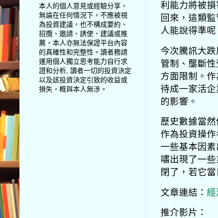
利能力將被損
本人的個人意見或經驗分享，
無論在任何情況下，不應被視
回來，這類監
為投資建議，也不構成要約、
人能說得準呢
招攬、邀請、誘使、建議或推
薦，本人亦無法保證平台內容
今次騰訊大跌
的真確性和完整性。讀者務請
運用個人獨立思考能力自行求
管制、壟斷性
證和分析, 讀者一切的投資決定
方面限制。作
以及該投資決定引致的收益或
待成一家活企
損失，概與本人無涉。
的影響。
歷史數據當然
作為投資操作
一些基本因素
嘯出現了一些
閉了，若它當
文章連結：
經
推介影片：