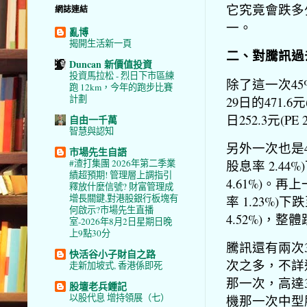
它究竟會跌多
網誌連結
一。
亂博
揭開生活新一頁
二、對騰訊過
Duncan 新價值投資
投資馬拉松 - 烈日下市區練
除了這一次45
跑 12km，今年的跑步比賽
計劃
29日的471.6元
日252.3元(P
自由一千萬
智慧與認知
另外一次也是47
市場先生自語
股息率 2.44%
#渣打集團 2026年第二季業
績超預期! 管理層上調指引
4.61%)。再上
釋放什麼信號? 財富管理成
增長關鍵,對港股銀行板塊有
率 1.23%)下
何啟示?市場先生直播
4.52%)，整
室-2026年8月2日星期日晚
上9點30分
騰訊還有兩次3
快活谷小子財自之路
次之多，不詳
走新加坡式, 香港係即死
那一次，高達3
股壇老兵鍾記
以股代息 增持領展（七）
機那一次中型股