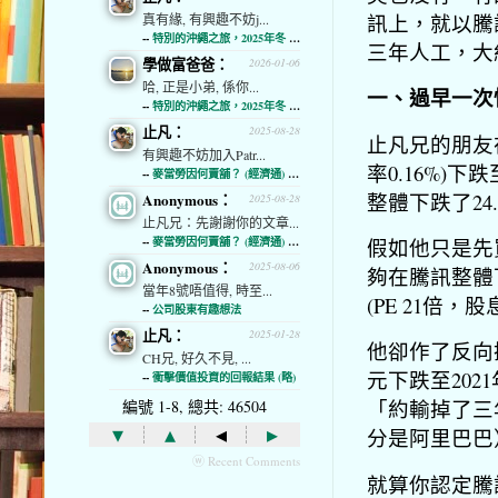
訊上，就以騰
真有緣, 有興趣不妨j...
--
特別的沖繩之旅，2025年冬 (經濟通)
三年人工，大
學做富爸爸：
2026-01-06
哈, 正是小弟, 係你...
一、過早一次
--
特別的沖繩之旅，2025年冬 (經濟通)
止凡：
2025-08-28
止凡兄的朋友在2
有興趣不妨加入Patr...
率0.16%)下跌
--
麥當勞因何賣舖？ (經濟通) (略)
整體下跌了24
Anonymous：
2025-08-28
止凡兄：先謝謝你的文章...
--
麥當勞因何賣舖？ (經濟通) (略)
假如他只是先
Anonymous：
2025-08-06
夠在騰訊整體下
當年8號唔值得, 時至...
(PE 21倍，
--
公司股東有趣想法
止凡：
2025-01-28
他卻作了反向操
CH兄, 好久不見, ...
元下跌至2021
--
衝擊價值投資的回報結果 (略)
「約輸掉了三
編號 1-8, 總共: 46504
▾
▴
◂
▸
分是阿里巴巴
ⓦ Recent Comments
就算你認定騰