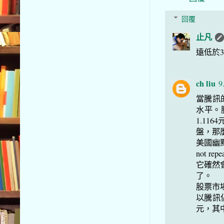
回覆
止凡
遠低於
ch liu
9
當騰訊的
水平。騰
1.11
盤，那
美國幽默
not re
它確然
了。
股票市
以騰訊
元，其