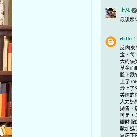
止凡
最後那
ch liu
1
反向來
金，每
大的優
基金而
股下跌
上了76
炒上了5
美國的價
大力追
拋售，
可是，
讀財報
數加進
急速下