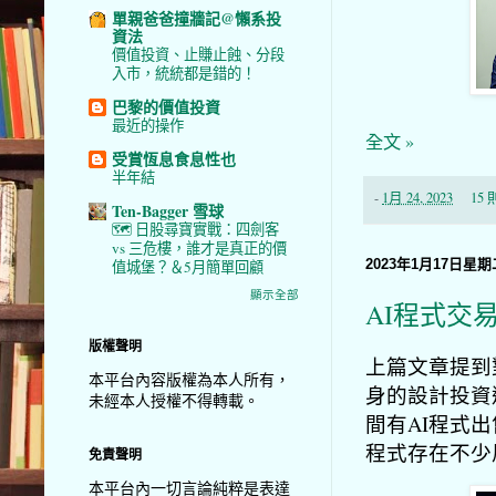
單親爸爸撞牆記@懶系投
資法
價值投資、止賺止蝕、分段
入市，統統都是錯的！
巴黎的價值投資
最近的操作
全文 »
受賞恆息食息性也
半年結
-
1月 24, 2023
15
Ten-Bagger 雪球
🗺️ 日股尋寶實戰：四劍客
vs 三危樓，誰才是真正的價
2023年1月17日星期
值城堡？＆5月簡單回顧
顯示全部
AI程式交
版權聲明
上篇文章提到
本平台內容版權為本人所有，
身的設計投資
未經本人授權不得轉載。
間有AI程式
程式存在不少
免責聲明
本平台內一切言論純粹是表達