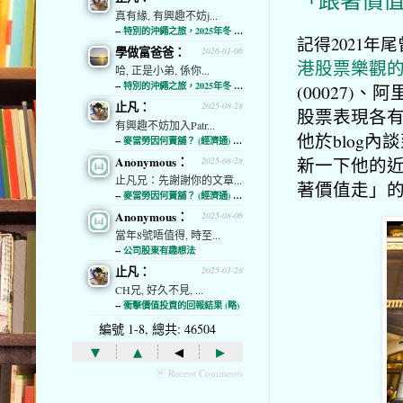
「跟著價
真有緣, 有興趣不妨j...
--
特別的沖繩之旅，2025年冬 (經濟通)
記得2021年
學做富爸爸：
2026-01-06
港股票樂觀
哈, 正是小弟, 係你...
--
特別的沖繩之旅，2025年冬 (經濟通)
(00027)、
止凡：
2025-08-28
股票表現各
有興趣不妨加入Patr...
他於blog
--
麥當勞因何賣舖？ (經濟通) (略)
Anonymous：
新一下他的
2025-08-28
止凡兄：先謝謝你的文章...
著價值走」
--
麥當勞因何賣舖？ (經濟通) (略)
Anonymous：
2025-08-06
當年8號唔值得, 時至...
--
公司股東有趣想法
止凡：
2025-01-28
CH兄, 好久不見, ...
--
衝擊價值投資的回報結果 (略)
編號 1-8, 總共: 46504
▾
▴
◂
▸
ⓦ Recent Comments