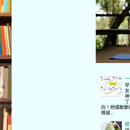
一
早
友
神
了
向！她還斷斷
條留...
拯