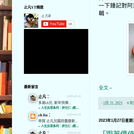
一下鍾記對阿里巴
止凡YT頻道
輯。
最新留言
全文 »
止凡：
2026-02-16
多謝ch兄, 新年快樂...
-
1月 31, 2023
6 
--
人生反思系列：許仕仁 (經濟通)
ch liu：
2026-02-16
2023年1月27日星期
恭賀 止凡兄闔府農曆新...
--
人生反思系列：許仕仁 (經濟通)
止凡：
2026-01-06