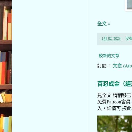
全文 »
-
1月 02, 2023
沒
較新的文章
訂閱：
文章 (Ato
百忍成金（經
見全文 請稍移玉步
免費Patreon會員
入，詳情可 按此了解 