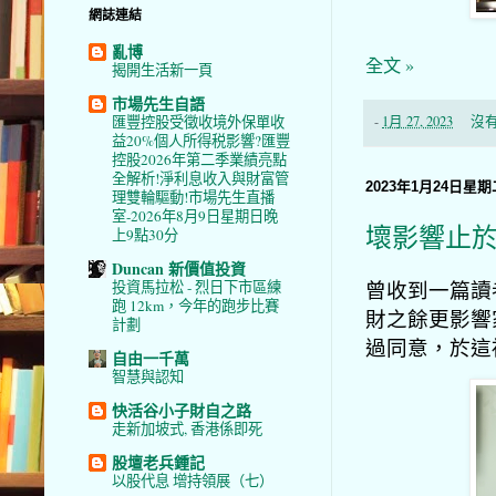
網誌連結
亂博
全文 »
揭開生活新一頁
市場先生自語
-
1月 27, 2023
沒
匯豐控股受徵收境外保單收
益20%個人所得税影響?匯豐
控股2026年第二季業績亮點
全解析!淨利息收入與財富管
2023年1月24日星期
理雙輪驅動!市場先生直播
室-2026年8月9日星期日晚
壞影響止
上9點30分
Duncan 新價值投資
曾收到一篇讀
投資馬拉松 - 烈日下市區練
跑 12km，今年的跑步比賽
財之餘更影響
計劃
過同意，於這
自由一千萬
智慧與認知
快活谷小子財自之路
走新加坡式, 香港係即死
股壇老兵鍾記
以股代息 增持領展（七）