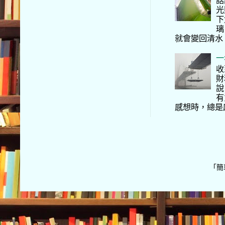
話
光
下
璃
就會變回清水
一
收
財
說
有
感想時，總是
「簡