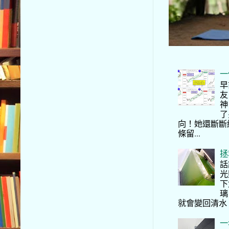
一
早
友
神
了
向！她還斷斷
條留...
拯
話
光
下
璃
就會變回清水
一