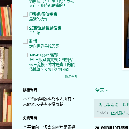
價值投資、止賺止蝕、分段
入市，統統都是錯的！
巴黎的價值投資
最近的操作
受賞恆息食息性也
半年結
亂博
走向世界尋找答案
Ten-Bagger 雪球
🗺️ 日股尋寶實戰：四劍客
vs 三危樓，誰才是真正的價
值城堡？＆5月簡單回顧
顯示全部
全文 »
版權聲明
本平台內容版權為本人所有，
未經本人授權不得轉載。
-
3月 22, 2018
11
Labels:
止凡飯局
免責聲明
本平台內一切言論純粹是表達
2018年3月19日星期