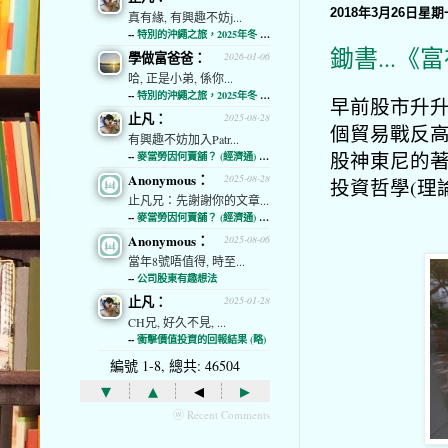
2018年3月26日星期
真有緣, 有興趣不妨j...
--
特別的沖繩之旅，2025年冬 (經濟通)
鋤書...《
學做富爸爸：
2026-01-06
哈, 正是小弟, 係你...
--
特別的沖繩之旅，2025年冬 (經濟通)
早前股市升
止凡：
2025-08-28
個貿易戰反
有興趣不妨加入Patr...
股神東尼的
--
麥當勞因何賣舖？ (經濟通) (略)
Anonymous：
2025-08-28
投資哲學(理
止凡兄：先謝謝你的文章...
--
麥當勞因何賣舖？ (經濟通) (略)
Anonymous：
2025-08-06
當年8號唔值得, 時至...
--
公司股東有趣想法
止凡：
2025-01-28
CH兄, 好久不見, ...
--
衝擊價值投資的回報結果 (略)
編號 1-8, 總共: 46504
▾
▴
◂
▸
ⓦ Recent Comments