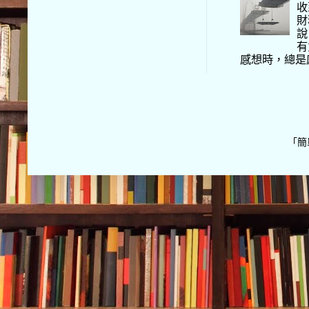
收
財
說
有
感想時，總是
「簡