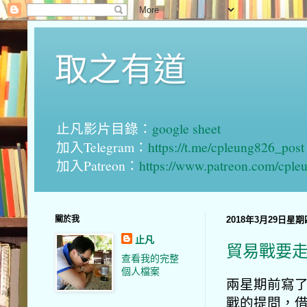
取之有道
止凡影片目錄：
google sheet
加入Telegram：
https://t.me/cpleung826_post
加入Patreon：
https://www.patreon.com/cple
關於我
2018年3月29日星期
止凡
貿易戰要
查看我的完整
個人檔案
兩星期前寫
戰的提問，