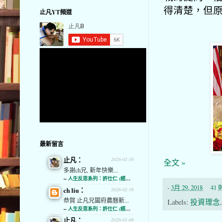
得清楚，但
止凡YT頻道
最新留言
止凡：
2026-02-16
全文 »
多謝ch兄, 新年快樂...
--
人生反思系列：許仕仁 (經濟通)
-
3月 29, 2018
41
ch liu：
2026-02-16
恭賀 止凡兄闔府農曆新...
Labels:
投資理念
--
人生反思系列：許仕仁 (經濟通)
止凡：
2026-01-06