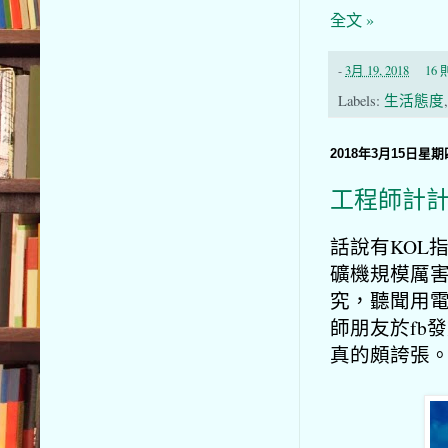
全文 »
-
3月 19, 2018
16
Labels:
生活態度
2018年3月15日星期
工程師計
話說有KOL
礦機規模厲害
究，聽聞用
師朋友於fb
真的頗誇張