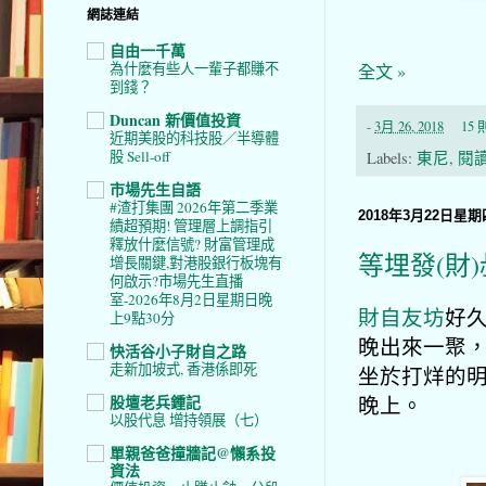
網誌連結
自由一千萬
為什麼有些人一輩子都賺不
全文 »
到錢？
Duncan 新價值投資
-
3月 26, 2018
15
近期美股的科技股／半導體
股 Sell-off
Labels:
東尼
,
閱
市場先生自語
#渣打集團 2026年第二季業
2018年3月22日星期
績超預期! 管理層上調指引
釋放什麼信號? 財富管理成
等埋發(財)
增長關鍵,對港股銀行板塊有
何啟示?市場先生直播
室-2026年8月2日星期日晚
財自友坊
好
上9點30分
晚出來一聚
快活谷小子財自之路
走新加坡式, 香港係即死
坐於打烊的
晚上。
股壇老兵鍾記
以股代息 增持領展（七）
單親爸爸撞牆記@懶系投
資法