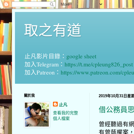
取之有道
止凡影片目錄：
google sheet
加入Telegram：
https://t.me/cpleung826_post
加入Patreon：
https://www.patreon.com/cple
關於我
2019年10月31日星
止凡
借公務員
查看我的完整
個人檔案
曾經聽過有
有曾蔭權案