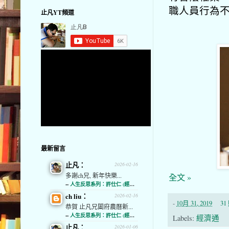
職人員行為
止凡YT頻道
最新留言
止凡：
2026-02-16
多謝ch兄, 新年快樂...
全文 »
--
人生反思系列：許仕仁 (經濟通)
ch liu：
2026-02-16
-
10月 31, 2019
3
恭賀 止凡兄闔府農曆新...
--
人生反思系列：許仕仁 (經濟通)
Labels:
經濟通
止凡：
2026-01-06