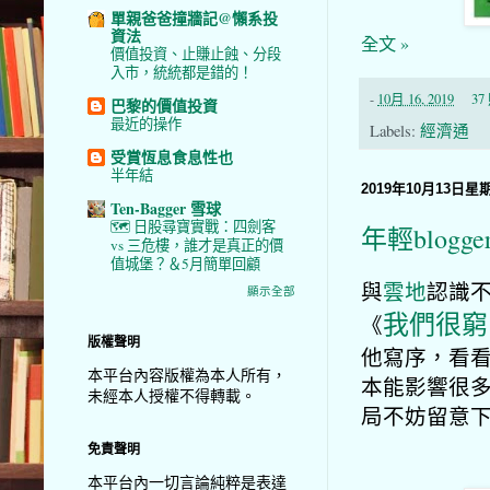
單親爸爸撞牆記@懶系投
資法
全文 »
價值投資、止賺止蝕、分段
入市，統統都是錯的！
-
10月 16, 2019
3
巴黎的價值投資
最近的操作
Labels:
經濟通
受賞恆息食息性也
半年結
2019年10月13日星
Ten-Bagger 雪球
🗺️ 日股尋寶實戰：四劍客
年輕blog
vs 三危樓，誰才是真正的價
值城堡？＆5月簡單回顧
與
雲地
認識
顯示全部
我們很窮
《
版權聲明
他寫序，看
本平台內容版權為本人所有，
本能影響很
未經本人授權不得轉載。
局不妨留意
免責聲明
本平台內一切言論純粹是表達