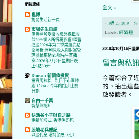
網誌連結
全文 »
亂博
揭開生活新一頁
-
10月 23, 2019
5
市場先生自語
Labels:
經濟通
匯豐控股受徵收境外保單收
益20%個人所得税影響?匯豐
控股2026年第二季業績亮點
2019年10月16日星
全解析!淨利息收入與財富管
理雙輪驅動!市場先生直播
留言與私訊
室-2026年8月9日星期日晚
上9點30分
Duncan 新價值投資
今篇綜合了
投資馬拉松 - 烈日下市區練
的。抽出這
跑 12km，今年的跑步比賽
計劃
啟發讀者。
自由一千萬
智慧與認知
快活谷小子財自之路
走新加坡式, 香港係即死
股壇老兵鍾記
以股代息 增持領展（七）