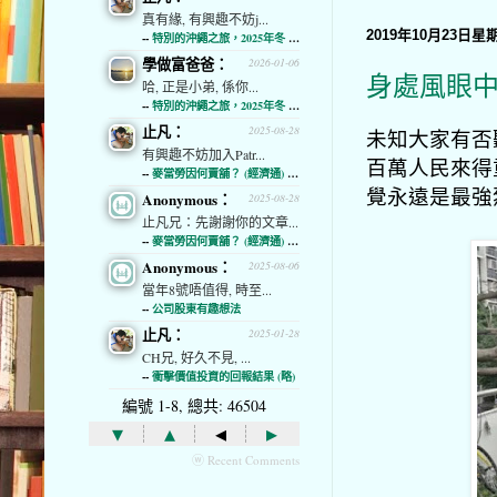
真有緣, 有興趣不妨j...
2019年10月23日星
--
特別的沖繩之旅，2025年冬 (經濟通)
學做富爸爸：
2026-01-06
身處風眼中
哈, 正是小弟, 係你...
--
特別的沖繩之旅，2025年冬 (經濟通)
止凡：
2025-08-28
未知大家有否
有興趣不妨加入Patr...
百萬人民來得
--
麥當勞因何賣舖？ (經濟通) (略)
覺永遠是最強
Anonymous：
2025-08-28
止凡兄：先謝謝你的文章...
--
麥當勞因何賣舖？ (經濟通) (略)
Anonymous：
2025-08-06
當年8號唔值得, 時至...
--
公司股東有趣想法
止凡：
2025-01-28
CH兄, 好久不見, ...
--
衝擊價值投資的回報結果 (略)
編號 1-8, 總共: 46504
▾
▴
◂
▸
ⓦ Recent Comments