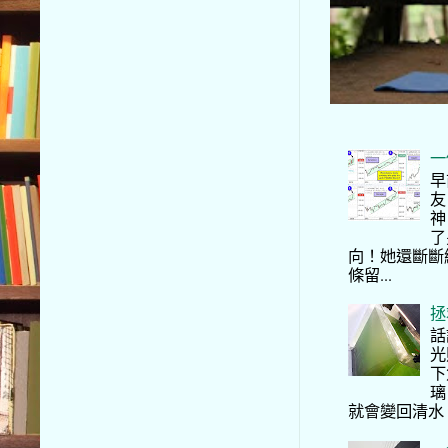
一
早
友
神
了
向！她還斷斷
條留...
拯
話
光
下
璃
就會變回清水