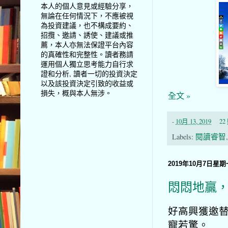
本人的個人意見或經驗分享，
無論在任何情況下，不應被視
為投資建議，也不構成要約、
招攬、邀請、誘使、建議或推
薦，本人亦無法保證平台內容
的真確性和完整性。讀者務請
運用個人獨立思考能力自行求
證和分析, 讀者一切的投資決定
以及該投資決定引致的收益或
損失，概與本人無涉。
全文 »
-
10月 13, 2019
2
Labels:
閱讀睿智
2019年10月7日星期
悶悶地贏，
好高興獲邀替
寵若驚。