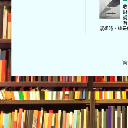
一
收
財
說
有
感想時，總是
「簡