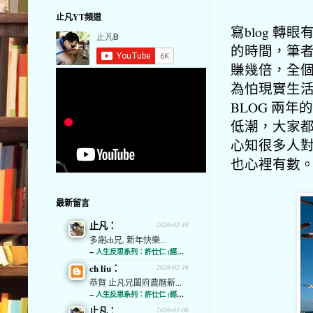
止凡YT頻道
寫blog 
的時間，筆者
賺幾倍，全個
為怕現實生
BLOG 兩
低潮，大家
心知很多人
也心裡有數
最新留言
止凡：
2026-02-16
多謝ch兄, 新年快樂...
--
人生反思系列：許仕仁 (經濟通)
ch liu：
2026-02-16
恭賀 止凡兄闔府農曆新...
--
人生反思系列：許仕仁 (經濟通)
止凡：
2026-01-06