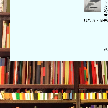
收
財
說
有
感想時，總是
「簡