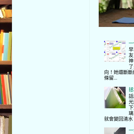
一
早
友
神
了
向！她還斷斷
條留...
拯
話
光
下
璃
就會變回清水
一