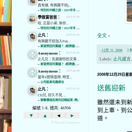
真有緣, 有興趣不妨j...
--
特別的沖繩之旅，2025年冬 (經濟通)
學做富爸爸：
2026-01-06
哈, 正是小弟, 係你...
--
特別的沖繩之旅，2025年冬 (經濟通)
全文 »
止凡：
2025-08-28
有興趣不妨加入Patr...
--
麥當勞因何賣舖？ (經濟通) (略)
-
12月 31, 2008
2
Anonymous：
2025-08-28
Labels:
止凡感言
止凡兄：先謝謝你的文章...
--
麥當勞因何賣舖？ (經濟通) (略)
Anonymous：
2025-08-06
2008年12月29日星
當年8號唔值得, 時至...
--
公司股東有趣想法
送舊迎新
止凡：
2025-01-28
CH兄, 好久不見, ...
--
衝擊價值投資的回報結果 (略)
雖然還未到新
編號 1-8, 總共: 46504
到上車、到公
▾
▴
◂
▸
道。
ⓦ Recent Comments