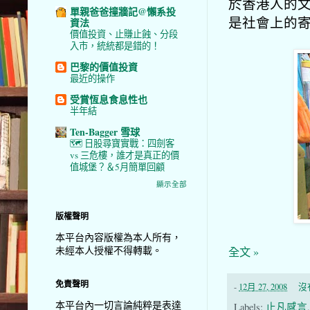
於香港人的文
單親爸爸撞牆記@懶系投
是社會上的
資法
價值投資、止賺止蝕、分段
入市，統統都是錯的！
巴黎的價值投資
最近的操作
受賞恆息食息性也
半年結
Ten-Bagger 雪球
🗺️ 日股尋寶實戰：四劍客
vs 三危樓，誰才是真正的價
值城堡？＆5月簡單回顧
顯示全部
版權聲明
本平台內容版權為本人所有，
未經本人授權不得轉載。
全文 »
免責聲明
-
12月 27, 2008
沒
本平台內一切言論純粹是表達
Labels:
止凡感言