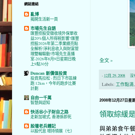
網誌連結
亂博
揭開生活新一頁
市場先生自語
匯豐控股受徵收境外保單收
益20%個人所得税影響?匯豐
控股2026年第二季業績亮點
全解析!淨利息收入與財富管
理雙輪驅動!市場先生直播
室-2026年8月9日星期日晚
全文 »
上9點30分
Duncan 新價值投資
-
12月 29, 2008
沒
投資馬拉松 - 烈日下市區練
跑 12km，今年的跑步比賽
Labels:
工作點滴
計劃
自由一千萬
2008年12月27日星
智慧與認知
快活谷小子財自之路
領取綜緩是
走新加坡式, 香港係即死
股壇老兵鍾記
與弟弟食午餐
以股代息 增持領展（七）