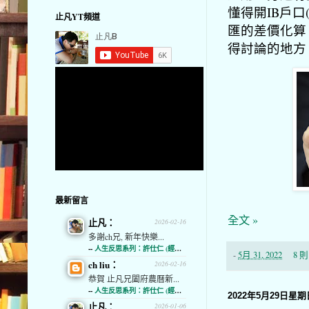
懂得開IB戶口(I
止凡YT頻道
匯的差價化算
得討論的地方
最新留言
全文 »
止凡：
2026-02-16
多謝ch兄, 新年快樂...
--
人生反思系列：許仕仁 (經濟通)
-
5月 31, 2022
8 
ch liu：
2026-02-16
恭賀 止凡兄闔府農曆新...
--
人生反思系列：許仕仁 (經濟通)
2022年5月29日星期
止凡：
2026-01-06