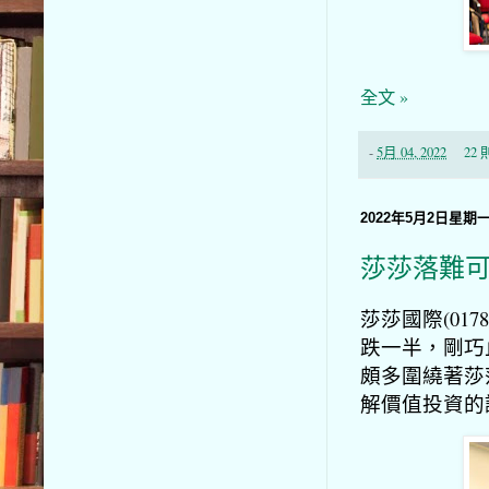
全文 »
-
5月 04, 2022
22
2022年5月2日星期
莎莎落難
莎莎國際(017
跌一半，剛巧
頗多圍繞著莎
解價值投資的