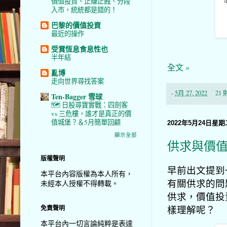
價值投資、止賺止蝕、分段
入市，統統都是錯的！
巴黎的價值投資
最近的操作
受賞恆息食息性也
半年結
全文 »
亂博
走向世界尋找答案
-
5月 27, 2022
21
Ten-Bagger 雪球
🗺️ 日股尋寶實戰：四劍客
vs 三危樓，誰才是真正的價
值城堡？＆5月簡單回顧
2022年5月24日星期
顯示全部
供求與價
版權聲明
早前出文提到
本平台內容版權為本人所有，
有關供求的問
未經本人授權不得轉載。
供求，價值投
樣理解呢？
免責聲明
本平台內一切言論純粹是表達