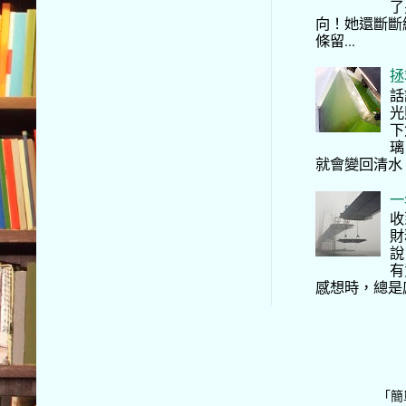
了
向！她還斷斷
條留...
拯
話
光
下
璃
就會變回清水
一
收
財
說
有
感想時，總是
「簡