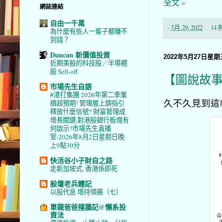
全文 »
網誌連結
自由一千萬
-
5月 29, 2022
14
為什麼有些人一輩子都賺不
到錢？
Duncan 新價值投資
2022年5月27日星期
近期美股的科技股／半導體
股 Sell-off
【圖說故
市場先生自語
#渣打集團 2026年第二季業
久不久見到這
績超預期! 管理層上調指引
釋放什麼信號? 財富管理成
增長關鍵,對港股銀行板塊有
何啟示?市場先生直播
室-2026年8月2日星期日晚
上9點30分
快活谷小子財自之路
走新加坡式, 香港係即死
股壇老兵鍾記
以股代息 增持領展（七）
單親爸爸撞牆記@懶系投
資法