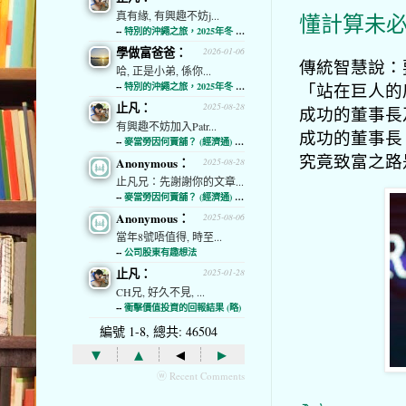
真有緣, 有興趣不妨j...
懂計算未
--
特別的沖繩之旅，2025年冬 (經濟通)
學做富爸爸：
2026-01-06
傳統智慧說：
哈, 正是小弟, 係你...
「站在巨人的
--
特別的沖繩之旅，2025年冬 (經濟通)
止凡：
2025-08-28
成功的董事長
有興趣不妨加入Patr...
成功的董事長
--
麥當勞因何賣舖？ (經濟通) (略)
究竟致富之路
Anonymous：
2025-08-28
止凡兄：先謝謝你的文章...
--
麥當勞因何賣舖？ (經濟通) (略)
Anonymous：
2025-08-06
當年8號唔值得, 時至...
--
公司股東有趣想法
止凡：
2025-01-28
CH兄, 好久不見, ...
--
衝擊價值投資的回報結果 (略)
編號 1-8, 總共: 46504
▾
▴
◂
▸
ⓦ Recent Comments