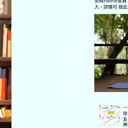
免費Patreon會員
入，詳情可 按此了解 
一
早
友
神