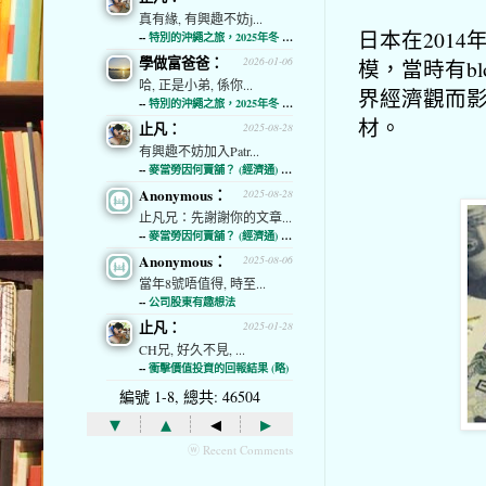
真有緣, 有興趣不妨j...
日本在201
--
特別的沖繩之旅，2025年冬 (經濟通)
學做富爸爸：
2026-01-06
模，當時有b
哈, 正是小弟, 係你...
界經濟觀而
--
特別的沖繩之旅，2025年冬 (經濟通)
材。
止凡：
2025-08-28
有興趣不妨加入Patr...
--
麥當勞因何賣舖？ (經濟通) (略)
Anonymous：
2025-08-28
止凡兄：先謝謝你的文章...
--
麥當勞因何賣舖？ (經濟通) (略)
Anonymous：
2025-08-06
當年8號唔值得, 時至...
--
公司股東有趣想法
止凡：
2025-01-28
CH兄, 好久不見, ...
--
衝擊價值投資的回報結果 (略)
編號 1-8, 總共: 46504
▾
▴
◂
▸
ⓦ Recent Comments