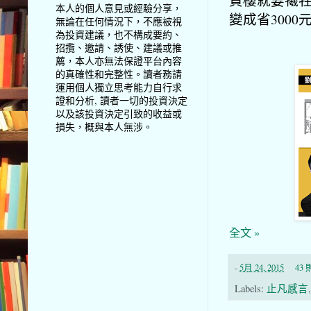
買樓就要犧牲
本人的個人意見或經驗分享，
變成省300
無論在任何情況下，不應被視
為投資建議，也不構成要約、
招攬、邀請、誘使、建議或推
薦，本人亦無法保證平台內容
的真確性和完整性。讀者務請
運用個人獨立思考能力自行求
證和分析, 讀者一切的投資決定
以及該投資決定引致的收益或
損失，概與本人無涉。
全文 »
-
5月 24, 2015
43
Labels:
止凡感言