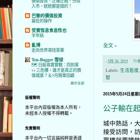
價值投資、止賺止蝕、分段
入市，統統都是錯的！
巴黎的價值投資
最近的操作
受賞恆息食息性也
半年結
亂博
全文 »
走向世界尋找答案
Ten-Bagger 雪球
-
5月 26, 2015
73
🗺️ 日股尋寶實戰：四劍客
vs 三危樓，誰才是真正的價
Labels:
生活態度
值城堡？＆5月簡單回顧
智
顯示全部
2015年5月24日星期
版權聲明
公子輸在
本平台內容版權為本人所有，
未經本人授權不得轉載。
城中熱話，
免責聲明
接受訪問，訪
本平台內一切言論純粹是表達