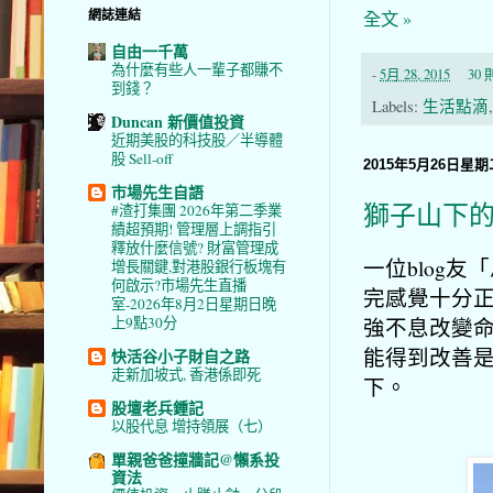
網誌連結
全文 »
自由一千萬
為什麼有些人一輩子都賺不
-
5月 28, 2015
30
到錢？
Labels:
生活點滴
Duncan 新價值投資
近期美股的科技股／半導體
股 Sell-off
2015年5月26日星期
市場先生自語
獅子山下
#渣打集團 2026年第二季業
績超預期! 管理層上調指引
釋放什麼信號? 財富管理成
一位blog
增長關鍵,對港股銀行板塊有
何啟示?市場先生直播
完感覺十分
室-2026年8月2日星期日晚
強不息改變
上9點30分
能得到改善
快活谷小子財自之路
走新加坡式, 香港係即死
下。
股壇老兵鍾記
以股代息 增持領展（七）
單親爸爸撞牆記@懶系投
資法