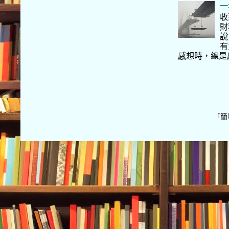
一
收
財
說
有
感想時，總是
「簡