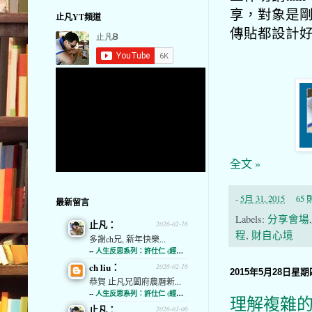
享，對象是剛
止凡YT頻道
傳貼都設計
全文 »
-
5月 31, 2015
65
最新留言
Labels:
分享會場
止凡：
2026-02-16
程
,
財自心境
多謝ch兄, 新年快樂...
--
人生反思系列：許仕仁 (經濟通)
ch liu：
2026-02-16
2015年5月28日星期
恭賀 止凡兄闔府農曆新...
--
人生反思系列：許仕仁 (經濟通)
理解複雜
止凡：
2026-01-06