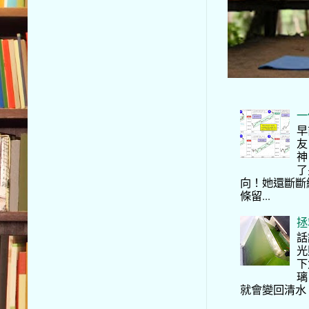
一
早
友
神
了
向！她還斷斷
條留...
拯
話
光
下
璃
就會變回清水