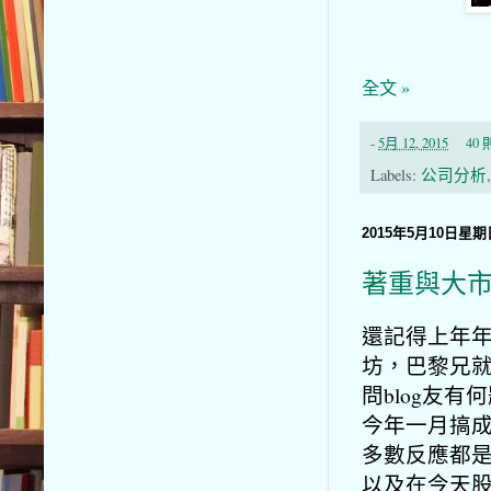
全文 »
-
5月 12, 2015
40
Labels:
公司分析
2015年5月10日星期
著重與大
還記得上年
坊，巴黎兄
問blog友
今年一月搞成
多數反應都
以及在今天