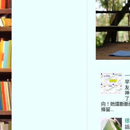
一
早
友
神
了
向！她還斷斷
條留...
拯
話