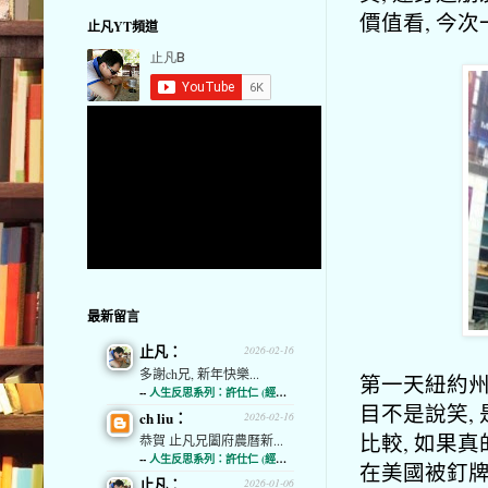
價值看, 今
止凡YT頻道
最新留言
止凡：
2026-02-16
多謝ch兄, 新年快樂...
第一天紐約州
--
人生反思系列：許仕仁 (經濟通)
目不是說笑,
ch liu：
2026-02-16
比較, 如果真
恭賀 止凡兄闔府農曆新...
--
人生反思系列：許仕仁 (經濟通)
在美國被釘牌
止凡：
2026-01-06