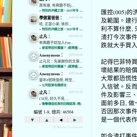
真有緣, 有興趣不妨j...
匯控(005
--
特別的沖繩之旅，2025年冬 (經濟通)
學做富爸爸：
2026-01-06
及範圍。建行(
哈, 正是小弟, 係你...
利不算什麼, 
--
特別的沖繩之旅，2025年冬 (經濟通)
渣打今次事件
止凡：
2025-08-28
有興趣不妨加入Patr...
跌就大手買入
--
麥當勞因何賣舖？ (經濟通) (略)
Anonymous：
2025-08-28
記得巴菲特買
止凡兄：先謝謝你的文章...
--
麥當勞因何賣舖？ (經濟通) (略)
壞結果的賠償
Anonymous：
2025-08-06
大眾都恐慌
當年8號唔值得, 時至...
入信號。反而
--
公司股東有趣想法
止凡：
2025-01-28
件及影響三
CH兄, 好久不見, ...
面前多日, 
--
衝擊價值投資的回報結果 (略)
否因那次事件
編號 1-8, 總共: 46504
是一個代表
▾
▴
◂
▸
ⓦ Recent Comments
如今渣打事件