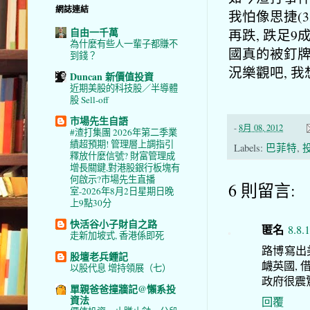
網誌連結
我怕像思捷(33
自由一千萬
再跌, 跌足
為什麼有些人一輩子都賺不
國真的被釘牌
到錢？
況樂觀吧, 
Duncan 新價值投資
近期美股的科技股／半導體
股 Sell-off
市場先生自語
-
8月 08, 2012
#渣打集團 2026年第二季業
績超預期! 管理層上調指引
Labels:
巴菲特
,
釋放什麼信號? 財富管理成
增長關鍵,對港股銀行板塊有
何啟示?市場先生直播
6 則留言:
室-2026年8月2日星期日晚
上9點30分
快活谷小子財自之路
匿名
8.8.
走新加坡式, 香港係即死
路博寫出
股壇老兵鍾記
衊英國, 
以股代息 增持領展（七）
政府很震驚
單親爸爸撞牆記@懶系投
資法
回覆