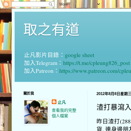
取之有道
止凡影片目錄：
google sheet
加入Telegram：
https://t.me/cpleung826_post
加入Patreon：
https://www.patreon.com/cple
關於我
2012年8月8日星期
止凡
渣打暴瀉
查看我的完整
個人檔案
昨日渣打(288
貨, 連身邊