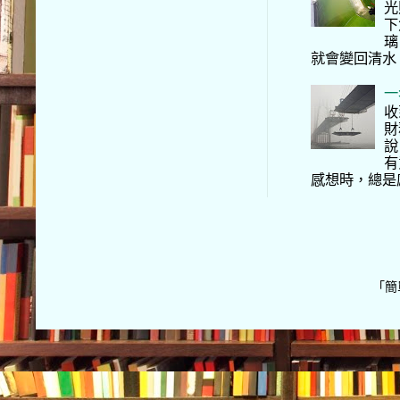
光
下
璃
就會變回清水
一
收
財
說
有
感想時，總是
「簡