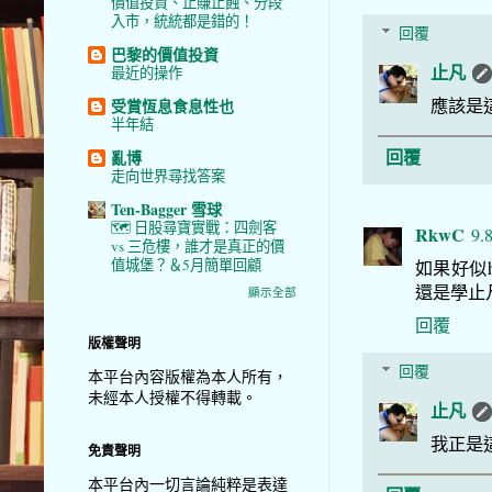
價值投資、止賺止蝕、分段
入市，統統都是錯的！
回覆
巴黎的價值投資
止凡
最近的操作
應該是這
受賞恆息食息性也
半年結
回覆
亂博
走向世界尋找答案
Ten-Bagger 雪球
🗺️ 日股尋寶實戰：四劍客
RkwC
9.
vs 三危樓，誰才是真正的價
值城堡？＆5月簡單回顧
如果好似
還是學止
顯示全部
回覆
版權聲明
回覆
本平台內容版權為本人所有，
未經本人授權不得轉載。
止凡
我正是
免責聲明
本平台內一切言論純粹是表達