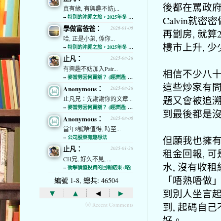
後都在罵政府
真有緣, 有興趣不妨j...
--
特別的沖繩之旅，2025年冬 (經濟通)
Calvin就
學做富爸爸：
2026-01-06
再劏房, 就算
哈, 正是小弟, 係你...
樓市上升, 
--
特別的沖繩之旅，2025年冬 (經濟通)
止凡：
2025-08-28
有興趣不妨加入Patr...
相信不少八十
--
麥當勞因何賣舖？ (經濟通) (略)
這些炒家有問
Anonymous：
2025-08-28
題又會被追溯
止凡兄：先謝謝你的文章...
--
麥當勞因何賣舖？ (經濟通) (略)
到最後都是沒
Anonymous：
2025-08-06
當年8號唔值得, 時至...
但願我也擁有
--
公司股東有趣想法
止凡：
2025-01-28
租金回報, 可
CH兄, 好久不見, ...
水, 沒有收
--
衝擊價值投資的回報結果 (略)
「唔熟唔做」
編號 1-8, 總共: 46504
▾
▴
◂
▸
到別人坐言起
到, 起碼自
ⓦ Recent Comments
好。