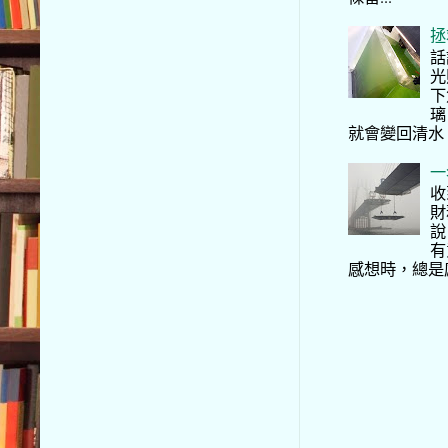
拯
話
光
下
璃
就會變回清水
一
收
財
說
有
感想時，總是