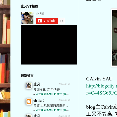
止凡YT頻道
最新留言
CAlvin YAU
止凡：
http://blogcity
2026-02-16
多謝ch兄, 新年快樂...
f=C44SG65F
--
人生反思系列：許仕仁 (經濟通)
ch liu：
2026-02-16
blog主Cal
恭賀 止凡兄闔府農曆新...
--
人生反思系列：許仕仁 (經濟通)
工又不算高, 
止凡：
2026-01-06