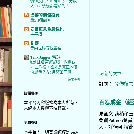
價值投資、止賺止蝕、分段
入市，統統都是錯的！
巴黎的價值投資
最近的操作
受賞恆息食息性也
半年結
亂博
走向世界尋找答案
Ten-Bagger 雪球
🗺️ 日股尋寶實戰：四劍客
vs 三危樓，誰才是真正的價
值城堡？＆5月簡單回顧
較新的文章
顯示全部
訂閱：
發佈留言 (
版權聲明
百忍成金（經
本平台內容版權為本人所有，
未經本人授權不得轉載。
見全文 請稍移玉步
免費Patreon會員
免責聲明
入，詳情可 按此了解 
本平台內一切言論純粹是表達