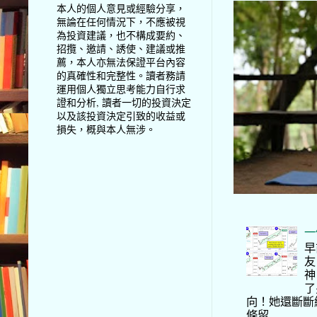
本人的個人意見或經驗分享，
無論在任何情況下，不應被視
為投資建議，也不構成要約、
招攬、邀請、誘使、建議或推
薦，本人亦無法保證平台內容
的真確性和完整性。讀者務請
運用個人獨立思考能力自行求
證和分析, 讀者一切的投資決定
以及該投資決定引致的收益或
損失，概與本人無涉。
一
早
友
神
了
向！她還斷斷
條留...