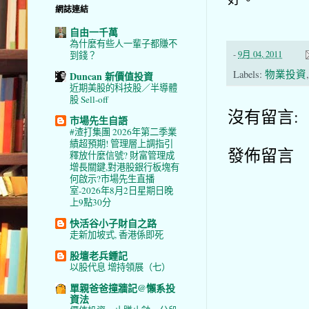
網誌連結
自由一千萬
為什麼有些人一輩子都賺不
-
9月 04, 2011
到錢？
Labels:
物業投資
Duncan 新價值投資
近期美股的科技股／半導體
股 Sell-off
沒有留言:
市場先生自語
#渣打集團 2026年第二季業
績超預期! 管理層上調指引
發佈留言
釋放什麼信號? 財富管理成
增長關鍵,對港股銀行板塊有
何啟示?市場先生直播
室-2026年8月2日星期日晚
上9點30分
快活谷小子財自之路
走新加坡式, 香港係即死
股壇老兵鍾記
以股代息 增持領展（七）
單親爸爸撞牆記@懶系投
資法