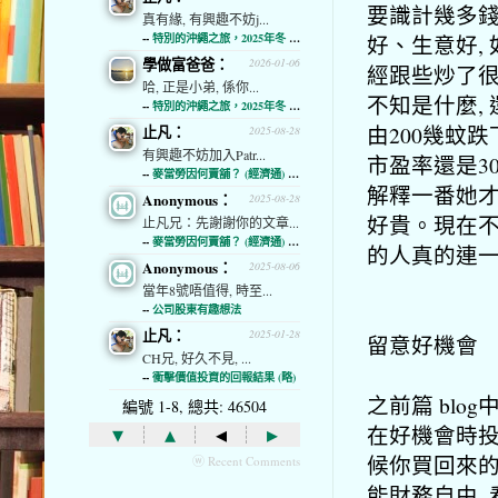
要識計幾多錢
真有緣, 有興趣不妨j...
好、生意好,
--
特別的沖繩之旅，2025年冬 (經濟通)
學做富爸爸：
2026-01-06
經跟些炒了很
哈, 正是小弟, 係你...
不知是什麼, 
--
特別的沖繩之旅，2025年冬 (經濟通)
由200幾蚊
止凡：
2025-08-28
有興趣不妨加入Patr...
市盈率還是30
--
麥當勞因何賣舖？ (經濟通) (略)
解釋一番她才
Anonymous：
2025-08-28
好貴。現在不
止凡兄：先謝謝你的文章...
--
麥當勞因何賣舖？ (經濟通) (略)
的人真的連一
Anonymous：
2025-08-06
當年8號唔值得, 時至...
--
公司股東有趣想法
止凡：
2025-01-28
留意好機會
CH兄, 好久不見, ...
--
衝擊價值投資的回報結果 (略)
之前篇 blo
編號 1-8, 總共: 46504
▾
▴
◂
▸
在好機會時投
候你買回來的
ⓦ Recent Comments
能財務自由,