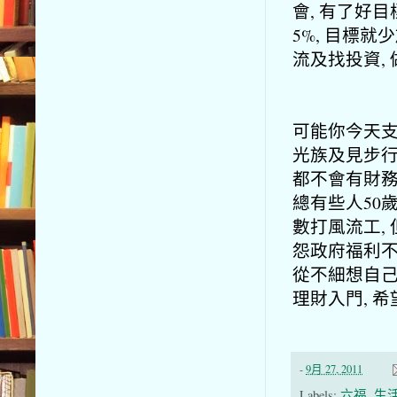
會, 有了好目
5%, 目標就
流及找投資,
可能你今天支出
光族及見步行
都不會有財務
總有些人50
數打風流工, 
怨政府福利不
從不細想自己
理財入門, 
-
9月 27, 2011
Labels:
六福
,
生