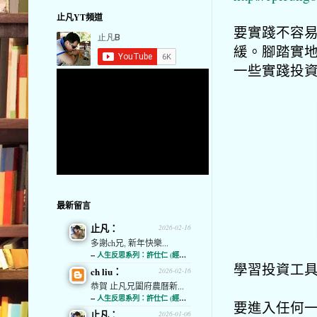
止凡YT頻道
要實踐不容易
緩。腳踏實地
一些實踐投
最新留言
止凡：
2026-02-16
多謝ch兄, 新年快樂...
--
人生反思系列：許仕仁 (經濟通)
學習投資工
ch liu：
2026-02-16
恭賀 止凡兄闔府農曆新...
--
人生反思系列：許仕仁 (經濟通)
要進入任何一
止凡：
2026-01-06