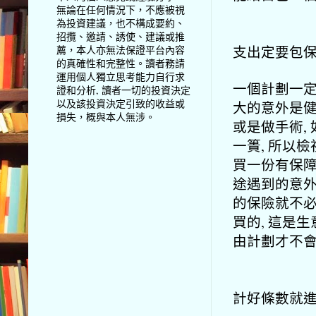
無論在任何情況下，不應被視
為投資建議，也不構成要約、
招攬、邀請、誘使、建議或推
支出定要包
薦，本人亦無法保證平台內容
的真確性和完整性。讀者務請
運用個人獨立思考能力自行求
一個計劃一定
證和分析, 讀者一切的投資決定
以及該投資決定引致的收益或
大的意外是健
損失，概與本人無涉。
或是做手術,
一簣, 所以
買一份有保障
途遇到的意外
的保險就不必
買的, 這是
由計劃才不
計好條數就