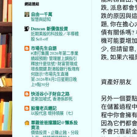
網誌連結
跌, 派息都
自由一千萬
跌的原因與這
智慧與認知
題, 你在擔心
Duncan 新價值投資
債有關係嗎? 
近期美股的科技股／半導體
股 Sell-off
機可能要增加
少, 但請留意
市場先生自語
#渣打集團 2026年第二季業
跌, 如果六
績超預期! 管理層上調指引
釋放什麼信號? 財富管理成
增長關鍵,對港股銀行板塊有
何啟示?市場先生直播
室-2026年8月2日星期日晚
資產好朋友
上9點30分
快活谷小子財自之路
另外一個要點
走新加坡式, 香港係即死
在儲蓄過程中
股壇老兵鍾記
以股代息 增持領展（七）
程中你會擁有
因為它們都會
單親爸爸撞牆記@懶系投
資法
不會只靠薪金
價值投資、止賺止蝕、分段