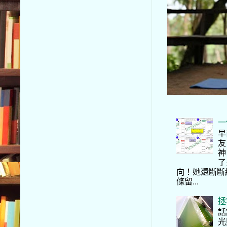
一
早
友
神
了
向！她還斷斷
條留...
拯
話
光