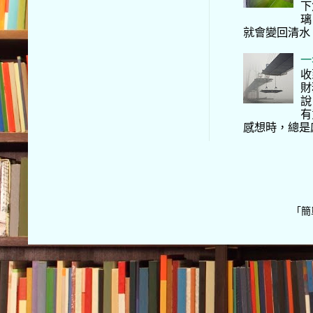
下
璃
就會變回清水
一
收
財
說
有
感想時，總是
「簡