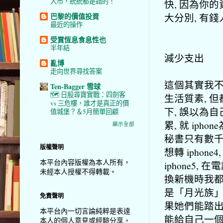
入市，統統都是錯的！
快, 因為你
大分別, 有
巴黎的價值投資
最近的操作
受賞恆息食息性也
半年結
減少支出
亂博
走向世界尋找答案
這個其實我不
Ten-Bagger 雪球
🗺️ 日股尋寶實戰：四劍客
生活質素, 
vs 三危樓，誰才是真正的價
下, 誤以為
值城堡？＆5月簡單回顧
累, 就 iph
顯示全部
秘書只有數千元人
版權聲明
想轉 iphone
本平台內容版權為本人所有，
iphone5
未經本人授權不得轉載。
換新機時我
是「月光族」
免責聲明
果她們能踏出
本平台內一切言論純粹是表達
能給自己一
本人的個人意見或經驗分享，