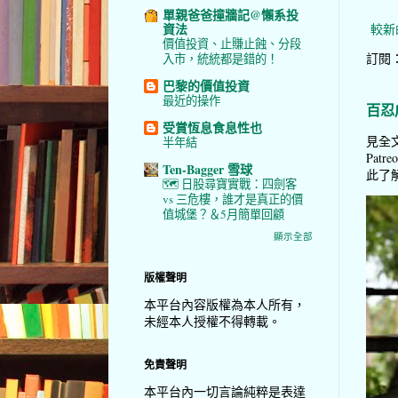
單親爸爸撞牆記@懶系投
資法
較新
價值投資、止賺止蝕、分段
訂閱
入市，統統都是錯的！
巴黎的價值投資
最近的操作
百忍
受賞恆息食息性也
見全文
半年結
Pat
Ten-Bagger 雪球
此了解 
🗺️ 日股尋寶實戰：四劍客
vs 三危樓，誰才是真正的價
值城堡？＆5月簡單回顧
顯示全部
版權聲明
本平台內容版權為本人所有，
未經本人授權不得轉載。
免責聲明
本平台內一切言論純粹是表達