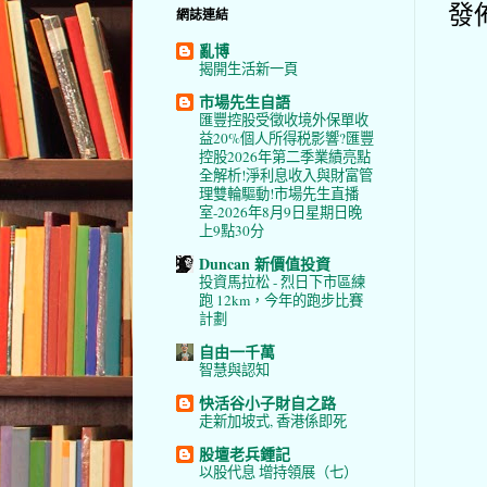
發
網誌連結
亂博
揭開生活新一頁
市場先生自語
匯豐控股受徵收境外保單收
益20%個人所得税影響?匯豐
控股2026年第二季業績亮點
全解析!淨利息收入與財富管
理雙輪驅動!市場先生直播
室-2026年8月9日星期日晚
上9點30分
Duncan 新價值投資
投資馬拉松 - 烈日下市區練
跑 12km，今年的跑步比賽
計劃
自由一千萬
智慧與認知
快活谷小子財自之路
走新加坡式, 香港係即死
股壇老兵鍾記
以股代息 增持領展（七）