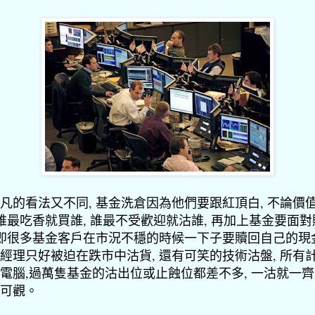
凡的看法又不同, 基金洗倉因為他們要跟紅頂白, 不論價
 誰最吃香就買誰, 誰最不受歡迎就沽誰, 再加上基金要面
 即很多基金客戶在市況不穩的時候一下子要贖回自己的現
經理只好被迫在跌市中沽貨, 還有可笑的技術沽盤, 所有
電腦,過萬隻基金的沽出位或止蝕位都差不多, 一沽就一齊
可觀。