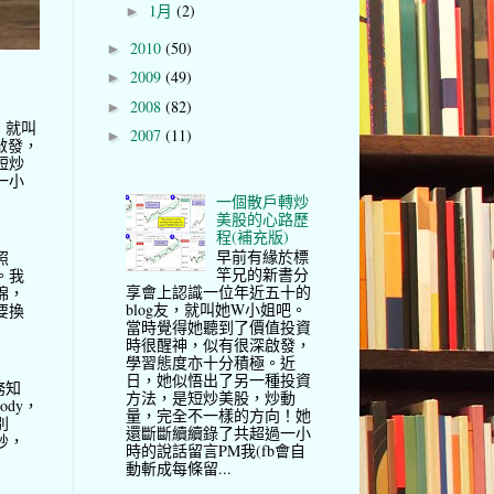
1月
(2)
►
2010
(50)
►
2009
(49)
►
2008
(82)
►
，就叫
2007
(11)
►
啟發，
短炒
一小
一個散戶轉炒
美股的心路歷
程(補充版)
早前有緣於標
照
竿兄的新書分
。我
享會上認識一位年近五十的
棉，
blog友，就叫她W小姐吧。
要換
當時覺得她聽到了價值投資
時很醒神，似有很深啟發，
學習態度亦十分積極。近
日，她似悟出了另一種投資
務知
方法，是短炒美股，炒動
ody，
量，完全不一樣的方向！她
別
還斷斷續續錄了共超過一小
妙，
時的說話留言PM我(fb會自
動斬成每條留...