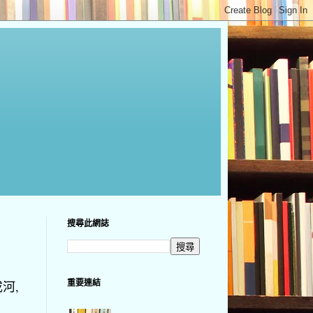
搜尋此網誌
重要連結
河,