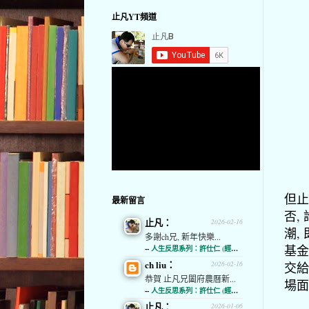
止凡YT頻道
但止
最新留言
否,
止凡：
2026-02-16
潮,
多謝ch兄, 新年快樂...
基金
--
人生反思系列：許仕仁 (經濟通)
ch liu：
交給
2026-02-16
恭賀 止凡兄闔府農曆新...
場面
--
人生反思系列：許仕仁 (經濟通)
止凡：
2026-01-06