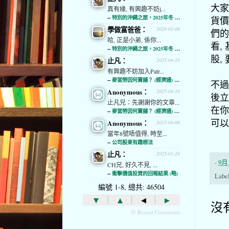
大家
真有緣, 有興趣不妨j...
--
特別的沖繩之旅，2025年冬 (經濟通)
貨價
學做富爸爸：
2026-01-06
們的
哈, 正是小弟, 係你...
看,
--
特別的沖繩之旅，2025年冬 (經濟通)
股,
止凡：
2025-08-28
有興趣不妨加入Patr...
--
麥當勞因何賣舖？ (經濟通) (略)
不過
Anonymous：
2025-08-28
後立
止凡兄：先謝謝你的文章...
在你
--
麥當勞因何賣舖？ (經濟通) (略)
可以
Anonymous：
2025-08-06
當年8號唔值得, 時至...
--
公司股東有趣想法
止凡：
2025-01-28
-
9月 
CH兄, 好久不見, ...
--
衝擊價值投資的回報結果 (略)
Labe
編號 1-8, 總共: 46504
▾
▴
◂
▸
沒
ⓦ Recent Comments