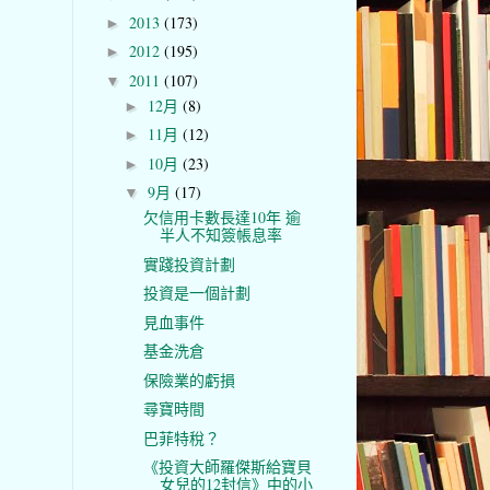
2013
(173)
►
2012
(195)
►
2011
(107)
▼
12月
(8)
►
11月
(12)
►
10月
(23)
►
9月
(17)
▼
欠信用卡數長達10年 逾
半人不知簽帳息率
實踐投資計劃
投資是一個計劃
見血事件
基金洗倉
保險業的虧損
尋寶時間
巴菲特稅？
《投資大師羅傑斯給寶貝
女兒的12封信》中的小