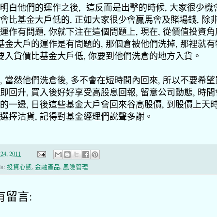
明白他們的運作之後, 這反而是出擊的時候, 大家很少機
會比基金大戶低的, 正如大家很少會贏馬會及賭場錢, 除
運作有問題, 你就下注在這個問題上, 現在, 從價值投資角
 基金大戶的運作是有問題的, 那個倉被他們洗掉, 那裡就
 要入貨價比基金大戶低, 你要到他們洗倉的地方入貨。
, 當然他們洗倉後, 多不會在短時間內回來, 所以不要希
即回升, 買入後好好享受高股息回報, 留意公司動態, 時
的一邊, 日後這些基金大戶會回來谷高股價, 到股價上天
選擇沽貨, 記得對基金經理們說聲多謝。
24, 2011
ls:
投資心態
,
金融產品
,
風險管理
有留言: