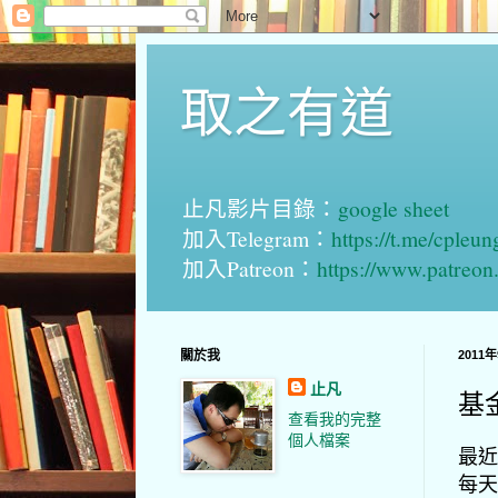
取之有道
止凡影片目錄：
google sheet
加入Telegram：
https://t.me/cpleu
加入Patreon：
https://www.patreo
關於我
2011
止凡
基
查看我的完整
個人檔案
最近
每天