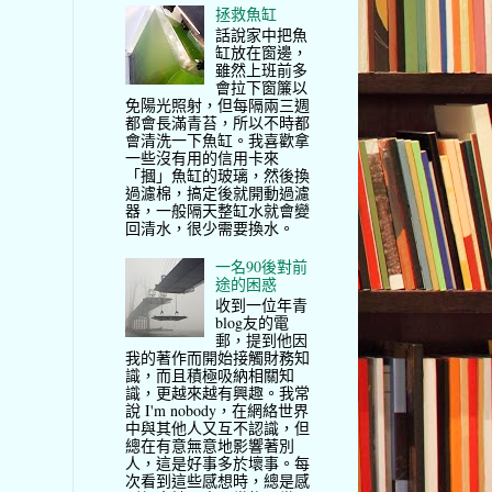
拯救魚缸
話說家中把魚
缸放在窗邊，
雖然上班前多
會拉下窗簾以
免陽光照射，但每隔兩三週
都會長滿青苔，所以不時都
會清洗一下魚缸。我喜歡拿
一些沒有用的信用卡來
「摑」魚缸的玻璃，然後換
過濾棉，搞定後就開動過濾
器，一般隔天整缸水就會變
回清水，很少需要換水。
一名90後對前
途的困惑
收到一位年青
blog友的電
郵，提到他因
我的著作而開始接觸財務知
識，而且積極吸納相關知
識，更越來越有興趣。我常
說 I'm nobody，在網絡世界
中與其他人又互不認識，但
總在有意無意地影響著別
人，這是好事多於壞事。每
次看到這些感想時，總是感