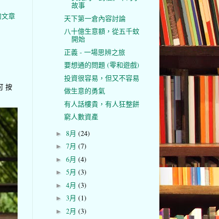
故事
的文章
天下第一倉內容討論
八十億生意額，從五千蚊
開始
正義 - 一場思辨之旅
要想通的問題 (零和遊戲)
投資很容易，但又不容易
可 按
做生意的勇氣
有人話樓貴，有人狂整餅
窮人數資產
8月
(24)
►
7月
(7)
►
6月
(4)
►
5月
(3)
►
4月
(3)
►
3月
(1)
►
2月
(3)
►