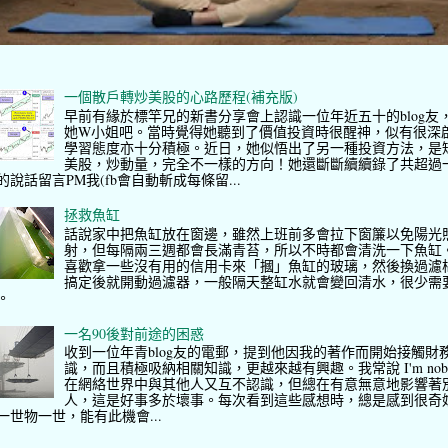
一個散戶轉炒美股的心路歷程(補充版)
早前有緣於標竿兄的新書分享會上認識一位年近五十的blog友
她W小姐吧。當時覺得她聽到了價值投資時很醒神，似有很深
學習態度亦十分積極。近日，她似悟出了另一種投資方法，是
美股，炒動量，完全不一樣的方向！她還斷斷續續錄了共超過
的說話留言PM我(fb會自動斬成每條留...
拯救魚缸
話說家中把魚缸放在窗邊，雖然上班前多會拉下窗簾以免陽光
射，但每隔兩三週都會長滿青苔，所以不時都會清洗一下魚缸
喜歡拿一些沒有用的信用卡來「摑」魚缸的玻璃，然後換過濾
搞定後就開動過濾器，一般隔天整缸水就會變回清水，很少需
。
一名90後對前途的困惑
收到一位年青blog友的電郵，提到他因我的著作而開始接觸財
識，而且積極吸納相關知識，更越來越有興趣。我常說 I'm nob
在網絡世界中與其他人又互不認識，但總在有意無意地影響著
人，這是好事多於壞事。每次看到這些感想時，總是感到很奇
一世物一世，能有此機會...