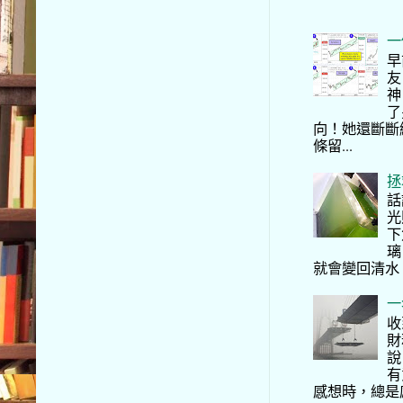
一
早
友
神
了
向！她還斷斷
條留...
拯
話
光
下
璃
就會變回清水
一
收
財
說
有
感想時，總是