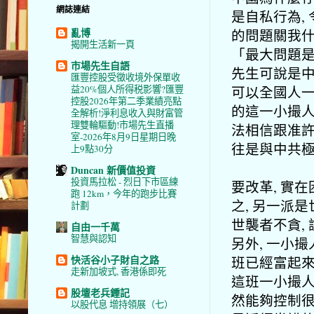
網誌連結
是自私行為,
亂博
的問題關我什
揭開生活新一頁
「最大問題是
市場先生自語
先生可說是中
匯豐控股受徵收境外保單收
可以全國人一
益20%個人所得税影響?匯豐
控股2026年第二季業績亮點
的這一小撮人
全解析!淨利息收入與財富管
理雙輪驅動!市場先生直播
法相信跟准許
室-2026年8月9日星期日晚
往是與中共極
上9點30分
Duncan 新價值投資
投資馬拉松 - 烈日下市區練
要改革, 實
跑 12km，今年的跑步比賽
之, 另一派
計劃
世襲者不貪,
自由一千萬
智慧與認知
另外, 一小
快活谷小子財自之路
班已經富起來
走新加坡式, 香港係即死
這班一小撮人
股壇老兵鍾記
然能夠控制很多
以股代息 增持領展（七）