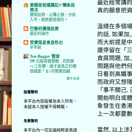
最近經常講的
單親爸爸撞牆記@懶系投
真的願意把資
資法
價值投資、止賺止蝕、分段
入市，統統都是錯的！
溫總在多個場
巴黎的價值投資
的話, 如果
最近的操作
而大前提是中
受賞恆息食息性也
半年結
還停留在「三
Ten-Bagger 雪球
貪腐問題, 
🗺️ 日股尋寶實戰：四劍客
問題與他們何
vs 三危樓，誰才是真正的價
值城堡？＆5月簡單回顧
日看到高鐵事
顯示全部
而政府又想隱
「事不關己,
版權聲明
開始明白或體
本平台內容版權為本人所有，
象發生在香港
未經本人授權不得轉載。
上一次都要
免責聲明
當然, 以上
本平台內一切言論純粹是表達