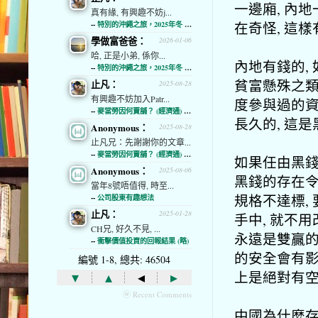
一邊廂, 內
真有緣, 有興趣不妨j...
在奇怪, 這樣
--
特別的沖繩之旅，2025年冬 (經濟通)
學做富爸爸：
2026-01-06
哈, 正是小弟, 係你...
內地有錢的, 
--
特別的沖繩之旅，2025年冬 (經濟通)
貧富懸殊之類
止凡：
2025-08-28
有興趣不妨加入Patr...
度參與過的資
--
麥當勞因何賣舖？ (經濟通) (略)
長久的, 這
Anonymous：
2025-08-28
止凡兄：先謝謝你的文章...
--
麥當勞因何賣舖？ (經濟通) (略)
如果任由黑錢
Anonymous：
2025-08-06
黑錢的存在令
當年8號唔值得, 時至...
規格不達標,
--
公司股東有趣想法
止凡：
2025-01-28
手中, 就不用
CH兄, 好久不見, ...
永遠是雙贏的
--
衝擊價值投資的回報結果 (略)
的安全會有影
編號 1-8, 總共: 46504
上是絕對有空
▾
▴
◂
▸
ⓦ Recent Comments
中國為什麼存