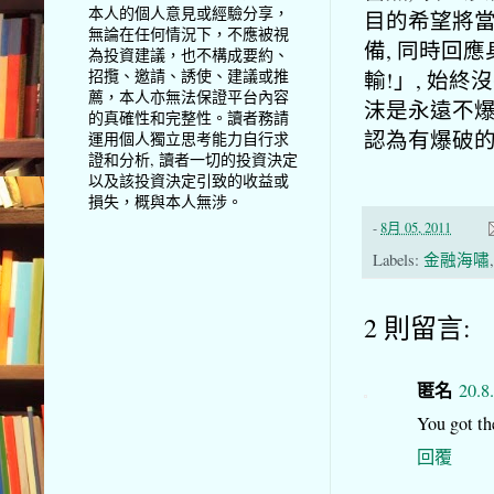
本人的個人意見或經驗分享，
目的希望將
無論在任何情況下，不應被視
備, 同時回
為投資建議，也不構成要約、
輸!」, 始
招攬、邀請、誘使、建議或推
薦，本人亦無法保證平台內容
沫是永遠不爆
的真確性和完整性。讀者務請
認為有爆破
運用個人獨立思考能力自行求
證和分析, 讀者一切的投資決定
以及該投資決定引致的收益或
損失，概與本人無涉。
-
8月 05, 2011
Labels:
金融海嘯
2 則留言:
匿名
20.8
You got the
回覆