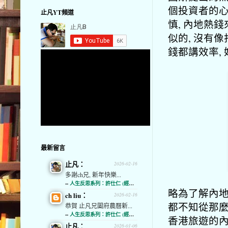
個投資者的心
止凡YT頻道
慎, 內地熱
似的, 沒有
錢都講效率,
最新留言
止凡：
2026-02-16
多謝ch兄, 新年快樂...
--
人生反思系列：許仕仁 (經濟通)
略為了解內地
ch liu：
2026-02-16
都不知從那麼
恭賀 止凡兄闔府農曆新...
--
人生反思系列：許仕仁 (經濟通)
香港旅遊的
止凡：
2026-01-06