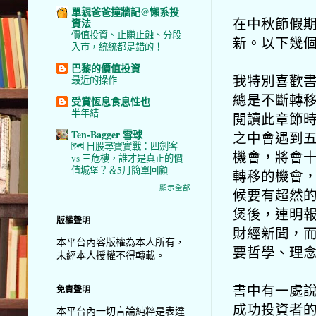
單親爸爸撞牆記@懶系投
在中秋節假
資法
價值投資、止賺止蝕、分段
新。以下幾
入市，統統都是錯的！
巴黎的價值投資
我特別喜歡
最近的操作
總是不斷轉
受賞恆息食息性也
半年結
閱讀此章節
Ten-Bagger 雪球
之中會遇到
🗺️ 日股尋寶實戰：四劍客
機會，將會
vs 三危樓，誰才是真正的價
值城堡？＆5月簡單回顧
轉移的機會
顯示全部
候要有超然
煲後，連明
版權聲明
財經新聞，
本平台內容版權為本人所有，
要哲學、理
未經本人授權不得轉載。
書中有一處
免責聲明
成功投資者
本平台內一切言論純粹是表達