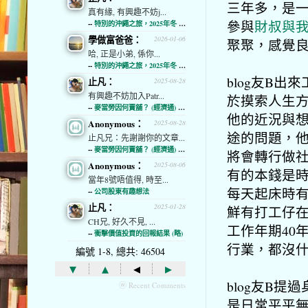
三年多，是
真有緣, 有興趣不妨j...
參與
財叔與
--
特別的沖繩之旅，2025年冬 (經濟通)
學做富爸爸：
2026-01-06
聚聚，感覺
哈, 正是小弟, 係你...
--
特別的沖繩之旅，2025年冬 (經濟通)
blog友B
止凡：
2025-08-28
有興趣不妨加入Patr...
於摸索人生
--
麥當勞因何賣舖？ (經濟通) (略)
他的近況與
Anonymous：
2025-08-28
途的問題，
止凡兄：先謝謝你的文章...
--
麥當勞因何賣舖？ (經濟通) (略)
將會轉行做
Anonymous：
2025-08-06
有的本錢是
當年8號唔值得, 時至...
每天起床時
--
公司股東有趣想法
止凡：
2025-01-28
鮮有打工仔
CH兄, 好久不見, ...
工作年期40
--
衝擊價值投資的回報結果 (略)
行業，都沒
編號 1-8, 總共: 46504
▾
▴
◂
▸
blog友B
ⓦ Recent Comments
是日常平平