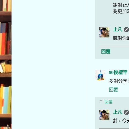
謝謝止
夠更加
止凡
感謝你
回覆
80後標竿
多謝分享!
回覆
回覆
止凡
對，今