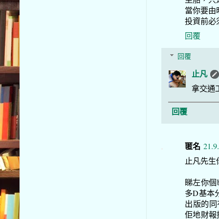
當你要由
投資前必
回覆
回覆
止凡
拿交通
回覆
匿名
21.9
止凡先生
睇左你個b
多D基本
出版的同
佢地財報