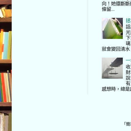
向！她還斷斷
條留...
拯
話
光
下
璃
就會變回清水
一
收
財
說
有
感想時，總是
「簡