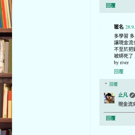
回覆
匿名
28.9
多學習 
讓現金流
不至於把
被綁死了
by river
回覆
回覆
止凡
現金流
回覆