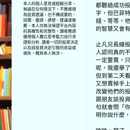
本人的個人意見或經驗分享，
都聽過成功
無論在任何情況下，不應被視
字，但巴菲
為投資建議，也不構成要約、
錢、等等，
招攬、邀請、誘使、建議或推
薦，本人亦無法保證平台內容
的智慧又會
的真確性和完整性。讀者務請
運用個人獨立思考能力自行求
證和分析, 讀者一切的投資決定
止凡兄長線
以及該投資決定引致的收益或
人認同真的
損失，概與本人無涉。
一定要賣，
呢，我還舉
但到第二天
又想賣掉手
改變他們的
跟朋友談投
句就會問「
明你說什麼