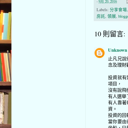
-
9月 20, 2016
Labels:
分享會場
房託
,
領展
,
blogg
10 則留言:
Unknown
止凡兄說
念及理財
投資就有
項目，
沒有說飛
有人選舉
有人靠著
資。
投資的回
當你要由
坐船，只