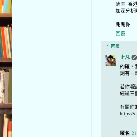
酬率, 香
加深分析
謝謝你
回覆
回覆
止凡
的確，
詞有一
若你報
經過三
有關你
https://
匿名
21