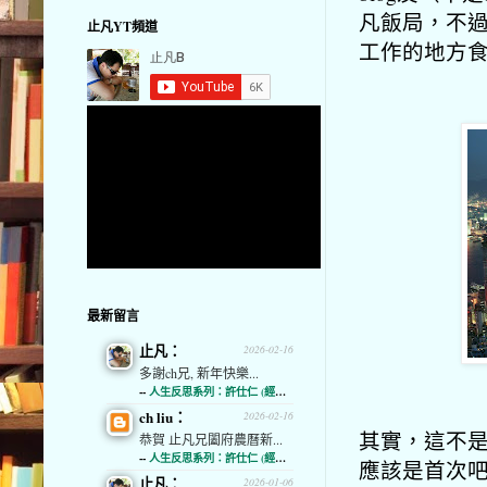
凡飯局，不
止凡YT頻道
工作的地方
最新留言
止凡：
2026-02-16
多謝ch兄, 新年快樂...
--
人生反思系列：許仕仁 (經濟通)
ch liu：
2026-02-16
其實，這不是
恭賀 止凡兄闔府農曆新...
--
人生反思系列：許仕仁 (經濟通)
應該是首次吧。
止凡：
2026-01-06