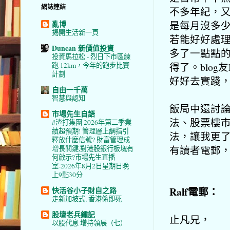
網誌連結
不多年紀，
是每月沒多
亂博
揭開生活新一頁
若能好好處
Duncan 新價值投資
多了一點點
投資馬拉松 - 烈日下市區練
得了。blo
跑 12km，今年的跑步比賽
計劃
好好去實踐
自由一千萬
智慧與認知
飯局中還討
市場先生自語
法、股票樓
#渣打集團 2026年第二季業
績超預期! 管理層上調指引
法，讓我更了
釋放什麼信號? 財富管理成
有讀者電郵
增長關鍵,對港股銀行板塊有
何啟示?市場先生直播
室-2026年8月2日星期日晚
上9點30分
Ralf電郵：
快活谷小子財自之路
走新加坡式, 香港係即死
股壇老兵鍾記
止凡兄，
以股代息 增持領展（七）