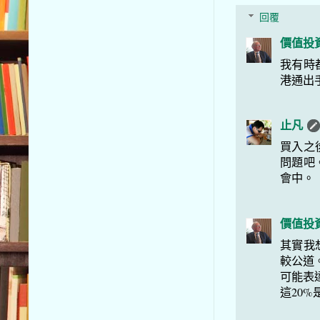
回覆
價值投
我有時
港通出
止凡
買入之
問題吧
會中。
價值投
其實我
較公道
可能表
這20