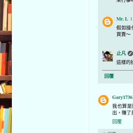
Mr. L
1
假如操作
買賣～
止凡
這樣的
回覆
Gary1736
我也算是
出，賺了
回覆