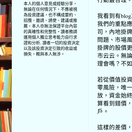
本人的個人意見或經驗分享，
無論在任何情況下，不應被視
我看到有bl
為投資建議，也不構成要約、
招攬、邀請、誘使、建議或推
我們的重點
薦，本人亦無法保證平台內容
司，內地掛
的真確性和完整性。讀者務請
運用個人獨立思考能力自行求
問題、市場
證和分析, 讀者一切的投資決定
掛牌的股價
以及該投資決定引致的收益或
損失，概與本人無涉。
市云云。無
理會嗎？不
若從價值投
零風險，唯
放，資金始
算看到錯價
戶。
這樣的差價