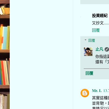
投資經紀
又抄文.......
回覆
回覆
止凡
你指這
還有「
回覆
Mr. L
13.
其實這種
並背馳，
事情足以