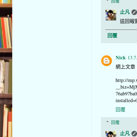
回覆
止凡
這回報
回覆
Nick
13.7
網上文章
http://mp.
__biz=M
76ab97ba
installed=
回覆
回覆
止凡