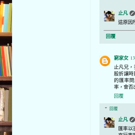
止凡
這原因
回覆
窮家女
13
止凡兄，
股折讓時
的匯率問
率，會否
回覆
回覆
止凡
匯率以
來行事