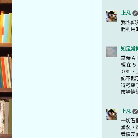
止凡
我也認
們利用
知足常
當時Ａ
經在５
０％，
記不起
得考慮
市場情
止凡
一切看
當然，
看價差