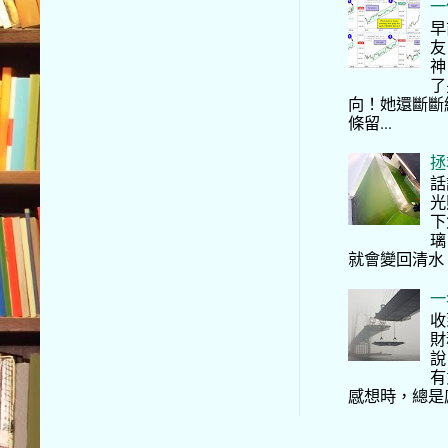
一
早
友
神
了
向！她還斷斷
條留...
拯
話
光
下
璃
就會變回清水
一
收
財
說
有
感想時，總是