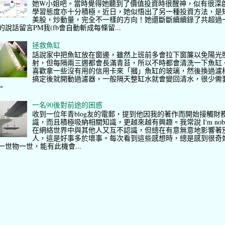
她W小姐吧。當時覺得她聽到了價值投資時很醒神，似有很深
學習態度亦十分積極。近日，她似悟出了另一種投資方法，是
美股，炒動量，完全不一樣的方向！她還斷斷續續錄了共超過
的說話留言PM我(fb會自動斬成每條留...
拯救魚缸
話說家中把魚缸放在窗邊，雖然上班前多會拉下窗簾以免陽光
射，但每隔兩三週都會長滿青苔，所以不時都會清洗一下魚缸
喜歡拿一些沒有用的信用卡來「摑」魚缸的玻璃，然後換過濾
搞定後就開動過濾器，一般隔天整缸水就會變回清水，很少需
。
一名90後對前途的困惑
收到一位年青blog友的電郵，提到他因我的著作而開始接觸財
識，而且積極吸納相關知識，更越來越有興趣。我常說 I'm nob
在網絡世界中與其他人又互不認識，但總在有意無意地影響著
人，這是好事多於壞事。每次看到這些感想時，總是感到很奇
一世物一世，能有此機會...