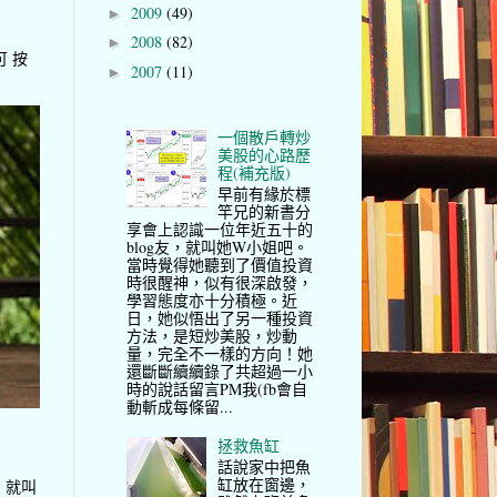
2009
(49)
►
2008
(82)
►
可 按
2007
(11)
►
一個散戶轉炒
美股的心路歷
程(補充版)
早前有緣於標
竿兄的新書分
享會上認識一位年近五十的
blog友，就叫她W小姐吧。
當時覺得她聽到了價值投資
時很醒神，似有很深啟發，
學習態度亦十分積極。近
日，她似悟出了另一種投資
方法，是短炒美股，炒動
量，完全不一樣的方向！她
還斷斷續續錄了共超過一小
時的說話留言PM我(fb會自
動斬成每條留...
拯救魚缸
話說家中把魚
缸放在窗邊，
，就叫