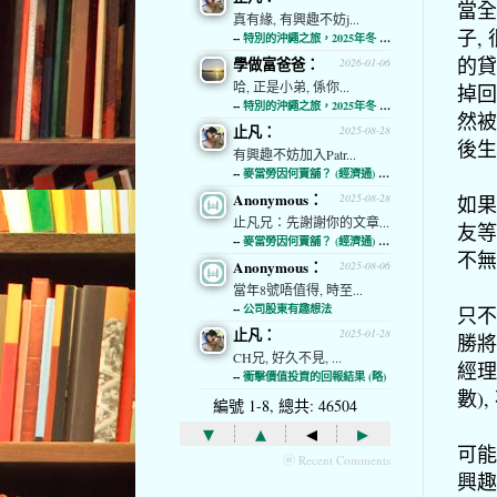
當全
真有緣, 有興趣不妨j...
子,
--
特別的沖繩之旅，2025年冬 (經濟通)
的貸
學做富爸爸：
2026-01-06
哈, 正是小弟, 係你...
掉回
--
特別的沖繩之旅，2025年冬 (經濟通)
然被
止凡：
2025-08-28
後生
有興趣不妨加入Patr...
--
麥當勞因何賣舖？ (經濟通) (略)
Anonymous：
如果
2025-08-28
止凡兄：先謝謝你的文章...
友等
--
麥當勞因何賣舖？ (經濟通) (略)
不無
Anonymous：
2025-08-06
當年8號唔值得, 時至...
--
公司股東有趣想法
只不
止凡：
2025-01-28
勝將
CH兄, 好久不見, ...
經理
--
衝擊價值投資的回報結果 (略)
數)
編號 1-8, 總共: 46504
▾
▴
◂
▸
可能
ⓦ Recent Comments
興趣