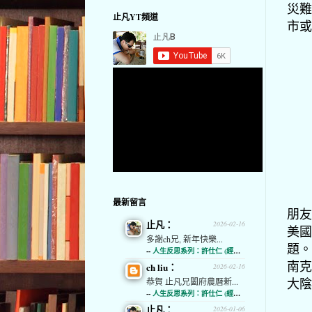
災難
止凡YT頻道
市或
最新留言
朋友
止凡：
2026-02-16
美國
多謝ch兄, 新年快樂...
題。
--
人生反思系列：許仕仁 (經濟通)
南克
ch liu：
2026-02-16
大陰
恭賀 止凡兄闔府農曆新...
--
人生反思系列：許仕仁 (經濟通)
止凡：
2026-01-06