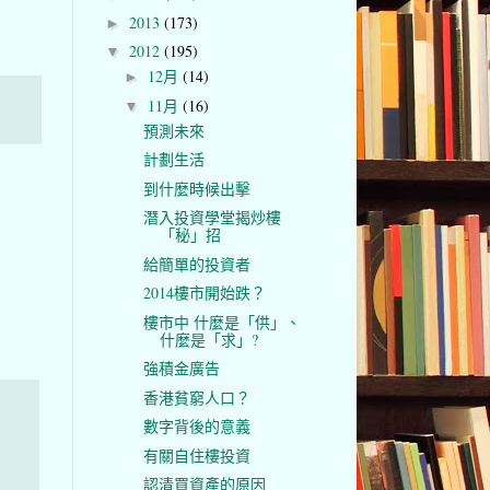
2013
(173)
►
2012
(195)
▼
12月
(14)
►
11月
(16)
▼
預測未來
計劃生活
到什麼時候出擊
潛入投資學堂揭炒樓
「秘」招
給簡單的投資者
2014樓市開始跌？
樓市中 什麼是「供」、
什麼是「求」?
強積金廣告
香港貧窮人口？
數字背後的意義
有關自住樓投資
認清買資產的原因