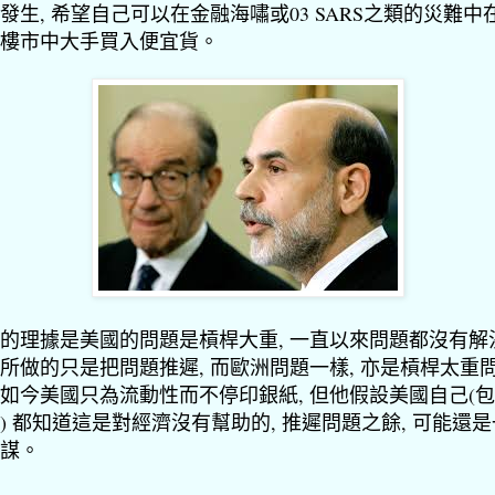
發生, 希望自己可以在金融海
嘯
或03 SARS之類的災難中
樓市中大手買入便宜貨。
的理據是美國的問題是槓桿大重, 一直以來問題都沒有解
所做的只是把問題推遲, 而歐洲問題一樣, 亦是槓桿太重
如今美國只為流動性而不停印銀紙, 但他假設美國自己(
) 都知道這是對經濟沒有幫助的, 推遲問題之餘, 可能還
謀。