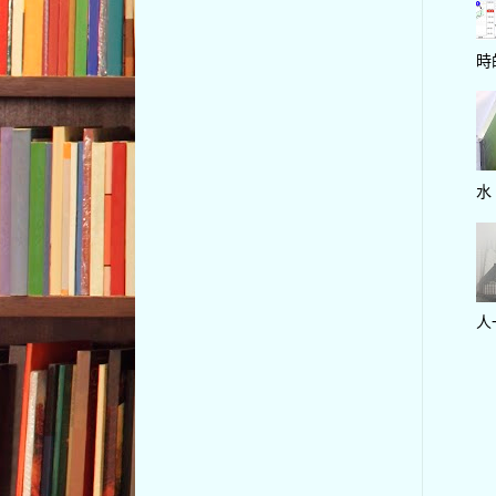
時
水
人