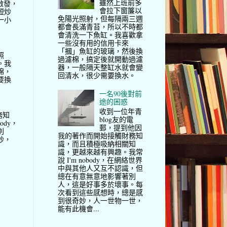
雖然上班前多
啟發，
會拉下窗簾以
短炒
免陽光照射，但每隔兩三週
一小
都會長滿青苔，所以不時都
會清洗一下魚缸。我喜歡拿
一些沒有用的信用卡來
「摑」魚缸的玻璃，然後換
照
過濾棉，搞定後就開動過濾
。我
器，一般隔天整缸水就會變
棉，
回清水，很少需要換水。
要換
一名90後對前
途的困惑
收到一位年青
務知
blog友的電
ody，
郵，提到他因
別
我的著作而開始接觸財務知
妙，
識，而且積極吸納相關知
識，更越來越有興趣。我常
說 I'm nobody，在網絡世界
中與其他人又互不認識，但
總在有意無意地影響著別
人，這是好事多於壞事。每
次看到這些感想時，總是感
到很奇妙，人一世物一世，
能有此機會...