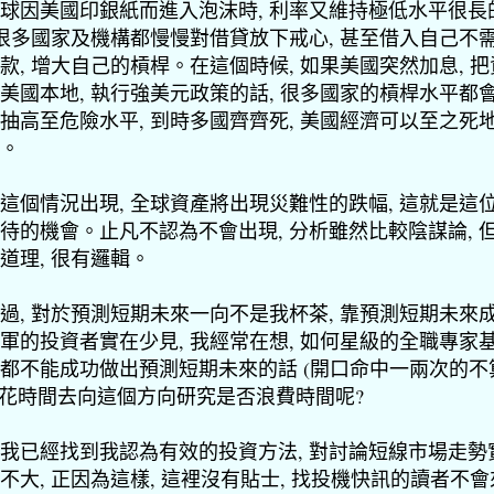
球因美國印銀紙而進入泡沫時, 利率又維持極低水平很長
 很多國家及機構都慢慢對借貸放下戒心, 甚至借入自己不
款, 增大自己的槓桿。在這個時候, 如果美國突然加息, 
美國本地, 執行強美元政策的話, 很多國家的槓桿水平都
抽高至危險水平, 到時多國齊齊死, 美國經濟可以至之死
。
這個情況出現, 全球資產將出現災難性的跌幅, 這就是這
待的機會。止凡不認為不會出現, 分析雖然比較陰謀論, 
道理, 很有邏輯。
過, 對於預測短期未來一向不是我杯茶, 靠預測短期未來
軍的投資者實在少見, 我經常在想, 如何星級的全職專家
都不能成功做出預測短期未來的話 (開口命中一兩次的不
, 花時間去向這個方向研究是否浪費時間呢?
我已經找到我認為有效的投資方法, 對討論短線市場走勢
不大, 正因為這樣, 這裡沒有貼士, 找投機快訊的讀者不