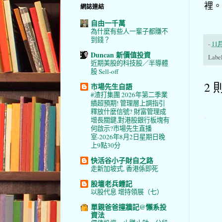
裡。
網誌連結
自由一千萬
為什麼有些人一輩子都賺不
到錢？
-
11月
Duncan 新價值投資
Labe
近期美股的科技股／半導體
股 Sell-off
2 
市場先生自語
#渣打集團 2026年第二季業
績超預期! 管理層上調指引
釋放什麼信號? 財富管理成
增長關鍵,對港股銀行板塊有
何啟示?市場先生直播
室-2026年8月2日星期日晚
上9點30分
快活谷小子財自之路
走新加坡式, 香港係即死
股壇老兵鍾記
以股代息 增持領展（七）
單親爸爸撞牆記@懶系投
資法