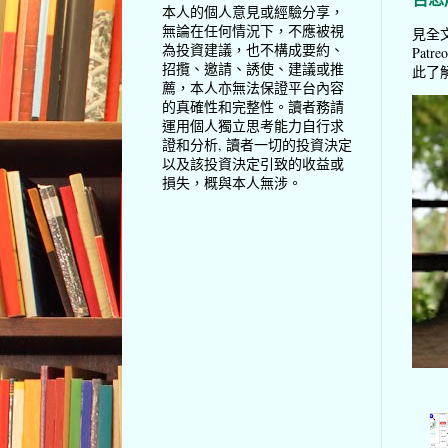
本人的個人意見或經驗分享，
無論在任何情況下，不應被視
見全文
為投資建議，也不構成要約、
Pat
招攬、邀請、誘使、建議或推
此了解 
薦，本人亦無法保證平台內容
的真確性和完整性。讀者務請
運用個人獨立思考能力自行求
證和分析, 讀者一切的投資決定
以及該投資決定引致的收益或
損失，概與本人無涉。