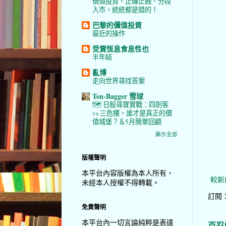
價值投資、止賺止蝕、分段
入市，統統都是錯的！
巴黎的價值投資
最近的操作
受賞恆息食息性也
半年結
亂博
走向世界尋找答案
Ten-Bagger 雪球
🗺️ 日股尋寶實戰：四劍客
vs 三危樓，誰才是真正的價
值城堡？＆5月簡單回顧
顯示全部
版權聲明
本平台內容版權為本人所有，
較新
未經本人授權不得轉載。
訂閱
免責聲明
本平台內一切言論純粹是表達
百忍