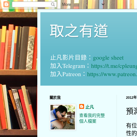
取之有道
止凡影片目錄：
google sheet
加入Telegram：
https://t.me/cpleu
加入Patreon：
https://www.patreo
關於我
2012
止凡
預
查看我的完整
個人檔案
有位
性的