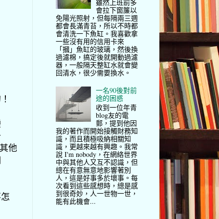
雖然上班前多
會拉下窗簾以
免陽光照射，但每隔兩三週
都會長滿青苔，所以不時都
會清洗一下魚缸。我喜歡拿
一些沒有用的信用卡來
「摑」魚缸的玻璃，然後換
過濾棉，搞定後就開動過濾
器，一般隔天整缸水就會變
回清水，很少需要換水。
一名90後對前
的！
途的困惑
收到一位年青
blog友的電
變
郵，提到他因
我的著作而開始接觸財務知
升
識，而且積極吸納相關知
識，更越來越有興趣。我常
設其他
說 I'm nobody，在網絡世界
個
中與其他人又互不認識，但
總在有意無意地影響著別
人，這是好事多於壞事。每
次看到這些感想時，總是感
到很奇妙，人一世物一世，
不怎
能有此機會...