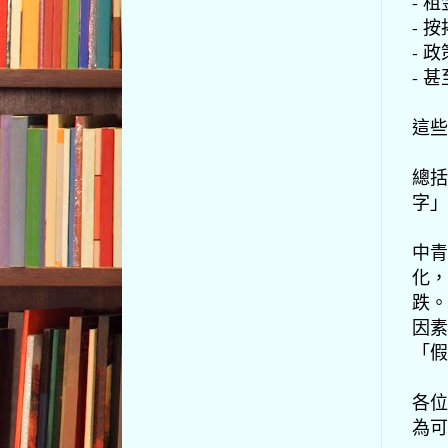
- 
- 
- 
- 
這些
總括
字」
中青
化，
跌。
因素
「假
各位
為可