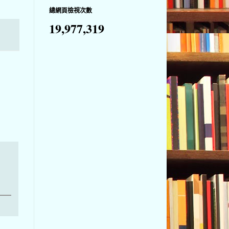
總網頁檢視次數
19,977,319