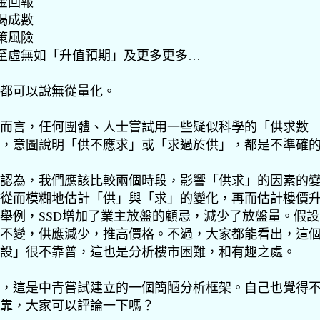
租金回報
按揭成數
政策風險
甚至虛無如「升值預期」及更多更多…
都可以說無從量化。
而言，任何團體、人士嘗試用一些疑似科學的「供求數
，意圖說明「供不應求」或「求過於供」，都是不準確
認為，我們應該比較兩個時段，影響「供求」的因素的
從而模糊地估計「供」與「求」的變化，再而估計樓價
舉例，SSD增加了業主放盤的顧忌，減少了放盤量。假
不變，供應減少，推高價格。不過，大家都能看出，這
設」很不靠普，這也是分析樓市困難，和有趣之處。
，這是中青嘗試建立的一個簡陋分析框架。自己也覺得
靠，大家可以評論一下嗎？