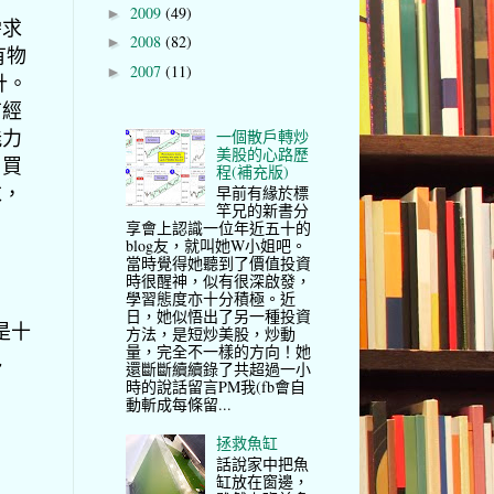
2009
(49)
►
需求
2008
(82)
►
有物
2007
(11)
►
計。
有經
能力
一個散戶轉炒
美股的心路歷
」買
程(補充版)
求，
早前有緣於標
竿兄的新書分
享會上認識一位年近五十的
blog友，就叫她W小姐吧。
當時覺得她聽到了價值投資
時很醒神，似有很深啟發，
學習態度亦十分積極。近
日，她似悟出了另一種投資
是十
方法，是短炒美股，炒動
量，完全不一樣的方向！她
包
還斷斷續續錄了共超過一小
時的說話留言PM我(fb會自
動斬成每條留...
拯救魚缸
話說家中把魚
缸放在窗邊，