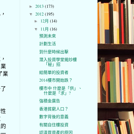
2013
(173)
►
為，
2012
(195)
▼
12月
(14)
►
11月
(16)
▼
預測未來
計劃生活
到什麼時候出擊
位，
潛入投資學堂揭炒樓
「秘」招
，業
給簡單的投資者
了業
2014樓市開始跌？
升了
樓市中 什麼是「供」、
什麼是「求」?
強積金廣告
香港貧窮人口？
彈性
數字背後的意義
放
有關自住樓投資
主的
認清買資產的原因
是一