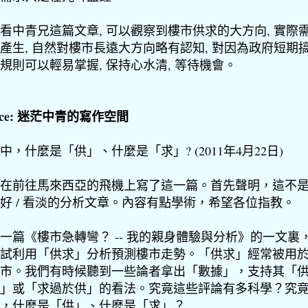
看中青兄這篇文章, 可以觀察到樓市供求的大方向, 實際
產生, 自然對樓市長遠大方向略有認知, 對因為政府短期
規則可以輕易掌握, 保持心水清, 等待機會。
urce: 迷茫中青的寫作空間
中，什麼是「供」、什麼是「求」? (2011年4月22日)
在前往馬來西亞的飛機上寫了這一篇。首先聲明，這不
好 / 看淡的分析文章。內容有點學術，希望各位指教。
一篇《樓市急轉彎？ -- 我的親身體驗與分析》的一文裏
試利用「供求」分析預測樓市走勢。「供求」經常被用
市。我們有時候聽到一些論者拿出「數據」，支持其「
」或「求過於供」的看法。究竟這些評論有多科學？究
，什麼是「供」、什麼是「求」？