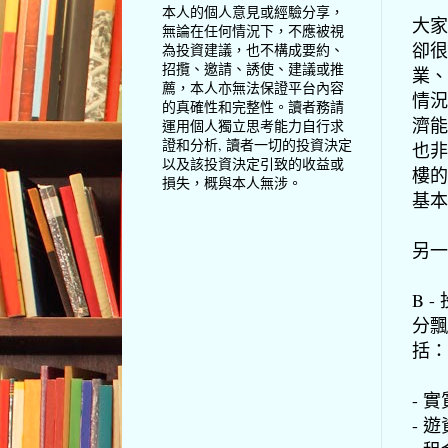
本人的個人意見或經驗分享，
大家
無論在任何情況下，不應被視
卻很
為投資建議，也不構成要約、
招攬、邀請、誘使、建議或推
業、
薦，本人亦無法保證平台內容
情況
的真確性和完整性。讀者務請
濟能
運用個人獨立思考能力自行求
證和分析, 讀者一切的投資決定
也非
以及該投資決定引致的收益或
樓的
損失，概與本人無涉。
基本
另一
B 
分飄
括：
- 
- 