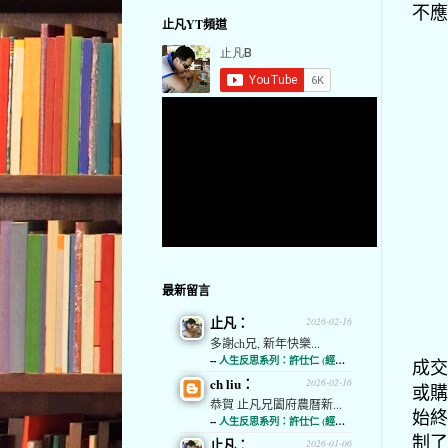
不應
止凡YT頻道
最新留言
止凡：
2026-02-16
多謝ch兄, 新年快樂...
--
人生反思系列：許仕仁 (經濟通)
成交
ch liu：
2026-02-16
或購
恭賀 止凡兄闔府農曆新...
始終
--
人生反思系列：許仕仁 (經濟通)
制了
止凡：
2026-01-06