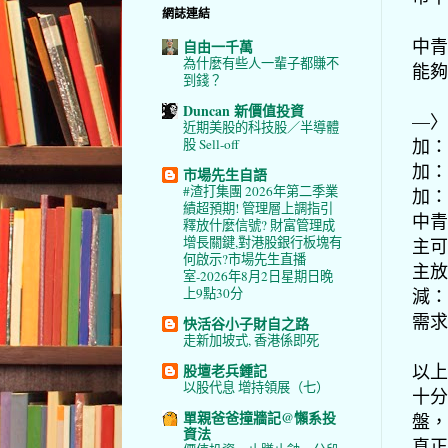
網誌連結
中青
自由一千萬
為什麼有些人一輩子都賺不
能夠
到錢？
Duncan 新價值投資
—〉
近期美股的科技股／半導體
加：
股 Sell-off
加：
市場先生自語
#渣打集團 2026年第二季業
加：
績超預期! 管理層上調指引
中青
釋放什麼信號? 財富管理成
增長關鍵,對港股銀行板塊有
主可
何啟示?市場先生直播
主放
室-2026年8月2日星期日晚
減：
上9點30分
需求
快活谷小子財自之路
走新加坡式, 香港係即死
以上
股壇老兵鍾記
以股代息 增持領展（七）
十分
單親爸爸撞牆記@懶系投
盤，
資法
真正