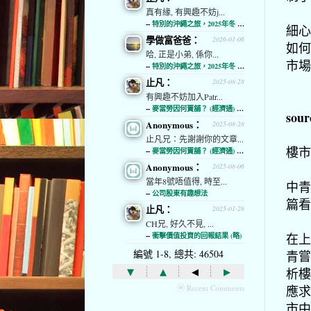
真有緣, 有興趣不妨j...
--
特別的沖繩之旅，2025年冬 (經濟通)
細心
學做富爸爸：
2026-01-06
如何
哈, 正是小弟, 係你...
市場
--
特別的沖繩之旅，2025年冬 (經濟通)
止凡：
2025-08-28
有興趣不妨加入Patr...
--
麥當勞因何賣舖？ (經濟通) (略)
so
Anonymous：
2025-08-28
止凡兄：先謝謝你的文章...
樓市
--
麥當勞因何賣舖？ (經濟通) (略)
Anonymous：
2025-08-06
當年8號唔值得, 時至...
中青
--
公司股東有趣想法
篇看
止凡：
2025-01-28
CH兄, 好久不見, ...
在上
--
衝擊價值投資的回報結果 (略)
編號 1-8, 總共: 46504
青嘗
▾
▴
◂
▸
析樓
應求
ⓦ Recent Comments
市中