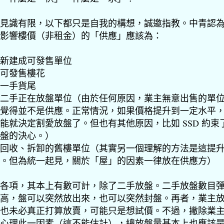
見識有限，以下都只是自我的構想，誠邀指教。中青認
影響樓價（非租金）的「供應」應該為：
新建成可發售單位
可發售樓花
一手貨尾
二手正在放盤單位（由於任何原因，業主無意出售的單
覺得並不是供應。正常情況，如果價格提升到一定水平
能就決定割愛放盤了。但也有其他原因，比如 SSD 約束
盤的決心。）
回收、拆卸的舊樓單位（其實另一個理解的方法是這提
。但為統一起見，關於「屋」的因素一律放在供應方）
各項，其本上有數可計，除了二手放盤。二手放盤數目
高，盤可以突然放出來，也可以突然封盤。再者，業主
也未必真正打算放賣，可能只是想試價。不過，撇除業
心理此一因素（這不能估計），總放盤量基本上也應該