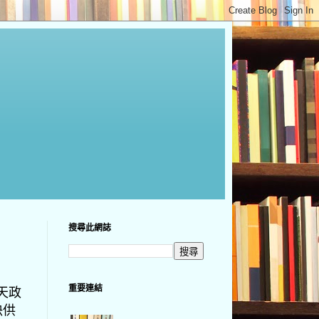
搜尋此網誌
重要連結
天政
決供