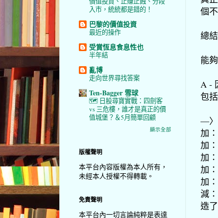
價值投資、止賺止蝕、分段
入市，統統都是錯的！
個不
巴黎的價值投資
最近的操作
總結
受賞恆息食息性也
半年結
能夠
亂博
走向世界尋找答案
A 
Ten-Bagger 雪球
包括
🗺️ 日股尋寶實戰：四劍客
vs 三危樓，誰才是真正的價
值城堡？＆5月簡單回顧
—〉
顯示全部
加：
加：
版權聲明
加：
本平台內容版權為本人所有，
加：
未經本人授權不得轉載。
加：
減：
免責聲明
造了
本平台內一切言論純粹是表達