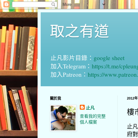
取之有道
止凡影片目錄：
google sheet
加入Telegram：
https://t.me/cpleu
加入Patreon：
https://www.patreo
關於我
2012
止凡
樓
查看我的完整
個人檔案
止凡
府對