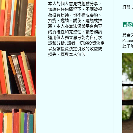
本人的個人意見或經驗分享，
訂閱
無論在任何情況下，不應被視
為投資建議，也不構成要約、
招攬、邀請、誘使、建議或推
百忍
薦，本人亦無法保證平台內容
的真確性和完整性。讀者務請
見全文
運用個人獨立思考能力自行求
Pat
證和分析, 讀者一切的投資決定
此了解 
以及該投資決定引致的收益或
損失，概與本人無涉。