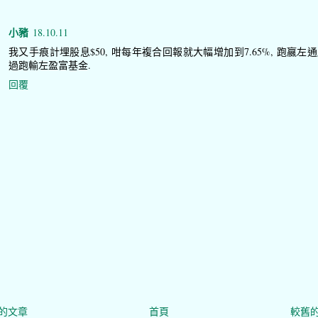
小豬
18.10.11
我又手痕計埋股息$50, 咁每年複合回報就大幅增加到7.65%, 跑嬴左通
過跑輸左盈富基金.
回覆
的文章
首頁
較舊