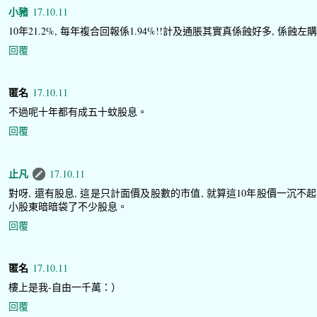
小豬
17.10.11
10年21.2%, 每年複合回報係1.94%!!計及通脹其實真係蝕好多, 係蝕左
回覆
匿名
17.10.11
不過呢十年都有成五十蚊股息。
回覆
止凡
17.10.11
對呀, 還有股息, 這是只計面價及股數的市值, 就算這10年股價一沉不起
小股東暗暗袋了不少股息。
回覆
匿名
17.10.11
樓上是我-自由一千萬：）
回覆