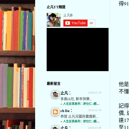
得9
止凡YT頻道
他是
最新留言
不懂
止凡：
2026-02-16
多謝ch兄, 新年快樂...
--
人生反思系列：許仕仁 (經濟通)
記得
ch liu：
2026-02-16
價,
恭賀 止凡兄闔府農曆新...
達1
--
人生反思系列：許仕仁 (經濟通)
至1
止凡：
2026-01-06