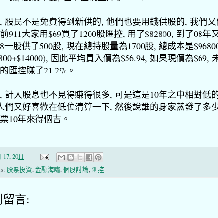
, 股民不是免費得到新供的, 他們也要用錢供股的, 我們
年前911大家用$69買了1200股匯控, 用了$82800, 到了08年
28一股供了500股, 現在總持股量為1700股, 總成本是$9680
2800+$14000), 因此平均買入價為$56.94, 如果現價為$69,
的匯控賺了21.2%。
, 計入股息也不見得賺得很多, 可是這是10年之中相對低
 人們又好喜歡在低位清算一下, 然後說誰的身家蒸發了多少
票10年來得個吉。
 17, 2011
ls:
股票投資
,
金融海嘯
,
個股討論
,
匯控
則留言: