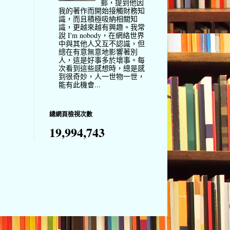
郵，提到他因
我的著作而開始接觸財務知
識，而且積極吸納相關知
識，更越來越有興趣。我常
說 I'm nobody，在網絡世界
中與其他人又互不認識，但
總在有意無意地影響著別
人，這是好事多於壞事。每
次看到這些感想時，總是感
到很奇妙，人一世物一世，
能有此機會...
總網頁檢視次數
19,994,743