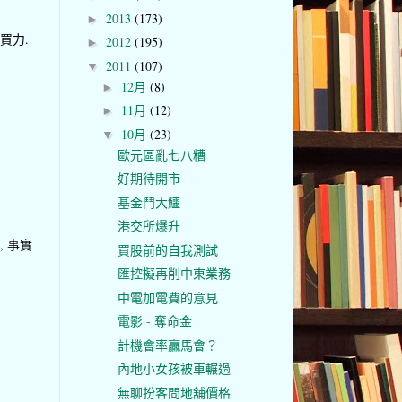
2013
(173)
►
購買力.
2012
(195)
►
2011
(107)
▼
12月
(8)
►
11月
(12)
►
10月
(23)
▼
歐元區亂七八糟
好期待開市
基金鬥大鱷
港交所爆升
, 事實
買股前的自我測試
匯控擬再削中東業務
中電加電費的意見
電影 - 奪命金
計機會率贏馬會？
內地小女孩被車輾過
無聊扮客問地舖價格