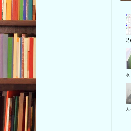
時
水
人