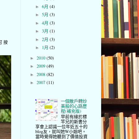
6月
(4)
►
5月
(3)
►
4月
(3)
►
3月
(1)
►
2月
(3)
►
可 按
1月
(2)
►
2010
(50)
►
2009
(49)
►
2008
(82)
►
2007
(11)
►
一個散戶轉炒
美股的心路歷
程(補充版)
早前有緣於標
竿兄的新書分
享會上認識一位年近五十的
blog友，就叫她W小姐吧。
當時覺得她聽到了價值投資