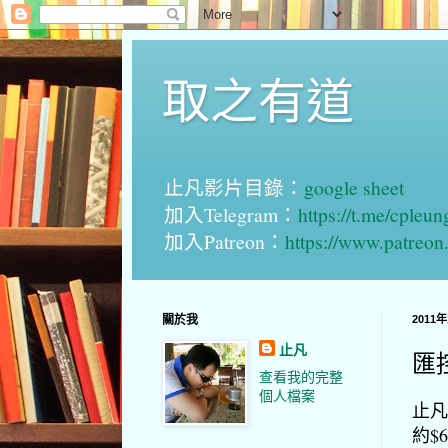
取之有道
止凡影片目錄：
google sheet
加入Telegram：
https://t.me/cpleu
加入Patreon：
https://www.patreo
關於我
2011
止凡
匯
查看我的完整
個人檔案
止凡
約$