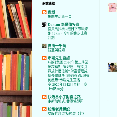
網誌連結
亂博
揭開生活新一頁
Duncan 新價值投資
投資馬拉松 - 烈日下市區練
跑 12km，今年的跑步比賽
計劃
自由一千萬
智慧與認知
市場先生自語
#渣打集團 2026年第二季業
績超預期! 管理層上調指引
釋放什麼信號? 財富管理成
增長關鍵,對港股銀行板塊有
何啟示?市場先生直播
室-2026年8月2日星期日晚
上9點30分
快活谷小子財自之路
走新加坡式, 香港係即死
股壇老兵鍾記
以股代息 增持領展（七）