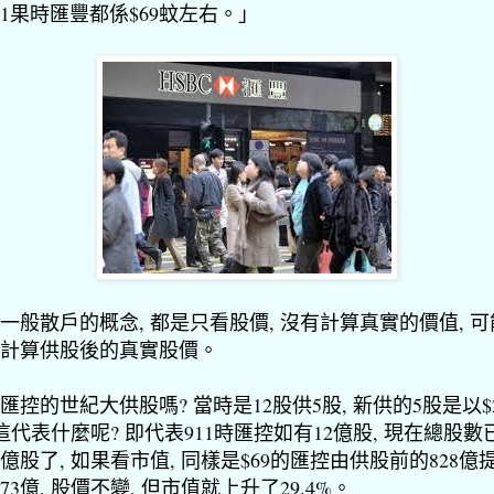
11果時匯豐都係$69蚊左右。」
一般散戶的概念, 都是只看股價, 沒有計算真實的價值, 
計算供股後的真實股價。
匯控的世紀大供股嗎? 當時是12股供5股, 新供的5股是以$
 這代表什麼呢? 即代表911時匯控如有12億股, 現在總股數
7億股了, 如果看市值, 同樣是$69的匯控由供股前的828億
173億, 股價不變, 但市值就上升了29.4%。