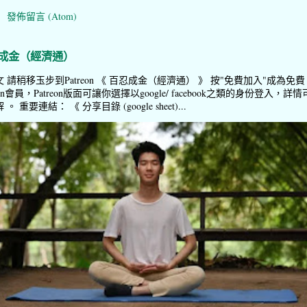
：
發佈留言 (Atom)
成金（經濟通）
 請稍移玉步到Patreon 《 百忍成金（經濟通） 》 按"免費加入"成為免費
reon會員，Patreon版面可讓你選擇以google/ facebook之類的身份登入，詳情
。 重要連結： 《 分享目錄 (google sheet)...