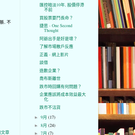
匯控暗淡10年, 股價停滯
不前
買股票要鬥長命？
脹, 不
捷思 - One Second
Thought
阿爺出手是好是壞？
了解市場散戶反應
正義 - 網上影片
談借
造數企業？
喬布斯離世
跌市時回購有何問題？
企業應該將成本效益最大
化
跌市不沽貨
9月
(17)
►
8月
(24)
►
的文章
7月
(7)
►