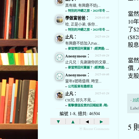
真有緣, 有興趣不妨j...
--
特別的沖繩之旅，2025年冬 (經濟通)
當然
學做富爸爸：
2026-01-06
10
哈, 正是小弟, 係你...
了$
--
特別的沖繩之旅，2025年冬 (經濟通)
($8
止凡：
2025-08-28
有興趣不妨加入Patr...
股息
--
麥當勞因何賣舖？ (經濟通) (略)
Anonymous：
2025-08-28
當然
止凡兄：先謝謝你的文章...
價,
--
麥當勞因何賣舖？ (經濟通) (略)
Anonymous：
支股
2025-08-06
當年8號唔值得, 時至...
--
公司股東有趣想法
止凡：
2025-01-28
-
10月
CH兄, 好久不見, ...
--
衝擊價值投資的回報結果 (略)
Labe
編號 1-8, 總共: 46504
▾
▴
◂
▸
5 
ⓦ Recent Comments