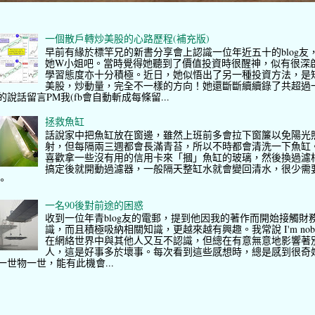
一個散戶轉炒美股的心路歷程(補充版)
早前有緣於標竿兄的新書分享會上認識一位年近五十的blog友
她W小姐吧。當時覺得她聽到了價值投資時很醒神，似有很深
學習態度亦十分積極。近日，她似悟出了另一種投資方法，是
美股，炒動量，完全不一樣的方向！她還斷斷續續錄了共超過
的說話留言PM我(fb會自動斬成每條留...
拯救魚缸
話說家中把魚缸放在窗邊，雖然上班前多會拉下窗簾以免陽光
射，但每隔兩三週都會長滿青苔，所以不時都會清洗一下魚缸
喜歡拿一些沒有用的信用卡來「摑」魚缸的玻璃，然後換過濾
搞定後就開動過濾器，一般隔天整缸水就會變回清水，很少需
。
一名90後對前途的困惑
收到一位年青blog友的電郵，提到他因我的著作而開始接觸財
識，而且積極吸納相關知識，更越來越有興趣。我常說 I'm nob
在網絡世界中與其他人又互不認識，但總在有意無意地影響著
人，這是好事多於壞事。每次看到這些感想時，總是感到很奇
一世物一世，能有此機會...