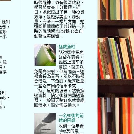
時很醒神，似有很深啟發，
學習態度亦十分積極。近
日，她似悟出了另一種投資
方法，是短炒美股，炒動
量，完全不一樣的方向！她
，就叫
還斷斷續續錄了共超過一小
啟發，
時的說話留言PM我(fb會自
短炒
動斬成每條留...
一小
拯救魚缸
話說家中把魚
缸放在窗邊，
照
雖然上班前多
。我
會拉下窗簾以
棉，
免陽光照射，但每隔兩三週
要換
都會長滿青苔，所以不時都
會清洗一下魚缸。我喜歡拿
一些沒有用的信用卡來
「摑」魚缸的玻璃，然後換
務知
過濾棉，搞定後就開動過濾
ody，
器，一般隔天整缸水就會變
別
回清水，很少需要換水。
妙，
一名90後對前
途的困惑
收到一位年青
blog友的電