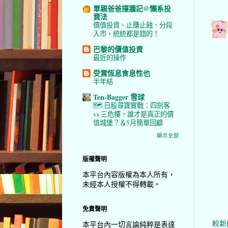
單親爸爸撞牆記@懶系投
資法
價值投資、止賺止蝕、分段
入市，統統都是錯的！
巴黎的價值投資
最近的操作
受賞恆息食息性也
半年結
Ten-Bagger 雪球
🗺️ 日股尋寶實戰：四劍客
vs 三危樓，誰才是真正的價
值城堡？＆5月簡單回顧
顯示全部
版權聲明
本平台內容版權為本人所有，
未經本人授權不得轉載。
免責聲明
較新
本平台內一切言論純粹是表達