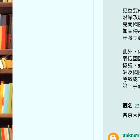
更重要
沿岸攻
克蘭國
如宣傳
守將令
此外，
弱俄國
協議，
洲及國
導致成
第一手消息請
匿名
22
普京大智
unknow