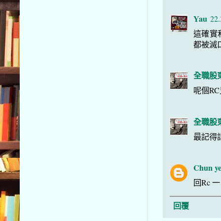
Yau
22.
這確實
都被滅
全職股
呢個R
全職股
最記得
Chun ye
回Rc
回覆