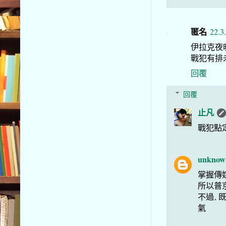
匿名
22.3
伊拉克夜
戰犯有排
回覆
回覆
止凡
戰犯點
unknow
掌握傳
所以普
不過, 
氣