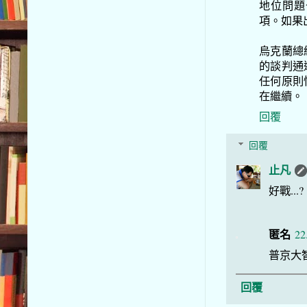
地位問題
項。如果
烏克蘭總
的談判通
任何原則
在繼續。
回覆
回覆
止凡
好戰...?
匿名
22
普京大智
回覆