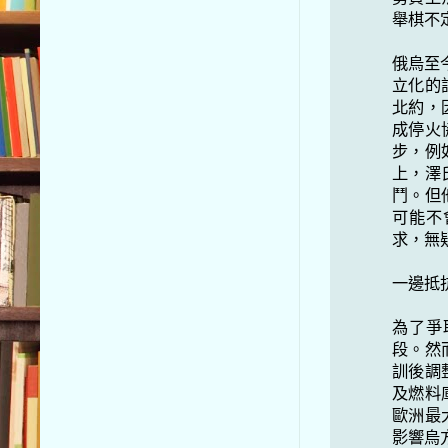
舉棋不
俄烏至
立化的
北約，
成停火
步，例
上，澤
鬥。但
可能不
求，無
一邊抵
為了爭
段。然
訓後調
及燃料
歐洲最
影響烏