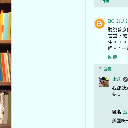
回覆
RC
21.3.
聽說普京
言堂，結
生。。。
唔。。一
回覆
回覆
止凡
我都聽
要...
匿名
22
美國咪