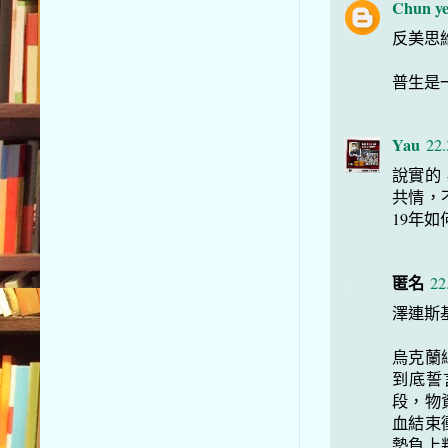
Chun ye
反美思
普生是
Yau
22.
說實的
共情，
19年
匿名
22
澤連斯
烏克蘭
到底誓
段，物
血結束
勢負上