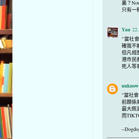
裏？N
只有一
Yau
22.
"當社
確我不
但凡經
港市民
死人等
unknow
"當社
前題係美
最大既瀏覽
而TIK
--Dogdo