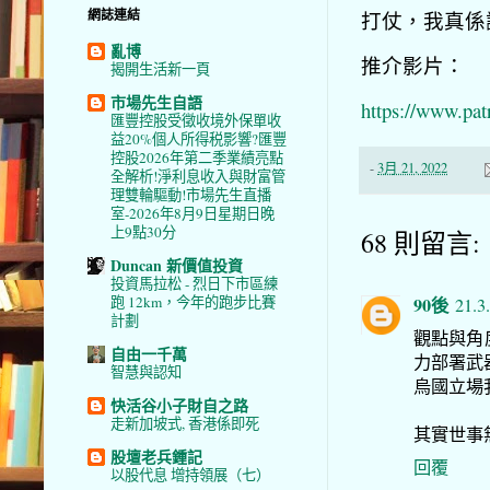
網誌連結
打仗，我真係
亂博
推介影片：
揭開生活新一頁
市場先生自語
https://www.pa
匯豐控股受徵收境外保單收
益20%個人所得税影響?匯豐
控股2026年第二季業績亮點
-
3月 21, 2022
全解析!淨利息收入與財富管
理雙輪驅動!市場先生直播
室-2026年8月9日星期日晚
上9點30分
68 則留言:
Duncan 新價值投資
投資馬拉松 - 烈日下市區練
90後
跑 12km，今年的跑步比賽
21.3
計劃
觀點與角
自由一千萬
力部署武器
智慧與認知
烏國立場
快活谷小子財自之路
走新加坡式, 香港係即死
其實世事無
股壇老兵鍾記
回覆
以股代息 增持領展（七）