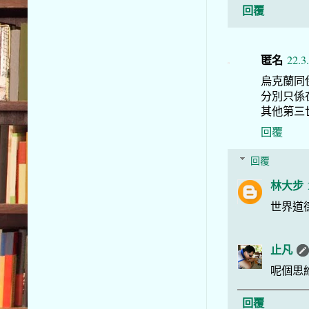
回覆
匿名
22.3
烏克蘭同
分別只係
其他第三
回覆
回覆
林大步
世界道
止凡
呢個思維
回覆