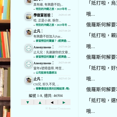
「抵打啦，烏
真有緣, 有興趣不妨j...
--
特別的沖繩之旅，2025年冬 (經濟通)
哦...
學做富爸爸：
2026-01-06
哈, 正是小弟, 係你...
俄羅斯何解要
--
特別的沖繩之旅，2025年冬 (經濟通)
止凡：
2025-08-28
「抵打啦，親
有興趣不妨加入Patr...
--
麥當勞因何賣舖？ (經濟通) (略)
哦...
Anonymous：
2025-08-28
止凡兄：先謝謝你的文章...
俄羅斯何解要
--
麥當勞因何賣舖？ (經濟通) (略)
Anonymous：
2025-08-06
「抵打啦，好
當年8號唔值得, 時至...
--
公司股東有趣想法
哦...
止凡：
2025-01-28
CH兄, 好久不見, ...
俄羅斯何解要
--
衝擊價值投資的回報結果 (略)
編號 1-8, 總共: 46504
「抵打啦，選
▾
▴
◂
▸
ⓦ Recent Comments
哦...