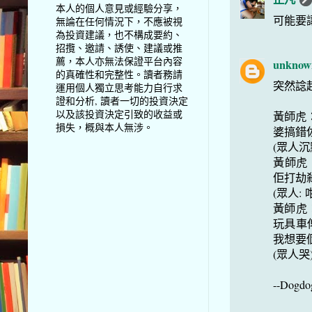
本人的個人意見或經驗分享，
可能要
無論在任何情況下，不應被視
為投資建議，也不構成要約、
招攬、邀請、誘使、建議或推
薦，本人亦無法保證平台內容
unknow
的真確性和完整性。讀者務請
突然諗起
運用個人獨立思考能力自行求
證和分析, 讀者一切的投資決定
以及該投資決定引致的收益或
黃師虎：
損失，概與本人無涉。
婆搞錯
(眾人沉
黃師虎
佢打劫
(眾人:
黃師虎
玩具車
我想要個
(眾人哭
--Dogdo