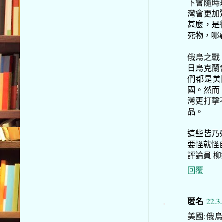
下會隨時
灣會更加
甚麼，是
死物，哪
俄烏之戰
日烏克蘭
們都是美
國。然而
灣更打擊
品。
這些皆乃
要怪就怪
評論員 
回覆
匿名
22.3
美國:俄