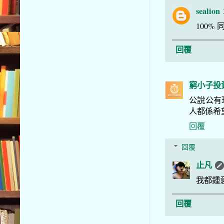
sealion
100% 同
回覆
窮小子投
公說公有
人都係希
回覆
回覆
止凡
我都鍾
回覆