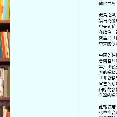
龍吟虎嘯
俄烏之戰
論烏克蘭
中美關係
在政治、
灣當局「
中美關係
中國的這
台灣當局
年批出預
方的邀價
「非對稱
軍售的法
回應的發
台灣的邀
此報道若
也會令台