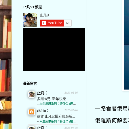
止凡YT頻道
最新留言
止凡：
2026-02-16
多謝ch兄, 新年快樂...
--
人生反思系列：許仕仁 (經濟通)
一路看著俄烏
ch liu：
2026-02-16
恭賀 止凡兄闔府農曆新...
俄羅斯何解要
--
人生反思系列：許仕仁 (經濟通)
止凡：
2026-01-06