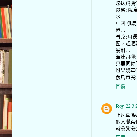
您送飛機
歐盟:俄
水…
中國:俄
佬…
普京:用
圍，趕晒
幾耐…
澤連司機
只要同你
班果幾年
俄烏市民:@
回覆
Roy
22.3.
止凡真係好
個人覺得
就愈黎愈