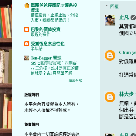
單親爸爸撞牆記@懶系投
回覆
資法
價值投資、止賺止蝕、分段
止凡
入市，統統都是錯的！
其實都
巴黎的價值投資
俄國立
最近的操作
受賞恆息食息性也
半年結
Chun ye
Ten-Bagger 雪球
對俄羅
🗺️ 日股尋寶實戰：四劍客
vs 三危樓，誰才是真正的價
值城堡？＆5月簡單回顧
打通常
顯示全部
林大步
版權聲明
無錯，
本平台內容版權為本人所有，
個出兵
未經本人授權不得轉載。
斷是否
免責聲明
本平台內一切言論純粹是表達
止凡