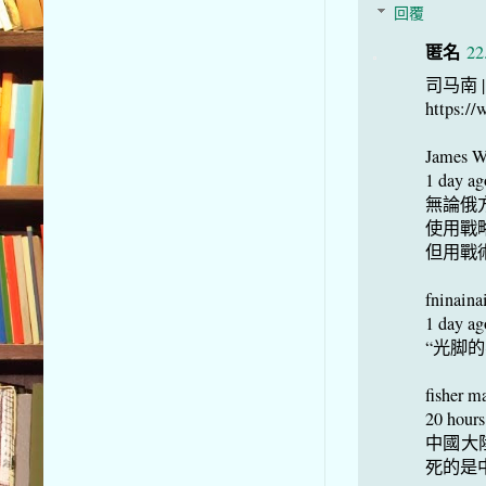
回覆
匿名
22
司马南
https:/
James 
1 day ag
無論俄
使用戰
但用戰
fninaina
1 day ag
“光脚
fisher m
20 hours
中國大
死的是中