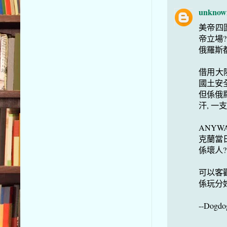
unknow
美帝四
帝立場?
俄羅斯
借用大
國土安
但係俄羅
汗, 一
ANYW
克蘭當日
係壞人?
可以客
係玩分
--Dogdo