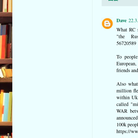
Dave
22.3
What RC sa
"the Russ
56720589
To people
European,
friends an
Also what
million fl
within Uk
called "mi
WAR betwe
announced
100k people
https://w