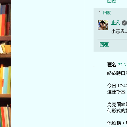
回覆
回覆
止凡
小意思..
回覆
匿名
22.3
終於轉口風
今日 17:
澤連斯基
烏克蘭總
何形式的
他續稱，