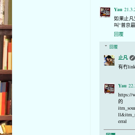
Yau
21.3.
如果止凡
叫"普京
回覆
回覆
止凡
有冇link
Yau
22.
https
itm_sou
ll&itm
erral