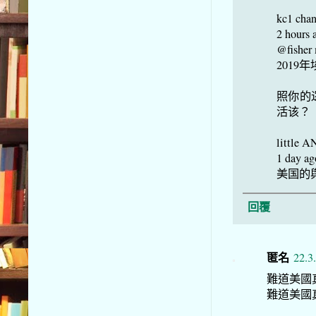
kc1 cha
2 hours 
@fis
2019
照你的
活该？
little A
1 day ag
美国的
回覆
匿名
22.3
難道美國
難道美國