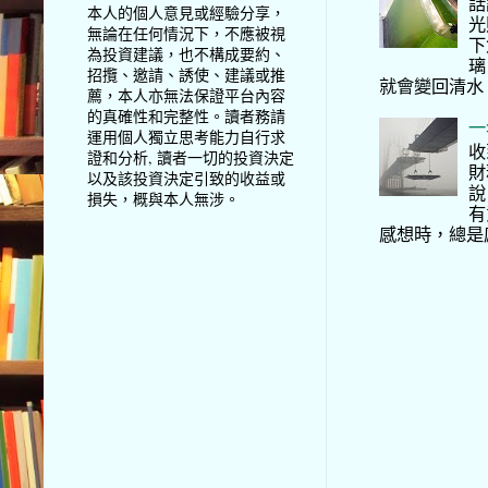
話
本人的個人意見或經驗分享，
光
無論在任何情況下，不應被視
下
為投資建議，也不構成要約、
璃
招攬、邀請、誘使、建議或推
就會變回清水
薦，本人亦無法保證平台內容
的真確性和完整性。讀者務請
一
運用個人獨立思考能力自行求
收
證和分析, 讀者一切的投資決定
財
以及該投資決定引致的收益或
說
損失，概與本人無涉。
有
感想時，總是