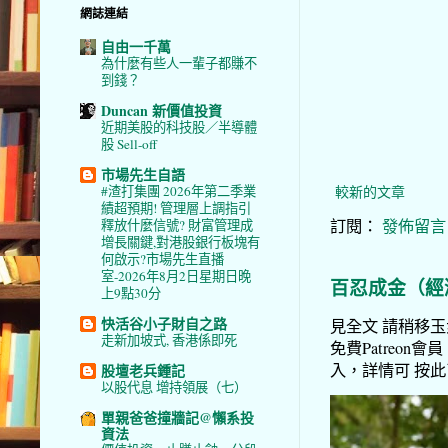
網誌連結
自由一千萬
為什麼有些人一輩子都賺不
到錢？
Duncan 新價值投資
近期美股的科技股／半導體
股 Sell-off
市場先生自語
較新的文章
#渣打集團 2026年第二季業
績超預期! 管理層上調指引
訂閱：
發佈留言 (
釋放什麼信號? 財富管理成
增長關鍵,對港股銀行板塊有
何啟示?市場先生直播
室-2026年8月2日星期日晚
百忍成金（經
上9點30分
快活谷小子財自之路
見全文 請稍移玉步
走新加坡式, 香港係即死
免費Patreon會員
入，詳情可 按此了解 
股壇老兵鍾記
以股代息 增持領展（七）
單親爸爸撞牆記@懶系投
資法