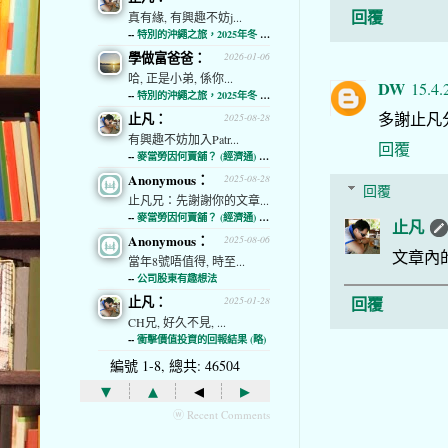
回覆
真有緣, 有興趣不妨j...
--
特別的沖繩之旅，2025年冬 (經濟通)
學做富爸爸：
2026-01-06
哈, 正是小弟, 係你...
DW
15.4.
--
特別的沖繩之旅，2025年冬 (經濟通)
多謝止凡
止凡：
2025-08-28
有興趣不妨加入Patr...
回覆
--
麥當勞因何賣舖？ (經濟通) (略)
Anonymous：
2025-08-28
回覆
止凡兄：先謝謝你的文章...
--
麥當勞因何賣舖？ (經濟通) (略)
止凡
Anonymous：
2025-08-06
文章內
當年8號唔值得, 時至...
--
公司股東有趣想法
回覆
止凡：
2025-01-28
CH兄, 好久不見, ...
--
衝擊價值投資的回報結果 (略)
編號 1-8, 總共: 46504
▾
▴
◂
▸
ⓦ Recent Comments