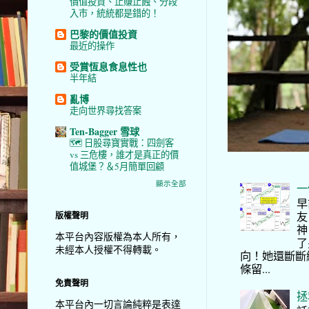
價值投資、止賺止蝕、分段
入市，統統都是錯的！
巴黎的價值投資
最近的操作
受賞恆息食息性也
半年結
亂博
走向世界尋找答案
Ten-Bagger 雪球
🗺️ 日股尋寶實戰：四劍客
vs 三危樓，誰才是真正的價
值城堡？＆5月簡單回顧
顯示全部
一
早
友
版權聲明
神
本平台內容版權為本人所有，
了
未經本人授權不得轉載。
向！她還斷斷
條留...
免責聲明
拯
本平台內一切言論純粹是表達