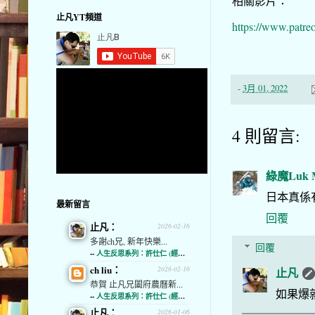
相關影片：
止凡YT頻道
https://www.patre
-
3月 01, 2022
4 則留言:
綠魔Luk M
日本真係
最新留言
回覆
止凡：
2026-02-16
多謝ch兄, 新年快樂...
回覆
--
人生反思系列：許仕仁 (經濟通)
ch liu：
2026-02-16
止凡
恭賀 止凡兄闔府農曆新...
如果爆
--
人生反思系列：許仕仁 (經濟通)
止凡：
2026-01-06