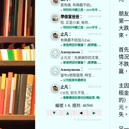
真有緣, 有興趣不妨j...
--
特別的沖繩之旅，2025年冬 (經濟通)
朋友
學做富爸爸：
2026-01-06
第一
哈, 正是小弟, 係你...
大跌
--
特別的沖繩之旅，2025年冬 (經濟通)
止凡：
來。
2025-08-28
有興趣不妨加入Patr...
--
麥當勞因何賣舖？ (經濟通) (略)
首先
Anonymous：
2025-08-28
情況
止凡兄：先謝謝你的文章...
不跌
--
麥當勞因何賣舖？ (經濟通) (略)
Anonymous：
2025-08-06
贏，
當年8號唔值得, 時至...
--
公司股東有趣想法
主因
止凡：
2025-01-28
租金
CH兄, 好久不見, ...
--
衝擊價值投資的回報結果 (略)
的）
編號 1-8, 總共: 46504
元。
▾
▴
◂
▸
失。
ⓦ Recent Comments
另一