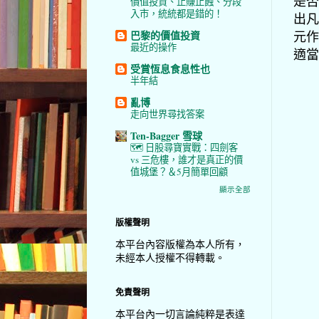
是否
價值投資、止賺止蝕、分段
入市，統統都是錯的！
出凡
元作
巴黎的價值投資
最近的操作
適當
受賞恆息食息性也
半年結
亂博
走向世界尋找答案
Ten-Bagger 雪球
🗺️ 日股尋寶實戰：四劍客
vs 三危樓，誰才是真正的價
值城堡？＆5月簡單回顧
顯示全部
版權聲明
本平台內容版權為本人所有，
未經本人授權不得轉載。
免責聲明
本平台內一切言論純粹是表達