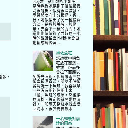
blog友，就叫她W小姐吧。
當時覺得她聽到了價值投資
時很醒神，似有很深啟發，
學習態度亦十分積極。近
日，她似悟出了另一種投資
方法，是短炒美股，炒動
量，完全不一樣的方向！她
還斷斷續續錄了共超過一小
時的說話留言PM我(fb會自
動斬成每條留...
拯救魚缸
話說家中把魚
缸放在窗邊，
雖然上班前多
會拉下窗簾以
免陽光照射，但每隔兩三週
唔多，
都會長滿青苔，所以不時都
會清洗一下魚缸。我喜歡拿
一些沒有用的信用卡來
「摑」魚缸的玻璃，然後換
過濾棉，搞定後就開動過濾
器，一般隔天整缸水就會變
回清水，很少需要換水。
一名90後對前
途的困惑