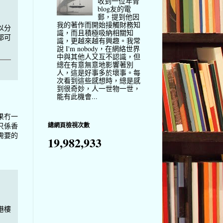
收到一位年青
blog友的電
郵，提到他因
我的著作而開始接觸財務知
以分
識，而且積極吸納相關知
都可
識，更越來越有興趣。我常
說 I'm nobody，在網絡世界
中與其他人又互不認識，但
總在有意無意地影響著別
人，這是好事多於壞事。每
次看到這些感想時，總是感
到很奇妙，人一世物一世，
能有此機會...
果冇一
總網頁檢視次數
只係香
需要的
19,982,933
港樓