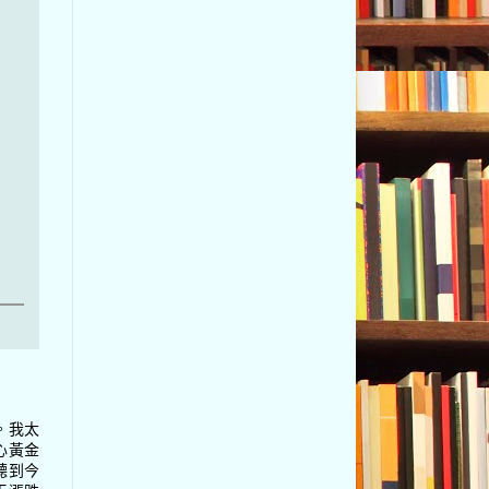
。我太
心黃金
聽到今