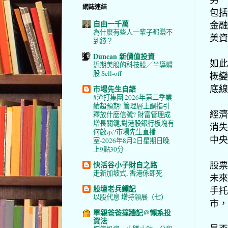
網誌連結
包括
自由一千萬
金融
為什麼有些人一輩子都賺不
美資
到錢？
Duncan 新價值投資
如此
近期美股的科技股／半導體
股 Sell-off
概變
底線
市場先生自語
#渣打集團 2026年第二季業
績超預期! 管理層上調指引
經濟
釋放什麼信號? 財富管理成
增長關鍵,對港股銀行板塊有
消失
何啟示?市場先生直播
中央
室-2026年8月2日星期日晚
上9點30分
股票
快活谷小子財自之路
走新加坡式, 香港係即死
未來
股壇老兵鍾記
手托
以股代息 增持領展（七）
市，
單親爸爸撞牆記@懶系投
資法