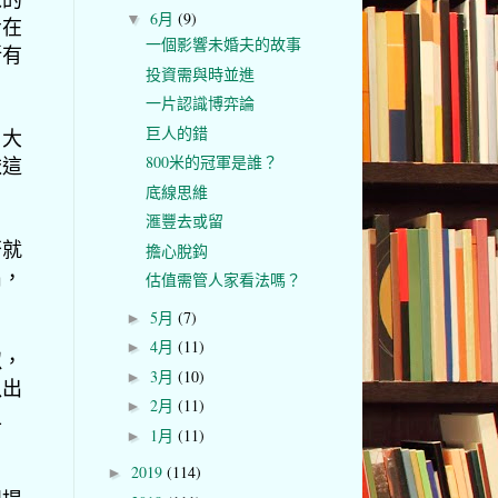
6月
(9)
▼
步在
一個影響未婚夫的故事
所有
投資需與時並進
一片認識博弈論
巨人的錯
？大
800米的冠軍是誰？
依這
底線思維
滙豐去或留
否就
擔心脫鈎
出，
估值需管人家看法嗎？
5月
(7)
►
4月
(11)
►
似，
3月
(10)
►
以出
2月
(11)
►
上
1月
(11)
►
2019
(114)
►