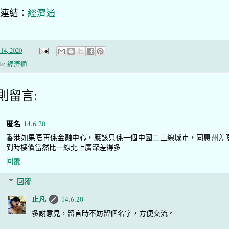
連結：
經濟通
14, 2020
ls:
經濟通
 則留言:
匿名
14.6.20
香港如果唔再係金融中心，應該只係一個中國二三線城市，同惠州差
到時樓價當然比一線北上廣深差得多
回覆
回覆
止凡
14.6.20
多謝意見，留言時不妨留個名字，方便交流。