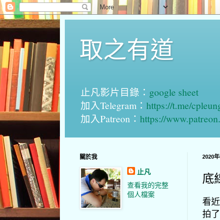
取之有道
止凡影片目錄：
google sheet
加入Telegram：
https://t.me/cpleu
加入Patreon：
https://www.patreo
關於我
2020
止凡
底
查看我的完整
個人檔案
看近
拍了