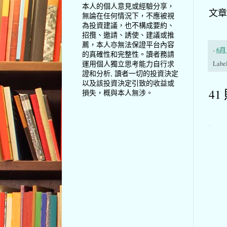
本人的個人意見或經驗分享，
文章
無論在任何情況下，不應被視
為投資建議，也不構成要約、
招攬、邀請、誘使、建議或推
薦，本人亦無法保證平台內容
-
6月 
的真確性和完整性。讀者務請
運用個人獨立思考能力自行求
Labe
證和分析, 讀者一切的投資決定
以及該投資決定引致的收益或
41
損失，概與本人無涉。