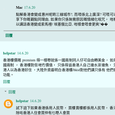
Mac
17.6.20
點解香港會變成惠州呢啲三線城市?, 而唔係北上廣深? 可唔可
享下你嘅觀點同理由, 如果你只係無需原因嘅情緒化咀咒， 咁
以講話香港變成索馬裡/ 埃塞俄比亞, 咁樣會唔會更爽?��
回覆
helpstar
14.6.20
香港樓價嘅 premium 得一樣嘢就係一國兩制同人仔可自由轉美金， 如
國兩制 ， 香港樓對佢哋冇價值， 只係得返香港人自己塘水滾塘魚， 
港人以為香港好住 ，大陸外資最明白香港樓/hkid對他們講只係有 他們
功能。
回覆
回覆
helpstar
14.6.20
試下諗下如果香港係用人民幣， 買樓賣樓都係用人民幣， 香
除咗香港人住會買仲有乜嘢人會買