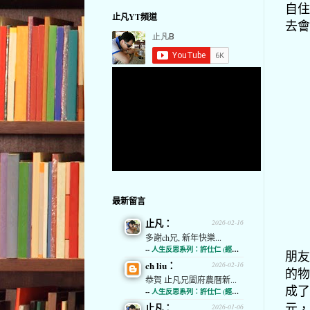
自住
止凡YT頻道
去會
最新留言
止凡：
2026-02-16
多謝ch兄, 新年快樂...
--
人生反思系列：許仕仁 (經濟通)
朋友
ch liu：
2026-02-16
的物
恭賀 止凡兄闔府農曆新...
成了
--
人生反思系列：許仕仁 (經濟通)
元，
止凡：
2026-01-06