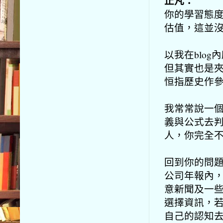
止凡：
你的學習態
估值，
這並
以我在blo
但其實也是夾
恒指歷史作
我常常說一
義與公式去
人，你完全
回到你的問
公司年報內
意新聞及一
選擇資訊，
自己的認知