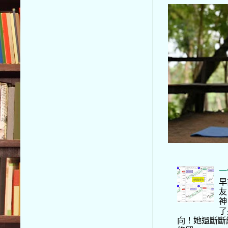
一
早
友
神
了
向！她還斷斷