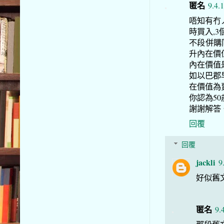
匿名
9.4.
唔知有冇
時買入,
不段併購
升內在價
內在價值
如以巴郡
在價值為
你認為5
謝謝解答
回覆
回覆
jackli
9
好似舊文有
匿名
9.