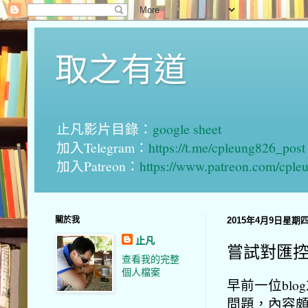
取之有道
止凡影片目錄：
google sheet
加入Telegram：
https://t.me/cpleung826_post
加入Patreon：
https://www.patreon.com/cple
關於我
2015年4月9日星期
止凡
嘗試對匯
查看我的完整
個人檔案
早前一位bl
問題，內容