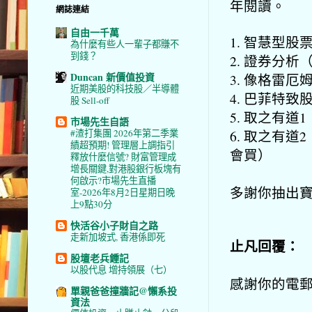
年閱讀。
網誌連結
自由一千萬
1. 智慧型
為什麼有些人一輩子都賺不
到錢？
2. 證券分析
Duncan 新價值投資
3. 像格雷
近期美股的科技股／半導體
4. 巴菲特
股 Sell-off
5. 取之有道
市場先生自語
6. 取之有
#渣打集團 2026年第二季業
績超預期! 管理層上調指引
會買）
釋放什麼信號? 財富管理成
增長關鍵,對港股銀行板塊有
何啟示?市場先生直播
多謝你抽出寶
室-2026年8月2日星期日晚
上9點30分
快活谷小子財自之路
走新加坡式, 香港係即死
止凡回覆：
股壇老兵鍾記
以股代息 增持領展（七）
感謝你的電
單親爸爸撞牆記@懶系投
資法