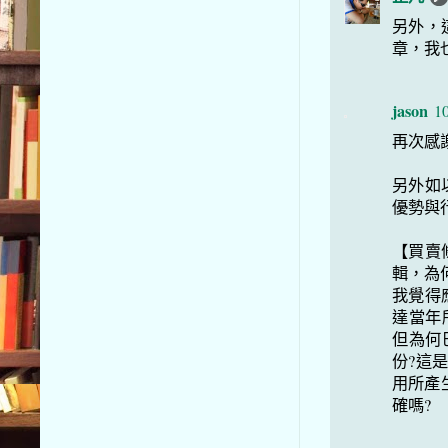
另外，
章，我
jason
10
再次感
另外如
優勢與
【買賣
輯，為
我覺得
達當年
但為何
份?這
用所產
確嗎?