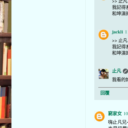
>> 止凡
我記得系
和坤演的
jackli
1
>> 止凡
我記得
和坤演的
止凡
我看的
回覆
窮家女
10
嗨止凡兄