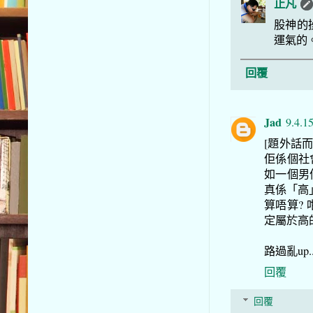
止凡
股神的
運氣的
回覆
Jad
9.4.1
[題外話
佢係個社
如一個男
真係「高」
算唔算?
定屬於高
路過亂up...
回覆
回覆