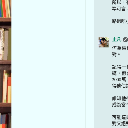
所以，
準可言
路過唔小心
止凡
何為價
對。
記得一
碗，假
200
得他估
誰知他
成為當
可能這
對又絕