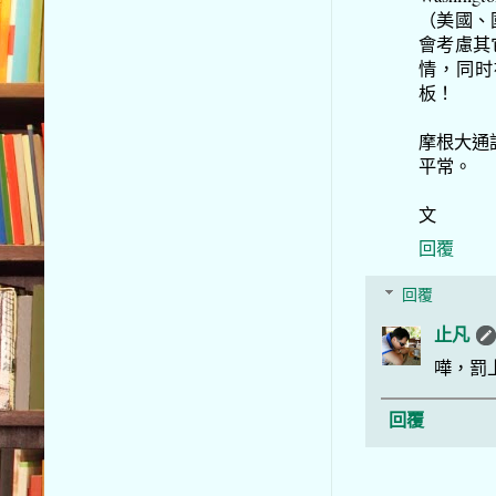
（美國、
會考慮其
情，同时
板！
摩根大通
平常。
文
回覆
回覆
止凡
嘩，罰
回覆