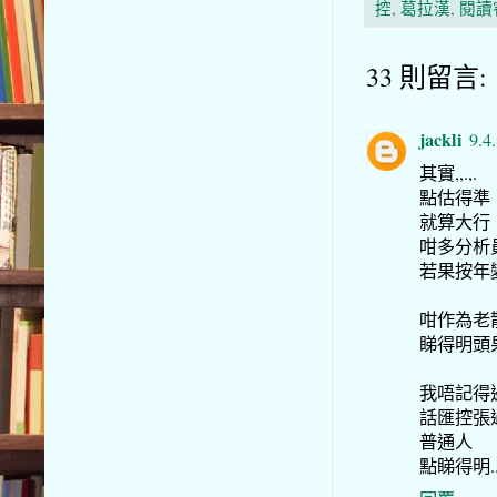
控
,
葛拉漢
,
閱讀
33 則留言:
jackli
9.4
其實,,.,.
點估得準
就算大行
咁多分析
若果按年
咁作為老
睇得明頭果
我唔記得
話匯控張
普通人
點睇得明...