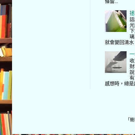
條留...
拯
話
光
下
璃
就會變回清水
一
收
財
說
有
感想時，總是
「簡