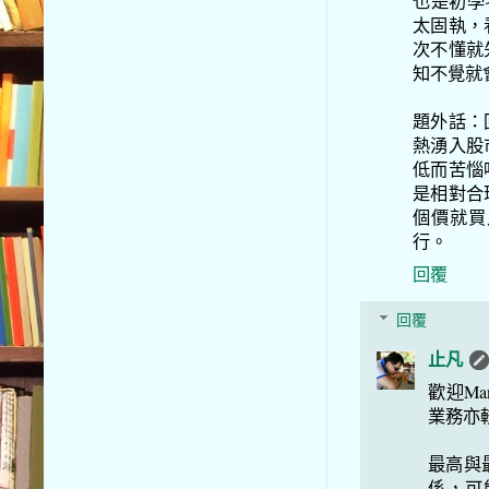
也是初學
太固執，
次不懂就
知不覺就
題外話：
熱湧入股
低而苦惱
是相對合
個價就買
行。
回覆
回覆
止凡
歡迎M
業務亦
最高與
係，可