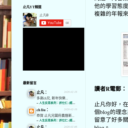
他的學習態
止凡YT頻道
複雜的年報
最新留言
讀者R電郵：
止凡：
2026-02-16
多謝ch兄, 新年快樂...
止凡你好，在
--
人生反思系列：許仕仁 (經濟通)
ch liu：
2026-02-16
個blog的
恭賀 止凡兄闔府農曆新...
留意了好多
--
人生反思系列：許仕仁 (經濟通)
blog。
止凡：
2026-01-06