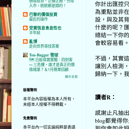
價值投資、止賺止蝕、分段
你計出匯控只
入市，統統都是錯的！
為重點並非
巴黎的價值投資
設，
與及其
最近的操作
什麼的呢？
受賞恆息食息性也
半年結
總結一下你
亂博
會較容易看
走向世界尋找答案
Ten-Bagger 雪球
不過，其實
🗺️ 日股尋寶實戰：四劍客
vs 三危樓，誰才是真正的價
讓別人檢測
值城堡？＆5月簡單回顧
歸納一下，
顯示全部
版權聲明
讀者R：
本平台內容版權為本人所有，
未經本人授權不得轉載。
感謝止凡抽出
免責聲明
blog都覺
本平台內一切言論純粹是表達
到你會如此