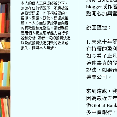
本人的個人意見或經驗分享，
blogger
無論在任何情況下，不應被視
點開心加興
為投資建議，也不構成要約、
招攬、邀請、誘使、建議或推
薦，本人亦無法保證平台內容
說回匯控：
的真確性和完整性。讀者務請
運用個人獨立思考能力自行求
證和分析, 讀者一切的投資決定
1. 未來十
以及該投資決定引致的收益或
有持續的盈
損失，概與本人無涉。
如今看了止
這件事真的
說法，
如果
這間公司。
來到這處，
因為最近五年G
做Global
多中資銀行