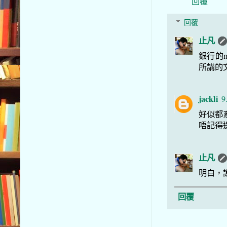
回覆
回覆
止凡
銀行的m
所講的
jackli
9
好似都系b
唔記得邊 
止凡
明白，
回覆