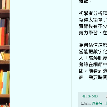
後記：
初學者分析
寫得太簡單
實背後有不
努力學習，
為何估值這
當能把數字
人「高矮肥
鬼總在細節
節，
能看到
商，
需要時
-
4月 09, 2015
Labels:
巴菲特
,