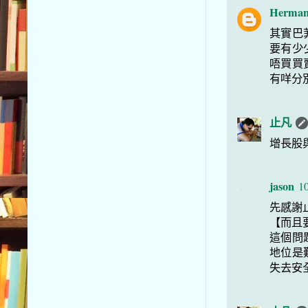
Herma
其實巴
要有少
唔買買
有咩分
止凡
增長股與
jason
10
先感謝
【而且
這個問
地位是
失去安