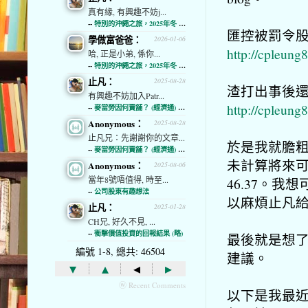
真有緣, 有興趣不妨j...
--
特別的沖繩之旅，2025年冬 (經濟通)
匯控被罰令
學做富爸爸：
2026-01-06
http://cpleung
哈, 正是小弟, 係你...
--
特別的沖繩之旅，2025年冬 (經濟通)
止凡：
2025-08-28
渣打出事後
有興趣不妨加入Patr...
http://cpleung
--
麥當勞因何賣舖？ (經濟通) (略)
Anonymous：
2025-08-28
止凡兄：先謝謝你的文章...
於是我就膽
--
麥當勞因何賣舖？ (經濟通) (略)
未計算將來可
Anonymous：
2025-08-06
當年8號唔值得, 時至...
46.37。
--
公司股東有趣想法
以麻煩止凡
止凡：
2025-01-28
CH兄, 好久不見, ...
--
衝擊價值投資的回報結果 (略)
最後就是想
編號 1-8, 總共: 46504
建議。
▾
▴
◂
▸
ⓦ Recent Comments
以下是我最