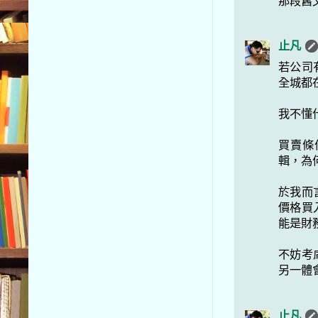
那段舊
止凡
若公司
全城都
我不懂
買賣條
輯，為
於我而
價格買
能是財
不妨考
另一體
止凡