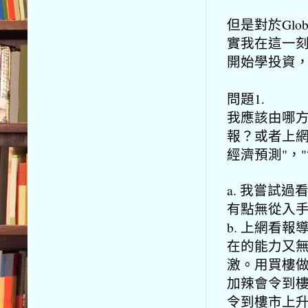
但是對於Glo
實我在這一
開始學投資
問題1.
我應該由哪
報？
或者上網在g
經濟預測"，
a. 我嘗試
有點無從入
b. 上網看
在的能力又
激。用買樓
加辣會令到
令到樓市上