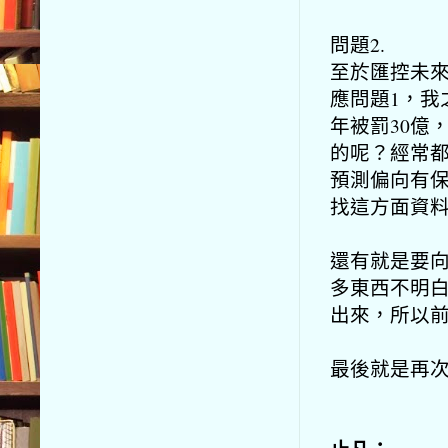
問題2.
至於匯控未
應問題1，
我
年被罰30億
的呢？
經常
預測偏向有
找這方面資
還有就是要
多東西不明
出來，
所以前
最後就是再次