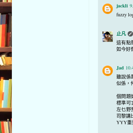
jackli
9
fuzzy l
止凡
這有點
如今好
Jad
10.
雖說係
似係，仲
個問題
標準可
左乜野
司黎講
YYY重要