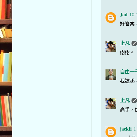
Jad
10.
好答案
止凡
謝謝。
自由一
我諗起
止凡
高手，
jackli
1