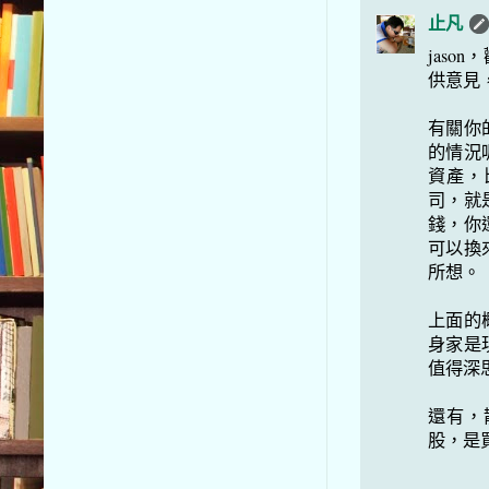
止凡
jas
供意見
有關你
的情況
資產，
司，就
錢，你
可以換
所想。
上面的
身家是
值得深
還有，
股，是