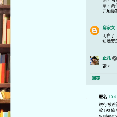
票，高
元加幾
窮家女
明白了
知識要
止凡
讚。
回覆
匿名
10.4
銀行被監
款190億
Washi