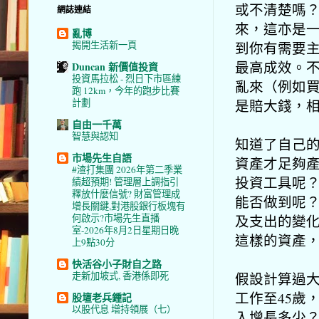
或不清楚嗎
網誌連結
來，這亦是
亂博
到你有需要
揭開生活新一頁
最高成效。
Duncan 新價值投資
投資馬拉松 - 烈日下市區練
亂來（例如
跑 12km，今年的跑步比賽
是賠大錢，
計劃
自由一千萬
智慧與認知
知道了自己
市場先生自語
資產才足夠
#渣打集團 2026年第二季業
投資工具呢
績超預期! 管理層上調指引
釋放什麼信號? 財富管理成
能否做到呢
增長關鍵,對港股銀行板塊有
及支出的變化
何啟示?市場先生直播
室-2026年8月2日星期日晚
這樣的資產
上9點30分
快活谷小子財自之路
假設計算過大
走新加坡式, 香港係即死
工作至45歲
股壇老兵鍾記
以股代息 增持領展（七）
入增長多少