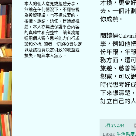
才換，更會
本人的個人意見或經驗分享，
無論在任何情況下，不應被視
去。一個計
為投資建議，也不構成要約、
你成熟。
招攬、邀請、誘使、建議或推
薦，本人亦無法保證平台內容
的真確性和完整性。讀者務請
閱讀過Calv
運用個人獨立思考能力自行求
擊，例如他
證和分析, 讀者一切的投資決定
以及該投資決定引致的收益或
份年報，年
損失，概與本人無涉。
務方面，還
旅遊、慈善
觀察，可以
時代想考好
下來想清楚
訂立自己的
-
3月 27, 2014
Labels:
生活態度