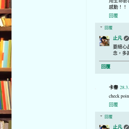
用生命影
感動！！
回覆
回覆
止凡
要細心
念，多謝
回覆
卡春
28.3
check
回覆
回覆
止凡