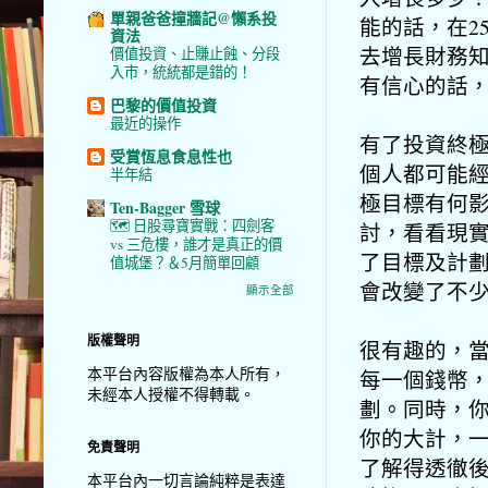
單親爸爸撞牆記@懶系投
能的話，在2
資法
去增長財務
價值投資、止賺止蝕、分段
入市，統統都是錯的！
有信心的話
巴黎的價值投資
最近的操作
有了投資終
受賞恆息食息性也
個人都可能
半年結
極目標有何
Ten-Bagger 雪球
🗺️ 日股尋寶實戰：四劍客
討，看看現
vs 三危樓，誰才是真正的價
了目標及計
值城堡？＆5月簡單回顧
會改變了不
顯示全部
版權聲明
很有趣的，
本平台內容版權為本人所有，
每一個錢幣
未經本人授權不得轉載。
劃。同時，
你的大計，
免責聲明
了解得透徹
本平台內一切言論純粹是表達