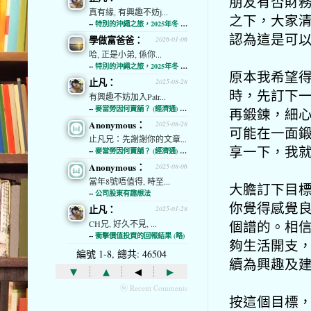
朋友有否財
真有緣, 有興趣不妨j...
之下，大家
--
特別的沖繩之旅，2025年冬 (經濟通)
認為這是可以
學做富爸爸：
2026-01-06
哈, 正是小弟, 係你...
--
特別的沖繩之旅，2025年冬 (經濟通)
原本我希望
止凡：
2025-08-28
時，先訂下
有興趣不妨加入Patr...
--
麥當勞因何賣舖？ (經濟通) (略)
再鍛鍊，細心分
Anonymous：
2025-08-28
可能在一面
止凡兄：先謝謝你的文章...
享一下，我
--
麥當勞因何賣舖？ (經濟通) (略)
Anonymous：
2025-08-06
當年8號唔值得, 時至...
大膽訂下目標
--
公司股東有趣想法
你覺得感覺
止凡：
2025-01-28
個譜的。相
CH兄, 好久不見, ...
--
衝擊價值投資的回報結果 (略)
夠生活開支
編號 1-8, 總共: 46504
續為興趣及
▾
▴
◂
▸
ⓦ Recent Comments
按這個目標