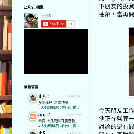
下朋友的投
止凡YT頻道
抽象，當再
最新留言
止凡：
2026-02-16
多謝ch兄, 新年快樂...
--
人生反思系列：許仕仁 (經濟通)
今天朋友工
ch liu：
2026-02-16
他正在盤算
恭賀 止凡兄闔府農曆新...
討論的是有
--
人生反思系列：許仕仁 (經濟通)
止凡：
2026-01-06