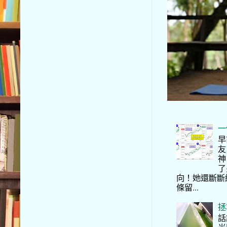
一
早
友
神
了
向！她還斷斷
條留...
拯
話