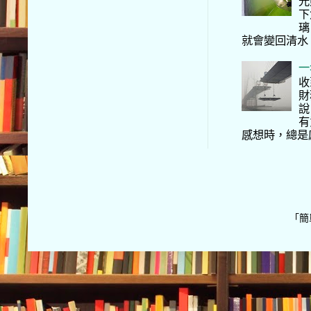
光
下
璃
就會變回清水
一
收
財
說
有
感想時，總是
「簡