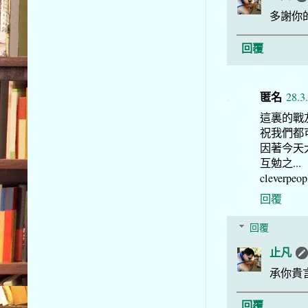
多謝你
回覆
匿名
28.3
這裏的戰友
祝我們都
因著今天
互勉之...
cleverpeopl
回覆
回覆
止凡
承你貴
回覆