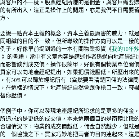
與客戶的不一樣。股票經紀所賺的是佣金，與客戶需要
的有所出入，這正是操作上的問題，亦是我們平日需要
方。
要說一點資本主義的概念，資本主義最厲害的威力，就
同組織的目的不一致，但所導致的操作方向可以是一樣
例子，好像早前提到過的一本有關物業投資《
我的10年
驗
》的書籍，當中有文章內容是講述作者透過向地產經紀
而影響談判成交價。操作很簡單，好像有個物業單位開價3
買家可以向地產經紀提出，如果把價錢壓低，所壓出來
，有30%可以歸於經紀所有（當然要看清楚回佣的法律問
，在這樣的情況下，地產經紀自然會跟你槍口一致，廢
替你壓價。
個例子中，你可以發現地產經紀所追求的是更多的佣金
所追求的是更低的成交價，本來這兩個目的是南轅北轍
合理情況下，物業的成交價越低，佣金自然越少，但就
的一個協議之下，買家巧妙地把兩者的目的連起來。這