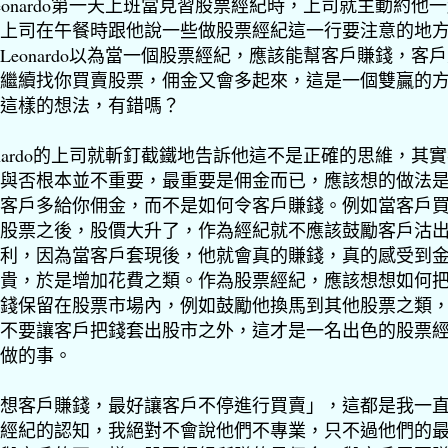
onardo
第一天上班當見習股票經紀時，上司就主動約他一
上司在午餐時跟他說一些做股票經紀這一行要注意的地
Leonardo
以為當一個股票經紀，應該能幫客戶賺錢，客戶
繼續找你買賣股票，佣金又會多起來，這是一個雙贏的
這樣的想法，有錯嗎？
ardo
的上司就斬釘截鐵地告訴他這不是正確的思維，其實
與否根本並不重要，最重要是佣金而已，應該想的做法
客戶多給你佣金，而不是如何令客戶賺錢。例如當客戶
股票之後，股價大升了，作為經紀就不應該鼓勵客戶沽
利，因為當客戶套現後，他就會真的賺錢，真的感受到
貴，於是增加花費之類。作為股票經紀，應該想想如何
錢保留在股票市場內，例如鼓勵他換馬到其他股票之類
不要讓客戶把錢套出股市之外，這才是一名出色的股票
做的事。
想客戶賺錢，最好讓客戶不停進行買賣」，這都是我一
經紀的認知，我絕對不會說他們不專業，只不過他們的