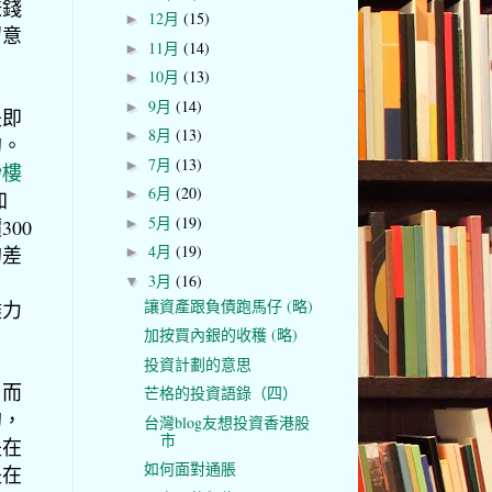
賺錢
12月
(15)
►
留意
11月
(14)
►
10月
(13)
►
9月
(14)
►
是即
8月
(13)
►
的。
7月
(13)
►
炒樓
6月
(20)
►
加
5月
(19)
00
►
4月
(19)
的差
►
3月
(16)
▼
讓資產跟負債跑馬仔 (略)
盡力
加按買內銀的收穫 (略)
投資計劃的意思
，而
芒格的投資語錄（四）
的，
台灣blog友想投資香港股
市
是在
如何面對通脹
是在