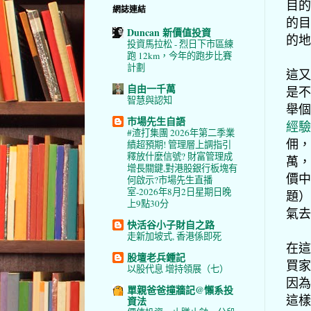
目的
網誌連結
的目
Duncan 新價值投資
的地
投資馬拉松 - 烈日下市區練
跑 12km，今年的跑步比賽
計劃
這又
自由一千萬
是不
智慧與認知
舉個
市場先生自語
經
#渣打集團 2026年第二季業
佣，
績超預期! 管理層上調指引
釋放什麼信號? 財富管理成
萬，
增長關鍵,對港股銀行板塊有
價中
何啟示?市場先生直播
室-2026年8月2日星期日晚
題）
上9點30分
氣去
快活谷小子財自之路
走新加坡式, 香港係即死
在這
股壇老兵鍾記
買家
以股代息 增持領展（七）
因為
單親爸爸撞牆記@懶系投
這樣
資法