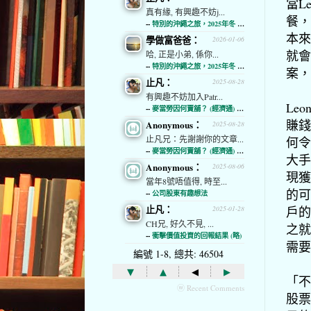
當
Le
真有緣, 有興趣不妨j...
餐，
--
特別的沖繩之旅，2025年冬 (經濟通)
本來
學做富爸爸：
2026-01-06
就會
哈, 正是小弟, 係你...
--
特別的沖繩之旅，2025年冬 (經濟通)
案，
止凡：
2025-08-28
有興趣不妨加入Patr...
Leon
--
麥當勞因何賣舖？ (經濟通) (略)
賺錢
Anonymous：
2025-08-28
止凡兄：先謝謝你的文章...
何令
--
麥當勞因何賣舖？ (經濟通) (略)
大手
Anonymous：
2025-08-06
現獲
當年8號唔值得, 時至...
的可
--
公司股東有趣想法
止凡：
戶的
2025-01-28
CH兄, 好久不見, ...
之就
--
衝擊價值投資的回報結果 (略)
需要
編號 1-8, 總共: 46504
▾
▴
◂
▸
「不
ⓦ Recent Comments
股票