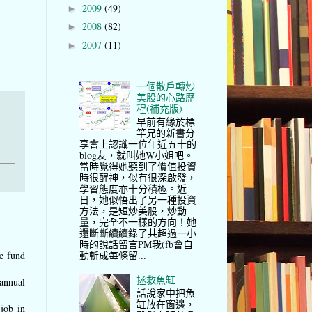
2009
(49)
►
2008
(82)
►
2007
(11)
►
一個散戶轉炒
美股的心路歷
程(補充版)
早前有緣於標
竿兄的新書分
享會上認識一位年近五十的
blog友，就叫她W小姐吧。
當時覺得她聽到了價值投資
時很醒神，似有很深啟發，
學習態度亦十分積極。近
日，她似悟出了另一種投資
方法，是短炒美股，炒動
量，完全不一樣的方向！她
還斷斷續續錄了共超過一小
時的說話留言PM我(fb會自
動斬成每條留...
he fund
拯救魚缸
annual
話說家中把魚
缸放在窗邊，
job in