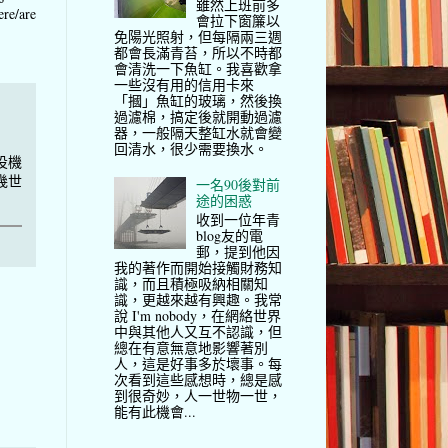
雖然上班前多
ere/are
會拉下窗簾以
免陽光照射，但每隔兩三週
都會長滿青苔，所以不時都
會清洗一下魚缸。我喜歡拿
一些沒有用的信用卡來
「摑」魚缸的玻璃，然後換
過濾棉，搞定後就開動過濾
器，一般隔天整缸水就會變
回清水，很少需要換水。
投機
幾世
一名90後對前
途的困惑
收到一位年青
blog友的電
郵，提到他因
我的著作而開始接觸財務知
識，而且積極吸納相關知
識，更越來越有興趣。我常
說 I'm nobody，在網絡世界
中與其他人又互不認識，但
總在有意無意地影響著別
人，這是好事多於壞事。每
次看到這些感想時，總是感
到很奇妙，人一世物一世，
能有此機會...