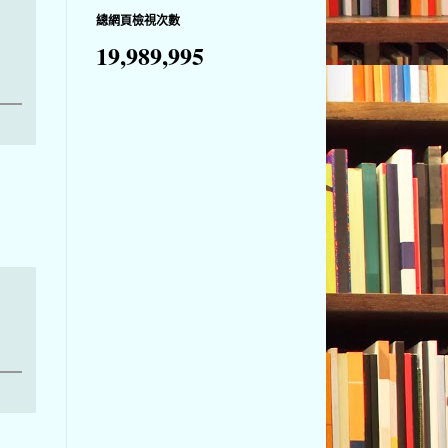
總網頁檢視次數
19,989,995