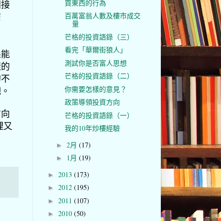
買東西的行為
間接
結
百萬富翁人數及樓市成交
量
芒格的投資語錄（三）
看完「華爾街狼人」
果能
測試你是否富人思想
樣的
芒格的投資語錄（二）
的不
你需要怎樣的意見？
吧。
政策導領投資方向
方向
芒格的投資語錄（一）
理又
我的10年炒樓經驗
2月
(17)
►
1月
(19)
►
2013
(173)
►
2012
(195)
►
2011
(107)
►
2010
(50)
►