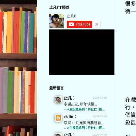
很多
止凡YT頻道
得一
最新留言
止凡：
2026-02-16
在戲
多謝ch兄, 新年快樂...
行，
--
人生反思系列：許仕仁 (經濟通)
個資
ch liu：
2026-02-16
象最
恭賀 止凡兄闔府農曆新...
--
人生反思系列：許仕仁 (經濟通)
止凡：
2026-01-06