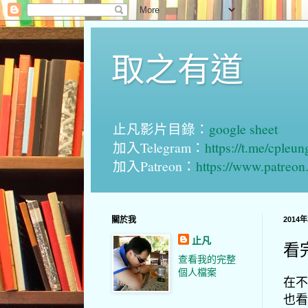
取之有道
止凡影片目錄：
google sheet
加入Telegram：
https://t.me/cpleu
加入Patreon：
https://www.patreo
關於我
2014
止凡
看
查看我的完整
個人檔案
在不
也看