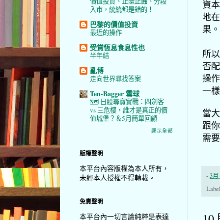
價值投資、止賺止蝕、分段
資本
入市，統統都是錯的！
地在
巴黎的價值投資
果。
最近的操作
受賞恆息食息性也
所以
半年結
否配
亂博
操作
走向世界尋找答案
一樣
Ten-Bagger 雪球
🗺️ 日股尋寶實戰：四劍客
vs 三危樓，誰才是真正的價
當大
值城堡？＆5月簡單回顧
跟你
顯示全部
需要
版權聲明
本平台內容版權為本人所有，
-
3月 
未經本人授權不得轉載。
Labe
免責聲明
10
本平台內一切言論純粹是表達