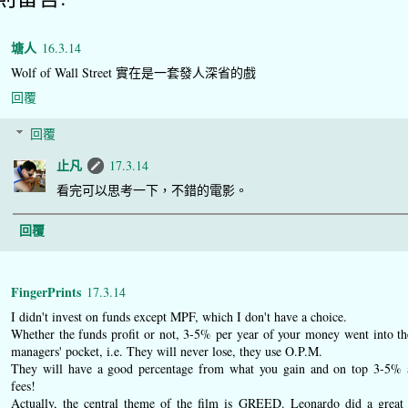
塘人
16.3.14
Wolf of Wall Street 實在是一套發人深省的戲
回覆
回覆
止凡
17.3.14
看完可以思考一下，不錯的電影。
回覆
FingerPrints
17.3.14
I didn't invest on funds except MPF, which I don't have a choice.
Whether the funds profit or not, 3-5% per year of your money went into t
managers' pocket, i.e. They will never lose, they use O.P.M.
They will have a good percentage from what you gain and on top 3-5% 
fees!
Actually, the central theme of the film is GREED. Leonardo did a great 