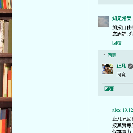
知足常樂
加按自住樓
慮周詳,
回覆
回覆
止凡
同意
回覆
alex
19.12
止凡兄尼
按其實等
保存實力.