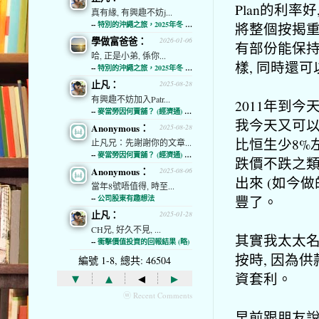
Plan的利率
真有緣, 有興趣不妨j...
將整個按揭重新
--
特別的沖繩之旅，2025年冬 (經濟通)
學做富爸爸：
2026-01-06
有部份能保持
哈, 正是小弟, 係你...
樣, 同時還
--
特別的沖繩之旅，2025年冬 (經濟通)
止凡：
2025-08-28
有興趣不妨加入Patr...
2011年到今
--
麥當勞因何賣舖？ (經濟通) (略)
我今天又可以
Anonymous：
2025-08-28
比恒生少8%
止凡兄：先謝謝你的文章...
--
麥當勞因何賣舖？ (經濟通) (略)
跌價不跌之類
Anonymous：
2025-08-06
出來 (如今
當年8號唔值得, 時至...
豐了。
--
公司股東有趣想法
止凡：
2025-01-28
CH兄, 好久不見, ...
其實我太太名
--
衝擊價值投資的回報結果 (略)
按時, 因為
編號 1-8, 總共: 46504
▾
▴
◂
▸
資套利。
ⓦ Recent Comments
早前跟朋友說