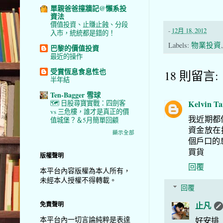
單親爸爸撞牆記@懶系投
資法
價值投資、止賺止蝕、分段
-
12月 18, 2012
入市，統統都是錯的！
Labels:
物業投資
巴黎的價值投資
最近的操作
受賞恆息食息性也
18 則留言:
半年結
Ten-Bagger 雪球
Kelvin T
🗺️ 日股尋寶實戰：四劍客
vs 三危樓，誰才是真正的價
我近期都
值城堡？＆5月簡單回顧
資金放在按揭銀
顯示全部
個戶口的
買貨
版權聲明
回覆
本平台內容版權為本人所有，
未經本人授權不得轉載。
回覆
止凡
免責聲明
本平台內一切言論純粹是表達
好安排