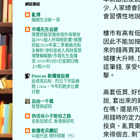
網誌連結
少, 人家總會
亂博
會習慣性地說
揭開生活新一頁
市場先生自語
樓市有高有低
匯豐控股受徵收境外保單收
益20%個人所得税影響?匯豐
因此不能加按
控股2026年第二季業績亮點
來的錢再買其
全解析!淨利息收入與財富管
理雙輪驅動!市場先生直播
城樓大升時,
室-2026年8月9日星期日晚
這筆錢, 享
上9點30分
擊。
Duncan 新價值投資
投資馬拉松 - 烈日下市區練
跑 12km，今年的跑步比賽
高套低買, 
計劃
說, 套出來
自由一千萬
智慧與認知
在嗎? 還是
快活谷小子財自之路
用錢時的定力
走新加坡式, 香港係即死
投資、亂買東
股壇老兵鍾記
來得個吉, 剩
以股代息 增持領展（七）