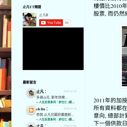
樓價比201
止凡YT頻道
股票, 而仍
最新留言
止凡：
2026-02-16
多謝ch兄, 新年快樂...
2011年的加
--
人生反思系列：許仕仁 (經濟通)
所有資料都在
ch liu：
2026-02-16
意向, 總部
恭賀 止凡兄闔府農曆新...
--
人生反思系列：許仕仁 (經濟通)
下一個供款日
止凡：
2026-01-06