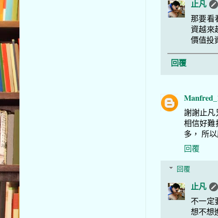
止凡
那要看
資越來
價值投
回覆
Manfred_
謝謝止凡
相信好難
多， 所
回覆
回覆
止凡
不一定
想不想