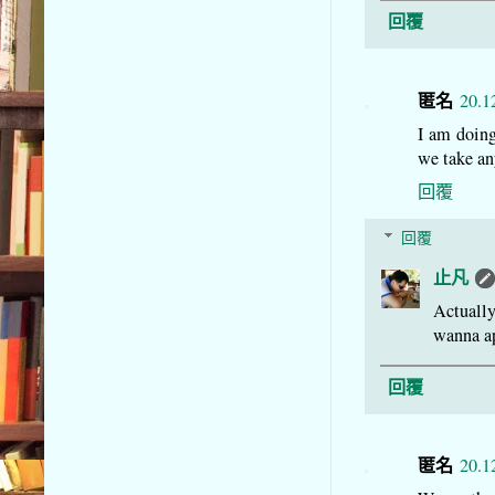
回覆
匿名
20.1
I am doing 
we take an
回覆
回覆
止凡
Actually
wanna ap
回覆
匿名
20.1