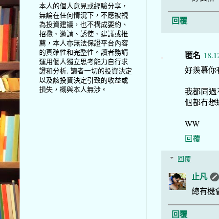
本人的個人意見或經驗分享，
無論在任何情況下，不應被視
回覆
為投資建議，也不構成要約、
招攬、邀請、誘使、建議或推
薦，本人亦無法保證平台內容
的真確性和完整性。讀者務請
匿名
18.1
運用個人獨立思考能力自行求
好羨慕你
證和分析, 讀者一切的投資決定
以及該投資決定引致的收益或
損失，概與本人無涉。
我都同過
個都冇想
WW
回覆
回覆
止凡
總有機會
回覆