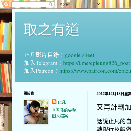
取之有道
止凡影片目錄：
google sheet
加入Telegram：
https://t.me/cpleung826_post
加入Patreon：
https://www.patreon.com/cple
關於我
2012年12月18日星
止凡
又再計劃
查看我的完整
個人檔案
話說止凡的自住
轉銀行及轉做H