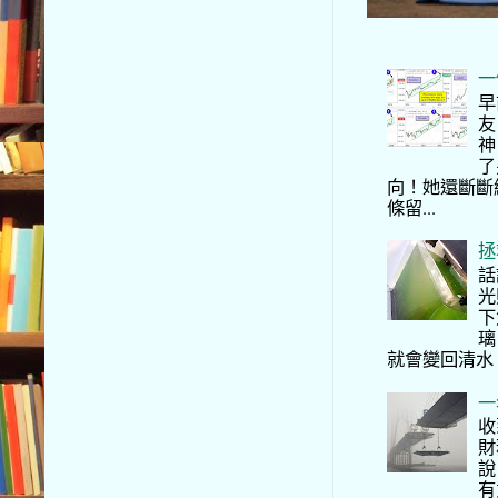
一
早
友
神
了
向！她還斷斷
條留...
拯
話
光
下
璃
就會變回清水
一
收
財
說
有