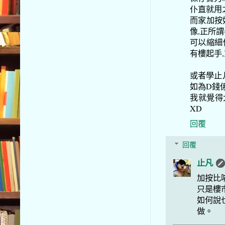
仆直就用之
而家加按
像,正所
可以縮細個
有樓起手,
或者學止
如為D錢係
我就覺得
XD
回覆
回覆
止凡
加按比
只是樓
如何說也
做。