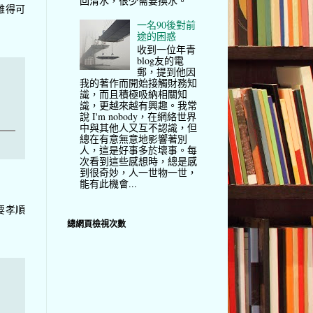
回清水，很少需要換水。
難得可
一名90後對前
途的困惑
收到一位年青
blog友的電
郵，提到他因
我的著作而開始接觸財務知
識，而且積極吸納相關知
識，更越來越有興趣。我常
說 I'm nobody，在網絡世界
中與其他人又互不認識，但
總在有意無意地影響著別
人，這是好事多於壞事。每
次看到這些感想時，總是感
到很奇妙，人一世物一世，
能有此機會...
要孝順
總網頁檢視次數