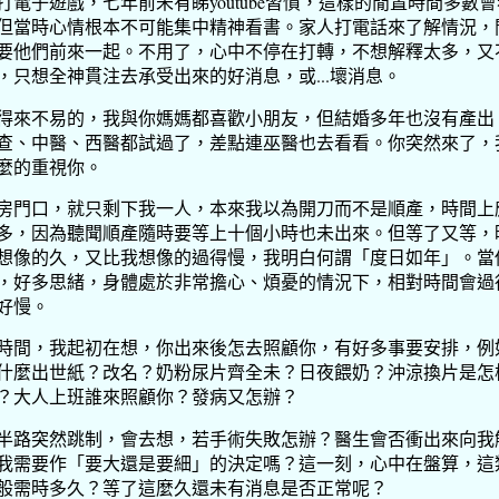
打電子遊戲，七年前未有睇youtube習慣，這樣的閒置時間多數會
但當時心情根本不可能集中精神看書。家人打電話來了解情況，
要他們前來一起。不用了，心中不停在打轉，不想解釋太多，又
，只想全神貫注去承受出來的好消息，或...壞消息。
得來不易的，我與你媽媽都喜歡小朋友，但結婚多年也沒有產出
查、中醫、西醫都試過了，差點連巫醫也去看看。你突然來了，
麼的重視你。
房門口，就只剩下我一人，本來我以為開刀而不是順產，時間上
多，因為聽聞順產隨時要等上十個小時也未出來。但等了又等，
想像的久，又比我想像的過得慢，我明白何謂「度日如年」。當
，好多思緒，身體處於非常擔心、煩憂的情況下，相對時間會過
好慢。
時間，我起初在想，你出來後怎去照顧你，有好多事要安排，例
什麼出世紙？改名？奶粉尿片齊全未？日夜餵奶？沖涼換片是怎
？大人上班誰來照顧你？發病又怎辦？
半路突然跳制，會去想，若手術失敗怎辦？醫生會否衝出來向我
我需要作「要大還是要細」的決定嗎？這一刻，心中在盤算，這
般需時多久？等了這麼久還未有消息是否正常呢？