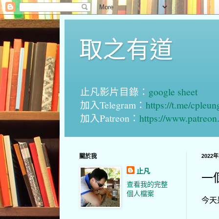
取之有道
止凡影片目錄：
google sheet
加入Telegram：
https://t.me/cpleu
加入Patreon：
https://www.patreo
關於我
2022
止凡
一
查看我的完整
個人檔案
今天