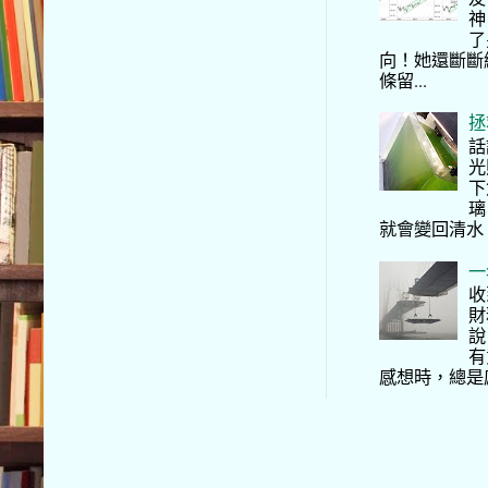
神
了
向！她還斷斷
條留...
拯
話
光
下
璃
就會變回清水
一
收
財
說
有
感想時，總是