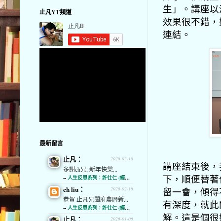
生」。講座以
止凡YT頻道
效果很不錯，
連結。
最新留言
止凡：
2026-02-16
講座結束後，
多謝ch兄, 新年快樂...
下，順便替著作
--
人生反思系列：許仕仁 (經濟通)
ch liu：
2026-02-16
留一會，傾得
恭賀 止凡兄闔府農曆新...
有深度，就此
--
人生反思系列：許仕仁 (經濟通)
解。這是個很
止凡：
2026-01-06