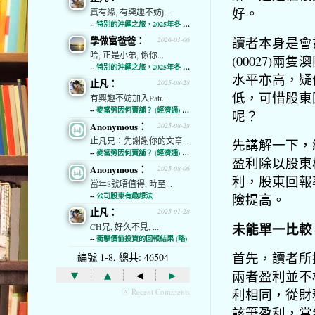
好。
真有緣, 有興趣不妨j...
--
特別的沖繩之旅，2025年冬 (經濟通)
學做富爸爸：
讀者本身是會計
2026-01-06
哈, 正是小弟, 係你...
(00027)
--
特別的沖繩之旅，2025年冬 (經濟通)
水平亦高，疑
止凡：
2025-08-28
低，可惜股東
有興趣不妨加入Patr...
--
麥當勞因何賣舖？ (經濟通) (略)
呢？
Anonymous：
2025-08-28
止凡兄：先謝謝你的文章...
先講解一下，
--
麥當勞因何賣舖？ (經濟通) (略)
盈利除以股東
Anonymous：
2025-08-06
利，股東回報
當年8號唔值得, 時至...
--
公司股東有趣想法
險提高。
止凡：
2025-01-28
未能單一比較
CH兄, 好久不見, ...
--
衝擊價值投資的回報結果 (略)
首先，讀者所
編號 1-8, 總共: 46504
▾
▴
◂
▸
兩者盈利並不
利相同，從財
ⓦ Recent Comments
該筆盈利，當