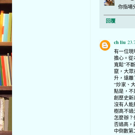
你指場
回覆
ch liu
23.
有一位現
擔心。從
寬鬆”不
竄，大眾
升，遠離
“炒家、
點是，不
創歷史新
沒有人能
樹高不過
怎麼辦？
否過高，最
中倒數第