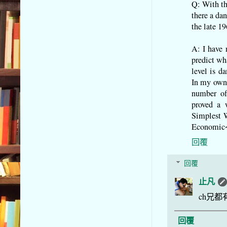
Q: With th
there a da
the late 1
A: I have 
predict wh
level is d
In my own 
number of 
proved a 
Simplest 
Economic~
回覆
回覆
止凡
ch兄
回覆