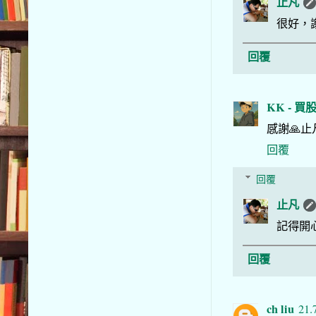
止凡
很好，
回覆
KK - 買
感謝🙏止
回覆
回覆
止凡
記得開心s
回覆
ch liu
21.