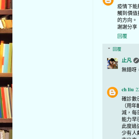
疫情下能
觸到價值
的方向。
謝謝分享
回覆
回覆
止凡
無錯呀
ch liu
2
確診數
（用年
減，每
能力早
此度過
少有人