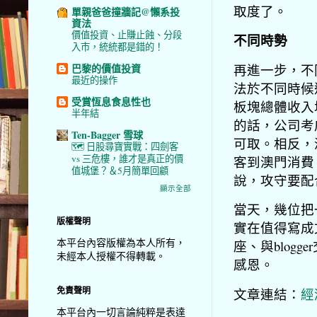
取度了。
單親爸爸撞牆記@懶系投
資法
價值投資、止賺止蝕、分段
不同時勢
入市，統統都是錯的！
再進一步，不
巴黎的價值投資
最近的操作
法於不同時候
受賞恆息食息性也
板塊總體收入
半年結
的話，公司考
Ten-Bagger 雪球
可取。相反，
🗺️ 日股尋寶實戰：四劍客
vs 三危樓，誰才是真正的價
客到澳門消費
值城堡？＆5月簡單回顧
說，攻守要配
顯示全部
當天，幾位把
版權聲明
實在值得寫成
本平台內容版權為本人所有，
座、與blog
未經本人授權不得轉載。
感恩。
免責聲明
文章連結：
經
本平台內一切言論純粹是表達