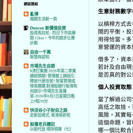
網誌連結
生意財務數字
亂博
揭開生活新一頁
以槓桿方式去
Duncan 新價值投資
間的平衡，投
投資馬拉松 - 烈日下市區練
跑 12km，今年的跑步比賽
用得恰當。多
計劃
意營運的資本
自由一千萬
智慧與認知
借多了，資本
市場先生自語
若計及自由現
#渣打集團 2026年第二季業
是否真的對公
績超預期! 管理層上調指引
釋放什麼信號? 財富管理成
個人投資取態
增長關鍵,對港股銀行板塊有
何啟示?市場先生直播
室-2026年8月2日星期日晚
當了解過公司
上9點30分
高低之取捨，
快活谷小子財自之路
風險，其實每
走新加坡式, 香港係即死
這個命題，冒
股壇老兵鍾記
哪一個比較合
以股代息 增持領展（七）