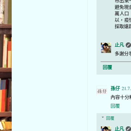
市出來
避免現金
萬人口
以，疫
採取遠
止凡
多謝分
回覆
孫仔
21.7
內容十分精
回覆
回覆
止凡