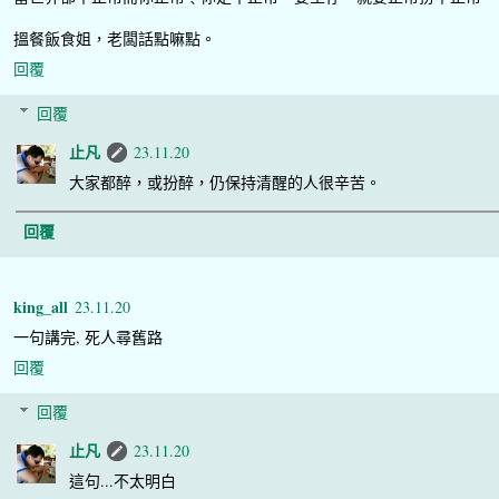
搵餐飯食姐，老闆話點嘛點。
回覆
回覆
止凡
23.11.20
大家都醉，或扮醉，仍保持清醒的人很辛苦。
回覆
king_all
23.11.20
一句講完, 死人尋舊路
回覆
回覆
止凡
23.11.20
這句...不太明白