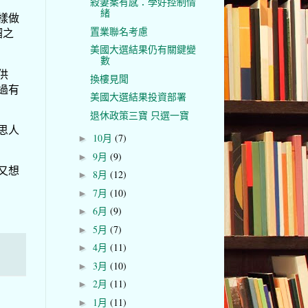
殺妻案有感：學好控制情
緒
樣做
置業聯名考慮
騮之
美國大選結果仍有關鍵變
數
供
換樓見聞
過有
美國大選結果投資部署
退休政策三寶 只選一寶
思人
10月
(7)
►
9月
(9)
►
又想
8月
(12)
►
7月
(10)
►
6月
(9)
►
5月
(7)
►
4月
(11)
►
3月
(10)
►
2月
(11)
►
1月
(11)
►