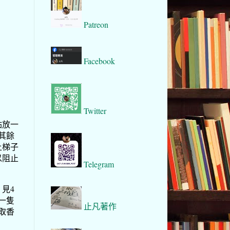
Patreon
Facebook
Twitter
點放一
其餘
上梯子
以阻止
Telegram
見4
一隻
止凡著作
取香
。