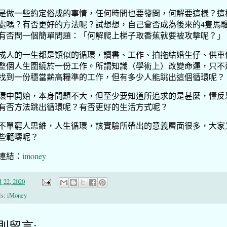
是做一些約定俗成的事情，任何時間也要發問，何解要這樣？這
處嗎？有否更好的方法呢？試想想，自己會否成為後來的4隻馬
有否問一個簡單問題：「何解爬上梯子取香蕉就要被攻擊呢？」
成人的一生都是類似的循環，讀書、工作、拍拖結婚生仔、供車
整個人生圍繞於一份工作。所謂知識（學術上）改變命運，只不
找到一份穩當薪高糧準的工作，但有多少人能跳出這個循環呢？
環中開始，本身問題不大，但至少要知道所追求的是甚麼，懂反
有否方法跳出循環呢？有否更好的生活方式呢？
不單窮人思維，人生循環，該實驗所帶出的意義層面很多，大家
些範疇呢？
連結：
imoney
 22, 2020
ls:
iMoney
 則留言: