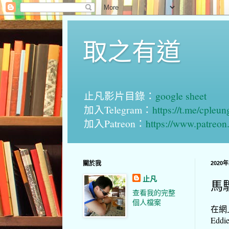
取之有道
止凡影片目錄：
google sheet
加入Telegram：
https://t.me/cpleu
加入Patreon：
https://www.patreo
關於我
2020
止凡
馬
查看我的完整
個人檔案
在網
Ed