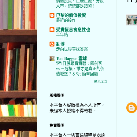
價值投資、止賺止蝕、分段
入市，統統都是錯的！
巴黎的價值投資
最近的操作
受賞恆息食息性也
半年結
亂博
走向世界尋找答案
Ten-Bagger 雪球
🗺️ 日股尋寶實戰：四劍客
vs 三危樓，誰才是真正的價
值城堡？＆5月簡單回顧
顯示全部
版權聲明
本平台內容版權為本人所有，
未經本人授權不得轉載。
免責聲明
本平台內一切言論純粹是表達