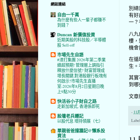
網誌連結
別總
自由一千萬
有好
為什麼有些人一輩子都賺不
一？
到錢？
八九
Duncan 新價值投資
近期美股的科技股／半導體
樓，
股 Sell-off
機會
市場先生自語
在循
#渣打集團 2026年第二季業
績超預期! 管理層上調指引
生。
釋放什麼信號? 財富管理成
增長關鍵,對港股銀行板塊有
其實
何啟示?市場先生直播
到哪
室-2026年8月2日星期日晚
上9點30分
文章
快活谷小子財自之路
走新加坡式, 香港係即死
-
11月
股壇老兵鍾記
Labe
以股代息 增持領展（七）
單親爸爸撞牆記@懶系投
資法
11