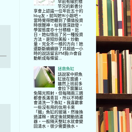
早前有緣於標
竿兄的新書分
享會上認識一位年近五十的
blog友，就叫她W小姐吧。
當時覺得她聽到了價值投資
時很醒神，似有很深啟發，
學習態度亦十分積極。近
日，她似悟出了另一種投資
方法，是短炒美股，炒動
量，完全不一樣的方向！她
還斷斷續續錄了共超過一小
時的說話留言PM我(fb會自
動斬成每條留...
拯救魚缸
話說家中把魚
缸放在窗邊，
雖然上班前多
會拉下窗簾以
免陽光照射，但每隔兩三週
都會長滿青苔，所以不時都
會清洗一下魚缸。我喜歡拿
一些沒有用的信用卡來
「摑」魚缸的玻璃，然後換
過濾棉，搞定後就開動過濾
器，一般隔天整缸水就會變
回清水，很少需要換水。