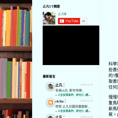
止凡YT頻道
科學
些香
的3
最新留言
取香
止凡：
2026-02-16
任何
多謝ch兄, 新年快樂...
--
人生反思系列：許仕仁 (經濟通)
慢慢
ch liu：
2026-02-16
隻馬
恭賀 止凡兄闔府農曆新...
新馬
--
人生反思系列：許仕仁 (經濟通)
蕉。
止凡：
2026-01-06