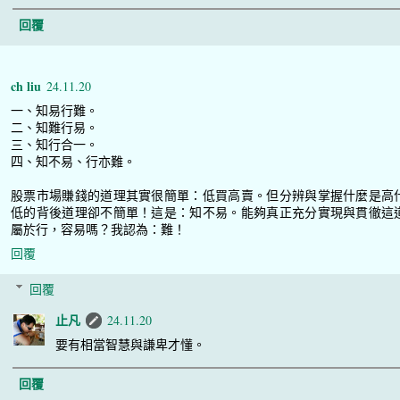
回覆
ch liu
24.11.20
一、知易行難。
二、知難行易。
三、知行合一。
四、知不易、行亦難。
股票市場賺錢的道理其實很簡單：低買高賣。但分辨與掌握什麼是高
低的背後道理卻不簡單！這是：知不易。能夠真正充分實現與貫徹這
屬於行，容易嗎？我認為：難！
回覆
回覆
止凡
24.11.20
要有相當智慧與謙卑才懂。
回覆