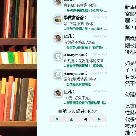
真有緣, 有興趣不妨j...
新馬
--
特別的沖繩之旅，2025年冬 (經濟通)
當爬
學做富爸爸：
2026-01-06
騮，
哈, 正是小弟, 係你...
擊，
--
特別的沖繩之旅，2025年冬 (經濟通)
止凡：
2025-08-28
同樣
有興趣不妨加入Patr...
剛被
--
麥當勞因何賣舖？ (經濟通) (略)
後都
Anonymous：
2025-08-28
止凡兄：先謝謝你的文章...
如是
--
麥當勞因何賣舖？ (經濟通) (略)
了，
Anonymous：
2025-08-06
有被
當年8號唔值得, 時至...
然不
--
公司股東有趣想法
止凡：
2025-01-28
勿延
CH兄, 好久不見, ...
--
衝擊價值投資的回報結果 (略)
此實
編號 1-8, 總共: 46504
性與
▾
▴
◂
▸
代多
被承
ⓦ Recent Comments
維，