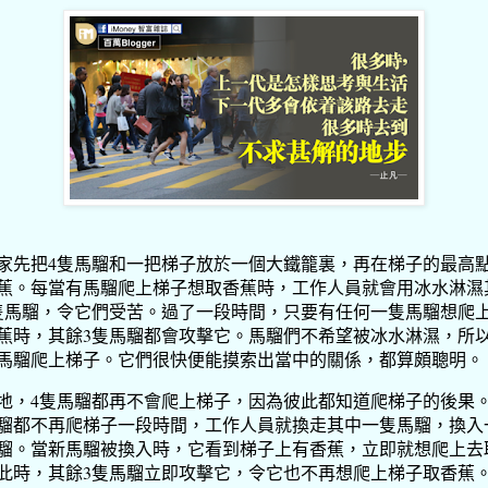
家先把4隻馬騮和一把梯子放於一個大鐵籠裏，再在梯子的最高
蕉。每當有馬騮爬上梯子想取香蕉時，工作人員就會用冰水淋濕
隻馬騮，令它們受苦。過了一段時間，只要有任何一隻馬騮想爬
蕉時，其餘3隻馬騮都會攻擊它。馬騮們不希望被冰水淋濕，所
馬騮爬上梯子。它們很快便能摸索出當中的關係，都算頗聰明。
地，4隻馬騮都再不會爬上梯子，因為彼此都知道爬梯子的後果。
騮都不再爬梯子一段時間，工作人員就換走其中一隻馬騮，換入
騮。當新馬騮被換入時，它看到梯子上有香蕉，立即就想爬上去
此時，其餘3隻馬騮立即攻擊它，令它也不再想爬上梯子取香蕉