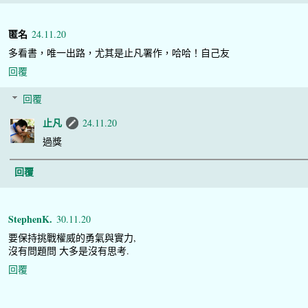
匿名
24.11.20
多看書，唯一出路，尤其是止凡署作，哈哈！自己友
回覆
回覆
止凡
24.11.20
過獎
回覆
StephenK.
30.11.20
要保持挑戰權威的勇氣與實力,
沒有問題問 大多是沒有思考.
回覆