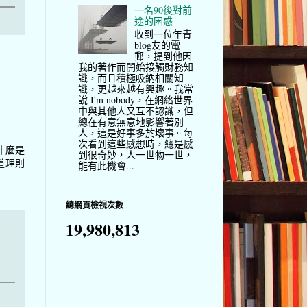
一名90後對前
途的困惑
收到一位年青
blog友的電
郵，提到他因
我的著作而開始接觸財務知
識，而且積極吸納相關知
識，更越來越有興趣。我常
說 I'm nobody，在網絡世界
中與其他人又互不認識，但
總在有意無意地影響著別
人，這是好事多於壞事。每
次看到這些感想時，總是感
什麼是
到很奇妙，人一世物一世，
道理則
能有此機會...
總網頁檢視次數
19,980,813