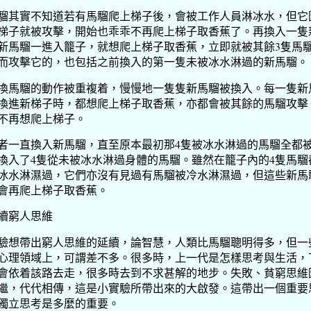
騮其實不知道若有馬騮爬上梯子後，會被工作人員淋冰水，但它
梯子就被攻擊，開始也乖乖不再爬上梯子取香蕉了。再換入一隻
新馬騮一進入籠子，就想爬上梯子取香蕉，立即就被其餘3隻馬
而攻擊它的，也包括之前換入的第一隻未被冰水淋過的新馬騮。
換馬騮的動作被重複着，慢慢地一隻隻新馬騮被換入。每一隻新
換進新梯子時，都想爬上梯子取香蕉，亦都會被其餘的馬騮攻擊
不再想爬上梯子。
者一直換入新馬騮，直至原本最初那4隻被冰水淋過的馬騮全都
換入了4隻從未被冰水淋過身體的馬騮。雖然在籠子內的4隻馬騮
冰水淋濕過，它們亦沒有見過有馬騮被冷水淋濕過，但這些新馬
會再爬上梯子取香蕉。
續窮人思維
驗想帶出窮人思維的延續，論智慧，人類比馬騮聰明得多，但一
心理領域上，可謂差不多。很多時，上一代是怎樣思考與生活，
會依着該路去走，很多時去到不求甚解的地步。失敗、貧窮思維
繼，代代相傳，這是小實驗所帶出來的大啟發。這帶出一個重要
獨立思考是多麼的重要。