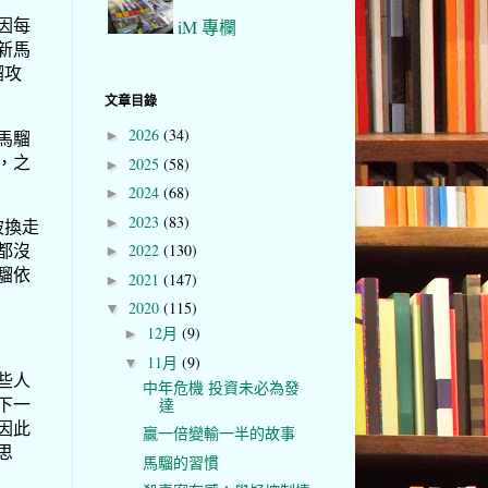
因每
iM 專欄
新馬
騮攻
文章目錄
2026
(34)
馬騮
►
，之
2025
(58)
►
2024
(68)
►
2023
(83)
►
被換走
都沒
2022
(130)
►
騮依
2021
(147)
►
2020
(115)
▼
12月
(9)
►
11月
(9)
▼
些人
中年危機 投資未必為發
下一
達
因此
贏一倍變輸一半的故事
思
馬騮的習慣