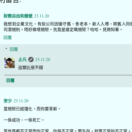
財務自由和諧號
23.11.20
我想到企業文化，有些公司因循守舊，食老本。新人入嚟，啲舊人同
司潛規則。唔好做壞規矩。究竟是誰定嘅規矩？哈哈。見微知著。
回覆
回覆
止凡
23.11.20
這類比很不錯
回覆
安少
23.11.20
當規矩已經彊化，而你要革新。
一係成功，一係死亡。
當世界都不正常而你正常﹑你是不正常。要生存，就要正常扮不正常。