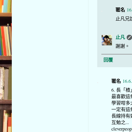
匿名
16
止凡兄
止凡
謝謝。
回覆
匿名
16.6
6. 長「
最喜歡這條
學習咁多
一定有這條
長線持有
互勉之...
cleverpeopl