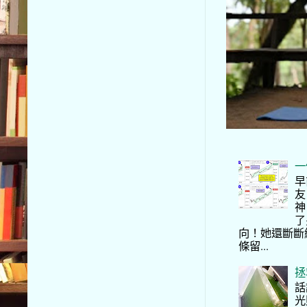
一
早
友
神
了
向！她還斷斷
條留...
拯
話
光