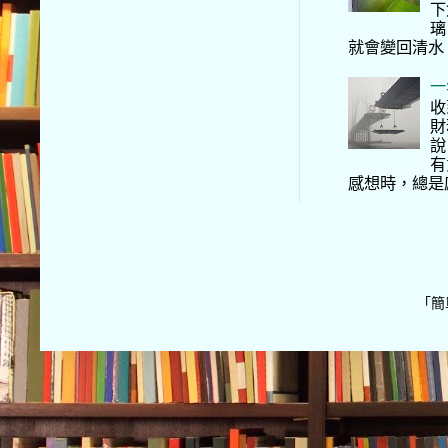
下
璃
就會變回清水
一
收
財
說
有
感想時，總是
「簡