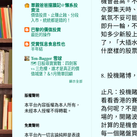
機會甚高。
單親爸爸撞牆記@懶系投
亦要集天時
資法
價值投資、止賺止蝕、分段
氣氛不妥可
入市，統統都是錯的！
即升一輪，
巴黎的價值投資
知多少新股
最近的操作
了，「大插
受賞恆息食息性也
半年結
什麼樣的股
Ten-Bagger 雪球
🗺️ 日股尋寶實戰：四劍客
vs 三危樓，誰才是真正的價
值城堡？＆5月簡單回顧
8. 投機賭博
顯示全部
止凡：投機
版權聲明
看看香港的
本平台內容版權為本人所有，
為何呢？不
未經本人授權不得轉載。
場的，開賭
計算的是機會
免責聲明
每一個賭盤
本平台內一切言論純粹是表達