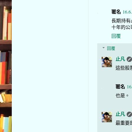
匿名
16.6
長期持有
十年的公
回覆
回覆
止凡
這些股
匿名
16
也是。
止凡
最重要