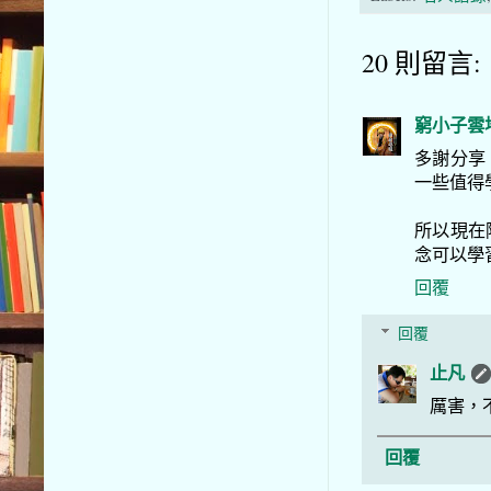
20 則留言:
窮小子雲
多謝分享
一些值得
所以現在
念可以學
回覆
回覆
止凡
厲害，
回覆