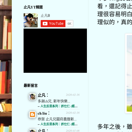
看，還記得止
止凡YT頻道
理很容易明
理似的，真
最新留言
止凡：
2026-02-16
多謝ch兄, 新年快樂...
--
人生反思系列：許仕仁 (經濟通)
ch liu：
2026-02-16
恭賀 止凡兄闔府農曆新...
--
人生反思系列：許仕仁 (經濟通)
多年之後，雖
止凡：
2026-01-06