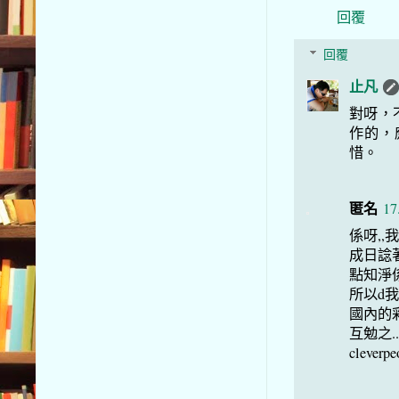
回覆
回覆
止凡
對呀，
作的，
惜。
匿名
17
係呀,,
成日諗著
點知淨
所以d我
國內的彩
互勉之..
cleverpeo