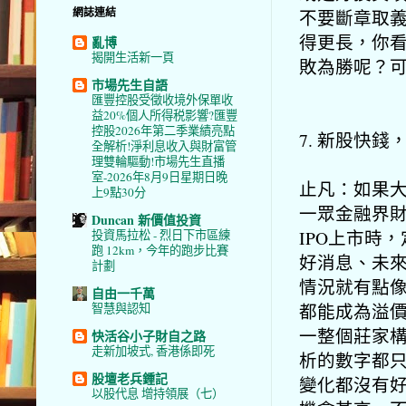
網誌連結
不要斷章取
得更長，你
亂博
揭開生活新一頁
敗為勝呢？
市場先生自語
匯豐控股受徵收境外保單收
益20%個人所得税影響?匯豐
控股2026年第二季業績亮點
7. 新股快錢
全解析!淨利息收入與財富管
理雙輪驅動!市場先生直播
室-2026年8月9日星期日晚
止凡：如果
上9點30分
一眾金融界
Duncan 新價值投資
IPO上市時
投資馬拉松 - 烈日下市區練
跑 12km，今年的跑步比賽
好消息、未
計劃
情況就有點
自由一千萬
都能成為溢
智慧與認知
一整個莊家
快活谷小子財自之路
走新加坡式, 香港係即死
析的數字都
股壇老兵鍾記
變化都沒有
以股代息 增持領展（七）