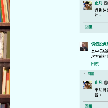
止凡
遇到這
的。
回覆
價值投資
其中長線
次方前的
回覆
回覆
止凡
東尼身
習。
回覆