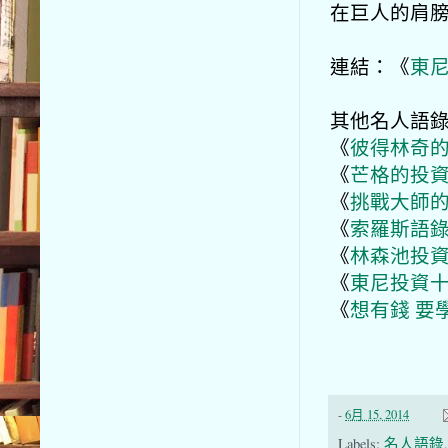
在巨人的肩
連結：《
東
其他名人語
《
彼得林奇
《
芒格的投
《
挑戰大師
《
索羅斯語
《
林森池投
《
東尼投資
《
想有錢 要
-
6月 15, 2014
Labels:
名人語錄