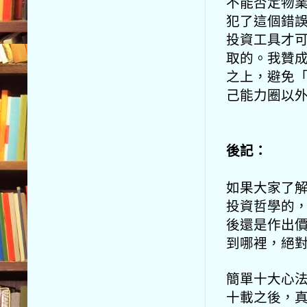
不能否定物
犯了這個錯
投資工具才
取的。我贊
之上，避免
己能力圈以
後記：
如果大家了
投資哲學的
後還是作出
到哪裡，絕
簡單十大心
十載之後，