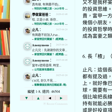
又不是我杯
真有緣, 有興趣不妨j...
的投資思維
--
特別的沖繩之旅，2025年冬 (經濟通)
學做富爸爸：
貴，富甲一
2026-01-06
哈, 正是小弟, 係你...
幾個小朋友
--
特別的沖繩之旅，2025年冬 (經濟通)
的投資哲學
止凡：
2025-08-28
成為富豪之
有興趣不妨加入Patr...
--
麥當勞因何賣舖？ (經濟通) (略)
Anonymous：
2025-08-28
止凡兄：先謝謝你的文章...
--
麥當勞因何賣舖？ (經濟通) (略)
6. 長「楂
Anonymous：
2025-08-06
當年8號唔值得, 時至...
止凡：這個
--
公司股東有趣想法
都有提及過
止凡：
2025-01-28
CH兄, 好久不見, ...
上，就好像
--
衝擊價值投資的回報結果 (略)
球，需要有
編號 1-8, 總共: 46504
個比喻把長
▾
▴
◂
▸
持有就能必
ⓦ Recent Comments
或是好投資