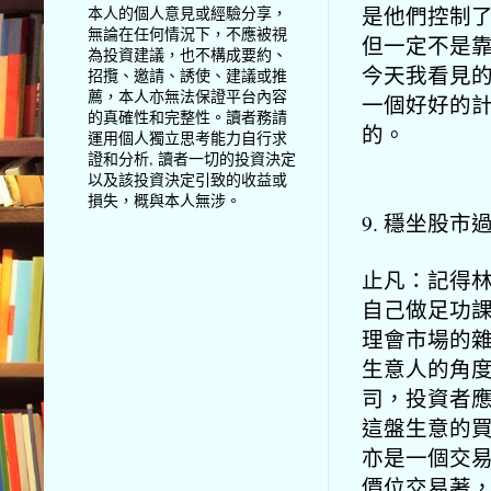
是他們控制
本人的個人意見或經驗分享，
無論在任何情況下，不應被視
但一定不是
為投資建議，也不構成要約、
今天我看見
招攬、邀請、誘使、建議或推
薦，本人亦無法保證平台內容
一個好好的
的真確性和完整性。讀者務請
的。
運用個人獨立思考能力自行求
證和分析, 讀者一切的投資決定
以及該投資決定引致的收益或
損失，概與本人無涉。
9. 穩坐股市
止凡：記得
自己做足功
理會市場的
生意人的角
司，投資者
這盤生意的
亦是一個交
價位交易著