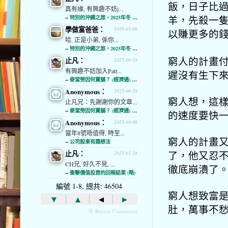
飯，日子比
真有緣, 有興趣不妨j...
羊，先殺一
--
特別的沖繩之旅，2025年冬 (經濟通)
學做富爸爸：
2026-01-06
以賺更多的
哈, 正是小弟, 係你...
--
特別的沖繩之旅，2025年冬 (經濟通)
窮人的計畫
止凡：
2025-08-28
有興趣不妨加入Patr...
遲沒有生下
--
麥當勞因何賣舖？ (經濟通) (略)
Anonymous：
2025-08-28
窮人想，這
止凡兄：先謝謝你的文章...
--
麥當勞因何賣舖？ (經濟通) (略)
的速度要快
Anonymous：
2025-08-06
當年8號唔值得, 時至...
窮人的計畫
--
公司股東有趣想法
了，他又忍
止凡：
2025-01-28
CH兄, 好久不見, ...
徹底崩潰了
--
衝擊價值投資的回報結果 (略)
編號 1-8, 總共: 46504
窮人想致富
▾
▴
◂
▸
肚，萬事不
ⓦ Recent Comments