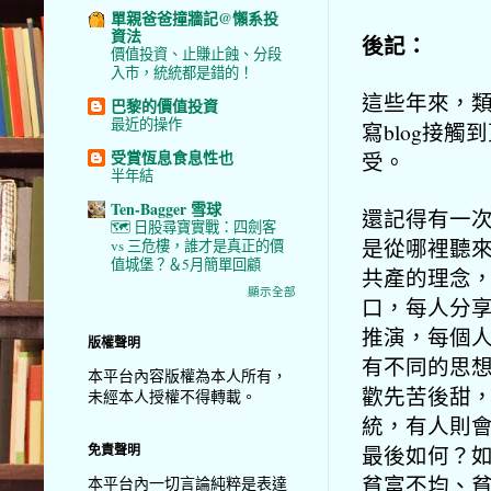
單親爸爸撞牆記@懶系投
資法
後記：
價值投資、止賺止蝕、分段
入市，統統都是錯的！
這些年來，
巴黎的價值投資
最近的操作
寫blog接
受賞恆息食息性也
受。
半年結
Ten-Bagger 雪球
還記得有一
🗺️ 日股尋寶實戰：四劍客
是從哪裡聽
vs 三危樓，誰才是真正的價
值城堡？＆5月簡單回顧
共產的理念
顯示全部
口，每人分
推演，每個
版權聲明
有不同的思
本平台內容版權為本人所有，
歡先苦後甜
未經本人授權不得轉載。
統，有人則
最後如何？
免責聲明
貧富不均、
本平台內一切言論純粹是表達