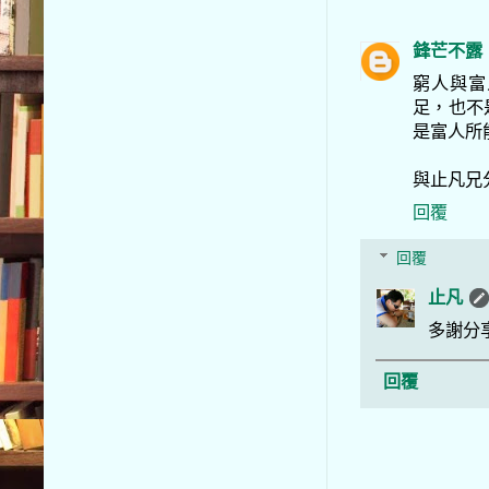
鋒芒不露
窮人與富
足，也不
是富人所
與止凡兄分享一
回覆
回覆
止凡
多謝分
回覆