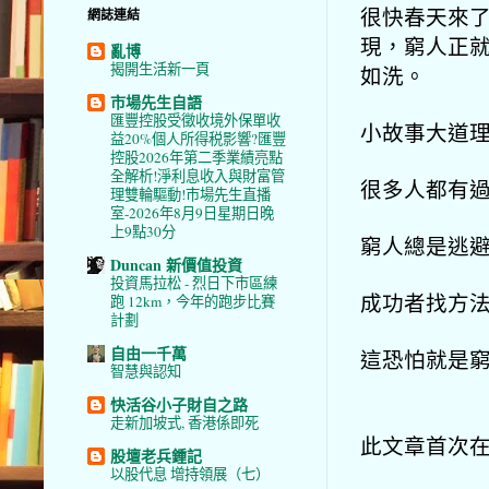
很快春天來
網誌連結
現，窮人正
亂博
揭開生活新一頁
如洗。
市場先生自語
匯豐控股受徵收境外保單收
小故事大道
益20%個人所得税影響?匯豐
控股2026年第二季業績亮點
全解析!淨利息收入與財富管
很多人都有
理雙輪驅動!市場先生直播
室-2026年8月9日星期日晚
上9點30分
窮人總是逃
Duncan 新價值投資
投資馬拉松 - 烈日下市區練
成功者找方
跑 12km，今年的跑步比賽
計劃
自由一千萬
這恐怕就是
智慧與認知
快活谷小子財自之路
走新加坡式, 香港係即死
此文章首次在《
股壇老兵鍾記
以股代息 增持領展（七）