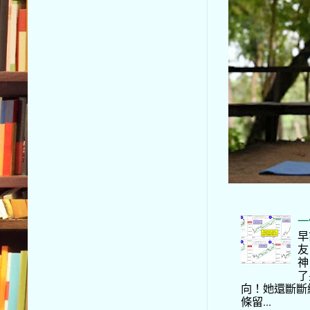
一
早
友
神
了
向！她還斷斷
條留...