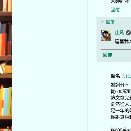
大師同我
回覆
回覆
止凡
這篇我2
回覆
匿名
7.12
謝謝分享
從600萬
這文章完
雖然從人
足一年的
你離真相
從600萬