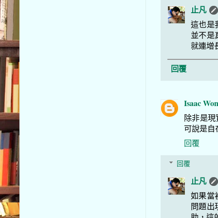
止凡
這也是
並不是
就連增
回覆
Isaac Wo
除非是現
可說是自
回覆
回覆
止凡
如果當
問題出
助，這