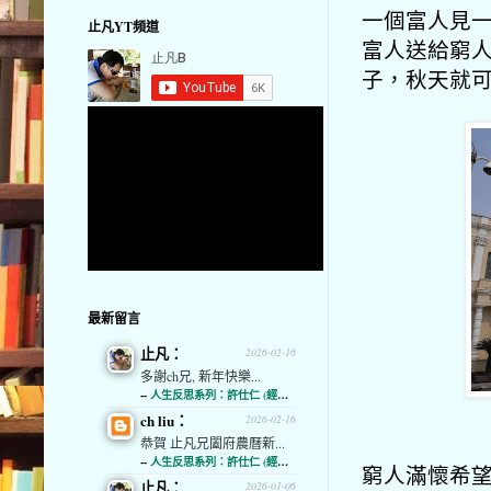
一個富人見
止凡YT頻道
富人送給窮
子，秋天就
最新留言
止凡：
2026-02-16
多謝ch兄, 新年快樂...
--
人生反思系列：許仕仁 (經濟通)
ch liu：
2026-02-16
恭賀 止凡兄闔府農曆新...
--
人生反思系列：許仕仁 (經濟通)
窮人滿懷希
止凡：
2026-01-06