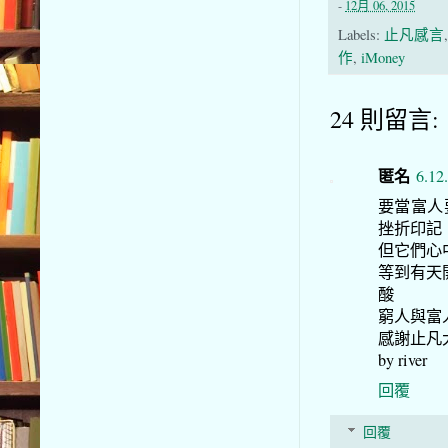
-
12月 06, 2015
Labels:
止凡感言
作
,
iMoney
24 則留言:
匿名
6.12
要當富人
挫折印記
但它們心
等到有天
酸
窮人與富人
感謝止凡
by river
回覆
回覆