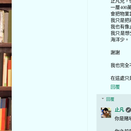
止凡兄，
一層40
會把物業
我只是把
我也有像
我只是想
海洋少。
謝謝
我也完全
在這處只
回覆
回覆
止凡
你是賭