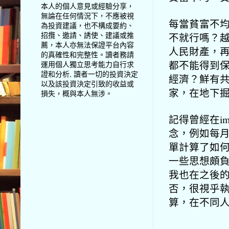
本人的個人意見或經驗分享，
無論在任何情況下，不應被視
每當貧富不
為投資建議，也不構成要約、
招攬、邀請、誘使、建議或推
不就行嗎？
薦，本人亦無法保證平台內容
人民財產，再
的真確性和完整性。讀者務請
都不能得到
運用個人獨立思考能力自行求
證和分析, 讀者一切的投資決定
經濟？鮮有
以及該投資決定引致的收益或
家，在地下
損失，概與本人無涉。
記得曾經在i
念，例如每月
單計算了如何長
一些思想頗
我也在之後
否，很視乎
算，在不同