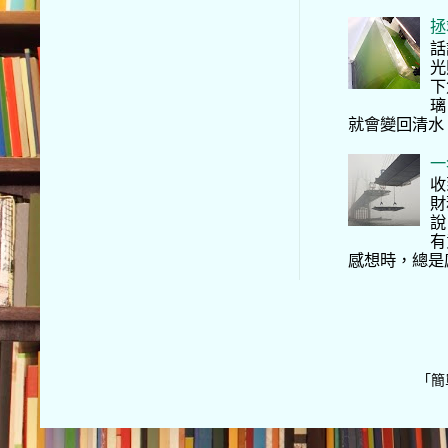
拯
話
光
下
璃
就會變回清水
一
收
財
說
有
感想時，總是
「簡