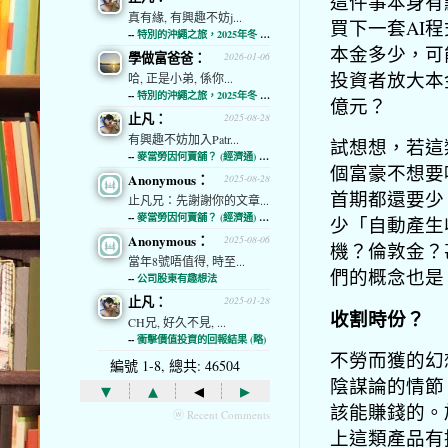
這件事本身有
真有緣, 有興趣不妨j...
買下一套AI程
--
特別的沖繩之旅，2025年冬 (經濟通)
本金多少，可能
學做富爸爸：
2026-01-06
投資者放大本金
哈, 正是小弟, 係你...
--
特別的沖繩之旅，2025年冬 (經濟通)
億元？
止凡：
2025-08-28
有興趣不妨加入Patr...
試想想，若這
--
麥當勞因何賣舖？ (經濟通) (略)
個富豪不想要
Anonymous：
2025-08-28
首期都還要少
止凡兄：先謝謝你的文章...
--
麥當勞因何賣舖？ (經濟通) (略)
少「自動產生
Anonymous：
2025-08-06
機？倫敦金？
當年8號唔值得, 時至...
們的概念也是
--
公司股東有趣想法
止凡：
2025-01-28
收割時份？
CH兄, 好久不見, ...
--
衝擊價值投資的回報結果 (略)
不勞而獲的幻
編號 1-8, 總共: 46504
陰謀論的情節
▾
▴
◂
▸
該能賺錢的。
ⓦ Recent Comments
上這類產品有