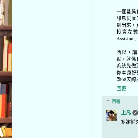
一個能夠
訊息同圖表
到出來，
投資左數以
Assistant,
所以，講到
點，就係自
系統先做到
你本身好識
改68天線
回覆
回覆
止凡
多謝補充,