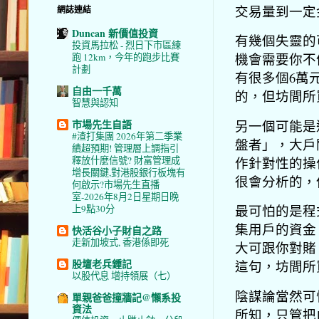
交易量到一定
網誌連結
Duncan 新價值投資
有幾個失靈的
投資馬拉松 - 烈日下市區練
機會需要你不
跑 12km，今年的跑步比賽
計劃
有很多個6萬
自由一千萬
的，但坊間所
智慧與認知
另一個可能是
市場先生自語
#渣打集團 2026年第二季業
盤者」，大戶
績超預期! 管理層上調指引
作針對性的操
釋放什麼信號? 財富管理成
增長關鍵,對港股銀行板塊有
很會分析的，
何啟示?市場先生直播
室-2026年8月2日星期日晚
最可怕的是程
上9點30分
集用戶的資金
快活谷小子財自之路
走新加坡式, 香港係即死
大可跟你對賭
股壇老兵鍾記
這句，坊間所
以股代息 增持領展（七）
陰謀論當然可
單親爸爸撞牆記@懶系投
資法
所知，只管把