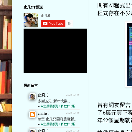
間有AI程式
止凡YT頻道
程式存在不少
最新留言
止凡：
2026-02-16
多謝ch兄, 新年快樂...
曾有網友留言
--
人生反思系列：許仕仁 (經濟通)
了6萬元買下
ch liu：
2026-02-16
年52個星期就
恭賀 止凡兄闔府農曆新...
--
人生反思系列：許仕仁 (經濟通)
止凡：
2026-01-06