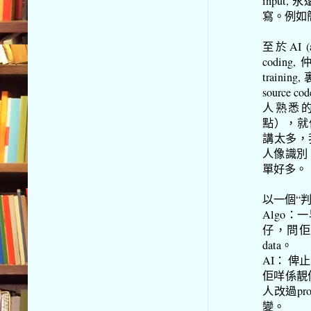
input
寫。例如
至於AI (a
coding,
traini
source
人熟悉的Ne
點），就係會
講太多，我
人像識別
單好多。
以一個“
Algo：
仔，問佢1
data。
AI： 
佢咩係靚
人改過prog
變。