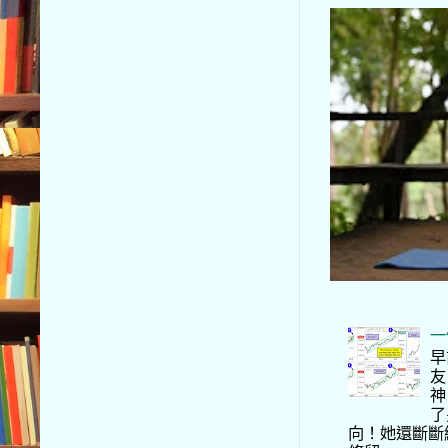
一
早
友
神
了
向！她還斷斷