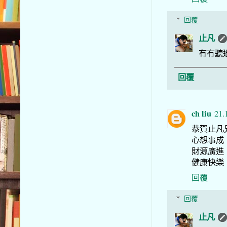
回覆
止凡
有冇聽
回覆
ch liu
21.
恭賀止凡
心想事成
財源廣進
健康快樂
回覆
回覆
止凡