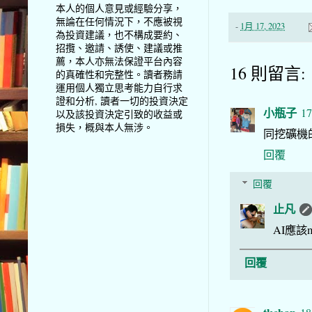
本人的個人意見或經驗分享，
無論在任何情況下，不應被視
-
1月 17, 2023
為投資建議，也不構成要約、
招攬、邀請、誘使、建議或推
薦，本人亦無法保證平台內容
16 則留言:
的真確性和完整性。讀者務請
運用個人獨立思考能力自行求
證和分析, 讀者一切的投資決定
小瓶子
17
以及該投資決定引致的收益或
損失，概與本人無涉。
同挖礦機
回覆
回覆
止凡
AI應該mor
回覆