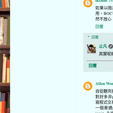
tkchan
18
如果以陰謀
用，BOC
然不放心，
回覆
回覆
止凡
其實呢
回覆
Allen Wo
自從聽完
對好多非p
寫程式交易
一個普通p