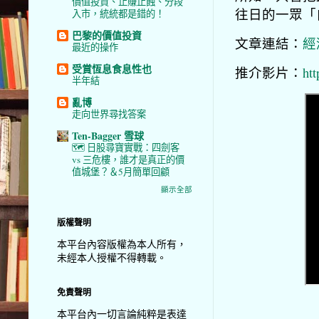
價值投資、止賺止蝕、分段
往日的一眾「
入市，統統都是錯的！
巴黎的價值投資
文章連結：
經
最近的操作
受賞恆息食息性也
推介影片：
ht
半年結
亂博
走向世界尋找答案
Ten-Bagger 雪球
🗺️ 日股尋寶實戰：四劍客
vs 三危樓，誰才是真正的價
值城堡？＆5月簡單回顧
顯示全部
版權聲明
本平台內容版權為本人所有，
未經本人授權不得轉載。
免責聲明
本平台內一切言論純粹是表達