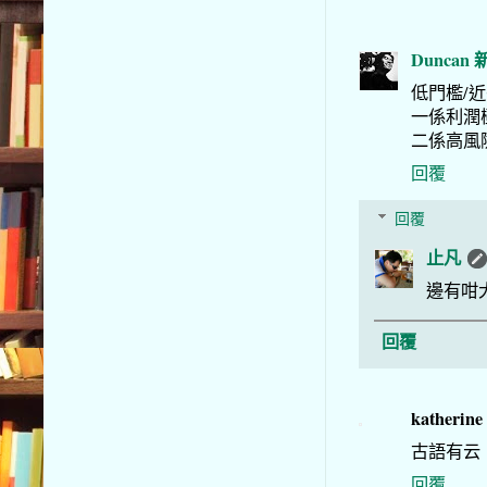
Duncan
低門檻/
一係利潤
二係高風
回覆
回覆
止凡
邊有咁
回覆
katherine
古語有云
回覆