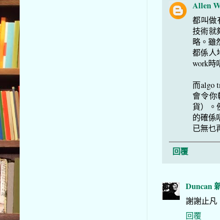
Allen 
都叫做
技術就
略。雖然
都係人
work
而alg
會令你
貨）。
的確係唔
已無乜
回覆
Duncan
謝謝止凡
回覆