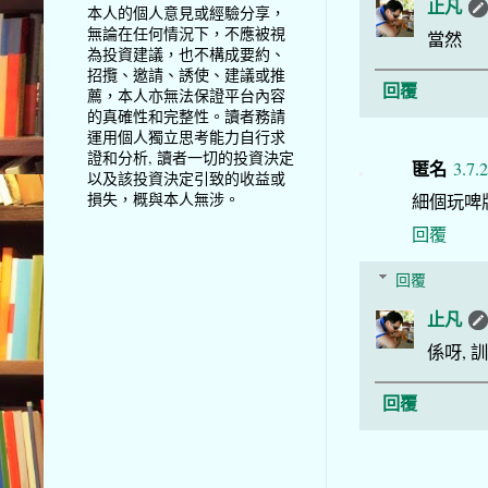
止凡
本人的個人意見或經驗分享，
無論在任何情況下，不應被視
當然
為投資建議，也不構成要約、
招攬、邀請、誘使、建議或推
回覆
薦，本人亦無法保證平台內容
的真確性和完整性。讀者務請
運用個人獨立思考能力自行求
證和分析, 讀者一切的投資決定
匿名
3.7.
以及該投資決定引致的收益或
損失，概與本人無涉。
細個玩啤
回覆
回覆
止凡
係呀, 
回覆