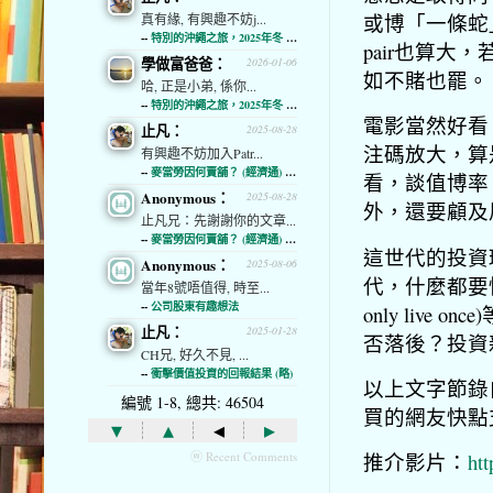
或博「一條蛇」
真有緣, 有興趣不妨j...
--
特別的沖繩之旅，2025年冬 (經濟通)
pair也算
學做富爸爸：
2026-01-06
如不賭也罷。
哈, 正是小弟, 係你...
--
特別的沖繩之旅，2025年冬 (經濟通)
電影當然好看
止凡：
2025-08-28
注碼放大，算
有興趣不妨加入Patr...
--
麥當勞因何賣舖？ (經濟通) (略)
看，談值博率、
Anonymous：
2025-08-28
外，還要顧及
止凡兄：先謝謝你的文章...
--
麥當勞因何賣舖？ (經濟通) (略)
這世代的投資
Anonymous：
2025-08-06
代，什麼都要快
當年8號唔值得, 時至...
--
公司股東有趣想法
only liv
止凡：
2025-01-28
否落後？投資
CH兄, 好久不見, ...
--
衝擊價值投資的回報結果 (略)
以上文字節錄
編號 1-8, 總共: 46504
買的網友快點
▾
▴
◂
▸
ⓦ Recent Comments
推介影片：
ht