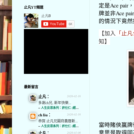
定是Ace p
止凡YT頻道
牌並非Ace p
的情況下竟然夠膽
【加入
「止凡公
知】
最新留言
止凡：
2026-02-16
多謝ch兄, 新年快樂...
--
人生反思系列：許仕仁 (經濟通)
ch liu：
2026-02-16
恭賀 止凡兄闔府農曆新...
當時賭俠贏牌
--
人生反思系列：許仕仁 (經濟通)
意思是取得同花
止凡：
2026-01-06