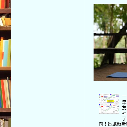
一
早
友
神
了
向！她還斷斷