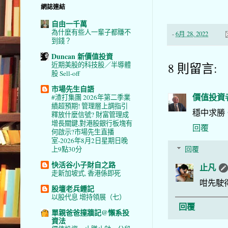
網誌連結
自由一千萬
為什麼有些人一輩子都賺不
-
6月 28, 2022
到錢？
Duncan 新價值投資
8 則留言:
近期美股的科技股／半導體
股 Sell-off
市場先生自語
價值投資
#渣打集團 2026年第二季業
績超預期! 管理層上調指引
穩中求勝
釋放什麼信號? 財富管理成
增長關鍵,對港股銀行板塊有
回覆
何啟示?市場先生直播
室-2026年8月2日星期日晚
回覆
上9點30分
快活谷小子財自之路
止凡
走新加坡式, 香港係即死
咁先駛
股壇老兵鍾記
以股代息 增持領展（七）
回覆
單親爸爸撞牆記@懶系投
資法