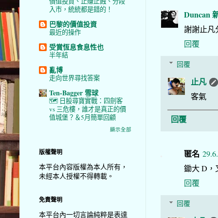
價值投資、止賺止蝕、分段
入市，統統都是錯的！
Duncan
巴黎的價值投資
謝謝止凡
最近的操作
回覆
受賞恆息食息性也
半年結
回覆
亂博
走向世界尋找答案
止凡
Ten-Bagger 雪球
客氣
🗺️ 日股尋寶實戰：四劍客
vs 三危樓，誰才是真正的價
值城堡？＆5月簡單回顧
回覆
顯示全部
版權聲明
匿名
29.6
本平台內容版權為本人所有，
鋤大 D，
未經本人授權不得轉載。
回覆
免責聲明
回覆
本平台內一切言論純粹是表達