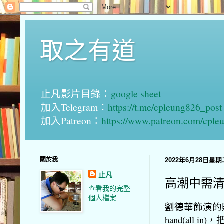
取之有道
止凡影片目錄：
google sheet
加入Telegram：
https://t.me/cpleung826_post
加入Patreon：
https://www.patreon.com/cple
關於我
2022年6月28日星期
止凡
高潮中需
查看我的完整
個人檔案
劉德華飾演的
hand(al