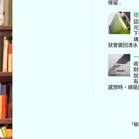
條留...
拯
話
光
下
璃
就會變回清水
一
收
財
說
有
感想時，總是
「簡