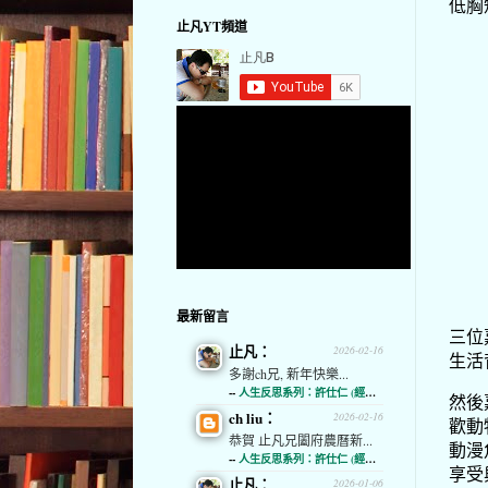
低胸
止凡YT頻道
最新留言
三位
止凡：
2026-02-16
生活
多謝ch兄, 新年快樂...
--
人生反思系列：許仕仁 (經濟通)
然後
ch liu：
2026-02-16
歡動
恭賀 止凡兄闔府農曆新...
動漫
--
人生反思系列：許仕仁 (經濟通)
享受
止凡：
2026-01-06