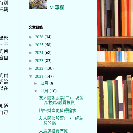
特別
iM 專欄
把觀
文章目錄
2026
(34)
►
攝影
、不
2025
(58)
►
的留
2024
(68)
►
會自
2023
(83)
►
2022
(130)
►
的實
2021
(147)
▼
評論
12月
(8)
►
以在
11月
(10)
▼
友人閒談股票(二)：現金
流/換馬/感覺投資
知道
精神財富更值得追求
自己
友人閒談股票(一)：網站
惹的禍
大馬遊投資有感