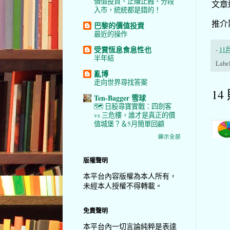
價值投資、止賺止蝕、分段
文章
入市，統統都是錯的！
推介
巴黎的價值投資
最近的操作
受賞恆息食息性也
-
11月
半年結
Labe
亂博
走向世界尋找答案
14
Ten-Bagger 雪球
🗺️ 日股尋寶實戰：四劍客
vs 三危樓，誰才是真正的價
值城堡？＆5月簡單回顧
顯示全部
版權聲明
本平台內容版權為本人所有，
未經本人授權不得轉載。
免責聲明
本平台內一切言論純粹是表達