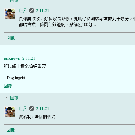
止凡
2.11.21
真係要改改，好多家長都係，見啲仔女測驗考試攞九十幾分，
都唔會讚，係鬧佢錯邊度，點解無100分...
回覆
unknown
2.11.21
所以網上實名係好重要
--Dogdogchi
回覆
回覆
止凡
2.11.21
實名制? 唔係個個受
回覆