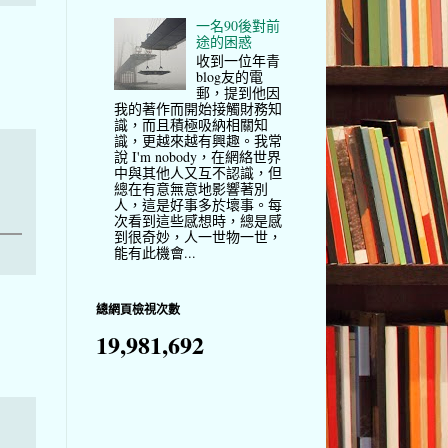
一名90後對前
途的困惑
收到一位年青
blog友的電
郵，提到他因
我的著作而開始接觸財務知
識，而且積極吸納相關知
識，更越來越有興趣。我常
說 I'm nobody，在網絡世界
中與其他人又互不認識，但
總在有意無意地影響著別
人，這是好事多於壞事。每
次看到這些感想時，總是感
到很奇妙，人一世物一世，
能有此機會...
總網頁檢視次數
19,981,692