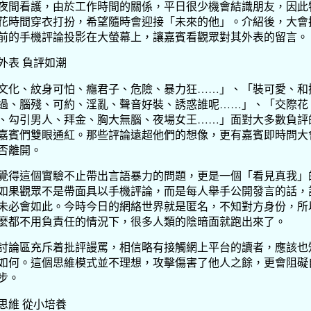
夜間看護，由於工作時間的關係，平日很少機會結識朋友，因此
花時間穿衣打扮，希望隨時會迎接「未來的他」。介紹後，大會
前的手機評論投影在大螢幕上，讓嘉賓看觀眾對其外表的留言。
外表 負評如潮
文化、紋身可怕、癮君子、危險、暴力狂……」、「裝可愛、和
過、腦殘、可約、淫亂、聲音好裝、誘惑誰呢……」、「交際花
、勾引男人、拜金、胸大無腦、夜場女王……」面對大多數負評
嘉賓們雙眼通紅。那些評論遠超他們的想像，更有嘉賓即時問大
否離開。
覺得這個實驗不止帶出言語暴力的問題，更是一個「看見真我」
如果觀眾不是帶面具以手機評論，而是每人舉手公開發言的話，
未必會如此。今時今日的網絡世界就是匿名，不知對方身份，所
麼都不用負責任的情況下，很多人類的陰暗面就跑出來了。
討論區充斥着批評謾罵，相信略有接觸網上平台的讀者，應該也
如何。這個思維模式並不理想，攻擊傷害了他人之餘，更會阻礙
步。
思維 從小培養