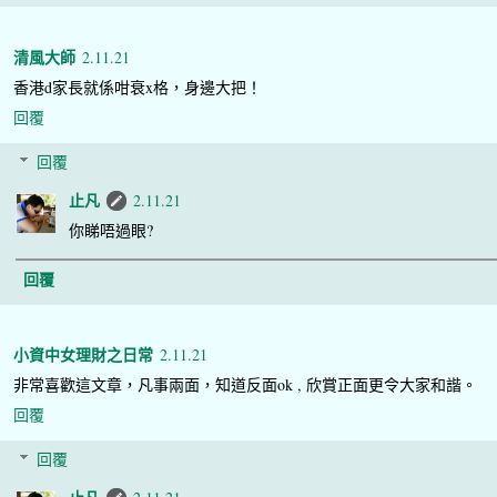
清風大師
2.11.21
香港d家長就係咁衰x格，身邊大把！
回覆
回覆
止凡
2.11.21
你睇唔過眼?
回覆
小資中女理財之日常
2.11.21
非常喜歡這文章，凡事兩面，知道反面ok , 欣賞正面更令大家和諧。
回覆
回覆