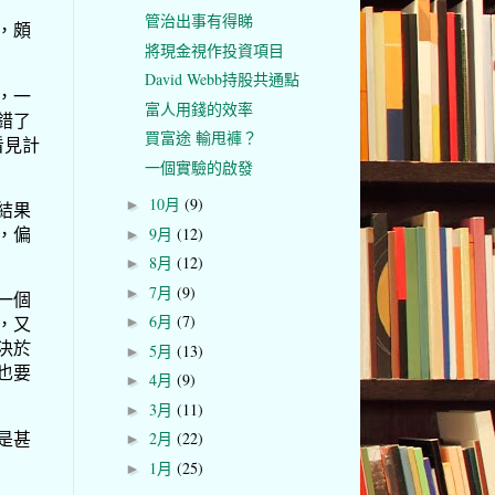
管治出事有得睇
，頗
將現金視作投資項目
David Webb持股共通點
，一
富人用錢的效率
錯了
買富途 輸甩褲？
看見計
一個實驗的啟發
10月
(9)
►
結果
，偏
9月
(12)
►
8月
(12)
►
7月
(9)
►
一個
6月
(7)
，又
►
決於
5月
(13)
►
也要
4月
(9)
►
3月
(11)
►
是甚
2月
(22)
►
1月
(25)
►