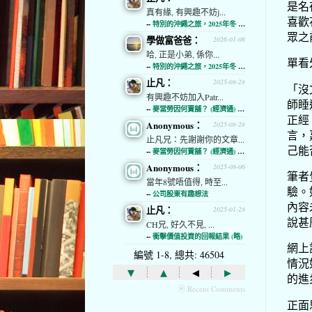
是名
真有緣, 有興趣不妨j...
喜歡
--
特別的沖繩之旅，2025年冬 (經濟通)
眾之
學做富爸爸：
2026-01-06
哈, 正是小弟, 係你...
單看
--
特別的沖繩之旅，2025年冬 (經濟通)
止凡：
2025-08-28
「沒
有興趣不妨加入Patr...
師睡
--
麥當勞因何賣舖？ (經濟通) (略)
正經
Anonymous：
2025-08-28
言，
止凡兄：先謝謝你的文章...
己能
--
麥當勞因何賣舖？ (經濟通) (略)
Anonymous：
2025-08-06
筆者
當年8號唔值得, 時至...
驗。
--
公司股東有趣想法
內容
止凡：
2025-01-28
說甚
CH兄, 好久不見, ...
--
衝擊價值投資的回報結果 (略)
網上
編號 1-8, 總共: 46504
情況
▾
▴
◂
▸
的進
ⓦ Recent Comments
正面