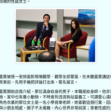
短裙的性感女士。
嘉賓被逐一安排面對現場觀眾．觀眾全部蒙面，在未聽嘉賓講述
背景前，先用手機把評論打出來，匿名留言。
嘉賓開始自我介紹，那位滿身紋身的男子，本職是紋身師。他非
物，家中也有養小動物，不時會到流浪狗站當義工，可謂愛心滿
角色衣着的那位女士是一名小學音樂老師，她喜歡這個行業，因
與小朋友相處，圈子不太複雜，內心世界非常純潔；穿着性感的