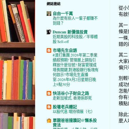
網誌連結
從小
自由一千萬
有啟
為什麼有些人一輩子都賺不
到錢？
其一
條是
Duncan 新價值投資
近期美股的科技股／半導體
一條
股 Sell-off
錯的
市場先生自語
其二
#渣打集團 2026年第二季業
績超預期! 管理層上調指引
大家
釋放什麼信號? 財富管理成
偏只
增長關鍵,對港股銀行板塊有
何啟示?市場先生直播
別輕
室-2026年8月2日星期日晚
成功
上9點30分
怎能
快活谷小子財自之路
你有
走新加坡式, 香港係即死
積點
股壇老兵鍾記
以股代息 增持領展（七）
除此
單親爸爸撞牆記@懶系投
麼人
資法