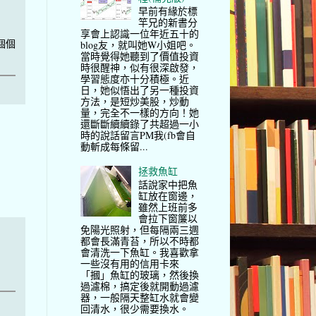
早前有緣於標
竿兄的新書分
享會上認識一位年近五十的
個個
blog友，就叫她W小姐吧。
當時覺得她聽到了價值投資
時很醒神，似有很深啟發，
學習態度亦十分積極。近
日，她似悟出了另一種投資
方法，是短炒美股，炒動
量，完全不一樣的方向！她
還斷斷續續錄了共超過一小
時的說話留言PM我(fb會自
動斬成每條留...
拯救魚缸
話說家中把魚
缸放在窗邊，
雖然上班前多
會拉下窗簾以
免陽光照射，但每隔兩三週
都會長滿青苔，所以不時都
會清洗一下魚缸。我喜歡拿
一些沒有用的信用卡來
「摑」魚缸的玻璃，然後換
過濾棉，搞定後就開動過濾
器，一般隔天整缸水就會變
回清水，很少需要換水。