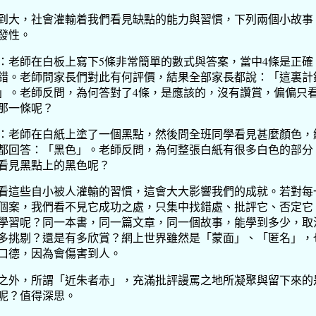
到大，社會灌輸着我們看見缺點的能力與習慣，下列兩個小故事
發性。
：老師在白板上寫下5條非常簡單的數式與答案，當中4條是正確
錯。老師問家長們對此有何評價，結果全部家長都說：「這裏計
」。老師反問，為何答對了4條，是應該的，沒有讚賞，偏偏只
那一條呢？
：老師在白紙上塗了一個黑點，然後問全班同學看見甚麼顏色，
都回答：「黑色」。老師反問，為何整張白紙有很多白色的部分
看見黑點上的黑色呢？
看這些自小被人灌輸的習慣，這會大大影響我們的成就。若對每
個案，我們看不見它成功之處，只集中找錯處、批評它、否定它
學習呢？同一本書，同一篇文章，同一個故事，能學到多少，取
多挑剔？還是有多欣賞？網上世界雖然是「蒙面」、「匿名」，
口德，因為會傷害到人。
之外，所謂「近朱者赤」，充滿批評謾罵之地所凝聚與留下來的
呢？值得深思。