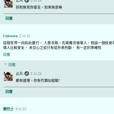
止凡
2.11.21
好耐無見你留言，別來無恙嘛
回覆
Unknown
2.11.21
這個世界一向如此運行， 人靠衣裝，先敬羅衣後敬人，假設一個紋身
壞人比較安全， 未交心之前只有從外表判斷， 有一定的準確性
回覆
回覆
止凡
2.11.21
都有道理，你有冇類似經驗?
回覆
賽烈士
3.11.21