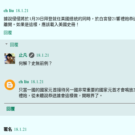
ch liu
18.1.21
據說侵侵將於1月20日拜登就任美國總統的同時，於白宮發21響禮炮恭
離開。如果是這樣，應該載入美國史冊！
回覆
回覆
止凡
18.1.21
何解？史無前例？
ch liu
18.1.21
只當一國的國家元首接待另一國非常重要的國家元首才會鳴放2
禮炮，從未聽說恭送誰會這樣做，開眼界了。
回覆
匿名
18.1.21