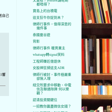
又黃標？youtube講呢啲
都唔得？
寶島上的台積電
送自己
這支狂牛你捉到未？
律師行事件，值得深思的
幾件事
泰國曼谷遊
背影
律師行事件 暖男業主
whatsapp轉signal笑料
工程師賺近億退休
女股神狂掃這支ADR
1響
律師行被封，事件極嚴重
卻無人理
紐交所要求中移動、中電
信及聯通除牌 何以樂
觀？
認清投資關鍵位
一招教你贏盡微信女錢？