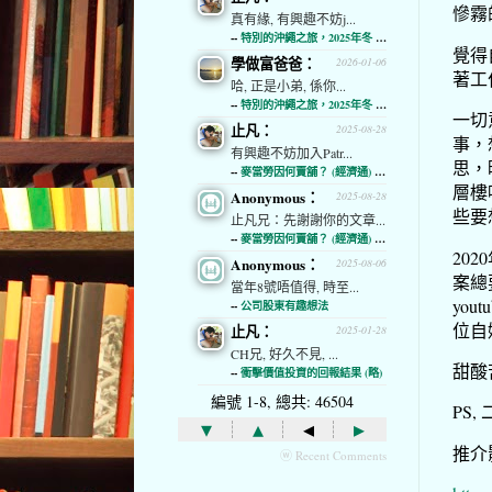
慘霧
真有緣, 有興趣不妨j...
--
特別的沖繩之旅，2025年冬 (經濟通)
覺得
學做富爸爸：
2026-01-06
著工
哈, 正是小弟, 係你...
--
特別的沖繩之旅，2025年冬 (經濟通)
一切
止凡：
2025-08-28
事，
有興趣不妨加入Patr...
思，
--
麥當勞因何賣舖？ (經濟通) (略)
層樓
Anonymous：
2025-08-28
些要
止凡兄：先謝謝你的文章...
--
麥當勞因何賣舖？ (經濟通) (略)
20
Anonymous：
2025-08-06
案總
當年8號唔值得, 時至...
yo
--
公司股東有趣想法
位自
止凡：
2025-01-28
CH兄, 好久不見, ...
甜酸
--
衝擊價值投資的回報結果 (略)
編號 1-8, 總共: 46504
PS
▾
▴
◂
▸
推介
ⓦ Recent Comments