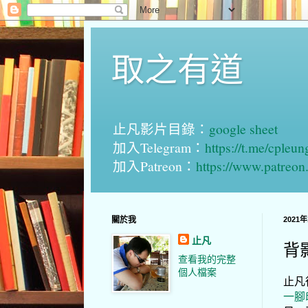
取之有道
止凡影片目錄：
google sheet
加入Telegram：
https://t.me/cpleu
加入Patreon：
https://www.patreo
關於我
2021
止凡
背
查看我的完整
個人檔案
止凡
一腳