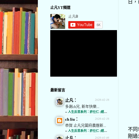
日，
止凡YT頻道
最新留言
止凡：
2026-02-16
多謝ch兄, 新年快樂...
--
人生反思系列：許仕仁 (經濟通)
ch liu：
2026-02-16
恭賀 止凡兄闔府農曆新...
不同
--
人生反思系列：許仕仁 (經濟通)
剛過
止凡：
2026-01-06