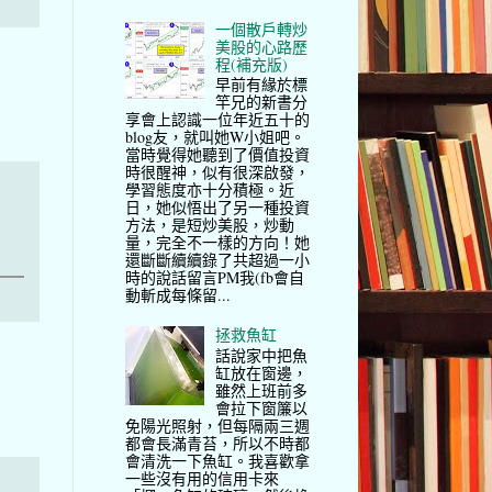
一個散戶轉炒
美股的心路歷
程(補充版)
早前有緣於標
竿兄的新書分
享會上認識一位年近五十的
blog友，就叫她W小姐吧。
當時覺得她聽到了價值投資
時很醒神，似有很深啟發，
學習態度亦十分積極。近
日，她似悟出了另一種投資
方法，是短炒美股，炒動
量，完全不一樣的方向！她
還斷斷續續錄了共超過一小
時的說話留言PM我(fb會自
動斬成每條留...
拯救魚缸
話說家中把魚
缸放在窗邊，
雖然上班前多
會拉下窗簾以
免陽光照射，但每隔兩三週
都會長滿青苔，所以不時都
會清洗一下魚缸。我喜歡拿
一些沒有用的信用卡來