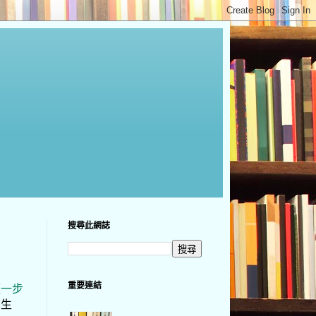
搜尋此網誌
重要連結
《
一步
歲生