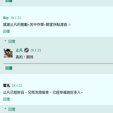
回覆
Roy
18.1.21
感謝止凡的勉勵~苦中作樂~期望快點渡過 :)
回覆
回覆
止凡
18.1.21
真的，期待
回覆
匿名
18.1.21
止凡已經財自，兄唔洗煩搵食，已經幸福過好多人~
回覆
回覆