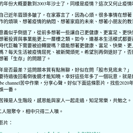
的年份大概要數到2003年沙士了，同樣是疫情？這次又何止疫情
自己近年眉頭多皺了，在家寡言了，因為心煩。很多事情在想著
作的煩瑣、想著疫情的納悶、想著家庭的未來、想著小朋友的教
意義似乎倒退了，從前多想著一些讓自己更健康、更富足、更快
想著投資與事業能更上一層樓之類。如今，連基本生活模式都要
時代巨輪下需要被迫轉變嗎？還能想著更健康、富足、快樂、更
嗎？每天生活被疫情屈死、被新聞煩死。希望別再倒退好了，否
想著「生存」的問題了。
20年是否最差？這問題本質有點無聊，好似在問「股市見底未？」
要待過後回看倒後鏡才能知曉。幸好這些年多了一個玩意，就是
utube channel苦中作樂，分享心聲。好似下面這條影片，找些2020
娛一番。
苦辣是人生階段，感恩能與家人一起走過，知足常樂，共勉之。
, 二人限聚令，相中只得二人噢。
影片：