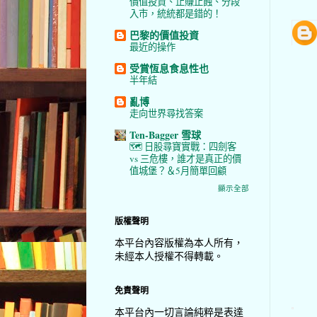
價值投資、止賺止蝕、分段
入市，統統都是錯的！
巴黎的價值投資
最近的操作
受賞恆息食息性也
半年結
亂博
走向世界尋找答案
Ten-Bagger 雪球
🗺️ 日股尋寶實戰：四劍客
vs 三危樓，誰才是真正的價
值城堡？＆5月簡單回顧
顯示全部
版權聲明
本平台內容版權為本人所有，
未經本人授權不得轉載。
免責聲明
本平台內一切言論純粹是表達