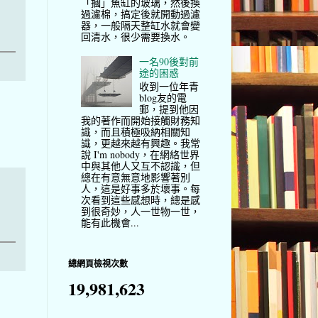
「摑」魚缸的玻璃，然後換
過濾棉，搞定後就開動過濾
器，一般隔天整缸水就會變
回清水，很少需要換水。
一名90後對前
途的困惑
收到一位年青
blog友的電
郵，提到他因
我的著作而開始接觸財務知
識，而且積極吸納相關知
識，更越來越有興趣。我常
說 I'm nobody，在網絡世界
中與其他人又互不認識，但
總在有意無意地影響著別
人，這是好事多於壞事。每
次看到這些感想時，總是感
到很奇妙，人一世物一世，
能有此機會...
總網頁檢視次數
19,981,623