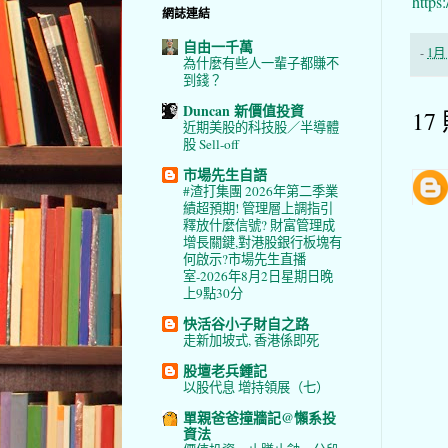
https
網誌連結
自由一千萬
-
1月 
為什麼有些人一輩子都賺不
到錢？
Duncan 新價值投資
17
近期美股的科技股／半導體
股 Sell-off
市場先生自語
#渣打集團 2026年第二季業
績超預期! 管理層上調指引
釋放什麼信號? 財富管理成
增長關鍵,對港股銀行板塊有
何啟示?市場先生直播
室-2026年8月2日星期日晚
上9點30分
快活谷小子財自之路
走新加坡式, 香港係即死
股壇老兵鍾記
以股代息 增持領展（七）
單親爸爸撞牆記@懶系投
資法