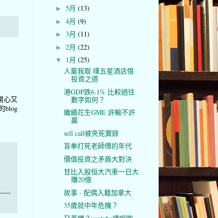
5月
(13)
►
4月
(9)
►
3月
(11)
►
2月
(22)
►
1月
(25)
▼
人棄我取 嘆五星酒店悟
投資之道
港GDP跌6.1% 比較過往
開心又
數字如何？
blog
繼續花生GME 許輸不許
贏
sell call被夾死實錄
盲拳打死老師傅的年代
價值投資之矛盾大對決
甘比入股恒大汽車一日大
賺20億
故事 - 配偶入籍加拿大
35歲就中年危機？