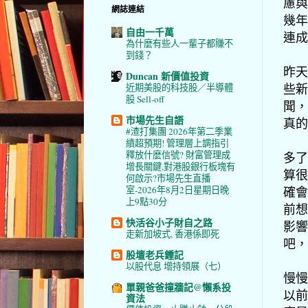
慮與
網誌連結
幾年
自由一千萬
連成
為什麼有些人一輩子都賺不
到錢？
昨天
Duncan 新價值投資
些新
近期美股的科技股／半導體
股 Sell-off
聞，
市場先生自語
真的
#渣打集團 2026年第二季業
績超預期! 管理層上調指引
釋放什麼信號? 財富管理成
多了
增長關鍵,對港股銀行板塊有
算很
何啟示?市場先生直播
確會
室-2026年8月2日星期日晚
上9點30分
前想
快活谷小子財自之路
影響
走新加坡式, 香港係即死
吧，
股壇老兵鍾記
以股代息 增持領展（七）
慢慢
單親爸爸撞牆記@懶系投
以前
資法