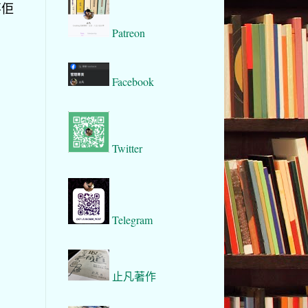
事佢
Patreon
Facebook
Twitter
Telegram
止凡著作