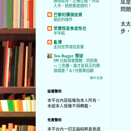
價值投資、止賺止蝕、分段
底是
入市，統統都是錯的！
問題
巴黎的價值投資
最近的操作
太太
受賞恆息食息性也
步，
半年結
亂博
走向世界尋找答案
Ten-Bagger 雪球
🗺️ 日股尋寶實戰：四劍客
vs 三危樓，誰才是真正的價
值城堡？＆5月簡單回顧
顯示全部
版權聲明
本平台內容版權為本人所有，
未經本人授權不得轉載。
免責聲明
本平台內一切言論純粹是表達