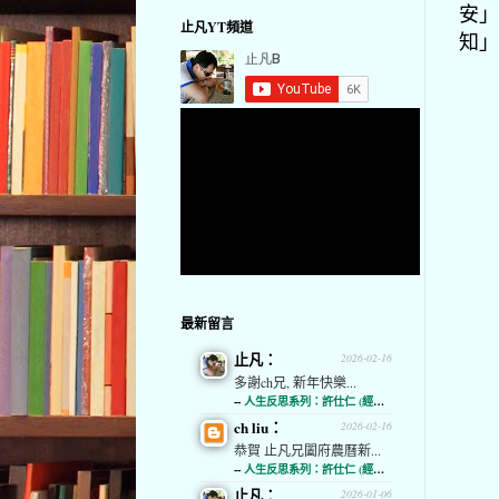
安」
止凡YT頻道
知」
最新留言
止凡：
2026-02-16
多謝ch兄, 新年快樂...
--
人生反思系列：許仕仁 (經濟通)
ch liu：
2026-02-16
恭賀 止凡兄闔府農曆新...
--
人生反思系列：許仕仁 (經濟通)
止凡：
2026-01-06