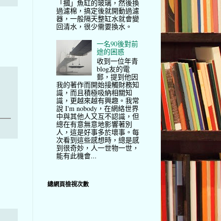
「摑」魚缸的玻璃，然後換
過濾棉，搞定後就開動過濾
器，一般隔天整缸水就會變
回清水，很少需要換水。
一名90後對前
途的困惑
收到一位年青
blog友的電
郵，提到他因
我的著作而開始接觸財務知
識，而且積極吸納相關知
識，更越來越有興趣。我常
說 I'm nobody，在網絡世界
中與其他人又互不認識，但
總在有意無意地影響著別
人，這是好事多於壞事。每
次看到這些感想時，總是感
到很奇妙，人一世物一世，
能有此機會...
總網頁檢視次數