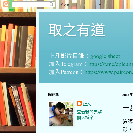
取之有道
止凡影片目錄：
google sheet
加入Telegram：
https://t.me/cpleu
加入Patreon：
https://www.patreo
關於我
2016
止凡
一
查看我的完整
個人檔案
這張
影，