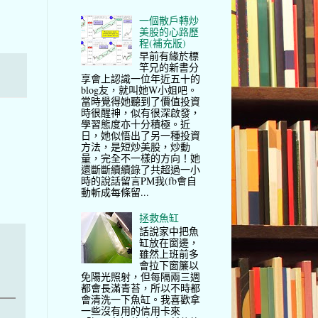
一個散戶轉炒
美股的心路歷
程(補充版)
早前有緣於標
竿兄的新書分
享會上認識一位年近五十的
blog友，就叫她W小姐吧。
當時覺得她聽到了價值投資
時很醒神，似有很深啟發，
學習態度亦十分積極。近
日，她似悟出了另一種投資
方法，是短炒美股，炒動
量，完全不一樣的方向！她
還斷斷續續錄了共超過一小
時的說話留言PM我(fb會自
動斬成每條留...
拯救魚缸
話說家中把魚
缸放在窗邊，
雖然上班前多
會拉下窗簾以
免陽光照射，但每隔兩三週
都會長滿青苔，所以不時都
會清洗一下魚缸。我喜歡拿
一些沒有用的信用卡來