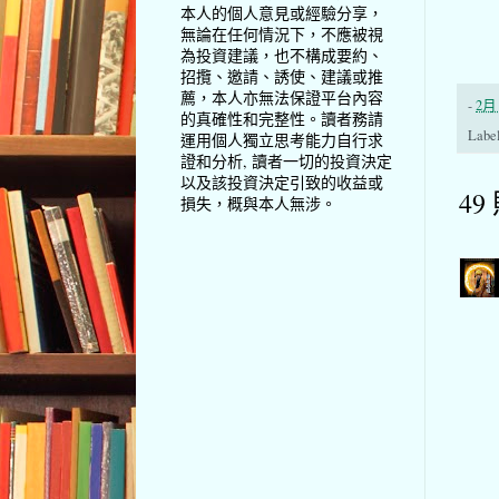
本人的個人意見或經驗分享，
無論在任何情況下，不應被視
為投資建議，也不構成要約、
招攬、邀請、誘使、建議或推
薦，本人亦無法保證平台內容
-
2月 
的真確性和完整性。讀者務請
Labe
運用個人獨立思考能力自行求
證和分析, 讀者一切的投資決定
以及該投資決定引致的收益或
49
損失，概與本人無涉。