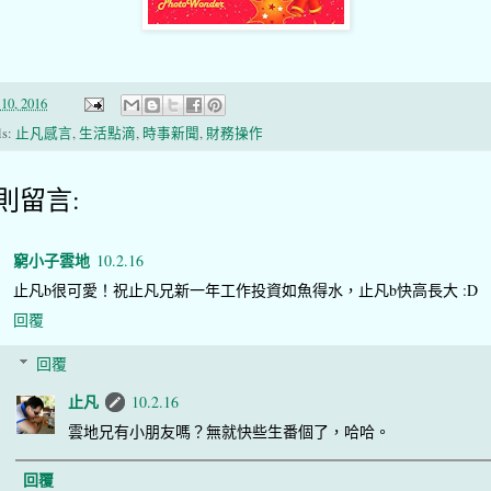
10, 2016
ls:
止凡感言
,
生活點滴
,
時事新聞
,
財務操作
 則留言:
窮小子雲地
10.2.16
止凡b很可愛！祝止凡兄新一年工作投資如魚得水，止凡b快高長大 :D
回覆
回覆
止凡
10.2.16
雲地兄有小朋友嗎？無就快些生番個了，哈哈。
回覆