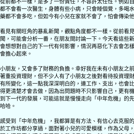
從前
都
不一樣，是多了一份責任，不容許太任性。例如
都不會看一次醫生，身體有些小病，只會睡個覺，多喝
藥都不會多吃，但如今有小兒在家就不會了，怕會傳染
看見有關旺角的暴亂新聞，觀點角度都不一樣。從前看
聞，可能會分析一番，在朋友間討論一下。今天看這些
會想想對自己的下一代有何影響，情況再惡化下去會怎
會擔心起來。
小朋友，又會多了財務的負擔。幸好我在未有小朋友之
著重投資理財，但不少人有了小朋友之後對看待投資理
有所變化，這一點我深深明白的，連工作、支出，也會
得更清楚才會去做，因為出問題時不只影響自己，更有
到下一代的發展，可能這就是慢慢走向「中年危機」的
哈哈。
感受到「中年危機」，我都算是有方法、有信心去克服
於工作坊都分享過，面對著小兒的可愛模樣，作為父母