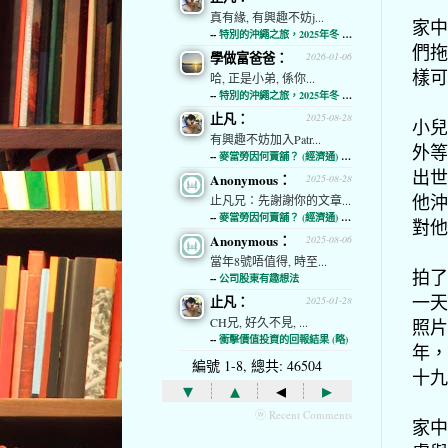
真有緣, 有興趣不妨j...
家中
--
特別的沖繩之旅，2025年冬 (經濟通)
們拖
學做富爸爸：
2026-01-06
樣可
哈, 正是小弟, 係你...
--
特別的沖繩之旅，2025年冬 (經濟通)
止凡：
2025-08-28
小兒
有興趣不妨加入Patr...
外等
--
麥當勞因何賣舖？ (經濟通) (略)
出世
Anonymous：
2025-08-28
他沖
止凡兄：先謝謝你的文章...
--
麥當勞因何賣舖？ (經濟通) (略)
對他
Anonymous：
2025-08-06
當年8號唔值得, 時至...
拍了
--
公司股東有趣想法
一天
止凡：
2025-01-28
CH兄, 好久不見, ...
照片
--
衝擊價值投資的回報結果 (略)
年，
編號 1-8, 總共: 46504
十九
▾
▴
◂
▸
ⓦ Recent Comments
家中