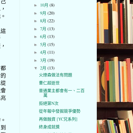
自己
10月
(8)
►
水，
9月
(20)
►
他。
8月
(22)
►
7月
(13)
►
見這
6月
(13)
►
新
5月
(15)
樣，
►
4月
(11)
►
3月
(19)
►
前都
2月
(13)
▼
財的
火燎森做法有問題
比從
曹仁超逝世
機會
普通業主都會有一、二百
萬
先兆
拒絕第N次
從年報中發掘競爭優勢
再做融資 [YC兄系列]
的。
，到
終身成就獎