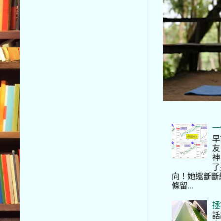
一
早
友
神
了
向！她還斷斷
條留...
拯
話