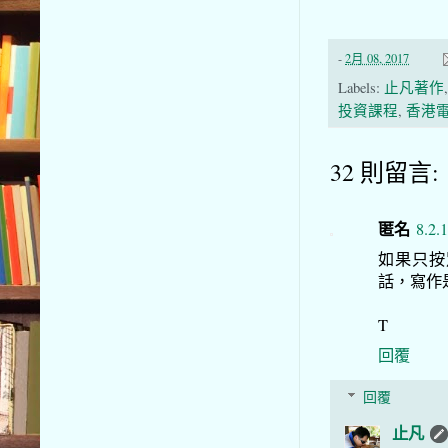
-
2月 08, 2017
Labels:
止凡著作
投資課程
,
香港
32 則留言:
匿名
8.2.
如果只按
話，寫作
T
回覆
回覆
止凡