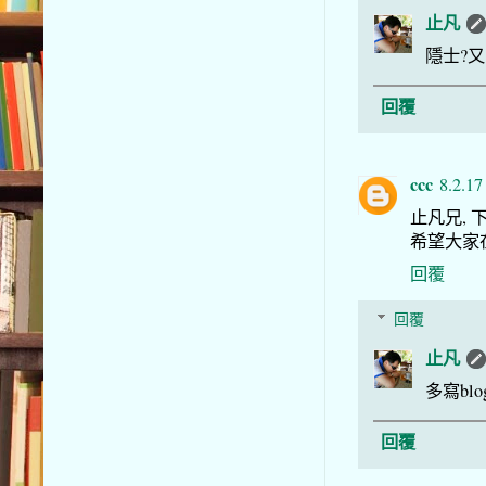
止凡
隱士?
回覆
ccc
8.2.17
止凡兄, 下
希望大家在
回覆
回覆
止凡
多寫bl
回覆