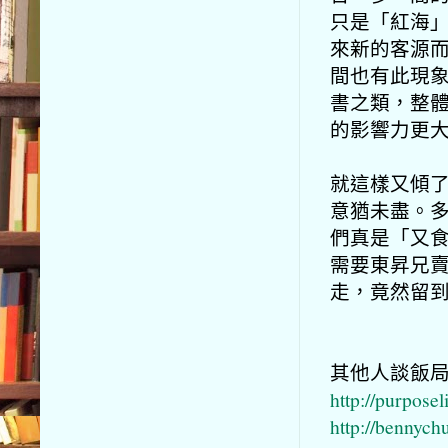
只是「紅海
來新的客源而
間也有此現象
書之類，整體看
的影響力更
就這樣又傾
意猶未盡。
們真是「又
需要東昇兄賣
走，竟然留
其他人談飯局的
http://purpose
http://bennych