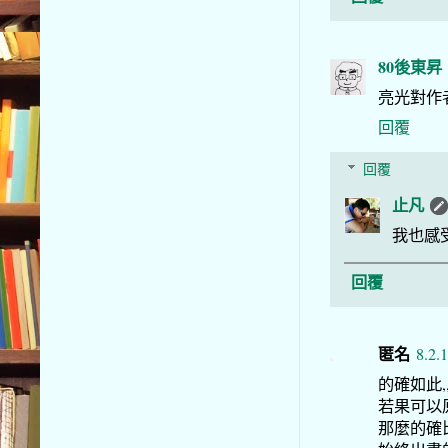
80後東昇
亮光對作
回覆
回覆
止凡
我也感
回覆
匿名
8.2.
的確如此,
若果可以原
那麼的確比