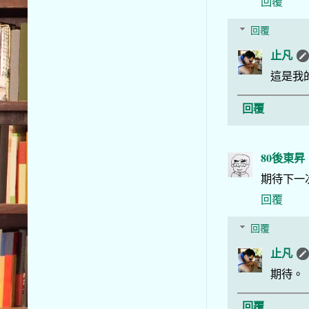
回覆
回覆
止凡
這是我
回覆
80後東昇
期待下一
回覆
回覆
止凡
期待。
回覆