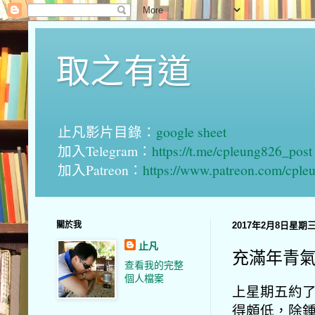
取之有道
止凡影片目錄：
google sheet
加入Telegram：
https://t.me/cpleung826_post
加入Patreon：
https://www.patreon.com/cple
關於我
2017年2月8日星期
止凡
充滿年青
查看我的完整
個人檔案
上星期五約了
得頗低，除鍾