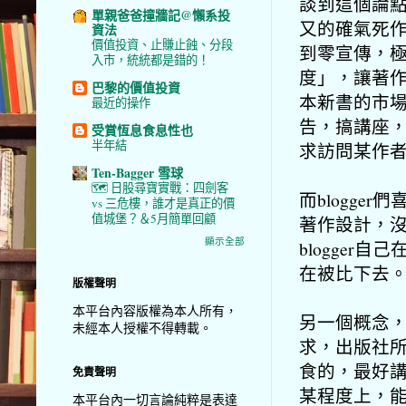
談到這個論
單親爸爸撞牆記@懶系投
又的確氣死作
資法
價值投資、止賺止蝕、分段
到零宣傳，
入市，統統都是錯的！
度」，讓著
巴黎的價值投資
本新書的市
最近的操作
告，搞講座
受賞恆息食息性也
半年結
求訪問某作
Ten-Bagger 雪球
🗺️ 日股尋寶實戰：四劍客
而blogg
vs 三危樓，誰才是真正的價
值城堡？＆5月簡單回顧
著作設計，
顯示全部
blogger
在被比下去
版權聲明
本平台內容版權為本人所有，
另一個概念
未經本人授權不得轉載。
求，出版社
食的，最好
免責聲明
某程度上，
本平台內一切言論純粹是表達