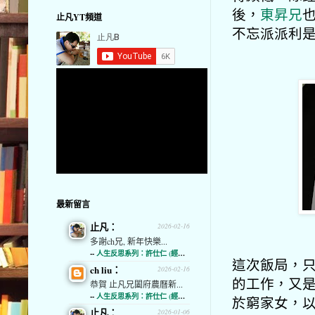
後，
東昇兄
止凡YT頻道
不忘派派利
最新留言
止凡：
2026-02-16
多謝ch兄, 新年快樂...
--
人生反思系列：許仕仁 (經濟通)
這次飯局，
ch liu：
2026-02-16
的工作，又是
恭賀 止凡兄闔府農曆新...
--
人生反思系列：許仕仁 (經濟通)
於窮家女，
止凡：
2026-01-06