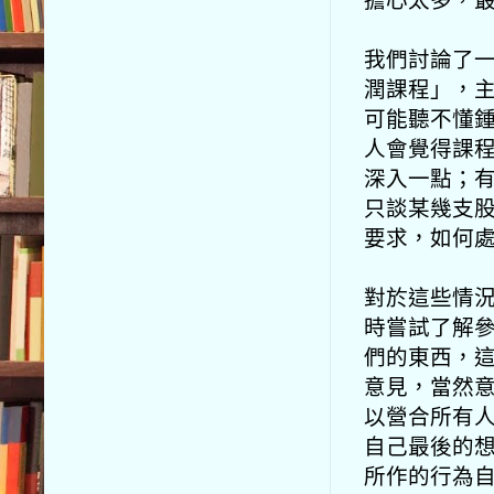
我們討論了
潤課程」，
可能聽不懂
人會覺得課
深入一點；
只談某幾支
要求，如何
對於這些情
時嘗試了解
們的東西，
意見，當然
以營合所有
自己最後的
所作的行為