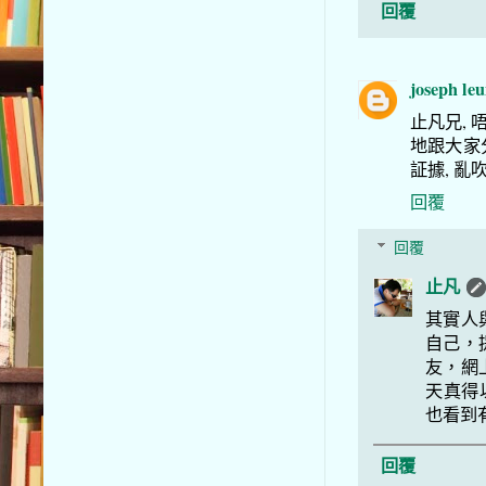
回覆
joseph le
止凡兄, 
地跟大家
証據, 亂
回覆
回覆
止凡
其實人
自己，
友，網
天真得
也看到
回覆