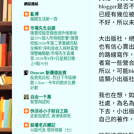
網誌連結
blogge
已經有幾位
亂博
揭開生活新一頁
不好，所以
市場先生自語
匯豐控股受徵收境外保單收
大出版社，
益20%個人所得税影響?匯豐
控股2026年第二季業績亮點
也有信心賣
全解析!淨利息收入與財富管
的路線寫作
理雙輪驅動!市場先生直播
室-2026年8月9日星期日晚
者寫一些營
上9點30分
所以，可能b
Duncan 新價值投資
這類小出版
投資馬拉松 - 烈日下市區練
跑 12km，今年的跑步比賽
計劃
我也在想，如
自由一千萬
社處，為名
智慧與認知
下去，小出
快活谷小子財自之路
走新加坡式, 香港係即死
自己的著作
股壇老兵鍾記
以股代息 增持領展（七）