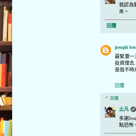
我認為
來。
回覆
joseph le
最緊要一
投資理念,
是我不時
回覆
回覆
止凡
多謝J
點恐怖