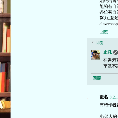
始終出書
能夠有自
各位有自
努力,,互勉之
cleverpeopl
回覆
回覆
止凡
在香港
享就不
回覆
匿名
8.2.
有時作者
小弟大約