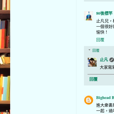
80後標竿
止凡兄，
一個很好
愉快！
回覆
回覆
止凡
大家寫
回覆
Bighead 
進大衆書局
一起，過