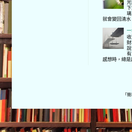
光
下
璃
就會變回清水
一
收
財
說
有
感想時，總是
「簡