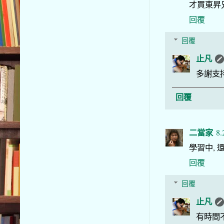
才買東昇
回覆
回覆
止凡
多謝支
回覆
二當家
8.
學習中,
回覆
回覆
止凡
有時間