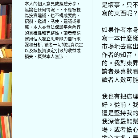
是壞事，只
本人的個人意見或經驗分享，
無論在任何情況下，不應被視
寫的東西呢
為投資建議，也不構成要約、
招攬、邀請、誘使、建議或推
薦，本人亦無法保證平台內容
如果作者本
的真確性和完整性。讀者務請
寫一本什麼
運用個人獨立思考能力自行求
證和分析, 讀者一切的投資決定
市場地去寫
以及該投資決定引致的收益或
作者的知音
損失，概與本人無涉。
的。我對東
讀者是喜歡
讀者人數可
我也有把這理
好。從前，
還是堅持我
我深信最能
場，或者擔
擔心太多，