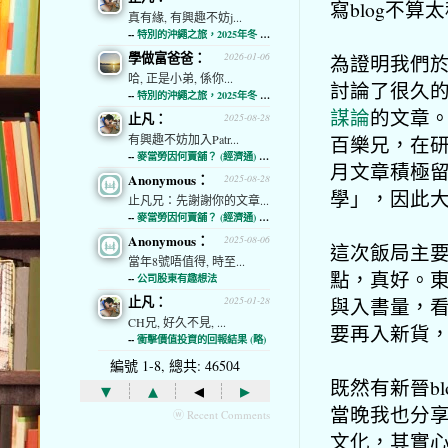
寫blog不
真有緣, 有興趣不妨j...
--
特別的沖繩之旅，2025年冬 (經濟通)
學做富爸爸：
為證明我們
2026-01-06
哈, 正是小弟, 係你...
討論了很久
--
特別的沖繩之旅，2025年冬 (經濟通)
謀論
的文章
止凡：
2025-08-28
百樂兄，在
有興趣不妨加入Patr...
--
麥當勞因何賣舖？ (經濟通) (略)
月文章積極
Anonymous：
2025-08-28
學」，因此
止凡兄：先謝謝你的文章...
--
麥當勞因何賣舖？ (經濟通) (略)
Anonymous：
2025-08-06
這次飯局主
當年8號唔值得, 時至...
點，真好。
--
公司股東有趣想法
止凡：
與入書量，
2025-01-28
CH兄, 好久不見, ...
要再入新貨
--
衝擊價值投資的回報結果 (略)
編號 1-8, 總共: 46504
既然有新晉b
▾
▴
◂
▸
當晚我也分享
ⓦ Recent Comments
文化，其實