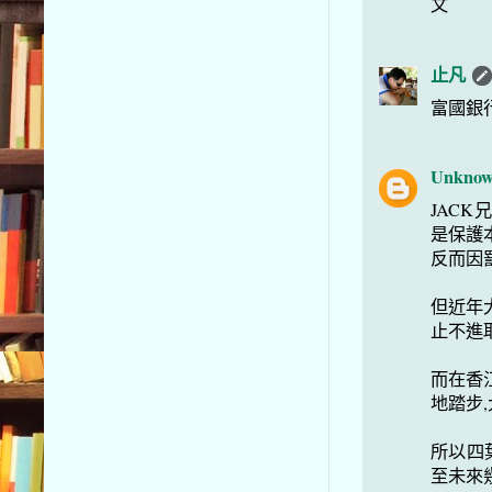
文
止凡
富國銀
Unkno
JAC
是保護
反而因
但近年
止不進
而在香
地踏步,
所以四
至未來