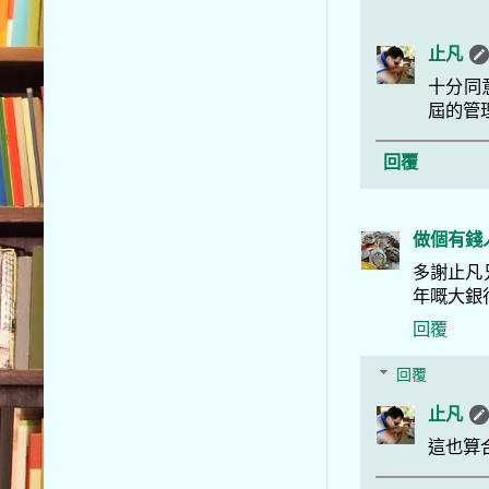
止凡
十分同
屆的管
回覆
做個有錢
多謝止凡
年嘅大銀
回覆
回覆
止凡
這也算