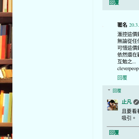
回覆
匿名
20.3
滙控這價錢
無論從任
可惜這價
依然還在觀
互勉之...
cleverpeopl
回覆
回覆
止凡
且要看
吸引。
回覆