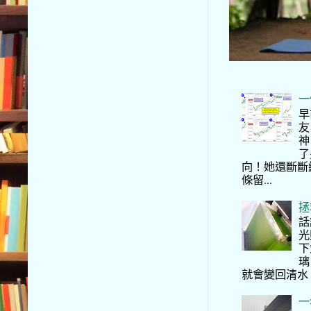
一
早
友
神
了
向！她還斷斷
條留...
拯
話
光
下
璃
就會變回清水
一