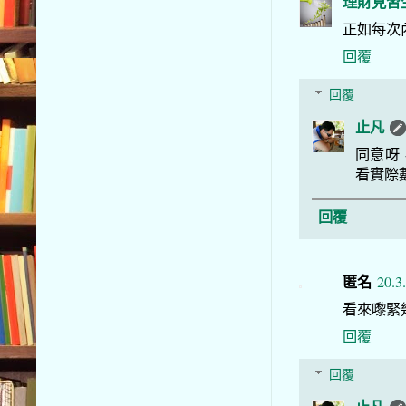
理財見習
正如每次
回覆
回覆
止凡
同意呀
看實際
回覆
匿名
20.3
看來嚟緊
回覆
回覆