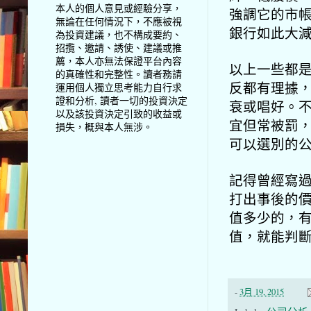
本人的個人意見或經驗分享，
強調它的市
無論在任何情況下，不應被視
銀行如此大
為投資建議，也不構成要約、
招攬、邀請、誘使、建議或推
薦，本人亦無法保證平台內容
以上一些都
的真確性和完整性。讀者務請
反都有理據
運用個人獨立思考能力自行求
證和分析, 讀者一切的投資決定
衰或唱好。
以及該投資決定引致的收益或
宜但常被罰
損失，概與本人無涉。
可以選別的
記得曾經寫
打出事後的
值多少的，
值，
就能判
-
3月 19, 2015