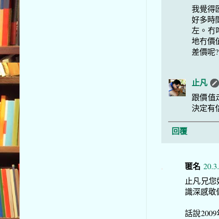
我覺得
好多時間
左。冇
地冇價
差價呢?
止凡
跟價值
決定有
回覆
匿名
20.3
止凡兄您
識深感敬
話說20