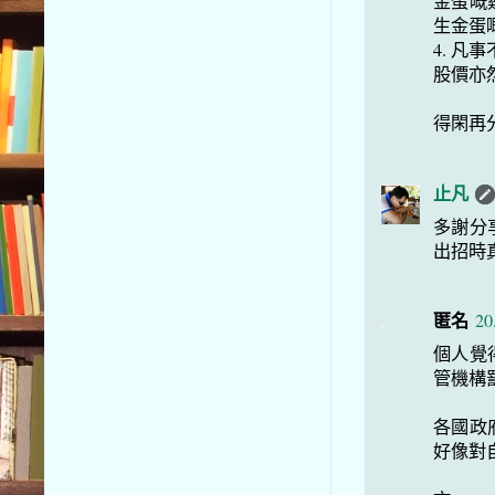
金蛋嘅
生金蛋
4. 凡事不能睇表面 很多時候都不是單一因素 油價如是 國際銀行
股價亦
得閑再
止凡
多謝分
出招時
匿名
20
個人覺得
管機構
各國政
好像對自