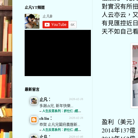
對實況有所
止凡YT頻道
人云亦云，
有見匯控近
天
不如自己
最新留言
止凡：
2026-02-16
多謝ch兄, 新年快樂...
--
人生反思系列：許仕仁 (經濟通)
ch liu：
2026-02-16
盈利（美元
恭賀 止凡兄闔府農曆新...
2014年137億
--
人生反思系列：許仕仁 (經濟通)
止凡：
2026-01-06