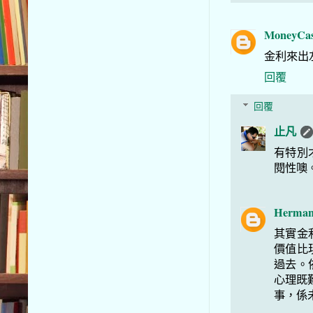
MoneyCa
金利來出
回覆
回覆
止凡
有特別
閱性噢
Herma
其實金
價值比
過去。
心理既
事，係