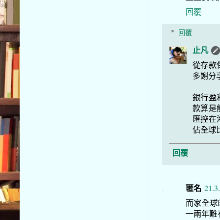
回覆
回覆
止凡
從存款
多謝分
銀行盈
款算是
匯控在
佔全球
回覆
匿名
21.3
而家全球
一兩年難有作為