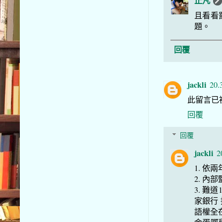
止凡
且看看
題。
回覆
jackli
20.
此留言已
回覆
回覆
jackli
2
1. 依
2. 內
3. 難
家銀行 
語權全