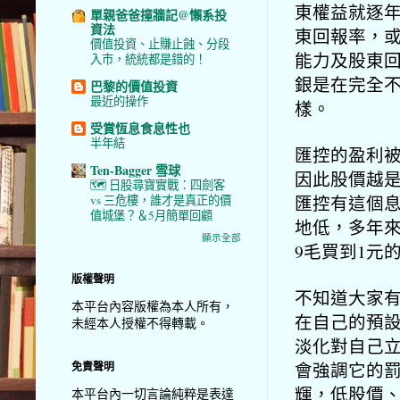
東權益就逐
單親爸爸撞牆記@懶系投
資法
東回報率，
價值投資、止賺止蝕、分段
能力及股東
入市，統統都是錯的！
銀是在完全
巴黎的價值投資
最近的操作
樣。
受賞恆息食息性也
半年結
匯控的盈利
Ten-Bagger 雪球
因此股價越是
🗺️ 日股尋寶實戰：四劍客
匯控有這個
vs 三危樓，誰才是真正的價
值城堡？＆5月簡單回顧
地低，
多年來
顯示全部
9毛買到1元
版權聲明
不知道大家
本平台內容版權為本人所有，
在自己的預
未經本人授權不得轉載。
淡化對自己
會強調它的
免責聲明
輝，低股價
本平台內一切言論純粹是表達