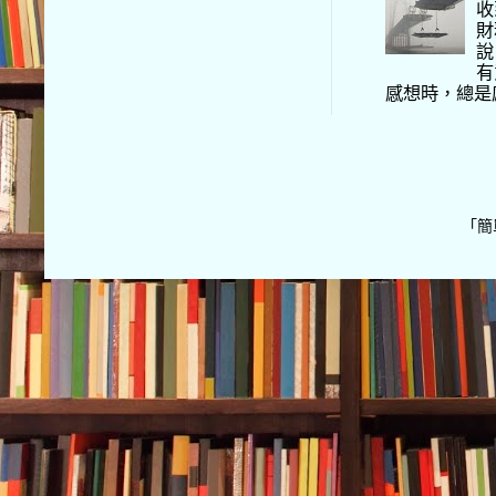
收
財
說
有
感想時，總是
「簡