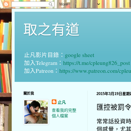
取之有道
止凡影片目錄：
google sheet
加入Telegram：
https://t.me/cpleung826_post
加入Patreon：
https://www.patreon.com/cple
關於我
2015年3月19日星期
止凡
匯控被罰
查看我的完整
個人檔案
常常話投資
個感覺，
尤