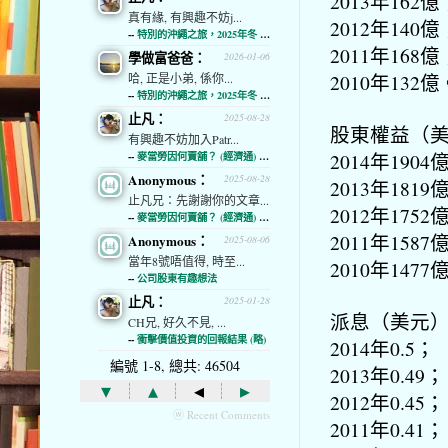
2013年162億
真有緣, 有興趣不妨j...
2012年140億
--
特別的沖繩之旅，2025年冬 (經濟通)
2011年168億
學做富爸爸：
2026-01-06
2010年132億
哈, 正是小弟, 係你...
--
特別的沖繩之旅，2025年冬 (經濟通)
止凡：
2025-08-28
股東權益（
有興趣不妨加入Patr...
2014年1904
--
麥當勞因何賣舖？ (經濟通) (略)
Anonymous：
2025-08-28
2013年1819
止凡兄：先謝謝你的文章...
2012年1752
--
麥當勞因何賣舖？ (經濟通) (略)
2011年1587
Anonymous：
2025-08-06
當年8號唔值得, 時至...
2010年1477
--
公司股東有趣想法
止凡：
2025-01-28
派息（美元
CH兄, 好久不見, ...
--
衝擊價值投資的回報結果 (略)
2014年0.5；
編號 1-8, 總共: 46504
2013年0.49；
▾
▴
◂
▸
2012年0.45；
ⓦ Recent Comments
2011年0.41；