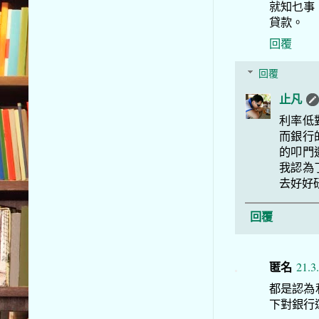
就知乜事
貸款。
回覆
回覆
止凡
利率低
而銀行
的叩門
我認為
去好好
回覆
匿名
21.3
都是認為
下對銀行