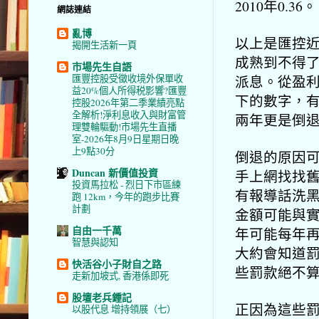
2010年0.36。
網誌連結
亂博
以上是匯控
揭開生活新一頁
成熟到不得
市場先生自語
派息。從盈
匯豐控股受徵收境外保單收
益20%個人所得税影響?匯豐
下的數字，
控股2026年第二季業績亮點
全解析!淨利息收入與財富管
兩年更是倒
理雙輪驅動!市場先生直播
室-2026年8月9日星期日晚
上9點30分
倒退的原因
Duncan 新價值投資
手上網找找
投資馬拉松 - 烈日下市區練
有報導話洗黑
跑 12km，今年的跑步比賽
計劃
金額可能與
自由一千萬
年可能每年再
智慧與認知
大約會知道罰
快活谷小子財自之路
些罰款絕不
走新加坡式, 香港係即死
股壇老兵鍾記
正因為這些
以股代息 增持領展（七）