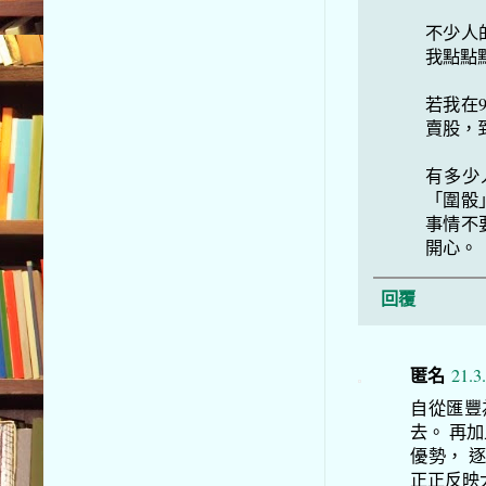
不少人
我點點
若我在
賣股，
有多少
「圍骰
事情不
開心。
回覆
匿名
21.3
自從匯豐
去。 再
優勢， 
正正反映