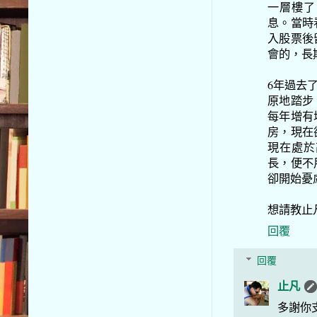
一層樓了
息。當時
入股票後
會的，長
6年過去
原地踏步
每年增有
房，現在
現在處於
長，便不
卻開始憂
想請教止
回覆
回覆
止凡
多謝你