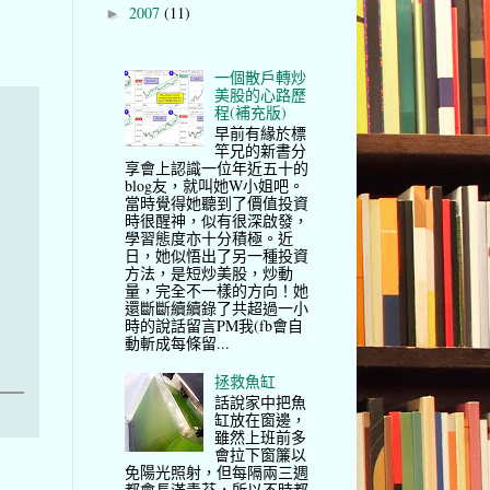
2007
(11)
►
一個散戶轉炒
美股的心路歷
程(補充版)
早前有緣於標
竿兄的新書分
享會上認識一位年近五十的
blog友，就叫她W小姐吧。
當時覺得她聽到了價值投資
時很醒神，似有很深啟發，
學習態度亦十分積極。近
日，她似悟出了另一種投資
方法，是短炒美股，炒動
量，完全不一樣的方向！她
還斷斷續續錄了共超過一小
時的說話留言PM我(fb會自
動斬成每條留...
拯救魚缸
話說家中把魚
缸放在窗邊，
雖然上班前多
會拉下窗簾以
免陽光照射，但每隔兩三週
都會長滿青苔，所以不時都