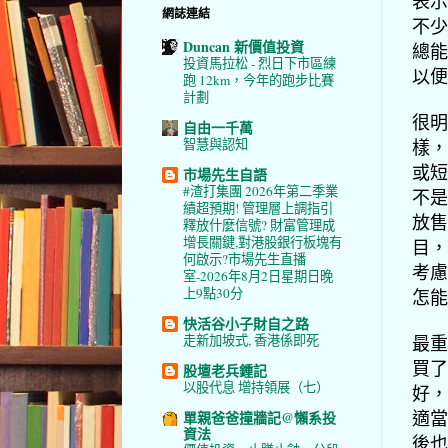
表示
網誌連結
不少
Duncan 新價值投資
總能
投資馬拉松 - 烈日下市區練
以便
跑 12km，今年的跑步比賽
計劃
很明
自由一千萬
樣，
智慧與認知
或短
市場先生自語
#渣打集團 2026年第二季業
不是
績超預期! 管理層上調指引
放售
釋放什麼信號? 財富管理成
增長關鍵,對港股銀行板塊有
目，
何啟示?市場先生直播
考慮
室-2026年8月2日星期日晚
上9點30分
怎能
快活谷小子財自之路
最重
走新加坡式, 香港係即死
買了
股壇老兵鍾記
以股代息 增持領展（七）
好，
適當
單親爸爸撞牆記@懶系投
資法
後也