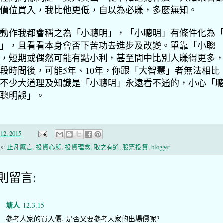
價位買入，我比他更低，
自以為必賺，多麼無知。
動作我都會稱之為「小聰明」，「小聰明」有條件化為
」，且看看本身會否下苦功去進步及改變。單靠「小聰
，
短期或偶然可能有點小利，甚至間中比別人賺得更多
段時間後，可能5年、10年，你跟「大智慧」者無法相比
不少大道理及知識是「小聰明」永遠看不通的，小心「
聰明誤」。
12, 2015
ls:
止凡感言
,
投資心態
,
投資理念
,
取之有道
,
股票投資
,
blogger
 則留言:
塘人
12.3.15
參考人家的買入價, 是否又要參考人家的出場價呢?