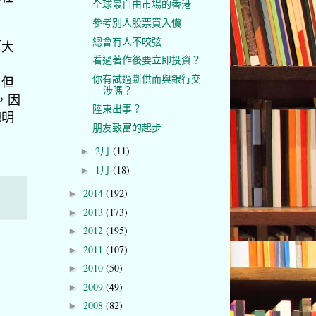
全球最自由市場的香港
參考別人股票買入價
總會有人不咬弦
「
大
看過著作後要立即投資？
你有試過斷供而與銀行交
，
但
涉嗎？
，
因
陸東出事？
聰明
朋友致富的起步
2月
(11)
►
1月
(18)
►
2014
(192)
►
2013
(173)
►
2012
(195)
►
2011
(107)
►
2010
(50)
►
2009
(49)
►
2008
(82)
►