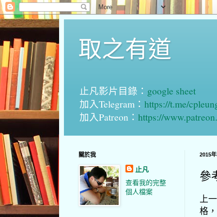
取之有道
止凡影片目錄：
google sheet
加入Telegram：
https://t.me/cpleu
加入Patreon：
https://www.patreo
關於我
2015
止凡
參
查看我的完整
個人檔案
上一
格，