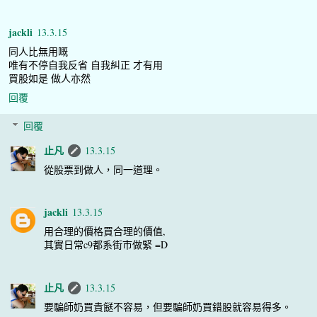
jackli
13.3.15
同人比無用嘅
唯有不停自我反省 自我糾正 才有用
買股如是 做人亦然
回覆
回覆
止凡
13.3.15
從股票到做人，同一道理。
jackli
13.3.15
用合理的價格買合理的價值,
其實日常c9都系街市做緊 =D
止凡
13.3.15
要騙師奶買貴餸不容易，但要騙師奶買錯股就容易得多。