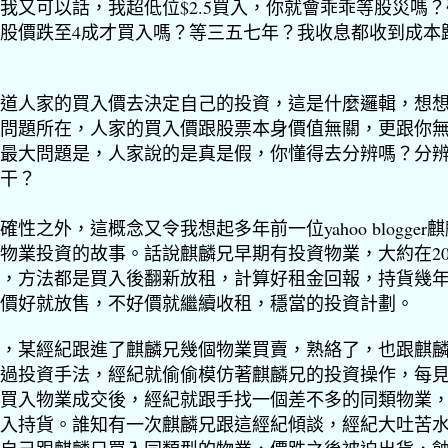
我又可以話，我超低位$2.5買入，
你就會乖乖等股災嗎？
股價跌至4成才買入嗎？
等三五七年？我收息都收到成本
道人家的買入價去決定自己的投資，這是什麼邏輯，
想
問題所在，人家的買入價跟股票本身價值無關，
更跟你
最大問題是，人家說的是真是假，你懂得去分辨嗎？
分
干？
確性之外，這概念又令我想起多年前一位yahoo blogger
物業投資的故事。
話說麒麟兄早期有投資物業，大約在20
，
方法都是買入後翻新放租，計算好租金回報，持貨幾
價好就放售，不好價就繼續收租，穩當的投資計劃。
，某經紀跟進了麒麟兄幾個物業買賣，熟絡了，
也跟麒
過投資手法，經紀就偷偷模仿著麒麟兄的投資操作，
每
買入物業成交後，經紀就跟手找一個差不多的同類物業
入持貨。誰知有一次麒麟兄跟這經紀傾談，經紀大吐苦