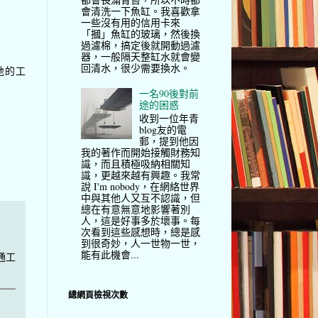
會清洗一下魚缸。我喜歡拿
一些沒有用的信用卡來
「摑」魚缸的玻璃，然後換
過濾棉，搞定後就開動過濾
器，一般隔天整缸水就會變
回清水，很少需要換水。
地的工
一名90後對前
途的困惑
收到一位年青
blog友的電
郵，提到他因
我的著作而開始接觸財務知
識，而且積極吸納相關知
識，更越來越有興趣。我常
說 I'm nobody，在網絡世界
中與其他人又互不認識，但
總在有意無意地影響著別
人，這是好事多於壞事。每
次看到這些感想時，總是感
到很奇妙，人一世物一世，
能有此機會...
通工
總網頁檢視次數