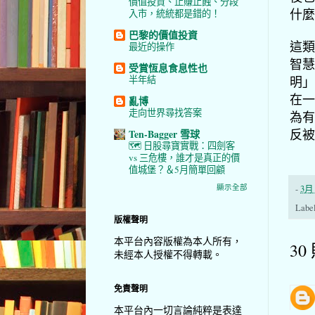
價值投資、止賺止蝕、分段
什麼
入市，統統都是錯的！
巴黎的價值投資
這類
最近的操作
智慧
受賞恆息食息性也
明」
半年結
在一
亂博
走向世界尋找答案
為有
反被
Ten-Bagger 雪球
🗺️ 日股尋寶實戰：四劍客
vs 三危樓，誰才是真正的價
值城堡？＆5月簡單回顧
顯示全部
-
3月 
Labe
版權聲明
本平台內容版權為本人所有，
30
未經本人授權不得轉載。
免責聲明
本平台內一切言論純粹是表達