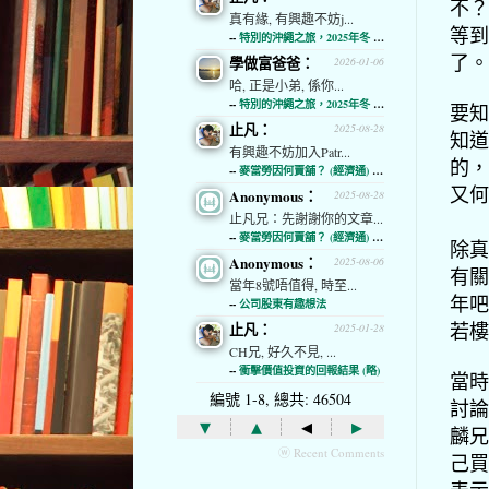
不？
真有緣, 有興趣不妨j...
等到
--
特別的沖繩之旅，2025年冬 (經濟通)
了。
學做富爸爸：
2026-01-06
哈, 正是小弟, 係你...
--
特別的沖繩之旅，2025年冬 (經濟通)
要知
止凡：
2025-08-28
知道
有興趣不妨加入Patr...
的，
--
麥當勞因何賣舖？ (經濟通) (略)
又何
Anonymous：
2025-08-28
止凡兄：先謝謝你的文章...
--
麥當勞因何賣舖？ (經濟通) (略)
除真
Anonymous：
2025-08-06
有關
當年8號唔值得, 時至...
年吧
--
公司股東有趣想法
若樓
止凡：
2025-01-28
CH兄, 好久不見, ...
--
衝擊價值投資的回報結果 (略)
當時
編號 1-8, 總共: 46504
討論
▾
▴
◂
▸
麟兄
ⓦ Recent Comments
己買