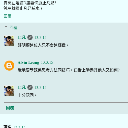
賣高左唔通D錢要俾返止凡兄?
蝕左就搵止凡兄補水:)
回覆
回覆
止凡
13.3.15
好明顯這位人兄不會這樣做。
Alvin Leung
13.3.15
我地要學既係思考方法同技巧，口舌上勝過其他人又如何?
止凡
13.3.15
十分認同。
回覆
匿名
12.3.15