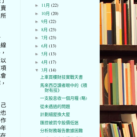
蝕了
11月
(22)
►
買賣
10月
(20)
►
，所
9月
(22)
►
8月
(23)
►
一
7月
(23)
►
長線
6月
(13)
►
多，
5月
(13)
►
所以
4月
(17)
►
資項
3月
(14)
▼
也會
上車買樓財技實戰天書
解，
馬來西亞讀者眼中的《積
財有技》
一支股息收一個月糧 (略)
自己
從未遇過的問題
蝕也
計劃細屋換大屋
得作
匯控被罰令股價低迷
0年
分析財務報告數據困難
都在