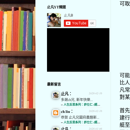
可取
止凡YT頻道
可能
比人
最新留言
凡常
止凡：
2026-02-16
對某
多謝ch兄, 新年快樂...
--
人生反思系列：許仕仁 (經濟通)
首先
ch liu：
2026-02-16
建行
恭賀 止凡兄闔府農曆新...
--
人生反思系列：許仕仁 (經濟通)
艇至
止凡：
2026-01-06