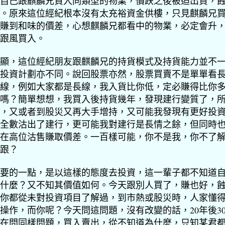
自己跟麒麟兄買入同類型的物業，價跌之後被迫出貨，
。原來這位經紀根本沒有太充裕資金供樓，
只見麒麟兄
賺到和味的價差，心想麒麟兄都看中的物業，
必定會升
跟風買入。
顯，這位經紀朋友跟麒麟兄的持貨模式及持貨能力並不
投資計劃亦不同。說回股票亦然，股票買賣不是單單看
線，
例如大家都是長線，我入貨比你低，定必賺得比你
嗎？
簡單想想，我買入後持貨幾年，發現建行變質了，
，
又或者到股災又再大手增持，又可能我發現有更好投
全數沽出了建行，更可能我對建行是長情之餘，
但同時
在高位沽售賺取價差。一百樣可能，你不是我，
你不了
跟？
要的一點，是以這樣的態度去投資，
這一輩子都不知道
什麼？又不知其價值如何。
今天跟別人買了，賺也好，
你都從未對投資項目了解過，
到市熱或股災時，人家懂
操作，而你呢？今天問這問題，
沒有改變的話，20年後3
在問同樣問題，買入賣出，
從不知道為什麼，只知某君