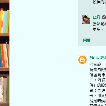
股神的
止凡
當然股
更多。
回覆
Mr. L
29.
老實說，
竟是風險
但發現市
二，流通
值」的股
票；同理
形，那又
得是時候