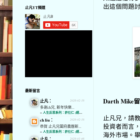
出這個問題
止凡YT頻道
最新留言
Darth Mik
止凡：
2026-02-16
多謝ch兄, 新年快樂...
--
人生反思系列：許仕仁 (經濟通)
止凡兄，請教
ch liu：
2026-02-16
投資者而言，
恭賀 止凡兄闔府農曆新...
--
人生反思系列：許仕仁 (經濟通)
海外市場。畢
止凡：
2026-01-06