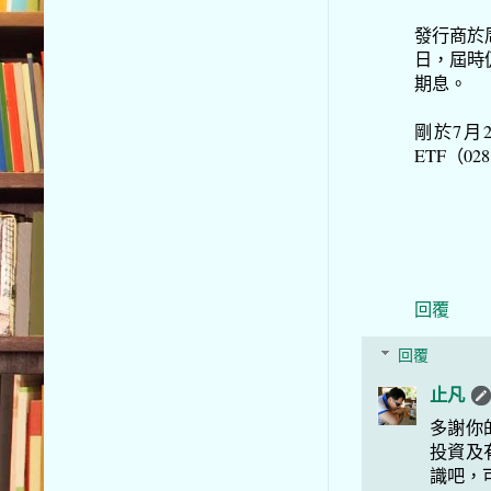
發行商於
日，屆時
期息。
剛於7月
ETF（0
回覆
回覆
止凡
多謝你
投資及
識吧，