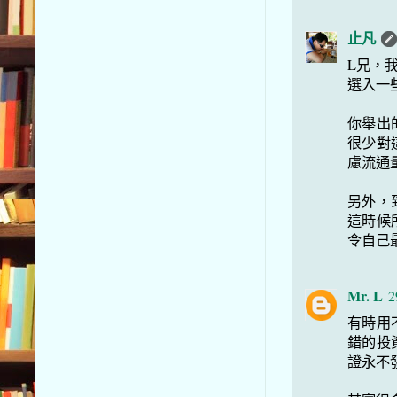
止凡
L兄，
選入一
你舉出
很少對
慮流通
另外，
這時候
令自己
Mr. L
2
有時用
錯的投
證永不