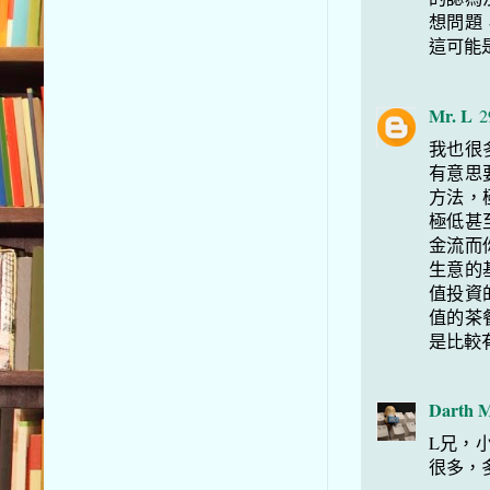
想問題
這可能
Mr. L
2
我也很
有意思
方法，
極低甚
金流而
生意的
值投資
值的茶
是比較
Darth M
L兄，
很多，