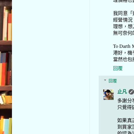
理價格也
我同意「
經營情況
理想，想
無可奈何
To Da
港好，機
當然也包
回覆
回覆
止凡
多謝分
只覺得
如果真
到買家
的認為