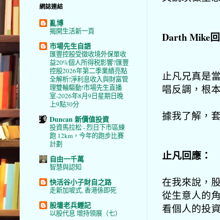
網誌連結
亂博
揭開生活新一頁
Darth Mik
市場先生自語
匯豐控股受徵收境外保單收
益20%個人所得税影響?匯豐
控股2026年第二季業績亮點
止凡兄真是
全解析!淨利息收入與財富管
唱反調，根
理雙輪驅動!市場先生直播
室-2026年8月9日星期日晚
上9點30分
據我了解，
Duncan 新價值投資
投資馬拉松 - 烈日下市區練
跑 12km，今年的跑步比賽
計劃
止凡回應：
自由一千萬
智慧與認知
在我來說，
快活谷小子財自之路
走新加坡式, 香港係即死
從生意人的
股壇老兵鍾記
看個人的投
以股代息 增持領展（七）