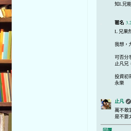
知L兄
匿名
3.
L 兄
我想，
可否分
止凡兄
投資初
永樂
止凡
萬不敢
是不要
回覆