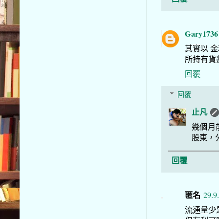
Gary1736
其實以 
所持有貨
回覆
回覆
止凡
幾個月
股東，
回覆
匿名
29.9
流通量少是