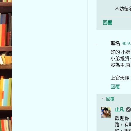
不妨留
回覆
匿名
30.9
好的 小
小弟投資
股為主,
上官天鵬
回覆
回覆
止凡
歡迎你
路，有