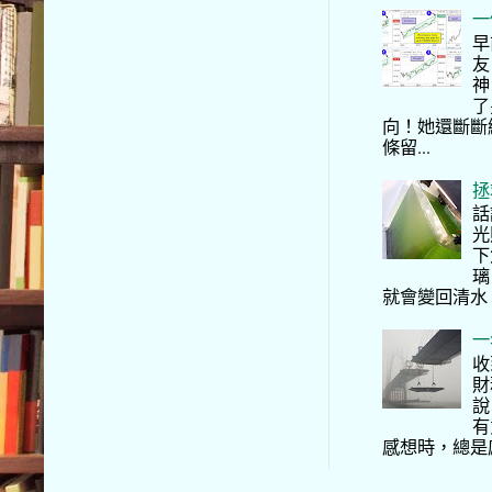
一
早
友
神
了
向！她還斷斷
條留...
拯
話
光
下
璃
就會變回清水
一
收
財
說
有
感想時，總是