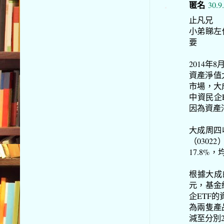
匿名
30.9
止凡兄
小弟睇左你
要
2014年8
資產淨值
市場，大
中資民企E
因為資產
大成周四
（0302
17.8
根據大成
元，基金
企ETF的
為兩隻產
減至分別22