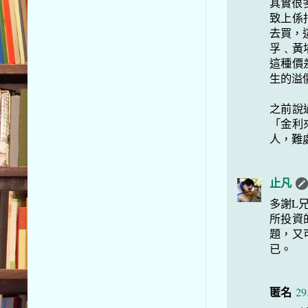
其實很多
致上係
去買，這
孚﹑黃
這種價
生的溢
之前說
「金利
人，難
止凡
多謝L
所投資
題，又
已。
匿名
29