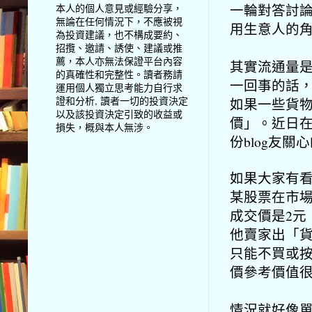
一輪對答討
本人的個人意見或經驗分享，
無論在任何情況下，不應被視
用生意人的
為投資建議，也不構成要約、
招攬、邀請、誘使、建議或推
薦，本人亦無法保證平台內容
其實流通量
的真確性和完整性。讀者務請
一回事的話
運用個人獨立思考能力自行求
證和分析, 讀者一切的投資決定
如果一些貨
以及該投資決定引致的收益或
價」。近日在
損失，概與本人無涉。
份blog友關
如果大家有看
某股票在市
成交價是2元
他賣家出「
只能不買或按
價參考價值
情況就好像