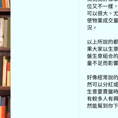
位又不一樣
可以很大。
使物業成交
況。
以上所說的
果大家以生意
盤生意組合
量不足而影
好像經常說
然可以分紅
生意要賣盤
有較多人有
然能幫到你