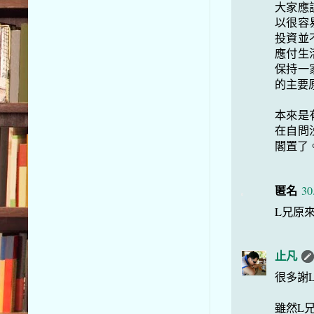
大家應
以很容
投資並
應付生
保持一
的主要
本來是
在自問
閣置了
匿名
30
L兄原
止凡
很多謝
雖然L