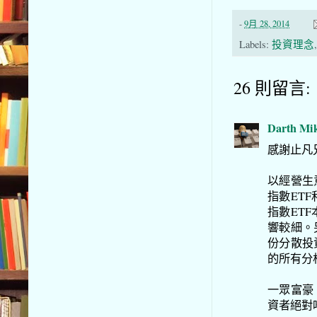
-
9月 28, 2014
Labels:
投資理念
26 則留言:
Darth Mi
感謝止凡
以經營生
指數ET
指數ET
響較細。
份分散投
的所有分
一眾富豪
資者絕對