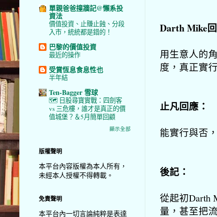
單親爸爸撞牆記@懶系投
資法
價值投資、止賺止蝕、分段
Darth Mik
入市，統統都是錯的！
巴黎的價值投資
用生意人的角
最近的操作
度，真正實
受賞恆息食息性也
半年結
Ten-Bagger 雪球
🗺️ 日股尋寶實戰：四劍客
止凡回應：
vs 三危樓，誰才是真正的價
值城堡？＆5月簡單回顧
顯示全部
能實行與否
版權聲明
本平台內容版權為本人所有，
後記：
未經本人授權不得轉載。
從起初Dart
免責聲明
量，甚至把
本平台內一切言論純粹是表達