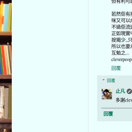
但有利可
若然佢有攪
咪又可以成
不過佢流
正如現實中
按揭少,,
所以也要承
互勉之...
cleverpeopl
回覆
回覆
止凡
多謝cl
回覆