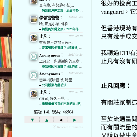
很好的投資
真有緣, 有興趣不妨j...
vanguard
--
特別的沖繩之旅，2025年冬 (經濟通)
學做富爸爸：
2026-01-06
哈, 正是小弟, 係你...
但香港現時有
--
特別的沖繩之旅，2025年冬 (經濟通)
只有幾手成
止凡：
2025-08-28
有興趣不妨加入Patr...
--
麥當勞因何賣舖？ (經濟通) (略)
我聽過ETF
Anonymous：
2025-08-28
止凡有沒有
止凡兄：先謝謝你的文章...
--
麥當勞因何賣舖？ (經濟通) (略)
Anonymous：
2025-08-06
當年8號唔值得, 時至...
止凡回應：
--
公司股東有趣想法
止凡：
2025-01-28
CH兄, 好久不見, ...
有關莊家制
--
衝擊價值投資的回報結果 (略)
編號 1-8, 總共: 46504
至於流通量
▾
▴
◂
▸
而有關流量
ⓦ Recent Comments
又說以做生