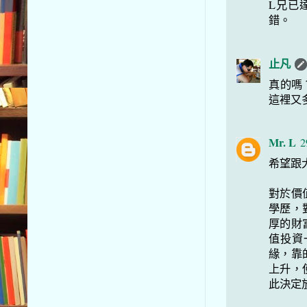
L兄已
錯。
止凡
真的嗎
這裡又
Mr. L
2
希望跟
對於價
學歷，
厚的財
值投資
緣，靠
上升，
此決定