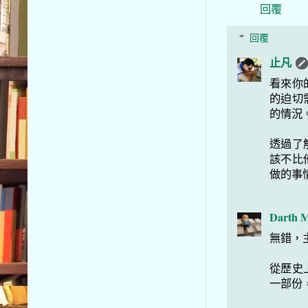
回覆
回覆
止凡
看來你
的迫切
的情況
透過了
該不比
做的事
Darth M
無錯，
從歷史
一部份