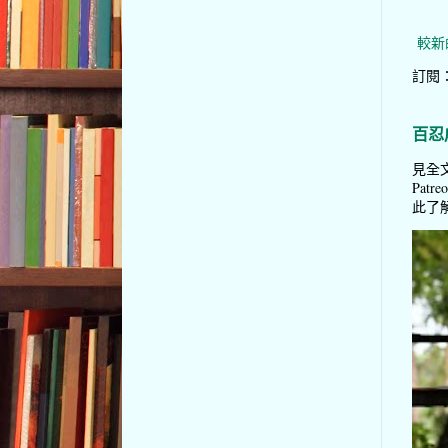
較新
訂閱
百忍
見全文
Pat
此了解 