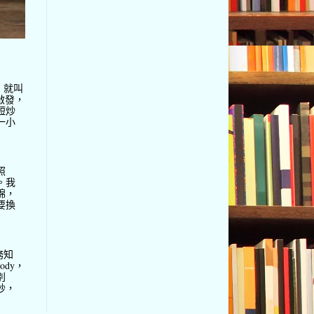
，就叫
啟發，
短炒
一小
照
。我
棉，
要換
務知
ody，
別
妙，