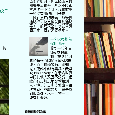
免陽光照射，但每隔兩三週
都會長滿青苔，所以不時都
會清洗一下魚缸。我喜歡拿
的文章
一些沒有用的信用卡來
「摑」魚缸的玻璃，然後換
過濾棉，搞定後就開動過濾
器，一般隔天整缸水就會變
回清水，很少需要換水。
一名90後對前
途的困惑
收到一位年青
可 按
blog友的電
郵，提到他因
我的著作而開始接觸財務知
識，而且積極吸納相關知
識，更越來越有興趣。我常
說 I'm nobody，在網絡世界
中與其他人又互不認識，但
總在有意無意地影響著別
人，這是好事多於壞事。每
次看到這些感想時，總是感
到很奇妙，人一世物一世，
能有此機會...
總網頁檢視次數