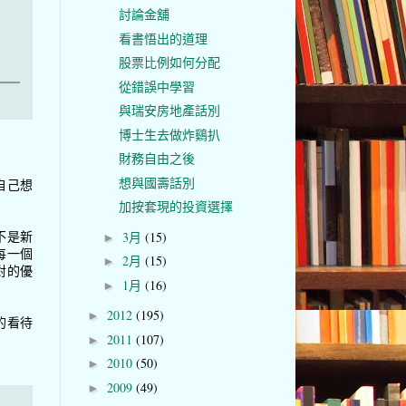
討論金舖
看書悟出的道理
股票比例如何分配
從錯誤中學習
與瑞安房地產話別
博士生去做炸鷄扒
財務自由之後
想與國壽話別
自己想
加按套現的投資選擇
不是新
3月
(15)
►
每一個
2月
(15)
►
對的優
1月
(16)
►
2012
(195)
►
的看待
2011
(107)
►
2010
(50)
►
2009
(49)
►