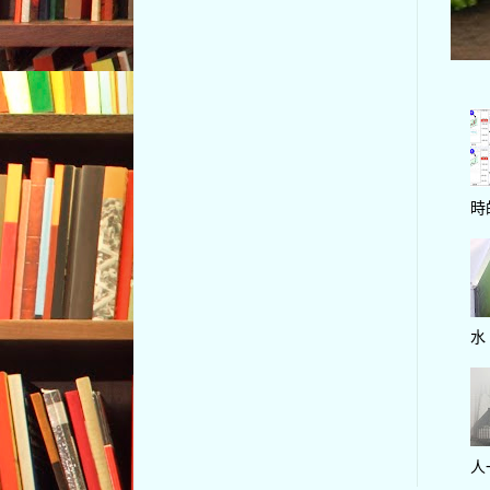
時
水
人