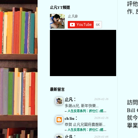
評他
止凡YT頻道
作,
最新留言
止凡：
2026-02-16
訪問
多謝ch兄, 新年快樂...
Bi
--
人生反思系列：許仕仁 (經濟通)
就今
ch liu：
2026-02-16
畢業
恭賀 止凡兄闔府農曆新...
--
人生反思系列：許仕仁 (經濟通)
止凡：
2026-01-06