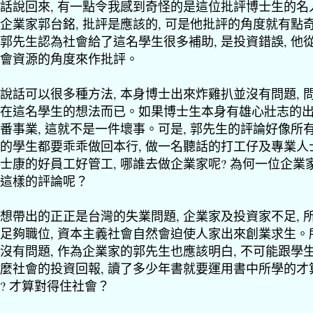
話說回來, 有一點令我感到奇怪的是這位批評博士生的名
企業家郭台銘, 批評是應該的, 可是他批評的角度就有點
郭先生認為社會給了這名學生很多補助, 是投資錯誤, 他
會資源的角度來作批評。
說話可以很多種方法, 本身博士出來炸雞扒並沒有問題, 
在這名學生的想法而已。如果博士生本身有雄心壯志的
番事業, 這就不是一件壞事。可是, 郭先生的評論好像所
的學生都要乖乖做回本行, 做一名聽話的打工仔及專業人
士康的好員工好管工, 哪誰去做企業家呢? 為何一位企業
這樣的評論呢？
想帶出的正正是台灣的失業問題, 企業家及投資家不足, 
足夠職位, 資本主義社會自然會迫使人家出來創業求生。
沒有問題, 作為企業家的郭先生也應該明白, 不可能跟學
麼社會的投資回報, 讀了多少年書就要運用書中所學的才
? 才算對得住社會？