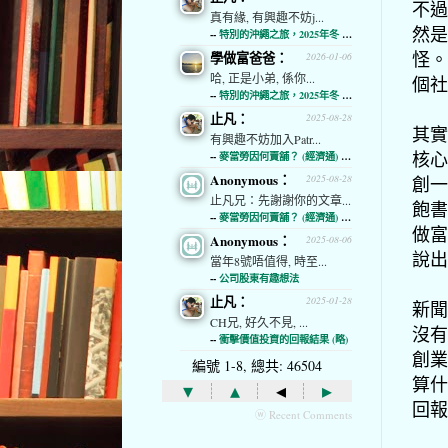
不過
真有緣, 有興趣不妨j...
然是
--
特別的沖繩之旅，2025年冬 (經濟通)
怪。
學做富爸爸：
2026-01-06
哈, 正是小弟, 係你...
個社
--
特別的沖繩之旅，2025年冬 (經濟通)
止凡：
2025-08-28
其實
有興趣不妨加入Patr...
核心
--
麥當勞因何賣舖？ (經濟通) (略)
Anonymous：
創一
2025-08-28
止凡兄：先謝謝你的文章...
飽書
--
麥當勞因何賣舖？ (經濟通) (略)
做富
Anonymous：
2025-08-06
說出
當年8號唔值得, 時至...
--
公司股東有趣想法
止凡：
2025-01-28
新聞
CH兄, 好久不見, ...
沒有
--
衝擊價值投資的回報結果 (略)
創業
編號 1-8, 總共: 46504
算什
▾
▴
◂
▸
回報
ⓦ Recent Comments