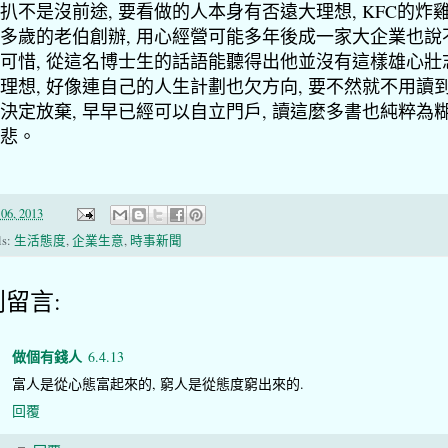
扒不是沒前途, 要看做的人本身有否遠大理想, KFC的炸
0多歲的老伯創辦, 用心經營可能多年後成一家大企業也說
可惜, 從這名博士生的話語能聽得出他並沒有這樣雄心壯
理想, 好像連自己的人生計劃也欠方向, 要不然就不用讀
決定放棄, 早早已經可以自立門戶, 讀這麼多書也純粹為糊
悲。
06, 2013
ls:
生活態度
,
企業生意
,
時事新聞
則留言:
做個有錢人
6.4.13
富人是從心態富起來的, 窮人是從態度窮出來的.
回覆