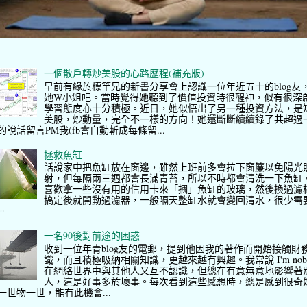
一個散戶轉炒美股的心路歷程(補充版)
早前有緣於標竿兄的新書分享會上認識一位年近五十的blog友
她W小姐吧。當時覺得她聽到了價值投資時很醒神，似有很深
學習態度亦十分積極。近日，她似悟出了另一種投資方法，是
美股，炒動量，完全不一樣的方向！她還斷斷續續錄了共超過
的說話留言PM我(fb會自動斬成每條留...
拯救魚缸
話說家中把魚缸放在窗邊，雖然上班前多會拉下窗簾以免陽光
射，但每隔兩三週都會長滿青苔，所以不時都會清洗一下魚缸
喜歡拿一些沒有用的信用卡來「摑」魚缸的玻璃，然後換過濾
搞定後就開動過濾器，一般隔天整缸水就會變回清水，很少需
。
一名90後對前途的困惑
收到一位年青blog友的電郵，提到他因我的著作而開始接觸財
識，而且積極吸納相關知識，更越來越有興趣。我常說 I'm nob
在網絡世界中與其他人又互不認識，但總在有意無意地影響著
人，這是好事多於壞事。每次看到這些感想時，總是感到很奇
一世物一世，能有此機會...