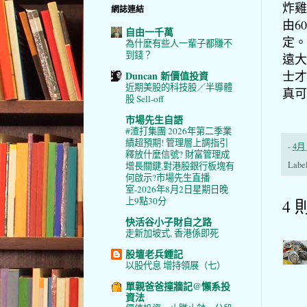
炸雞
網誌連結
由6
自由一千萬
定。
為什麼有些人一輩子都賺不
到錢？
遠大
士才
Duncan 新價值投資
近期美股的科技股／半導體
真可
股 Sell-off
市場先生自語
#渣打集團 2026年第二季業
績超預期! 管理層上調指引
-
4月 
釋放什麼信號? 財富管理成
Labe
增長關鍵,對港股銀行板塊有
何啟示?市場先生直播
室-2026年8月2日星期日晚
上9點30分
4 
快活谷小子財自之路
走新加坡式, 香港係即死
股壇老兵鍾記
以股代息 增持領展（七）
單親爸爸撞牆記@懶系投
資法