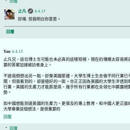
回覆
止凡
6.4.13
好禪, 但我明白你意思。
回覆
Yau
6.4.13
止凡兄，這位博士生可能也未必真的這樣短視，現在的傳媒太容易將
要的答案加諸被訪者身上。
不過我倒想出另一點，好像美國那邊，大學生博士生去做不同行業已
聞，但我看到的，卻是極好的一面。亦正正因為美國的大學生滲透到
行業，美國的生產力才能那麼高，幾乎所有行業都在全球化中顯露絕
勢。
如中國想能到達美國的生產力，更普及的專上教育，和中國人更正面
大學畢業這個想法，是很重要的
回覆
回覆