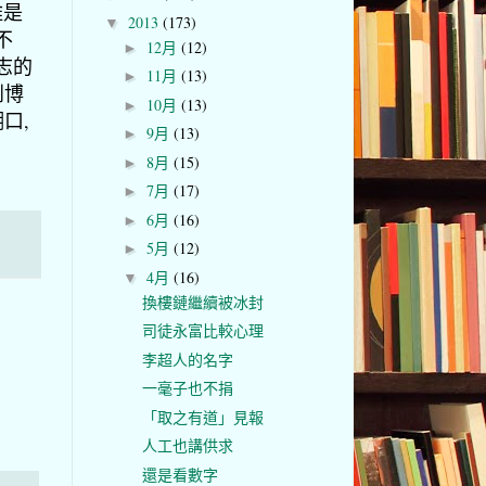
雞是
2013
(173)
▼
不
12月
(12)
►
志的
11月
(13)
►
到博
10月
(13)
►
口,
9月
(13)
►
8月
(15)
►
7月
(17)
►
6月
(16)
►
5月
(12)
►
4月
(16)
▼
換樓鏈繼續被冰封
司徒永富比較心理
李超人的名字
一毫子也不捐
「取之有道」見報
人工也講供求
還是看數字