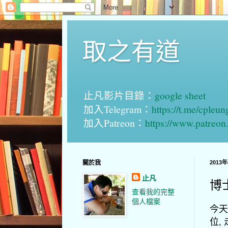
取之有道
止凡影片目錄：
google sheet
加入Telegram：
https://t.me/cpleu
加入Patreon：
https://www.patreo
關於我
2013
止凡
博
查看我的完整
個人檔案
今天
位,