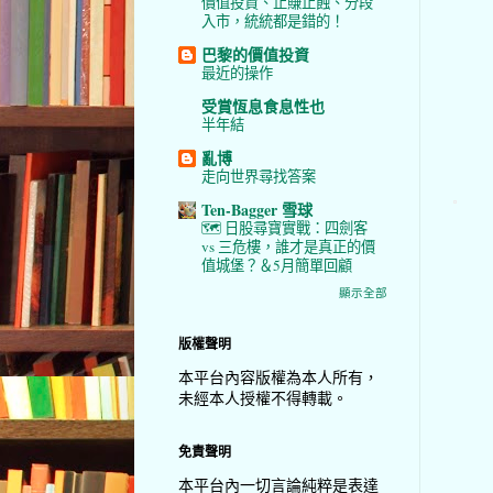
價值投資、止賺止蝕、分段
入市，統統都是錯的！
巴黎的價值投資
最近的操作
受賞恆息食息性也
半年結
亂博
走向世界尋找答案
Ten-Bagger 雪球
🗺️ 日股尋寶實戰：四劍客
vs 三危樓，誰才是真正的價
值城堡？＆5月簡單回顧
顯示全部
版權聲明
本平台內容版權為本人所有，
未經本人授權不得轉載。
免責聲明
本平台內一切言論純粹是表達