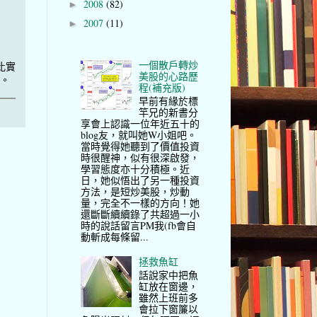
2008
(82)
►
2007
(11)
►
一個散戶轉炒
比實
美股的心路歷
煲。
程(補充版)
早前有緣於標
竿兄的新書分
享會上認識一位年近五十的
blog友，就叫她W小姐吧。
當時覺得她聽到了價值投資
時很醒神，似有很深啟發，
學習態度亦十分積極。近
日，她似悟出了另一種投資
方法，是短炒美股，炒動
量，完全不一樣的方向！她
還斷斷續續錄了共超過一小
時的說話留言PM我(fb會自
動斬成每條留...
拯救魚缸
話說家中把魚
缸放在窗邊，
雖然上班前多
會拉下窗簾以