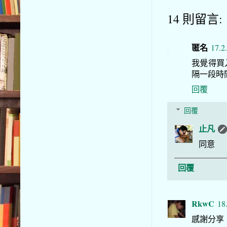
14 則留言:
匿名
17.2
我覺得買
隔一段時間
回覆
回覆
止凡
同意
回覆
RkwC
18
感謝分享