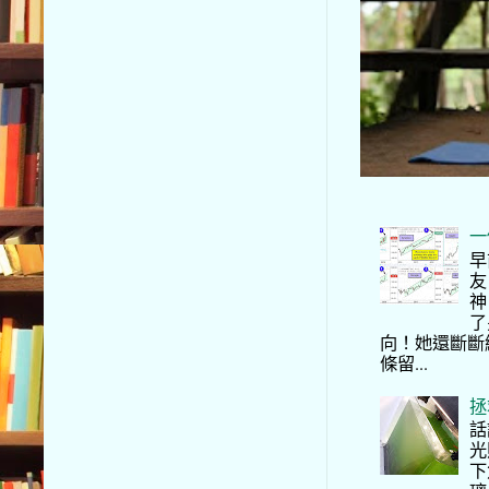
一
早
友
神
了
向！她還斷斷
條留...
拯
話
光
下