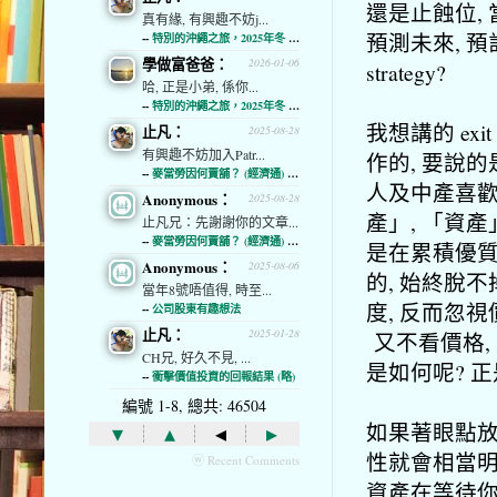
還是止蝕位,
真有緣, 有興趣不妨j...
預測未來, 預
--
特別的沖繩之旅，2025年冬 (經濟通)
學做富爸爸：
2026-01-06
strategy?
哈, 正是小弟, 係你...
--
特別的沖繩之旅，2025年冬 (經濟通)
我想講的 exi
止凡：
2025-08-28
有興趣不妨加入Patr...
作的, 要說
--
麥當勞因何賣舖？ (經濟通) (略)
人及中產喜歡
Anonymous：
2025-08-28
產」, 「資
止凡兄：先謝謝你的文章...
--
麥當勞因何賣舖？ (經濟通) (略)
是在累積優質資
Anonymous：
2025-08-06
的, 始終脫
當年8號唔值得, 時至...
度, 反而忽
--
公司股東有趣想法
止凡：
2025-01-28
又不看價格,
CH兄, 好久不見, ...
是如何呢? 
--
衝擊價值投資的回報結果 (略)
編號 1-8, 總共: 46504
如果著眼點放
▾
▴
◂
▸
性就會相當明
ⓦ Recent Comments
資產在等待你