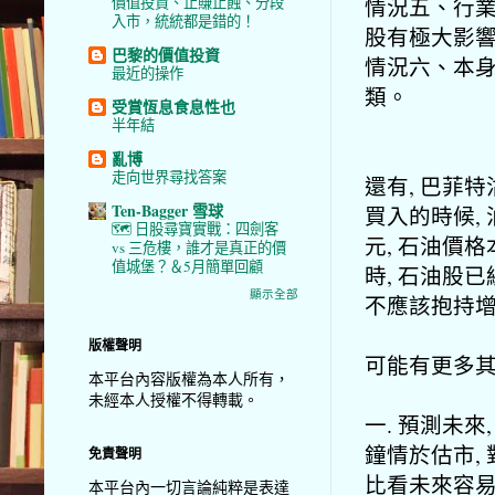
情況五、行業
價值投資、止賺止蝕、分段
入市，統統都是錯的！
股有極大影響
巴黎的價值投資
情況六、本身
最近的操作
類。
受賞恆息食息性也
半年結
亂博
走向世界尋找答案
還有, 巴菲
Ten-Bagger 雪球
買入的時候, 
🗺️ 日股尋寶實戰：四劍客
元, 石油價
vs 三危樓，誰才是真正的價
值城堡？＆5月簡單回顧
時, 石油股
顯示全部
不應該抱持
版權聲明
可能有更多其
本平台內容版權為本人所有，
未經本人授權不得轉載。
一. 預測未來
鐘情於估市,
免責聲明
比看未來容易
本平台內一切言論純粹是表達