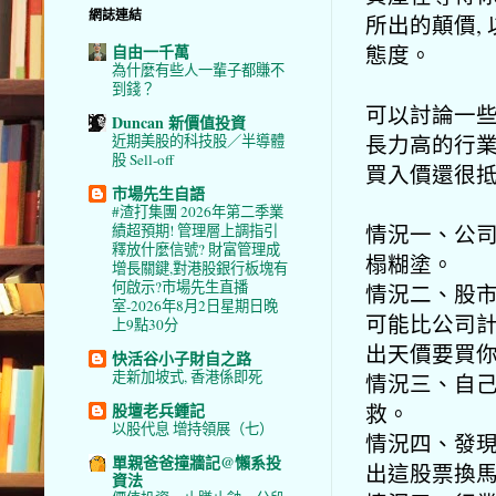
網誌連結
所出的顛價,
態度。
自由一千萬
為什麼有些人一輩子都賺不
到錢？
可以討論一些
Duncan 新價值投資
長力高的行業
近期美股的科技股／半導體
股 Sell-off
買入價還很抵
市場先生自語
#渣打集團 2026年第二季業
情況一、公司
績超預期! 管理層上調指引
釋放什麼信號? 財富管理成
榻糊塗。
增長關鍵,對港股銀行板塊有
何啟示?市場先生直播
情況二、股市
室-2026年8月2日星期日晚
可能比公司計
上9點30分
出天價要買
快活谷小子財自之路
走新加坡式, 香港係即死
情況三、自己
救。
股壇老兵鍾記
以股代息 增持領展（七）
情況四、發現
單親爸爸撞牆記@懶系投
出這股票換
資法