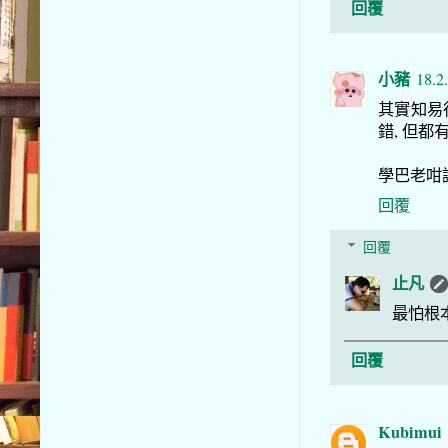
回覆
小豬
18.2
其實知易
錯, 但
學巴老咁講
回覆
回覆
止凡
最怕根
回覆
Kubimui