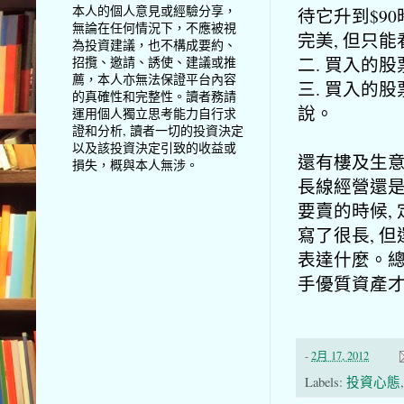
本人的個人意見或經驗分享，
待它升到$90
無論在任何情況下，不應被視
完美, 但只
為投資建議，也不構成要約、
二. 買入的股
招攬、邀請、誘使、建議或推
薦，本人亦無法保證平台內容
三. 買入的股
的真確性和完整性。讀者務請
說。
運用個人獨立思考能力自行求
證和分析, 讀者一切的投資決定
以及該投資決定引致的收益或
還有樓及生意
損失，概與本人無涉。
長線經營還是
要賣的時候, 定
寫了很長, 
表達什麼。總
手優質資產
-
2月 17, 2012
Labels:
投資心態