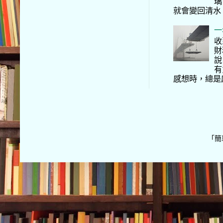
璃
就會變回清水
一
收
財
說
有
感想時，總是
「簡