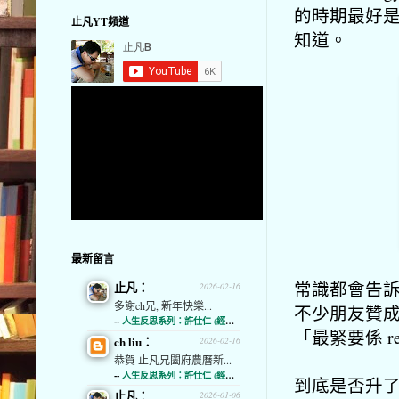
的時期最好是
止凡YT頻道
知道。
最新留言
常識都會告訴
止凡：
2026-02-16
多謝ch兄, 新年快樂...
不少朋友贊成
--
人生反思系列：許仕仁 (經濟通)
「最緊要係 r
ch liu：
2026-02-16
恭賀 止凡兄闔府農曆新...
--
人生反思系列：許仕仁 (經濟通)
到底是否升了就沽
止凡：
2026-01-06