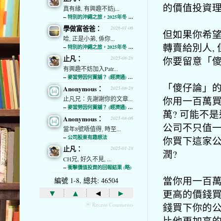
的價值投資
真有緣, 有興趣不妨j...
--
特別的沖繩之旅，2025年冬 (經濟通)
學做富爸爸：
2026-01-06
但如果你希望
哈, 正是小弟, 係你...
轉賣給別人,
--
特別的沖繩之旅，2025年冬 (經濟通)
止凡：
你要留意「
2025-08-28
有興趣不妨加入Patr...
--
麥當勞因何賣舖？ (經濟通) (略)
「傻仔論」的
Anonymous：
2025-08-28
你用一百萬買
止凡兄：先謝謝你的文章...
--
麥當勞因何賣舖？ (經濟通) (略)
萬? 可能不
Anonymous：
2025-08-06
公司不只值一
當年8號唔值得, 時至...
--
公司股東有趣想法
你買下這家公
止凡：
2025-01-28
潤?
CH兄, 好久不見, ...
--
衝擊價值投資的回報結果 (略)
當你用一百萬
編號 1-8, 總共: 46504
▾
▴
◂
▸
更高的價錢買
錢買下你的公
ⓦ Recent Comments
比他更加高