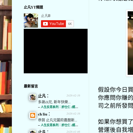
止凡YT頻道
最新留言
假設你今日買
止凡：
你應問你賺的
2026-02-16
多謝ch兄, 新年快樂...
司之前所發
--
人生反思系列：許仕仁 (經濟通)
ch liu：
2026-02-16
如果你想買了
恭賀 止凡兄闔府農曆新...
--
人生反思系列：許仕仁 (經濟通)
營運後自我增
止凡：
2026-01-06