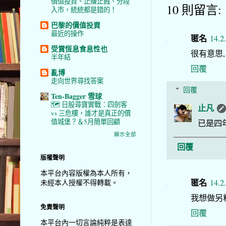
價值投資、止賺止蝕、分段
10 則留言:
入市，統統都是錯的！
巴黎的價值投資
最近的操作
匿名
14.2
受賞恆息食息性也
很有意思,
半年結
回覆
亂博
走向世界尋找答案
回覆
Ten-Bagger 雪球
🗺️ 日股尋寶實戰：四劍客
止凡
vs 三危樓，誰才是真正的價
值城堡？＆5月簡單回顧
已是四
顯示全部
回覆
版權聲明
本平台內容版權為本人所有，
匿名
14.2
未經本人授權不得轉載。
我想做另
免責聲明
回覆
本平台內一切言論純粹是表達