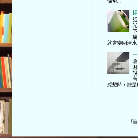
條留...
拯
話
光
下
璃
就會變回清水
一
收
財
說
有
感想時，總是
「簡