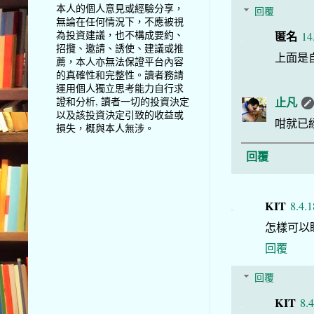
本人的個人意見或經驗分享，
回覆
無論在任何情況下，不應被視
為投資建議，也不構成要約、
匿名
14
招攬、邀請、誘使、建議或推
上面是
薦，本人亦無法保證平台內容
的真確性和完整性。讀者務請
運用個人獨立思考能力自行求
止凡
證和分析, 讀者一切的投資決定
以及該投資決定引致的收益或
咁就已
損失，概與本人無涉。
回覆
KIT
8.4.1
怎樣可以
回覆
回覆
KIT
8.4