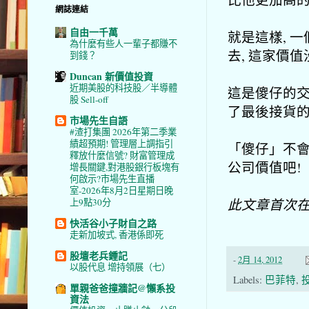
網誌連結
自由一千萬
就是這樣, 
為什麼有些人一輩子都賺不
去, 這家價
到錢？
Duncan 新價值投資
近期美股的科技股／半導體
這是傻仔的交
股 Sell-off
了最後接貨
市場先生自語
#渣打集團 2026年第二季業
績超預期! 管理層上調指引
「傻仔」不會
釋放什麼信號? 財富管理成
公司價值吧!
增長關鍵,對港股銀行板塊有
何啟示?市場先生直播
室-2026年8月2日星期日晚
此文章首次
上9點30分
快活谷小子財自之路
走新加坡式, 香港係即死
股壇老兵鍾記
-
2月 14, 2012
以股代息 增持領展（七）
Labels:
巴菲特
,
單親爸爸撞牆記@懶系投
資法