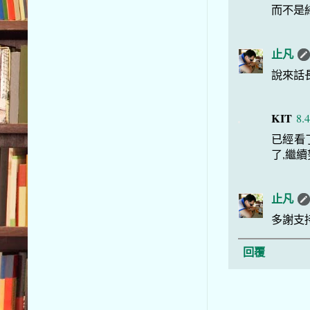
而不是
止凡
說來話
KIT
8.4
已經看
了,繼
止凡
多謝支
回覆