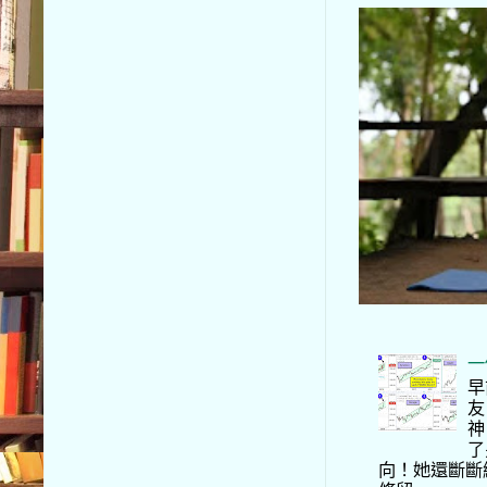
一
早
友
神
了
向！她還斷斷