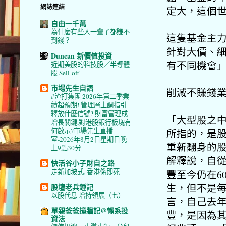
網誌連結
定大，這個
自由一千萬
為什麼有些人一輩子都賺不
這隻基金主
到錢？
針對大價、
Duncan 新價值投資
有不同機會
近期美股的科技股／半導體
股 Sell-off
市場先生自語
削減不賺錢
#渣打集團 2026年第二季業
績超預期! 管理層上調指引
釋放什麼信號? 財富管理成
「大型股之中，
增長關鍵,對港股銀行板塊有
何啟示?市場先生直播
所指的，是
室-2026年8月2日星期日晚
重新翻身的股
上9點30分
解釋說，自從
快活谷小子財自之路
走新加坡式, 香港係即死
豐至今仍在6
生，
但不是
股壇老兵鍾記
以股代息 增持領展（七）
言，
自己去
單親爸爸撞牆記@懶系投
豐，
是因為
資法