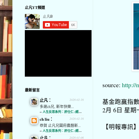
止凡YT頻道
source:
http:/
最新留言
止凡：
基金跑贏指數
2026-02-16
多謝ch兄, 新年快樂...
2月 6日 星期一
--
人生反思系列：許仕仁 (經濟通)
ch liu：
2026-02-16
【明報專訊
恭賀 止凡兄闔府農曆新...
--
人生反思系列：許仕仁 (經濟通)
止凡：
2026-01-06