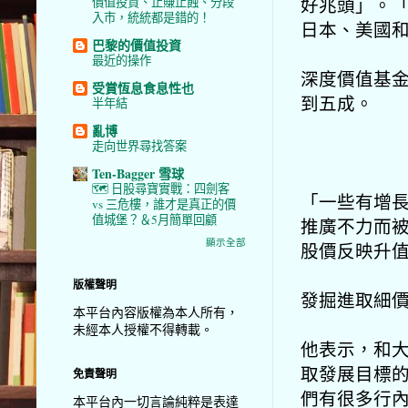
好兆頭」。
價值投資、止賺止蝕、分段
入市，統統都是錯的！
日本、
美國
巴黎的價值投資
最近的操作
深度價值基
受賞恆息食息性也
到五成。
半年結
亂博
走向世界尋找答案
Ten-Bagger 雪球
🗺️ 日股尋寶實戰：四劍客
「一些有增
vs 三危樓，誰才是真正的價
值城堡？＆5月簡單回顧
推廣不力而
顯示全部
股價反映升
版權聲明
發掘進取細
本平台內容版權為本人所有，
未經本人授權不得轉載。
他表示，和
取發展目標
免責聲明
們有很多行
本平台內一切言論純粹是表達