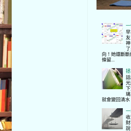
一
早
友
神
了
向！她還斷斷
條留...
拯
話
光
下
璃
就會變回清水
一
收
財
說