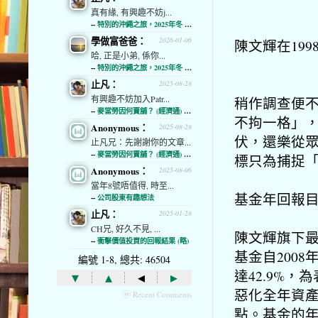
真有緣, 有興趣不妨j...
--
特別的沖繩之旅，2025年冬 (經濟通)
學做富爸爸：
2026-01-06
陳文輝在19
哈, 正是小弟, 係你...
--
特別的沖繩之旅，2025年冬 (經濟通)
止凡：
2025-08-28
有興趣不妨加入Patr...
稍作調查便
--
麥當勞因何賣舖？ (經濟通) (略)
不拘一格」
Anonymous：
2025-08-28
伏，
還樂從
止凡兄：先謝謝你的文章...
--
麥當勞因何賣舖？ (經濟通) (略)
標只為捕捉
Anonymous：
2025-08-06
當年8號唔值得, 時至...
基金年回報目
--
公司股東有趣想法
止凡：
2025-01-28
CH兄, 好久不見, ...
陳文輝旗下
--
衝擊價值投資的回報結果 (略)
基金自200
編號 1-8, 總共: 46504
達42.9%
▾
▴
◂
▸
惡化全年資產收
ⓦ Recent Comments
點。基金的年