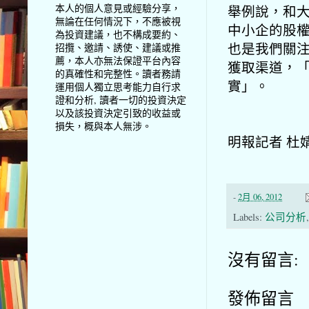
本人的個人意見或經驗分享，
舉例說，和
無論在任何情況下，不應被視
中小企的股
為投資建議，也不構成要約、
也是我們關
招攬、邀請、誘使、建議或推
薦，本人亦無法保證平台內容
獲取渠道，
的真確性和完整性。讀者務請
實」。
運用個人獨立思考能力自行求
證和分析, 讀者一切的投資決定
以及該投資決定引致的收益或
損失，概與本人無涉。
明報記者 杜
-
2月 06, 2012
Labels:
公司分析
沒有留言:
發佈留言