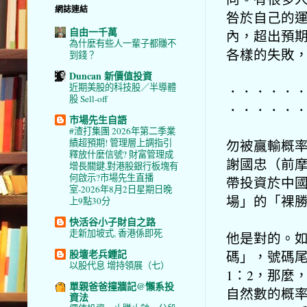
網誌連結
咎於自己的
自由一千萬
內，超出預
為什麼有些人一輩子都賺不
各樣的失敗
到錢？
Duncan 新價值投資
近期美股的科技股／半導體
．．．．．
股 Sell-off
．．．．．
市場先生自語
#渣打集團 2026年第二季業
勿被贏輸概
績超預期! 管理層上調指引
釋放什麼信號? 財富管理成
謝國忠（前摩
增長關鍵,對港股銀行板塊有
何啟示?市場先生直播
帶投資於中
室-2026年8月2日星期日晚
場」的「裸勝
上9點30分
快活谷小子財自之路
走新加坡式, 香港係即死
他是對的。
股壇老兵鍾記
碼」，號碼尾
以股代息 增持領展（七）
1：2，那麼，
單親爸爸撞牆記@懶系投
自然數的概率
資法