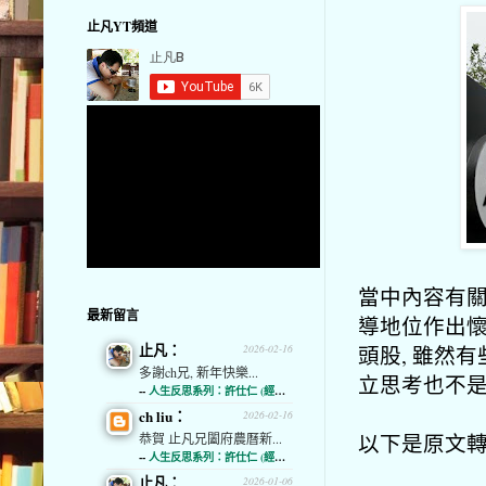
止凡YT頻道
當中內容有
最新留言
導地位作出懷
止凡：
頭股, 雖然
2026-02-16
多謝ch兄, 新年快樂...
立思考也不
--
人生反思系列：許仕仁 (經濟通)
ch liu：
2026-02-16
以下是原文轉
恭賀 止凡兄闔府農曆新...
--
人生反思系列：許仕仁 (經濟通)
止凡：
2026-01-06