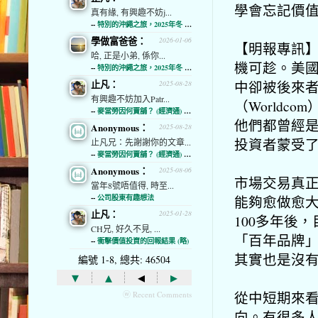
學會忘記價值投資
真有緣, 有興趣不妨j...
--
特別的沖繩之旅，2025年冬 (經濟通)
學做富爸爸：
2026-01-06
【明報專訊
哈, 正是小弟, 係你...
機可趁。美
--
特別的沖繩之旅，2025年冬 (經濟通)
中卻被後來者
止凡：
2025-08-28
有興趣不妨加入Patr...
（World
--
麥當勞因何賣舖？ (經濟通) (略)
他們都曾經
Anonymous：
2025-08-28
投資者蒙受
止凡兄：先謝謝你的文章...
--
麥當勞因何賣舖？ (經濟通) (略)
Anonymous：
2025-08-06
市場交易真
當年8號唔值得, 時至...
能夠愈做愈
--
公司股東有趣想法
止凡：
2025-01-28
100多年後
CH兄, 好久不見, ...
「百年品牌
--
衝擊價值投資的回報結果 (略)
其實也是沒
編號 1-8, 總共: 46504
▾
▴
◂
▸
從中短期來
ⓦ Recent Comments
向。有很多