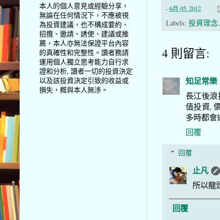
本人的個人意見或經驗分享，
-
6月 05, 2012
無論在任何情況下，不應被視
Labels:
投資理念
為投資建議，也不構成要約、
招攬、邀請、誘使、建議或推
薦，本人亦無法保證平台內容
4 則留言:
的真確性和完整性。讀者務請
運用個人獨立思考能力自行求
證和分析, 讀者一切的投資決定
知足常樂
以及該投資決定引致的收益或
損失，概與本人無涉。
長江後浪
值投資,
多時都會
回覆
回覆
止凡
所以龍
回覆