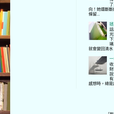
了
向！她還斷斷
條留...
拯
話
光
下
璃
就會變回清水
一
收
財
說
有
感想時，總是
「簡