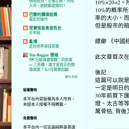
價值投資、止賺止蝕、分段
10%×20=
入市，統統都是錯的！
10%的概率
巴黎的價值投資
率的大小，而
最近的操作
但是股市的賠
受賞恆息食息性也
半年結
縹緲 《中國
亂博
走向世界尋找答案
Ten-Bagger 雪球
此文章首次在「
🗺️ 日股尋寶實戰：四劍客
vs 三危樓，誰才是真正的價
值城堡？＆5月簡單回顧
後記 :
顯示全部
這篇可以說是
一定是明日的
版權聲明
30年前買下
本平台內容版權為本人所有，
燈、太古等等
未經本人授權不得轉載。
萬骨枯, 背
免責聲明
本平台內一切言論純粹是表達