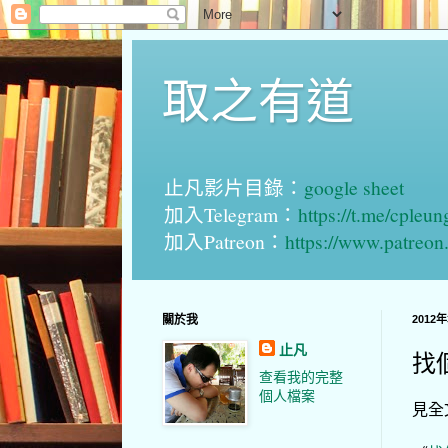
取之有道
止凡影片目錄：
google sheet
加入Telegram：
https://t.me/cpleu
加入Patreon：
https://www.patreo
關於我
2012
止凡
找
查看我的完整
個人檔案
見全文