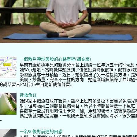
一個散戶轉炒美股的心路歷程(補充版)
早前有緣於標竿兄的新書分享會上認識一位年近五十的blog友
她W小姐吧。當時覺得她聽到了價值投資時很醒神，似有很深
學習態度亦十分積極。近日，她似悟出了另一種投資方法，是
美股，炒動量，完全不一樣的方向！她還斷斷續續錄了共超過
的說話留言PM我(fb會自動斬成每條留...
拯救魚缸
話說家中把魚缸放在窗邊，雖然上班前多會拉下窗簾以免陽光
射，但每隔兩三週都會長滿青苔，所以不時都會清洗一下魚缸
喜歡拿一些沒有用的信用卡來「摑」魚缸的玻璃，然後換過濾
搞定後就開動過濾器，一般隔天整缸水就會變回清水，很少需
。
一名90後對前途的困惑
收到一位年青blog友的電郵，提到他因我的著作而開始接觸財