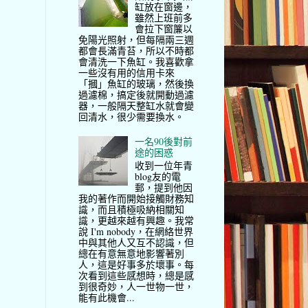
缸放在窗邊，
雖然上班前多
會拉下窗簾以
免陽光照射，但每隔兩三週
都會長滿青苔，所以不時都
會清洗一下魚缸。我喜歡拿
一些沒有用的信用卡來
「摑」魚缸的玻璃，然後換
過濾棉，搞定後就開動過濾
器，一般隔天整缸水就會變
回清水，很少需要換水。
一名90後對前
途的困惑
收到一位年青
blog友的電
郵，提到他因
我的著作而開始接觸財務知
識，而且積極吸納相關知
識，更越來越有興趣。我常
說 I'm nobody，在網絡世界
中與其他人又互不認識，但
總在有意無意地影響著別
人，這是好事多於壞事。每
次看到這些感想時，總是感
到很奇妙，人一世物一世，
能有此機會...