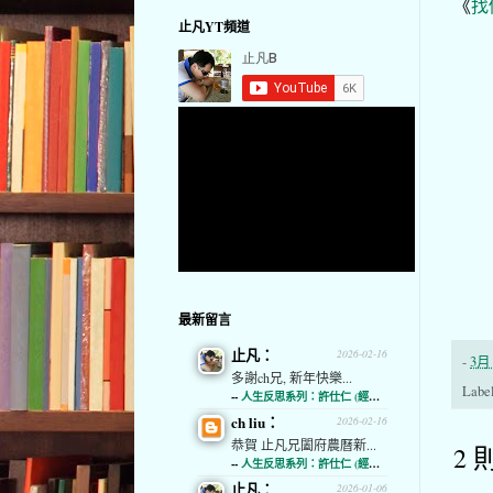
《
找
止凡YT頻道
最新留言
止凡：
2026-02-16
-
3月 
多謝ch兄, 新年快樂...
Labe
--
人生反思系列：許仕仁 (經濟通)
ch liu：
2026-02-16
恭賀 止凡兄闔府農曆新...
2 
--
人生反思系列：許仕仁 (經濟通)
止凡：
2026-01-06