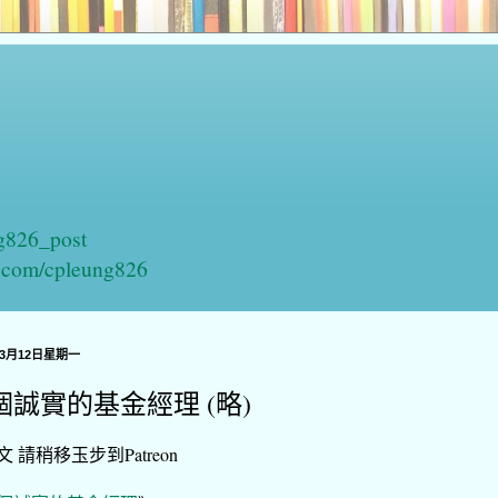
ng826_post
n.com/cpleung826
年3月12日星期一
個誠實的基金經理 (略)
 請稍移玉步到Patreon