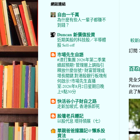
網誌連結
自由一千萬
為什麼有些人一輩子都賺不
到錢？
Duncan 新價值投資
近期美股的科技股／半導體
較新
股 Sell-off
訂閱
市場先生自語
#渣打集團 2026年第二季業
績超預期! 管理層上調指引
百忍
釋放什麼信號? 財富管理成
增長關鍵,對港股銀行板塊有
見全文
何啟示?市場先生直播
Pat
室-2026年8月2日星期日晚
此了解 
上9點30分
快活谷小子財自之路
走新加坡式, 香港係即死
股壇老兵鍾記
以股代息 增持領展（七）
單親爸爸撞牆記@懶系投
資法