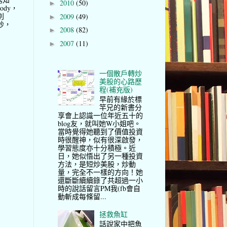
2010
(50)
►
ody，
別
2009
(49)
►
妙，
2008
(82)
►
2007
(11)
►
一個散戶轉炒
美股的心路歷
程(補充版)
早前有緣於標
竿兄的新書分
享會上認識一位年近五十的
blog友，就叫她W小姐吧。
當時覺得她聽到了價值投資
時很醒神，似有很深啟發，
學習態度亦十分積極。近
日，她似悟出了另一種投資
方法，是短炒美股，炒動
量，完全不一樣的方向！她
還斷斷續續錄了共超過一小
時的說話留言PM我(fb會自
動斬成每條留...
拯救魚缸
話說家中把魚