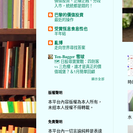
價值投資、止賺止蝕、分段
入市，統統都是錯的！
巴黎的價值投資
最近的操作
受賞恆息食息性也
半年結
亂博
走向世界尋找答案
Ten-Bagger 雪球
🗺️ 日股尋寶實戰：四劍客
vs 三危樓，誰才是真正的價
值城堡？＆5月簡單回顧
顯示全部
時
版權聲明
本平台內容版權為本人所有，
未經本人授權不得轉載。
水
免責聲明
本平台內一切言論純粹是表達