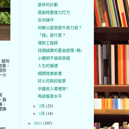
退休的計劃
買股時要借力打力
反向操作
何解公屋居屋升值力弱？
「錢」是什麼？
理財工程師
找個誠實的基金經理 (略)
小聰明不值得表揚
，就叫
啟發，
人生的循環
短炒
細閱陸東新書
一小
好公司與好股票
中國收入哪裡來?
照
再談報章水平
。我
棉，
2月
(23)
►
要換
1月
(14)
►
2011
(107)
►
務知