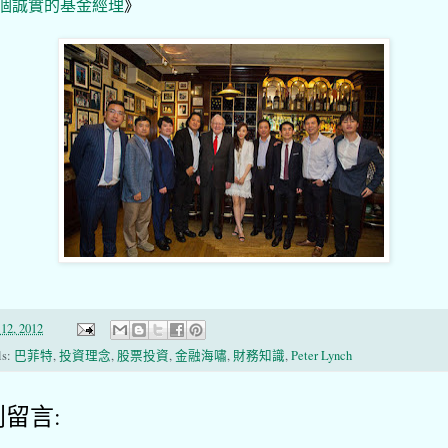
個誠實的基金經理
》
12, 2012
ls:
巴菲特
,
投資理念
,
股票投資
,
金融海嘯
,
財務知識
,
Peter Lynch
則留言: