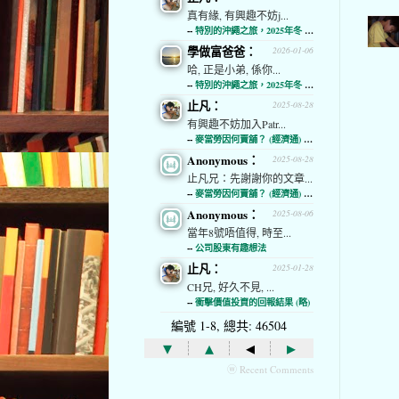
真有緣, 有興趣不妨j...
--
特別的沖繩之旅，2025年冬 (經濟通)
學做富爸爸：
2026-01-06
哈, 正是小弟, 係你...
--
特別的沖繩之旅，2025年冬 (經濟通)
止凡：
2025-08-28
有興趣不妨加入Patr...
--
麥當勞因何賣舖？ (經濟通) (略)
Anonymous：
2025-08-28
止凡兄：先謝謝你的文章...
--
麥當勞因何賣舖？ (經濟通) (略)
Anonymous：
2025-08-06
當年8號唔值得, 時至...
--
公司股東有趣想法
止凡：
2025-01-28
CH兄, 好久不見, ...
--
衝擊價值投資的回報結果 (略)
編號 1-8, 總共: 46504
▾
▴
◂
▸
ⓦ Recent Comments