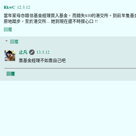
RkwC
12.3.12
當年家母亦錯信基金經理買入基金，而錯失$10的港交所。到前年隻基
原地踏步，至於港交所... 她到現在還不時揼心口 !!
回覆
回覆
止凡
13.3.12
靠基金經理不如靠自己吧
回覆