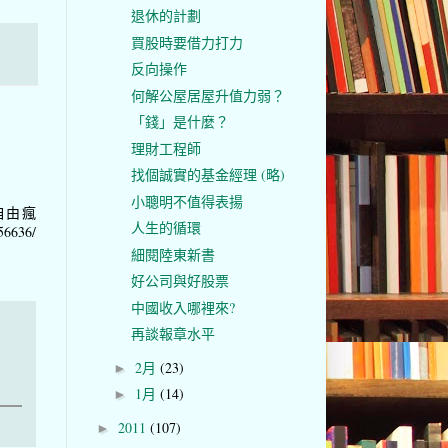
退休的計劃
買股時要借力打力
反向操作
何解公屋居屋升值力弱？
「錢」是什麼？
理財工程師
找個誠實的基金經理 (略)
小聰明不值得表揚
自由瘋
人生的循環
56636/
細閱陸東新書
好公司與好股票
中國收入哪裡來?
再談報章水平
2月
(23)
►
1月
(14)
►
2011
(107)
►