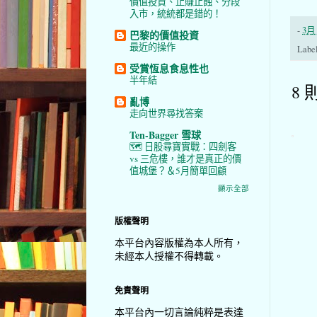
價值投資、止賺止蝕、分段
入市，統統都是錯的！
-
3月 
巴黎的價值投資
最近的操作
Labe
受賞恆息食息性也
半年結
8 
亂博
走向世界尋找答案
Ten-Bagger 雪球
🗺️ 日股尋寶實戰：四劍客
vs 三危樓，誰才是真正的價
值城堡？＆5月簡單回顧
顯示全部
版權聲明
本平台內容版權為本人所有，
未經本人授權不得轉載。
免責聲明
本平台內一切言論純粹是表達