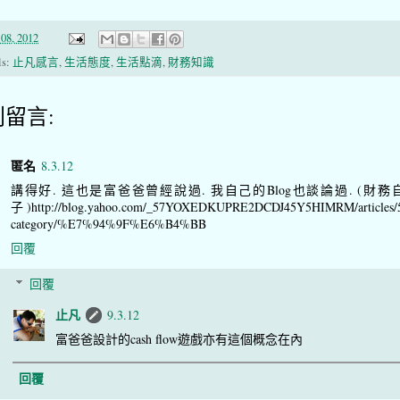
08, 2012
ls:
止凡感言
,
生活態度
,
生活點滴
,
財務知識
則留言:
匿名
8.3.12
講得好. 這也是富爸爸曾經說過. 我自己的Blog也談論過. (財務
子)http://blog.yahoo.com/_57YOXEDKUPRE2DCDJ45Y5HIMRM/articles/
category/%E7%94%9F%E6%B4%BB
回覆
回覆
止凡
9.3.12
富爸爸設計的cash flow遊戲亦有這個概念在內
回覆