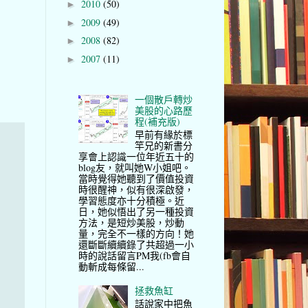
2010
(50)
►
2009
(49)
►
2008
(82)
►
2007
(11)
►
一個散戶轉炒
美股的心路歷
程(補充版)
早前有緣於標
竿兄的新書分
享會上認識一位年近五十的
blog友，就叫她W小姐吧。
當時覺得她聽到了價值投資
時很醒神，似有很深啟發，
學習態度亦十分積極。近
日，她似悟出了另一種投資
方法，是短炒美股，炒動
量，完全不一樣的方向！她
還斷斷續續錄了共超過一小
時的說話留言PM我(fb會自
動斬成每條留...
拯救魚缸
話說家中把魚