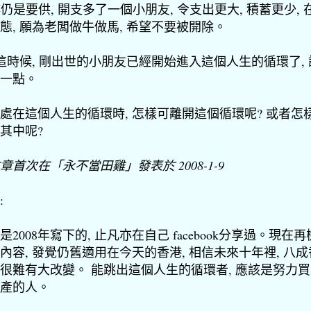
 樓仍是要供, 開支多了一個小朋友, 令支出更大, 積蓄更少, 
態, 願為老闆做牛做馬, 希望不要被開除。
. 這時候, 剛出世的小朋友已經開始進入這個人生的循環了,
一點。
處在這個人生的循環時, 怎樣可離開這個循環呢? 或者怎
其中呢?
章首次
在「永不當田雞」
發表於 2008-1-9
:
是2008年寫下的, 止凡亦在自己 facebook分享過。現在
內容, 發覺仍舊適用在今天的香港, 相信未來十年裡, 八
很難有大改變。 能跳出這個人生的循環者, 應該是努力
產的人。