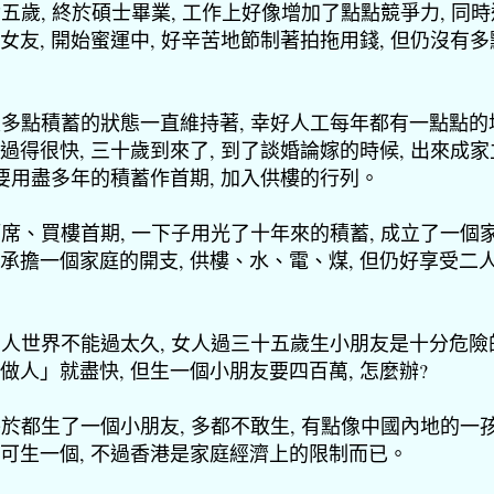
 廿五歲, 終於碩士畢業, 工作上好像增加了點點競爭力, 同
女友, 開始蜜運中, 好辛苦地節制著拍拖用錢, 但仍沒有
 沒多點積蓄的狀態一直維持著, 幸好人工每年都有一點點的
過得很快, 三十歲到來了, 到了談婚論嫁的時候, 出來成家
 要用盡多年的積蓄作首期, 加入供樓的行列。
 酒席、買樓首期, 一下子用光了十年來的積蓄, 成立了一個家
承擔一個家庭的開支, 供樓、水、電、煤, 但仍好享受二
 二人世界不能過太久, 女人過三十五歲生小朋友是十分危險
做人」就盡快, 但生一個小朋友要四百萬, 怎麼辦?
 終於都生了一個小朋友, 多都不敢生, 有點像中國內地的一
可生一個, 不過香港是家庭經濟上的限制而已。