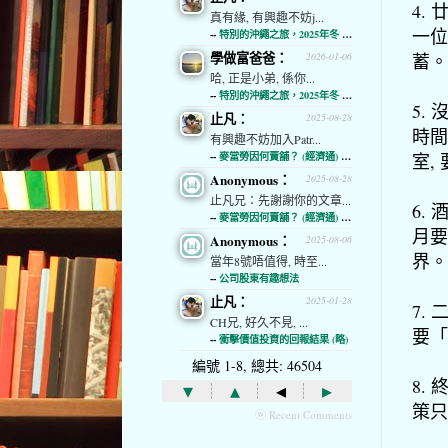
4.
真有緣, 有興趣不妨j...
一位
--
特別的沖繩之旅，2025年冬 (經濟通)
學做富爸爸：
蓄。
2026-01-06
哈, 正是小弟, 係你...
--
特別的沖繩之旅，2025年冬 (經濟通)
5.
止凡：
2025-08-28
時間
有興趣不妨加入Patr...
室,
--
麥當勞因何賣舖？ (經濟通) (略)
Anonymous：
2025-08-28
止凡兄：先謝謝你的文章...
6.
--
麥當勞因何賣舖？ (經濟通) (略)
月要
Anonymous：
2025-08-06
界。
當年8號唔值得, 時至...
--
公司股東有趣想法
止凡：
2025-01-28
7.
CH兄, 好久不見, ...
要「
--
衝擊價值投資的回報結果 (略)
編號 1-8, 總共: 46504
8.
▾
▴
◂
▸
策只
ⓦ Recent Comments