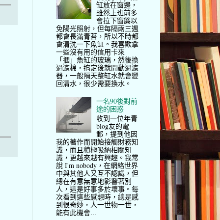
缸放在窗邊，
雖然上班前多
會拉下窗簾以
免陽光照射，但每隔兩三週
都會長滿青苔，所以不時都
會清洗一下魚缸。我喜歡拿
一些沒有用的信用卡來
「摑」魚缸的玻璃，然後換
過濾棉，搞定後就開動過濾
器，一般隔天整缸水就會變
回清水，很少需要換水。
一名90後對前
途的困惑
收到一位年青
blog友的電
郵，提到他因
我的著作而開始接觸財務知
識，而且積極吸納相關知
識，更越來越有興趣。我常
說 I'm nobody，在網絡世界
中與其他人又互不認識，但
總在有意無意地影響著別
人，這是好事多於壞事。每
次看到這些感想時，總是感
到很奇妙，人一世物一世，
能有此機會...