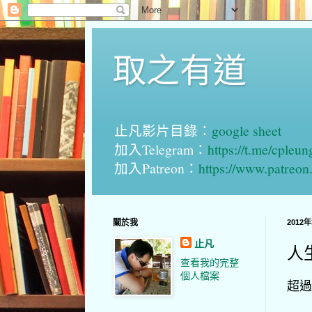
取之有道
止凡影片目錄：
google sheet
加入Telegram：
https://t.me/cpleu
加入Patreon：
https://www.patreo
關於我
2012
止凡
人
查看我的完整
個人檔案
超過