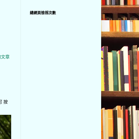
總網頁檢視次數
的文章
可 按