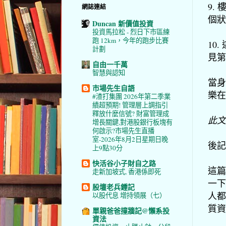
9.
網誌連結
個狀
Duncan 新價值投資
投資馬拉松 - 烈日下市區練
跑 12km，今年的跑步比賽
10
計劃
見第
自由一千萬
智慧與認知
當身
市場先生自語
樂在
#渣打集團 2026年第二季業
績超預期! 管理層上調指引
釋放什麼信號? 財富管理成
此文
增長關鍵,對港股銀行板塊有
何啟示?市場先生直播
室-2026年8月2日星期日晚
後記
上9點30分
快活谷小子財自之路
這篇
走新加坡式, 香港係即死
一下
股壇老兵鍾記
人都
以股代息 增持領展（七）
質資
單親爸爸撞牆記@懶系投
資法