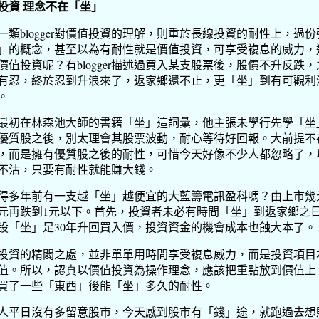
投資 理念不在「坐」
一類blogger對價值投資的理解，則重於長線投資的耐性上，過份
」的概念，甚至以為有耐性就是價值投資，可享受複息的威力，
價值投資呢？有blogger描述過買入某支股票後，股價不升反跌，
有忍，終於忍到升浪來了，返家鄉還不止，更「坐」到有可觀利
。
最初在林森池大師的書籍「坐」這詞彙，他主張未學行先學「坐
優質股之後，別太理會其股票波動，耐心等待好回報。大前提不
，而是擁有優質股之後的耐性，可惜今天好像不少人都忽略了，
不沽，只要有耐性就能賺大錢。
得多年前有一支越「坐」越便宜的大藍籌電訊盈科嗎？由上市幾
0元再跌到1元以下。首先，投資者未必有時間「坐」到返家鄉之
設「坐」足30年升回買入價，投資資金的機會成本也蝕大本了。
投資的精闢之處，並非單單用時間享受複息威力，而是投資項目
值。所以，認真以價值投資為操作理念，應該把重點放到價值上
買了一些「東西」後能「坐」多久的耐性。
人平日沒有多留意股市，今天感到股市有「錢」途，就跑過去想