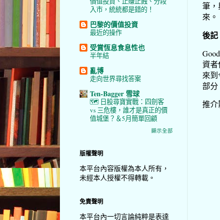
價值投資、止賺止蝕、分段
筆，
入市，統統都是錯的！
來。
巴黎的價值投資
最近的操作
後記
受賞恆息食息性也
Go
半年結
資者
亂博
來到
走向世界尋找答案
部分
Ten-Bagger 雪球
🗺️ 日股尋寶實戰：四劍客
推介
vs 三危樓，誰才是真正的價
值城堡？＆5月簡單回顧
顯示全部
版權聲明
本平台內容版權為本人所有，
未經本人授權不得轉載。
免責聲明
本平台內一切言論純粹是表達