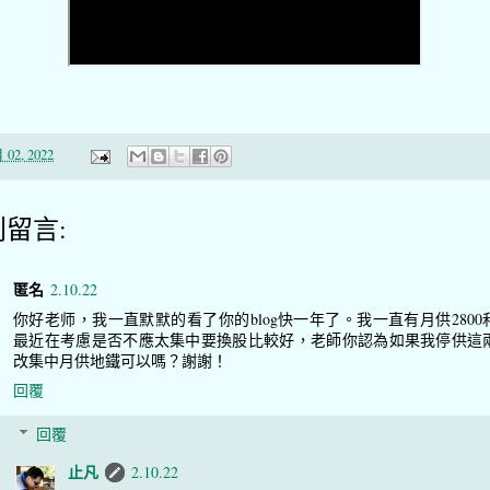
 02, 2022
則留言:
匿名
2.10.22
你好老师，我一直默默的看了你的blog快一年了。我一直有月供2800和
最近在考慮是否不應太集中要換股比較好，老師你認為如果我停供這
改集中月供地鐵可以嗎？謝謝！
回覆
回覆
止凡
2.10.22