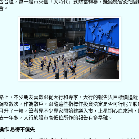
否合理，萬一股市來個「大時代」式財富轉移，賺錢機會恐怕變
會。
路上，不少朋友喜歡跟從大行和專家，大行的報告與目標價追蹤
調整數次，作為散戶，跟隨這些指標作投資決定是否可行呢？股
9月升了一輪，筆者見不少專家開始建議入市，上星期心血來潮，
去一年多，大行於股市高低位所作的報告有多準確。
操作 易得不償失