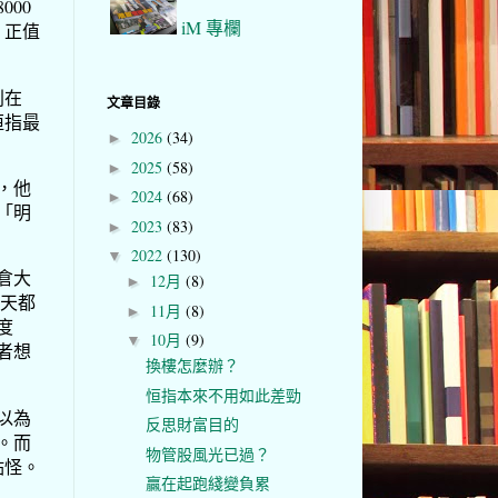
000
iM 專欄
，正值
利在
文章目錄
恒指最
2026
(34)
►
2025
(58)
►
，他
2024
(68)
►
「明
2023
(83)
►
2022
(130)
▼
倉大
12月
(8)
►
每天都
11月
(8)
►
度
10月
(9)
▼
者想
換樓怎麼辦？
恒指本來不用如此差勁
以為
反思財富目的
。而
物管股風光已過？
點怪。
贏在起跑綫變負累