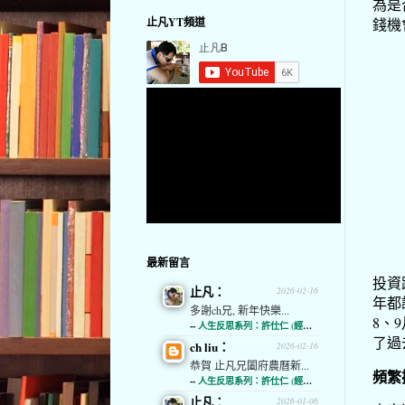
為是
錢機
止凡YT頻道
最新留言
投資
止凡：
2026-02-16
年都
多謝ch兄, 新年快樂...
8、
--
人生反思系列：許仕仁 (經濟通)
了過
ch liu：
2026-02-16
恭賀 止凡兄闔府農曆新...
頻繁
--
人生反思系列：許仕仁 (經濟通)
止凡：
2026-01-06