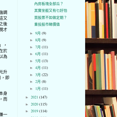
內房板塊全部瓜？
其實坐艇又有乜好怕
強調
買股票不如做定期？
這又
之後
重投股市睇價值
潤才
9月
(9)
►
8月
(9)
►
」，
7月
(11)
►
在於
6月
(11)
►
以為
5月
(13)
►
4月
(11)
►
元升
3月
(22)
►
日，即
2月
(8)
►
1月
(11)
►
本身
2021
(147)
►
，而
2020
(115)
►
2019
(114)
►
賺一