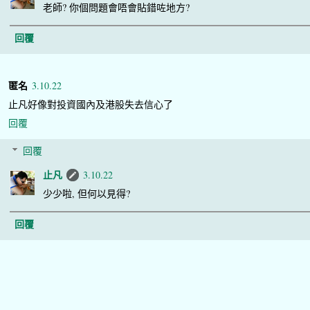
老師? 你個問題會唔會貼錯咗地方?
回覆
匿名
3.10.22
止凡好像對投資國內及港股失去信心了
回覆
回覆
止凡
3.10.22
少少啦, 但何以見得?
回覆