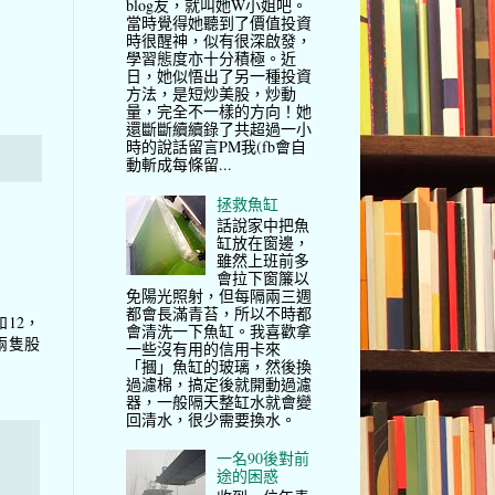
blog友，就叫她W小姐吧。
當時覺得她聽到了價值投資
時很醒神，似有很深啟發，
學習態度亦十分積極。近
日，她似悟出了另一種投資
方法，是短炒美股，炒動
量，完全不一樣的方向！她
還斷斷續續錄了共超過一小
時的說話留言PM我(fb會自
動斬成每條留...
拯救魚缸
話說家中把魚
缸放在窗邊，
雖然上班前多
會拉下窗簾以
免陽光照射，但每隔兩三週
都會長滿青苔，所以不時都
12，
會清洗一下魚缸。我喜歡拿
兩隻股
一些沒有用的信用卡來
「摑」魚缸的玻璃，然後換
過濾棉，搞定後就開動過濾
器，一般隔天整缸水就會變
回清水，很少需要換水。
一名90後對前
途的困惑