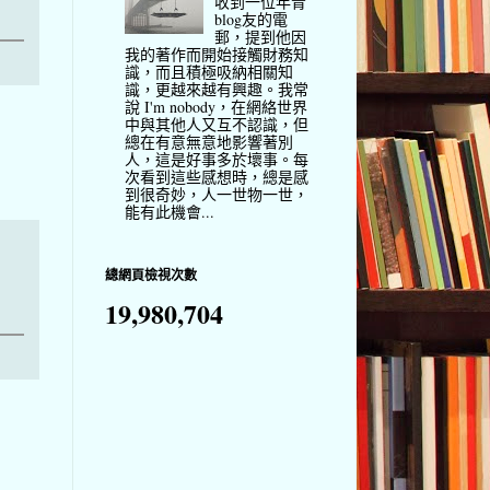
收到一位年青
blog友的電
郵，提到他因
我的著作而開始接觸財務知
識，而且積極吸納相關知
識，更越來越有興趣。我常
說 I'm nobody，在網絡世界
中與其他人又互不認識，但
總在有意無意地影響著別
人，這是好事多於壞事。每
次看到這些感想時，總是感
到很奇妙，人一世物一世，
能有此機會...
總網頁檢視次數
19,980,704