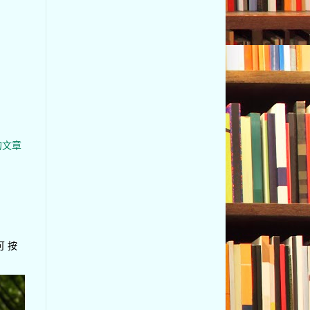
的文章
可 按