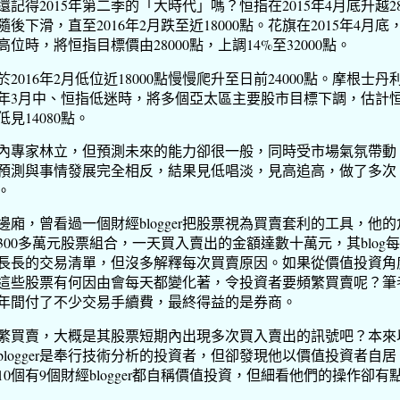
還記得2015年第二季的「大時代」嗎？恒指在2015年4月底升越28
隨後下滑，直至2016年2月跌至近18000點。花旗在2015年4月底
高位時，將恒指目標價由28000點，上調14%至32000點。
於2016年2月低位近18000點慢慢爬升至日前24000點。摩根士丹
16年3月中、恒指低迷時，將多個亞太區主要股市目標下調，估計
低見14080點。
內專家林立，但預測未來的能力卻很一般，同時受市場氣氛帶動
預測與事情發展完全相反，結果見低唱淡，見高追高，做了多次
。
邊廂，曾看過一個財經blogger把股票視為買賣套利的工具，他的
300多萬元股票組合，一天買入賣出的金額達數十萬元，其blog
長長的交易清單，但沒多解釋每次買賣原因。如果從價值投資角
這些股票有何因由會每天都變化著，令投資者要頻繁買賣呢？筆
年間付了不少交易手續費，最終得益的是券商。
繁買賣，大概是其股票短期內出現多次買入賣出的訊號吧？本來
blogger是奉行技術分析的投資者，但卻發現他以價值投資者自居
10個有9個財經blogger都自稱價值投資，但細看他們的操作卻有