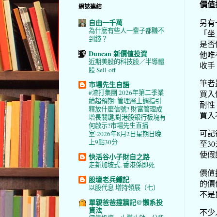
價值
網誌連結
另有
自由一千萬
為什麼有些人一輩子都賺不
「坐
到錢？
是否
Duncan 新價值投資
他唯
近期美股的科技股／半導體
收手
股 Sell-off
筆者
市場先生自語
#渣打集團 2026年第二季業
買入
績超預期! 管理層上調指引
耐性
釋放什麼信號? 財富管理成
買入
增長關鍵,對港股銀行板塊有
何啟示?市場先生直播
可記
室-2026年8月2日星期日晚
上9點30分
至3
使假
快活谷小子財自之路
走新加坡式, 香港係即死
價值
股壇老兵鍾記
的價
以股代息 增持領展（七）
不是
單親爸爸撞牆記@懶系投
資法
不少