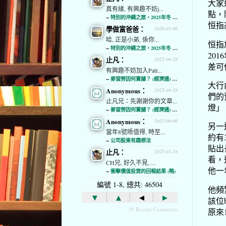
大家
真有緣, 有興趣不妨j...
點，
--
特別的沖繩之旅，2025年冬 (經濟通)
恒指
學做富爸爸：
2026-01-06
哈, 正是小弟, 係你...
恒指
--
特別的沖繩之旅，2025年冬 (經濟通)
20
止凡：
2025-08-28
差可
有興趣不妨加入Patr...
--
麥當勞因何賣舖？ (經濟通) (略)
大行
Anonymous：
2025-08-28
們的
止凡兄：先謝謝你的文章...
燈」
--
麥當勞因何賣舖？ (經濟通) (略)
Anonymous：
2025-08-06
另一
當年8號唔值得, 時至...
約有
--
公司股東有趣想法
貼出
止凡：
2025-01-28
看，
CH兄, 好久不見, ...
他一
--
衝擊價值投資的回報結果 (略)
編號 1-8, 總共: 46504
他頻
▾
▴
◂
▸
該位
ⓦ Recent Comments
原來