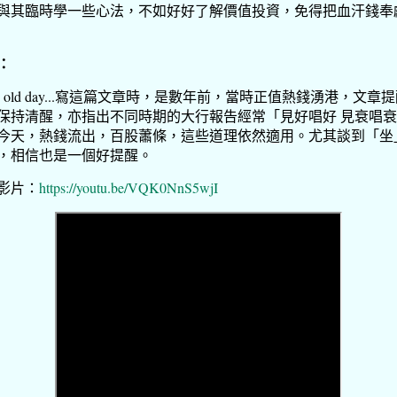
與其臨時學一些心法，不如好好了解價值投資，免得把血汗錢奉
：
od old day...寫這篇文章時，是數年前，當時正值熱錢湧港，文章
保持清醒，亦指出不同時期的大行報告經常「見好唱好 見衰唱
今天，熱錢流出，百股蕭條，這些道理依然適用。尤其談到「坐
，相信也是一個好提醒。
影片：
https://youtu.be/VQK0NnS5wjI