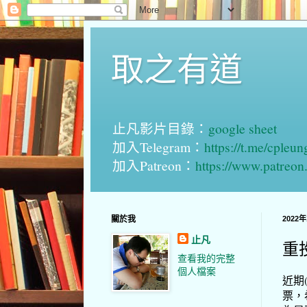
取之有道
止凡影片目錄：
google sheet
加入Telegram：
https://t.me/cpleu
加入Patreon：
https://www.patreo
關於我
2022
止凡
重
查看我的完整
個人檔案
近期
票，