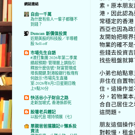
網誌連結
素。原本朋友
港，因此認為
自由一千萬
為什麼有些人一輩子都賺不
常穩定的香港
到錢？
西亞也因為政
Duncan 新價值投資
友開始把眼界
近期美股的科技股／半導體
物業的確不是
股 Sell-off
些錢去投資吉
市場先生自語
#渣打集團 2026年第二季業
找些租盤就算
績超預期! 管理層上調指引
釋放什麼信號? 財富管理成
小弟也給點意
增長關鍵,對港股銀行板塊有
何啟示?市場先生直播
非住在自置物
室-2026年8月2日星期日晚
住。這操作並
上9點30分
分，若物業本
快活谷小子財自之路
走新加坡式, 香港係即死
合自己居住之
這問題。
股壇老兵鍾記
以股代息 增持領展（七）
朋友這個操作
單親爸爸撞牆記@懶系投
資法
對較慢，租金