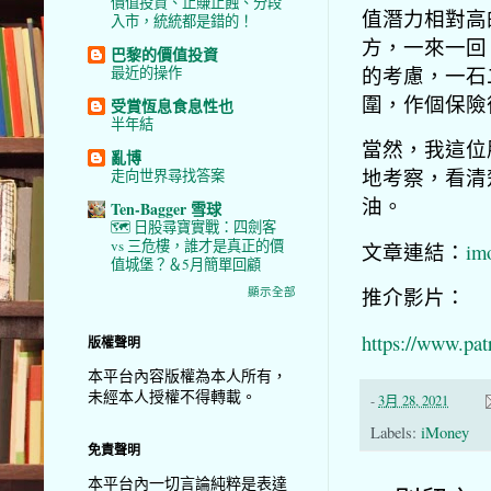
價值投資、止賺止蝕、分段
值潛力相對高
入市，統統都是錯的！
方，一來一回
巴黎的價值投資
的考慮，一石
最近的操作
圍，作個保險
受賞恆息食息性也
半年結
當然，我這位
亂博
地考察，看清
走向世界尋找答案
油。
Ten-Bagger 雪球
🗺️ 日股尋寶實戰：四劍客
vs 三危樓，誰才是真正的價
文章連結：
im
值城堡？＆5月簡單回顧
推介影片：
顯示全部
https://www.pat
版權聲明
本平台內容版權為本人所有，
未經本人授權不得轉載。
-
3月 28, 2021
Labels:
iMoney
免責聲明
本平台內一切言論純粹是表達