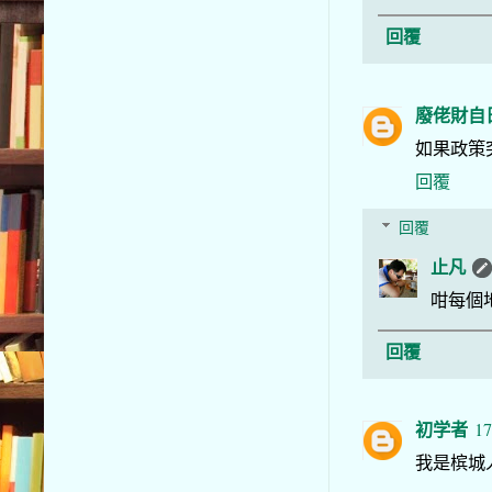
回覆
廢佬財自
如果政策
回覆
回覆
止凡
咁每個
回覆
初学者
17
我是槟城人