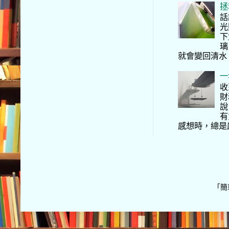
拯
話
光
下
璃
就會變回清水
一
收
財
說
有
感想時，總是
「簡