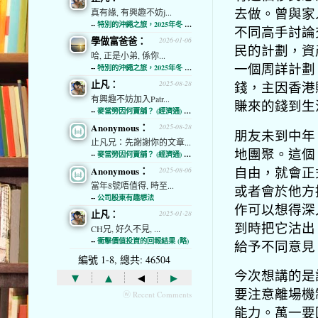
去做。曾與家
真有緣, 有興趣不妨j...
--
特別的沖繩之旅，2025年冬 (經濟通)
不同高手討論
學做富爸爸：
2026-01-06
民的計劃，資
哈, 正是小弟, 係你...
一個周詳計劃
--
特別的沖繩之旅，2025年冬 (經濟通)
止凡：
錢，主因香港
2025-08-28
有興趣不妨加入Patr...
賺來的錢到生
--
麥當勞因何賣舖？ (經濟通) (略)
Anonymous：
2025-08-28
朋友未到中年
止凡兄：先謝謝你的文章...
地團聚。這個
--
麥當勞因何賣舖？ (經濟通) (略)
自由，就會正
Anonymous：
2025-08-06
當年8號唔值得, 時至...
或者會於他方
--
公司股東有趣想法
作可以想得深
止凡：
2025-01-28
到時把它沽出
CH兄, 好久不見, ...
--
衝擊價值投資的回報結果 (略)
給予不同意見
編號 1-8, 總共: 46504
今次想講的是
▾
▴
◂
▸
要注意離場機
ⓦ Recent Comments
能力。萬一要