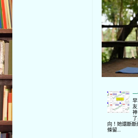
一
早
友
神
了
向！她還斷斷
條留...