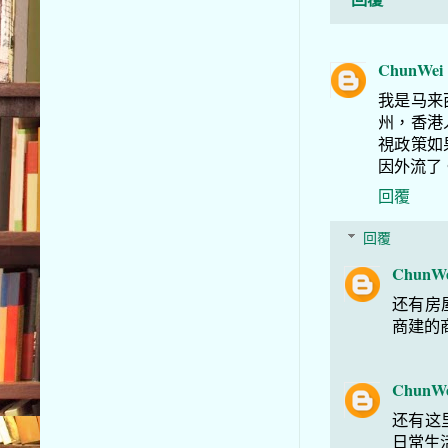
ChunWei
我是马来
州，香港
視政策如
因外流了
回覆
回覆
ChunW
还有房
商建的
ChunW
还有这
日常生