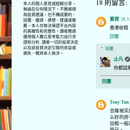
18 則留言:
本人的個人意見或經驗分享，
無論在任何情況下，不應被視
為投資建議，也不構成要約、
紫夜
28.3
招攬、邀請、誘使、建議或推
薦，本人亦無法保證平台內容
香港收租
的真確性和完整性。讀者務請
回覆
運用個人獨立思考能力自行求
證和分析, 讀者一切的投資決定
以及該投資決定引致的收益或
回覆
損失，概與本人無涉。
止凡
你都諗
回覆
Tony Tan
吉隆坡买
么好的房
出租一般
而已。