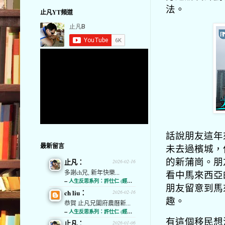
法。
止凡YT頻道
話說朋友這年
最新留言
未去過檳城，
的新蒲崗。朋
止凡：
2026-02-16
多謝ch兄, 新年快樂...
看中馬來西亞
--
人生反思系列：許仕仁 (經濟通)
朋友留意到馬
ch liu：
2026-02-16
趣。
恭賀 止凡兄闔府農曆新...
--
人生反思系列：許仕仁 (經濟通)
有這個移民想
止凡：
2026-01-06