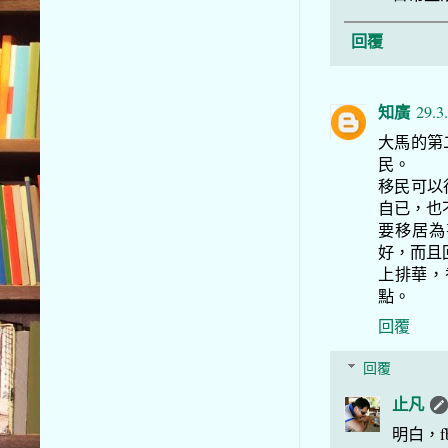
回覆
知廣
29.3
大馬的第
民。
移民可以
自已，也
要移居為
好，而且
上排華，
點。
回覆
回覆
止凡
明白，f