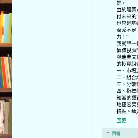
是，
由於股票
付未來的
也只是基
深感不足
力！”
我就舉一
價值投資
與瑞典文
的投資組
一、市場
二、組合
三、分散
四、指標
知識的獲
地極容易
指點。鍾
回覆
回覆