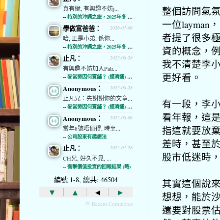
整個訪問氣
真有緣, 有興趣不妨j...
--
特別的沖繩之旅，2025年冬 (經濟通)
一位laym
學做富爸爸：
2026-01-06
者提了很多
哈, 正是小弟, 係你...
--
特別的沖繩之旅，2025年冬 (經濟通)
資的概念，
止凡：
2025-08-28
我不清楚李
有興趣不妨加入Patr...
更好看。
--
麥當勞因何賣舖？ (經濟通) (略)
Anonymous：
2025-08-28
止凡兄：先謝謝你的文章...
有一段，李
--
麥當勞因何賣舖？ (經濟通) (略)
看年報，這
Anonymous：
2025-08-06
指這就要放
當年8號唔值得, 時至...
--
公司股東有趣想法
差時，甚至
止凡：
2025-01-28
股市低迷時
CH兄, 好久不見, ...
--
衝擊價值投資的回報結果 (略)
編號 1-8, 總共: 46504
其實這個說
▾
▴
◂
▸
想想，能於
ⓦ Recent Comments
還要對股票