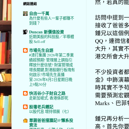
然，若真的
網誌連結
自由一千萬
訪問中提到
為什麼有些人一輩子都賺不
到錢？
接收了爸爸
Duncan 新價值投資
鍾兄以這個
近期美股的科技股／半導體
QQ，連微信
股 Sell-off
大升，其實
市場先生自語
港交所會大
#渣打集團 2026年第二季業
績超預期! 管理層上調指引
釋放什麼信號? 財富管理成
增長關鍵,對港股銀行板塊有
不少投資者
何啟示?市場先生直播
金》中飾演
室-2026年8月2日星期日晚
上9點30分
時其實不予
快活谷小子財自之路
需要預測宏觀
走新加坡式, 香港係即死
Marks、巴菲特
股壇老兵鍾記
以股代息 增持領展（七）
鍾兄再分析
單親爸爸撞牆記@懶系投
資法
高。首先你