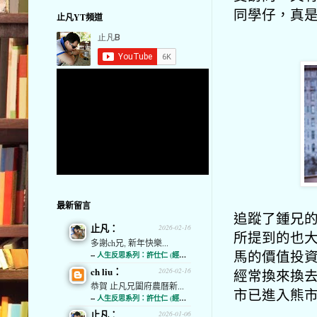
同學仔，真
止凡YT頻道
最新留言
追蹤了鍾兄的
止凡：
2026-02-16
所提到的也
多謝ch兄, 新年快樂...
馬的價值投
--
人生反思系列：許仕仁 (經濟通)
ch liu：
經常換來換
2026-02-16
恭賀 止凡兄闔府農曆新...
市已進入熊
--
人生反思系列：許仕仁 (經濟通)
止凡：
2026-01-06