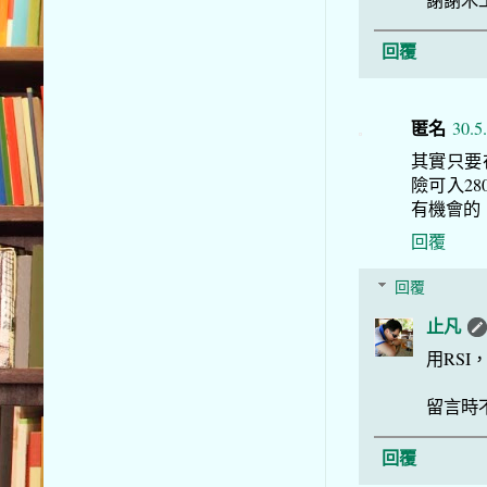
回覆
匿名
30.5
其實只要在
險可入28
有機會的
回覆
回覆
止凡
用RS
留言時
回覆