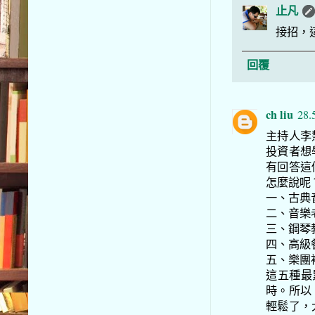
止凡
接招，
回覆
ch liu
28.
主持人李
投資者想
有回答這
怎麼說呢
一、古典
二、音樂
三、鋼琴
四、高級
五、樂團裡
這五種最
時。所以
輕鬆了，