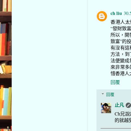
ch liu
30.
香港人太
“發財致
所以，開
致富”的
有沒有這
方法，到
法便變成
來非常多
惜香港人
回覆
回覆
止凡
Ch兄
的就越