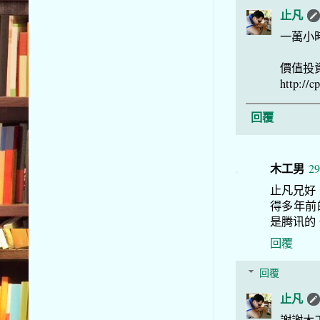
止凡
一萬小
價值投
http://c
回覆
木工男
29
止凡兄好
得多年前
是腾讯的
回覆
回覆
止凡
謝謝木