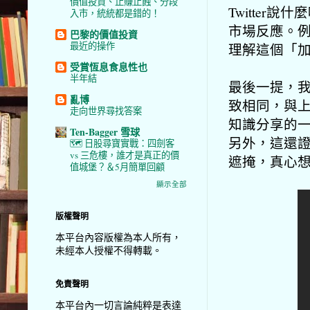
價值投資、止賺止蝕、分段
Twitte
入市，統統都是錯的！
市場反應。
巴黎的價值投資
最近的操作
理解這個「
受賞恆息食息性也
半年結
最後一提，
亂博
致相同，與
走向世界尋找答案
知識分享的
Ten-Bagger 雪球
另外，這還
🗺️ 日股尋寶實戰：四劍客
vs 三危樓，誰才是真正的價
遮掩，真心
值城堡？＆5月簡單回顧
顯示全部
版權聲明
本平台內容版權為本人所有，
未經本人授權不得轉載。
免責聲明
本平台內一切言論純粹是表達