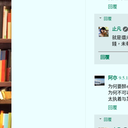
回覆
回覆
止凡
就是還
錢，未有
回覆
阿亦
9.5.
为何要醉
为何不可
太执着与
回覆
回覆