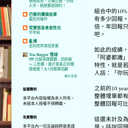
價值投資、止賺止蝕、分段
入市，統統都是錯的！
組合中的10
巴黎的價值投資
有多少回報。
最近的操作
倍，年回報只
受賞恆息食息性也
半年結
吧。
亂博
走向世界尋找答案
如此的成績
Ten-Bagger 雪球
「阿婆都識
🗺️ 日股尋寶實戰：四劍客
特性，就是
vs 三危樓，誰才是真正的價
值城堡？＆5月簡單回顧
人話：「你
顯示全部
之前的10 ye
版權聲明
整體埋單都有
本平台內容版權為本人所有，
整體回報可比
未經本人授權不得轉載。
免責聲明
這還未計及為
是。話說回頭
本平台內一切言論純粹是表達