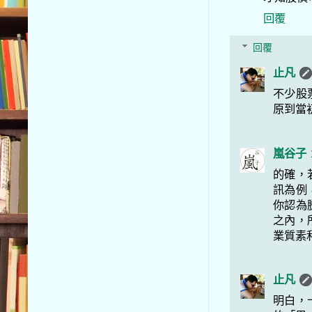
回覆
回覆
止凡
不少股
原到當
嵐谷子
的確，
訊為例
你認為
之內，
業質素
止凡
明白，