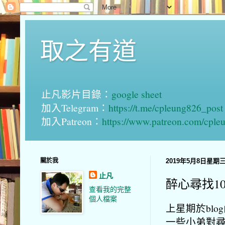
取之有道
止凡影片目錄：
google sheet
加入Telegram：
https://t.me/cpleung826_post
加入Patreon：
https://www.patreon.com/cple
關於我
2019年5月8日星期
止凡
醉心尋找1
查看我的完整
個人檔案
上星期於bl
一些小弟對尋