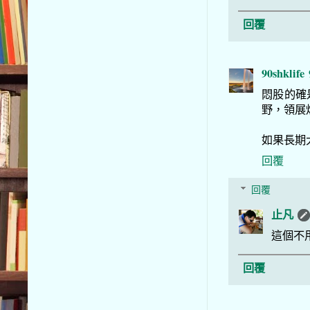
回覆
90shklife
悶股的確
野，領展
如果長期
回覆
回覆
止凡
這個不
回覆