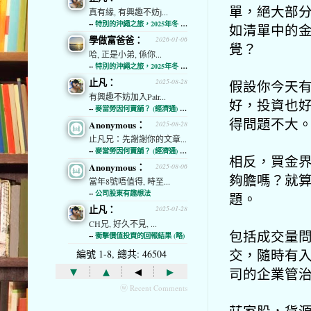
單，絕大部
真有緣, 有興趣不妨j...
--
特別的沖繩之旅，2025年冬 (經濟通)
如清單中的金
學做富爸爸：
2026-01-06
覺？
哈, 正是小弟, 係你...
--
特別的沖繩之旅，2025年冬 (經濟通)
止凡：
假設你今天
2025-08-28
有興趣不妨加入Patr...
好，投資也
--
麥當勞因何賣舖？ (經濟通) (略)
得問題不大
Anonymous：
2025-08-28
止凡兄：先謝謝你的文章...
--
麥當勞因何賣舖？ (經濟通) (略)
相反，買金
Anonymous：
2025-08-06
夠膽嗎？就
當年8號唔值得, 時至...
--
公司股東有趣想法
題。
止凡：
2025-01-28
CH兄, 好久不見, ...
包括成交量
--
衝擊價值投資的回報結果 (略)
交，隨時有
編號 1-8, 總共: 46504
▾
▴
◂
▸
司的企業管
ⓦ Recent Comments
莊家股，貨