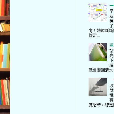
一
早
友
神
了
向！她還斷斷
條留...
拯
話
光
下
璃
就會變回清水
一
收
財
說
有
感想時，總是