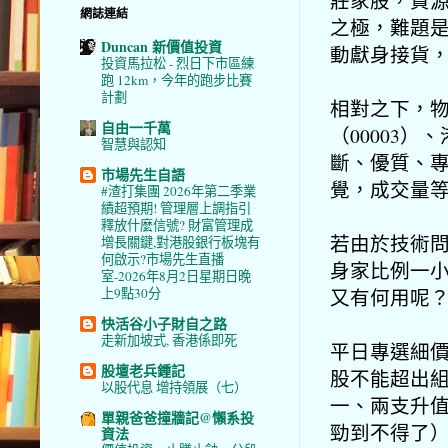
網誌連結
之極，難題
Duncan 新價值投資
動獻身接貨
投資馬拉松 - 烈日下市區練
跑 12km，今年的跑步比賽
計劃
相對之下，
自由一千萬
（00003）
智慧與認知
斷、優質、
市場先生自語
覺，成交量
#渣打集團 2026年第二季業
績超預期! 管理層上調指引
釋放什麼信號? 財富管理成
若由於技術
增長關鍵,對港股銀行板塊有
何啟示?市場先生直播
身家比例一小部分
室-2026年8月2日星期日晚
又有何用呢
上9點30分
快活谷小子財自之路
走新加坡式, 香港係即死
平日專選細
股壇老兵鍾記
股不能超出組
以股代息 增持領展（七）
一、兩支升值
單親爸爸撞牆記@懶系投
勁到不得了
資法