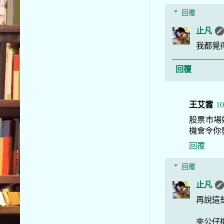
回覆
止凡
我都覺
回覆
王艾雲
10
股票市場
機會令你
回覆
回覆
止凡
再說這
夾公仔