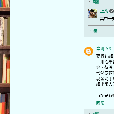
回覆
止凡
其中一
回覆
念清
9.5.
要做出超
「用心學
金，待股
當然要預
現金時手
超出常人
市場是有
回覆
回覆