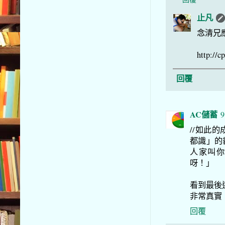
止凡
念清兄
http://c
回覆
AC儲蓄
9
//如此
都識」的
人家叫你
呀！」
看到最後
非常真實
回覆