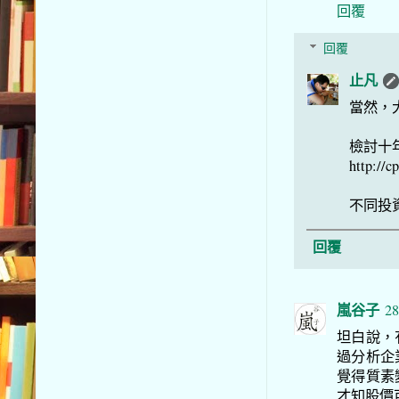
回覆
回覆
止凡
當然，
檢討十
http://c
不同投
回覆
嵐谷子
28
坦白說，
過分析企
覺得質素
才知股價