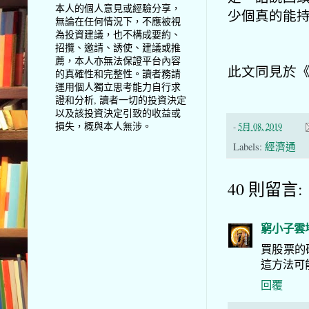
本人的個人意見或經驗分享，
少個真的能持
無論在任何情況下，不應被視
為投資建議，也不構成要約、
招攬、邀請、誘使、建議或推
薦，本人亦無法保證平台內容
此文同見於
的真確性和完整性。讀者務請
運用個人獨立思考能力自行求
證和分析, 讀者一切的投資決定
以及該投資決定引致的收益或
損失，概與本人無涉。
-
5月 08, 2019
Labels:
經濟通
40 則留言:
窮小子雲
買股票的
這方法可
回覆