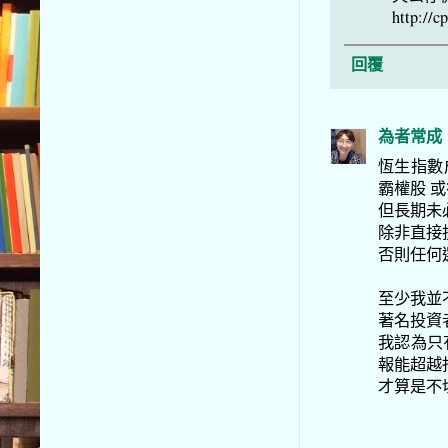
http://c
回覆
為者常成
恆生指數
霸權股 
但長期未
除非直接
否則任何
至少我並
著名投資者
我認為只有
報能超越
才算是不