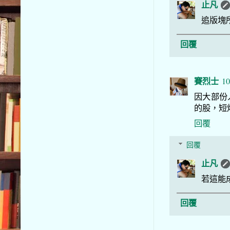
止凡
追版塊
回覆
賽烈士
10
因大部份
的股，短
回覆
回覆
止凡
若這能
回覆