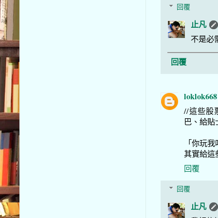
回覆
止凡
不是必
回覆
loklok668
//這些
巴、給貼
「你玩我
其實給這
回覆
回覆
止凡