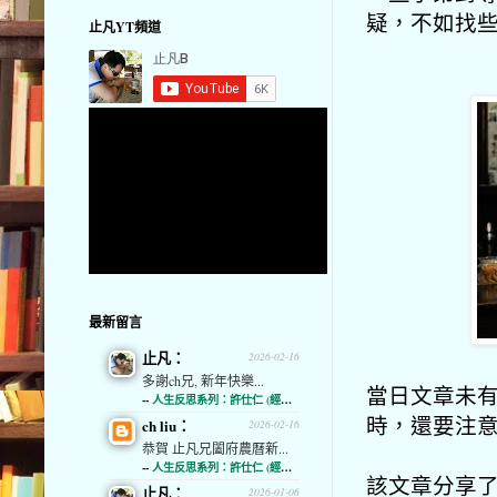
疑，不如找些
止凡YT頻道
最新留言
止凡：
2026-02-16
多謝ch兄, 新年快樂...
當日文章未有
--
人生反思系列：許仕仁 (經濟通)
時，還要注
ch liu：
2026-02-16
恭賀 止凡兄闔府農曆新...
--
人生反思系列：許仕仁 (經濟通)
該文章分享了
止凡：
2026-01-06