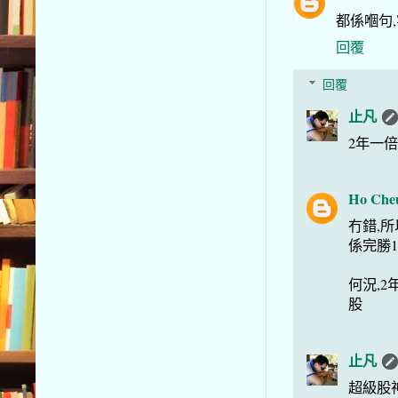
都係嗰句,
回覆
回覆
止凡
2年一倍
Ho Che
冇錯,所
係完勝1
何況,2
股
止凡
超級股