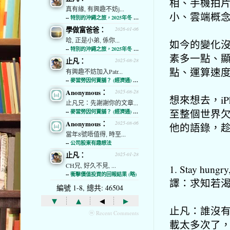
相、手機拍片播
真有緣, 有興趣不妨j...
小、雲端概
--
特別的沖繩之旅，2025年冬 (經濟通)
學做富爸爸：
2026-01-06
哈, 正是小弟, 係你...
如今的變化
--
特別的沖繩之旅，2025年冬 (經濟通)
素多一點、
止凡：
2025-08-28
點、運算速
有興趣不妨加入Patr...
--
麥當勞因何賣舖？ (經濟通) (略)
Anonymous：
2025-08-28
想來想去，i
止凡兄：先謝謝你的文章...
至整個世界
--
麥當勞因何賣舖？ (經濟通) (略)
Anonymous：
2025-08-06
他的語錄，
當年8號唔值得, 時至...
--
公司股東有趣想法
止凡：
2025-01-28
CH兄, 好久不見, ...
1. Stay hungry,
--
衝擊價值投資的回報結果 (略)
譯：求知若
編號 1-8, 總共: 46504
▾
▴
◂
▸
止凡：誰沒
ⓦ Recent Comments
載太多次了