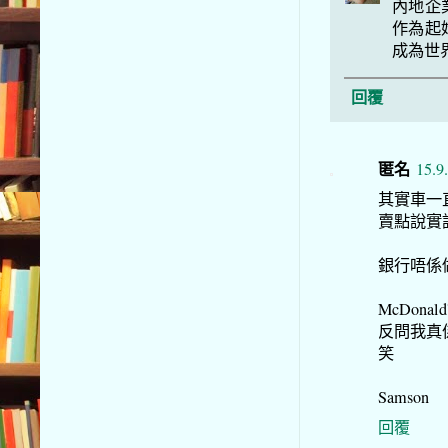
內地企
作為起
成為世
回覆
匿名
15.9
其實車一
賣點說實話
銀行唔係
McDon
反問我真
笑
Samson
回覆