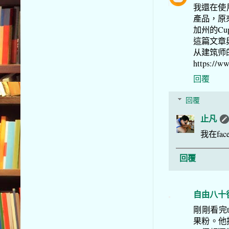
我還在使用
產品，原來
加州的Cupe
這篇文章
从建筑师的
https://w
回覆
回覆
止凡
我在fa
回覆
自由八十
剛剛看完t
果粉。他