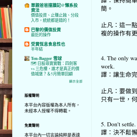
單親爸爸撞牆記@懶系投
簡。
資法
價值投資、止賺止蝕、分段
入市，統統都是錯的！
止凡：這一
巴黎的價值投資
複的操作有
最近的操作
受賞恆息食息性也
半年結
4. The only way
Ten-Bagger 雪球
🗺️ 日股尋寶實戰：四劍客
work.
vs 三危樓，誰才是真正的價
譯：讓生命
值城堡？＆5月簡單回顧
顯示全部
止凡：要做到S
版權聲明
只有一世，
本平台內容版權為本人所有，
未經本人授權不得轉載。
5. Don't settle.
免責聲明
譯：決不鬆
本平台內一切言論純粹是表達