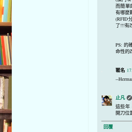
而簡單
有哪麼難
(RF
了!!!有
PS: 
命性的改
匿名
17
--Herma
止凡
這些年
開刀位
回覆