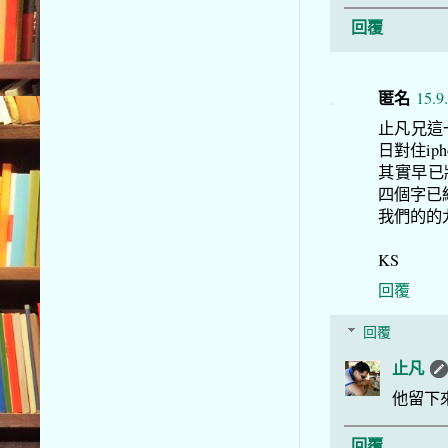
回覆
匿名
15.9
止凡兄這
日對住ipho
其實早已將教
四個字已
我們的的
KS
回覆
回覆
止凡
他留下
回覆