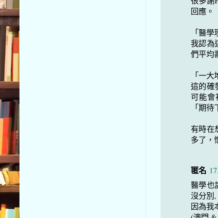
很多謝
回應。
「醫學
我認為
們平均
「一大
這的確
可能會
「期待
有時在想
多了，
匿名
17
醫學也
沒分別,
因為我
(澳門 &