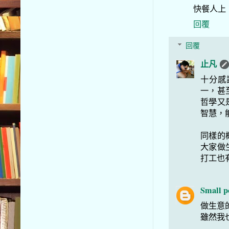
快餐人上
回覆
回覆
止凡
十分感謝
一，甚
哲學又
智慧，
同樣的
大家做
打工也
Small p
做生意
雖然我