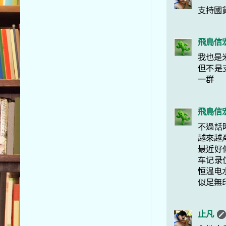
支持國
飛鳥信
我也是
但不是支
一群
飛鳥信
不過話
越來越產
最近好
车记录
恒温电水
似足無
止凡