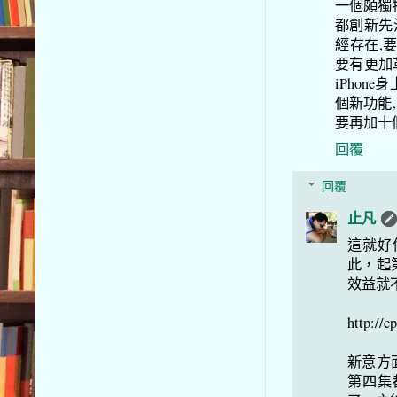
一個頗獨
都創新先
經存在,要
要有更加
iPho
個新功能
要再加十
回覆
回覆
止凡
這就好
此，起
效益就
http://c
新意方
第四集