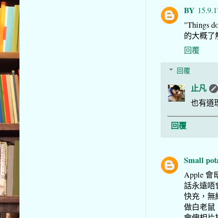
BY
15.9.1
"Things d
的大概了
回覆
回覆
止凡
也有道
回覆
Small pot
Appl
話永遠唔會
快充，無
做白老鼠
會俾相片