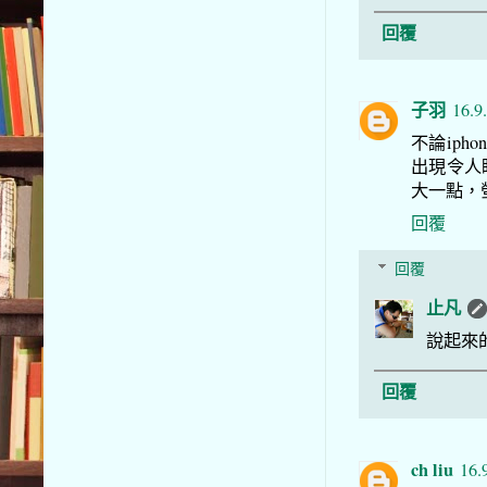
回覆
子羽
16.9
不論iph
出現令人
大一點，螢
回覆
回覆
止凡
說起來
回覆
ch liu
16.