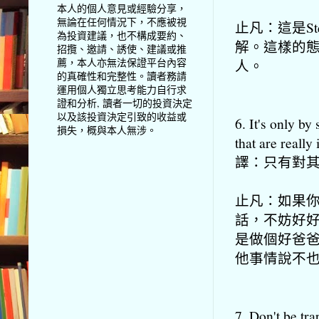
本人的個人意見或經驗分享，
無論在任何情況下，不應被視
止凡：這是St
為投資建議，也不構成要約、
解。這樣的
招攬、邀請、誘使、建議或推
薦，本人亦無法保證平台內容
人。
的真確性和完整性。讀者務請
運用個人獨立思考能力自行求
證和分析, 讀者一切的投資決定
以及該投資決定引致的收益或
6. It's only by
損失，概與本人無涉。
that are really
譯：只有對
止凡：如果
話，不妨好
是做個好爸
他事情說不
7. Don't be tr