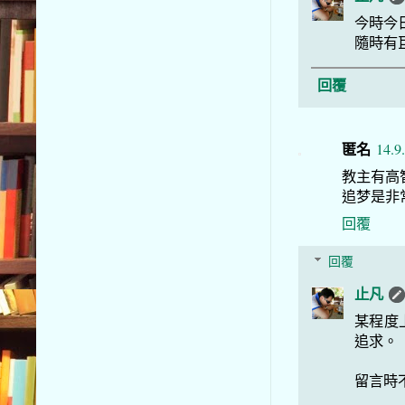
今時今日
隨時有
回覆
匿名
14.9
教主有高
追梦是非
回覆
回覆
止凡
某程度
追求。
留言時