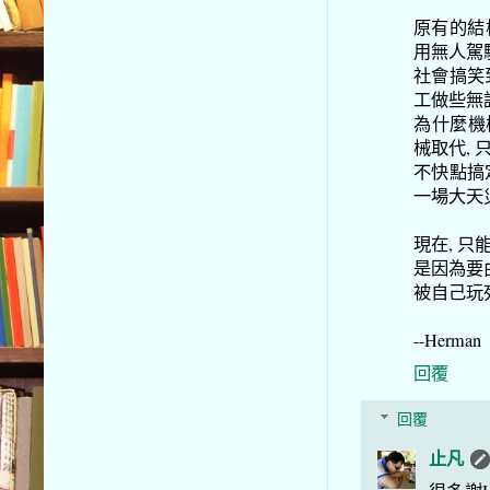
原有的結
用無人駕駛
社會搞笑
工做些無
為什麼機
械取代, 
不快點搞
一場大天
現在, 
是因為要
被自己玩死
--Herman
回覆
回覆
止凡