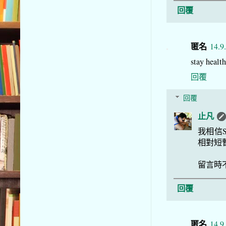
回覆
匿名
14.9
stay he
回覆
回覆
止凡
我相信S
相對短
留言時
回覆
匿名
14.9