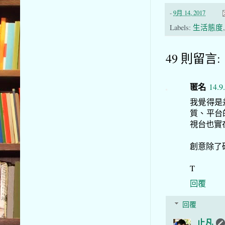
-
9月 14, 2017
Labels:
生活態度
49 則留言:
匿名
14.9
我覺得是
質、平台
視台也實
創意除了
T
回覆
回覆
止凡