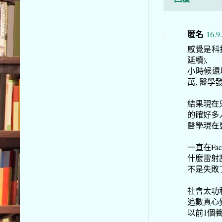
匿名
16.9
感覺是科
延續),
小時候還
萬, 醫學
結果現在
的確好多
醫學現在
一直在Fa
什麼雷射刮
不是失敗
社會太功
追數真心
以前1個養