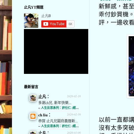
新鮮感，甚
止凡YT頻道
乖付鈔買機。
評，一邊收
最新留言
止凡：
2026-02-16
多謝ch兄, 新年快樂...
--
人生反思系列：許仕仁 (經濟通)
ch liu：
2026-02-16
以前一直都講
恭賀 止凡兄闔府農曆新...
沒有太多突破。
--
人生反思系列：許仕仁 (經濟通)
止凡：
2026-01-06