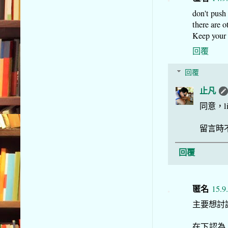
don't pus
there are o
Keep your b
回覆
回覆
止凡
同意，li
留言時
回覆
匿名
15.9
主要想討
在下認為