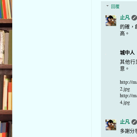
回覆
止凡
的確，
高。
城中人
其他行
意。
http://m
2.jpg
http://m
4.jpg
止凡
多謝分