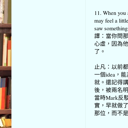
11. When you a
may feel a littl
saw something
譯：當你問
心虛，因為
了。
止凡：以前
一個idea，
就。還記得講述
後，被兩名明校生
當時Mark反
實，早就做
那位，而不