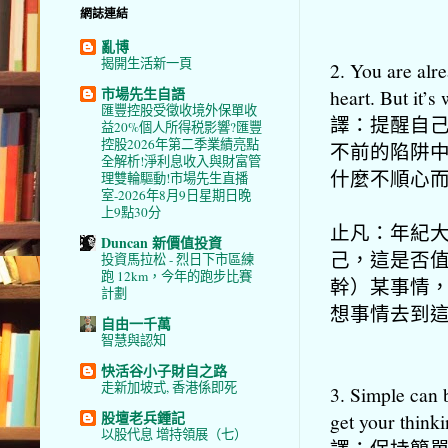
網誌連結
亂博
揭開生活新一頁
2. You are alr
市場先生自語
heart. But it’s 
匯豐控股受徵收境外保單收
譯：提醒自
益20%個人所得税影響?匯豐
控股2026年第二季業績亮點
不前的陷阱
全解析!淨利息收入與財富管
什麼不順心
理雙輪驅動!市場先生直播
室-2026年8月9日星期日晚
上9點30分
止凡：年紀
Duncan 新價值投資
己，這是否
投資馬拉松 - 烈日下市區練
跑 12km，今年的跑步比賽
幹）某事情
計劃
想事情去到
自由一千萬
智慧與認知
快活谷小子財自之路
走新加坡式, 香港係即死
3. Simple can 
股壇老兵鍾記
get your thinki
以股代息 增持領展（七）
譯：保持簡